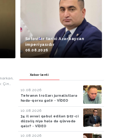
Səfəvilər tarixi Azərbaycan
imperiyasıdır
06.08.2026
Xəbər lenti
ənərkən,
b: Çin
üçün
10.08.2026
mək və
Tehranın trolları jurnalistlərə
-yeksan
hədə-qorxu gəlir - VİDEO
 hava
10.08.2026
slik
34 il əvvəl qəbul edilən 907-ci
düzəliş niyə hələ də qüvvədə
qalır? - VİDEO
10.08.2026