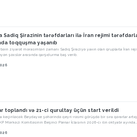
 Sadiq Şirazinin tərəfdarları ilə İran rejimi tərəfdarl
nda toqquşma yaşanıb
rbəin ziyarət mərasimləri zamanı Sadiq Şiraziyə yaxın olan qruplarla İran rej
yən şəxslər arasında qarşıdurma baş verib.
2026
ar toplandı və 21-ci qurultay üçün start verildi
ar artıq indidən
ÇKP Mərkəzi Komitəsinin Beşinci Plenar İclasının 2026-cı ilin oktyabr ayında
cəyini elan etdi. Bu, 2027-ci ildə keçiriləcək 21-ci Partiya Qurultayından əvv
2026
adisə olacaq və bu qurultayda rəhbərlikdə böyük dəyişikliklərin baş verəcəy