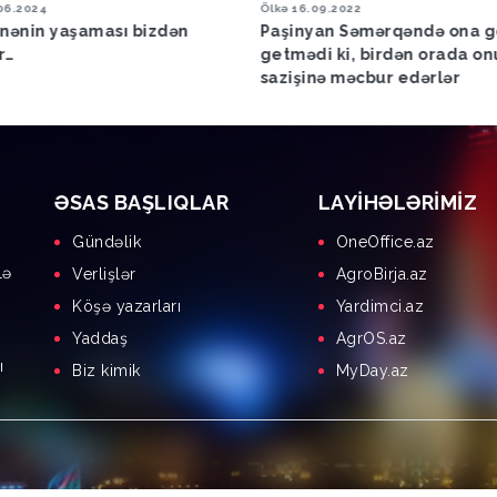
09.2022
Səmimi Söhbət
28.01.2021
yan Səmərqəndə ona görə
Səmimi söhbət - Leyla Ağay
i ki, birdən orada onu sülh
Yevda Abramov
nə məcbur edərlər
ƏSAS BAŞLIQLAR
LAYIHƏLƏRIMIZ
Gündəlik
OneOffice.az
lə
Verlişlər
AgroBirja.az
Köşə yazarları
Yardimci.az
Yaddaş
AgrOS.az
ı
Biz kimik
MyDay.az