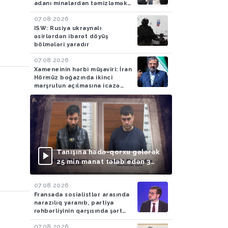
adanı minalardan təmizləmək
təklifini rədd edib
07.08.2026
ISW: Rusiya ukraynalı
əsirlərdən ibarət döyüş
bölmələri yaradır
07.08.2026
Xameneinin hərbi müşaviri: İran
Hörmüz boğazında ikinci
a
marşrutun açılmasına icazə
verməyəcək
Tanışına hədə-qorxu gələrək
25 min manat tələb edən 3
nəfər saxlanılıb
07.08.2026
Fransada sosialistlər arasında
narazılıq yaranıb, partiya
rəhbərliyinin qarşısında şərt
qoyulub
07.08.2026