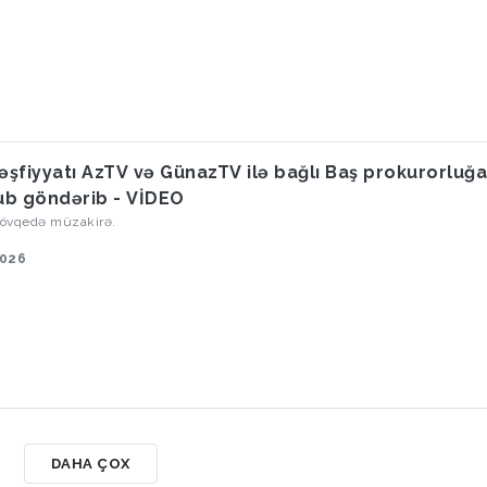
 Çin lideri kimi dördüncü müddətə təsdiqlənəcəyi gözlənilir.
kəşfiyyatı AzTV və GünazTV ilə bağlı Baş prokurorluğ
b göndərib - VİDEO
övqedə müzakirə.
2026
DAHA ÇOX