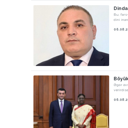
Dinda
Bu, fars
dini ina
06.08.
Böyük
Əgər əv
verirdis
ölkələrl
06.08.
əməkdaş
paytaxtı
inteqras
Avrasiya
ölkələrd