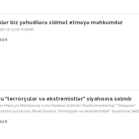
lər biz yəhudilərə xidmət etməyə məhkumdur
siti və 3-cü məbəd.
2026
u "terrorçular və ekstremistlər" siyahısına salınıb
n Maliyyə Monitorinqi üzrə Federal Xidməti (Rosfinmonitorinq) "Telegram"
rinin qurucusu Pavel Durovu "terrorçular və ekstremistlər" siyahısına salıb
2026