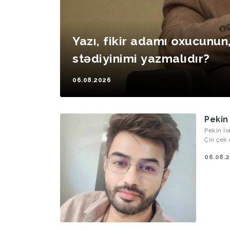
Yazı, fikir adamı oxucunun,
stədiyinimi yazmalıdır?
06.08.2026
Pekin
Pekin İr
Çin çek d
İslam Re
06.08.
ciddi b
Amerika 
etməyə, 
hücumla
verir.