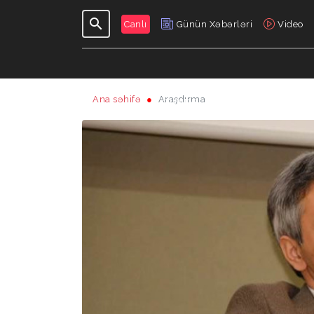
Canlı
Günün Xəbərləri
Video
Ana səhifə
Araşdırma
GÜNDƏLIK
VERILIŞLƏR