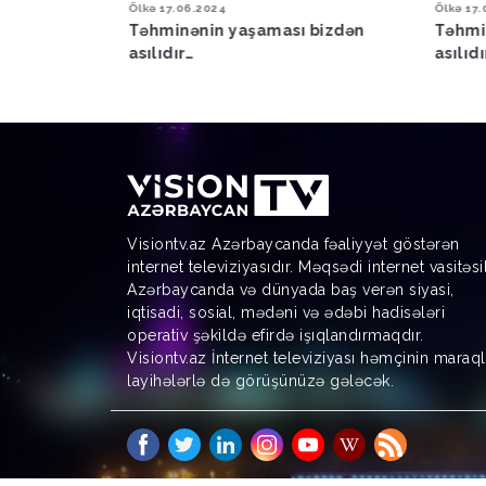
Ölkə
17.06.2024
Ölkə
16.
 bizdən
Təhminənin yaşaması bizdən
Paşin
asılıdır…
getməd
sazişi
Visiontv.az Azərbaycanda fəaliyyət göstərən
internet televiziyasıdır. Məqsədi internet vasitəsi
Azərbaycanda və dünyada baş verən siyasi,
iqtisadi, sosial, mədəni və ədəbi hadisələri
operativ şəkildə efirdə işıqlandırmaqdır.
Visiontv.az İnternet televiziyası həmçinin maraql
layihələrlə də görüşünüzə gələcək.