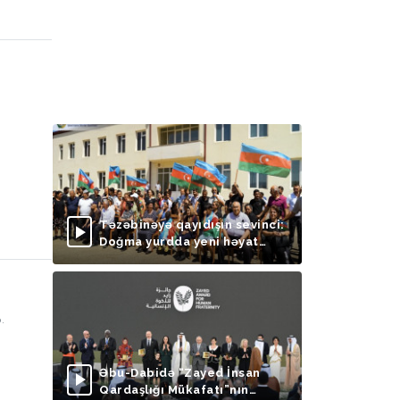
Təzəbinəyə qayıdışın sevinci:
Doğma yurdda yeni həyat
başlayır
.
Əbu-Dabidə “Zayed İnsan
Qardaşlığı Mükafatı”nın