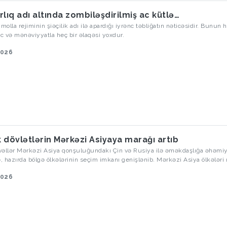
rlıq adı altında zombiləşdirilmiş ac kütlə…
-molla rejiminin şiəçilik adı ilə apardığı iyrənc təbliğatın nəticəsidir. Bunun 
nc və mənəviyyatla heç bir əlaqəsi yoxdur.
2026
 dövlətlərin Mərkəzi Asiyaya marağı artıb
vəllər Mərkəzi Asiya qonşuluğundakı Çin və Rusiya ilə əməkdaşlığa əhəmi
ə, hazırda bölgə ölkələrinin seçim imkanı genişlənib. Mərkəzi Asiya ölkələri
ə, o cümlədən ABŞ, Avropa İttifaqı, Yaponiya, Cənubi Koreya ilə 5+1 formatın
2026
lıq edirlər. Bu formatda növbəti sammitin sentyabr ayında Cənubi Koreyanı
 Seulda keçirilməsi planlaşdırılır. Mərkəzi Asiyanın Azərbaycan və Türkiyə il
iya proseslərinə fəal qatılması da reallıqdır. Bununla yanaşı Mərkəzi Asiya öl
 bölgəsinin digər ölkələri ilə əməkdaşlığı da gücləndirməyə qərar veriblər. 
ən biri Hindistandır.