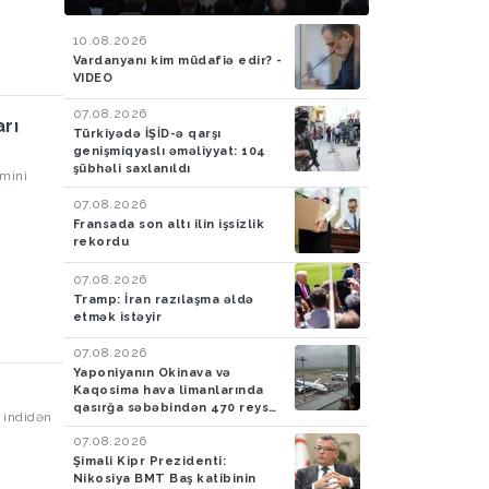
təqdimolunma mərasimi
keçirilib
10.08.2026
Vardanyanı kim müdafiə edir? -
VIDEO
07.08.2026
arı
Türkiyədə İŞİD-ə qarşı
genişmiqyaslı əməliyyat: 104
şübhəli saxlanıldı
imini
07.08.2026
Fransada son altı ilin işsizlik
rekordu
07.08.2026
Tramp: İran razılaşma əldə
etmək istəyir
07.08.2026
Yaponiyanın Okinava və
Kaqosima hava limanlarında
qasırğa səbəbindən 470 reys
ləğv edilib
07.08.2026
əl əsas
Şimali Kipr Prezidenti:
i və Si
Nikosiya BMT Baş katibinin