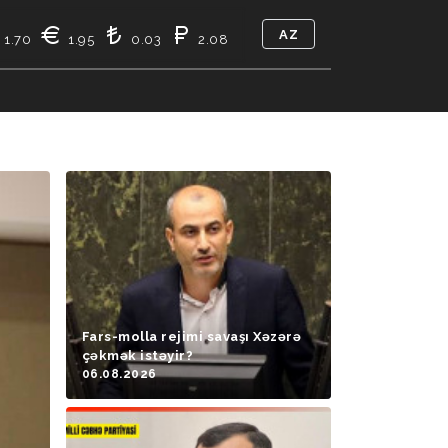
AZ
1.70
1.95
0.03
2.08
TIKASI
BIZ KIMIK
ƏLAQƏ
Fars-molla rejimi savaşı Xəzərə
çəkmək istəyir?
06.08.2026