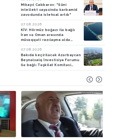
Mikayıl Cabbarov: "Süni
intellekt sayəsində karbamid
zavodunda istehsal artıb"
07.08.2026
KİV: Hörmüz boğazı ilə bağlı
İran və Oman arasında
müvəqqəti razılaşma əldə
olunub
07.08.2026
Bakıda keçiriləcək Azərbaycan
Beynəlxalq İnvestisiya Forumu
ilə bağlı Təşkilat Komitəsi
yaradılıb