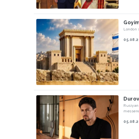
Goyim
London 
05.08.
Durov
Rusiyanı
messence
05.08.