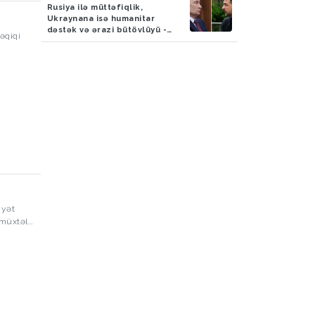
Rusiya ilə müttəfiqlik,
Ukraynana isə humanitar
dəstək və ərazi bütövlüyü -
həqiqi
VİDEO
yyət
 müxtəlif
da
n
ə birgə
kələri
Belə