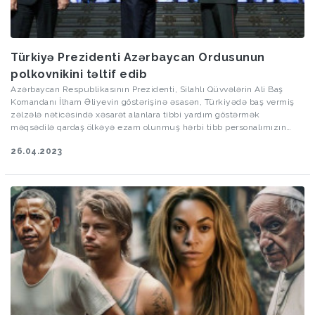
Türkiyə Prezidenti Azərbaycan Ordusunun
polkovnikini təltif edib
Azərbaycan Respublikasının Prezidenti, Silahlı Qüvvələrin Ali Baş
Komandanı İlham Əliyevin göstərişinə əsasən, Türkiyədə baş vermiş
zəlzələ nəticəsində xəsarət alanlara tibbi yardım göstərmək
məqsədilə qardaş ölkəyə ezam olunmuş hərbi tibb personalımızın
rəhbəri Türkiyə dövləti tərəfindən mükafatlandırılıb.
26.04.2023