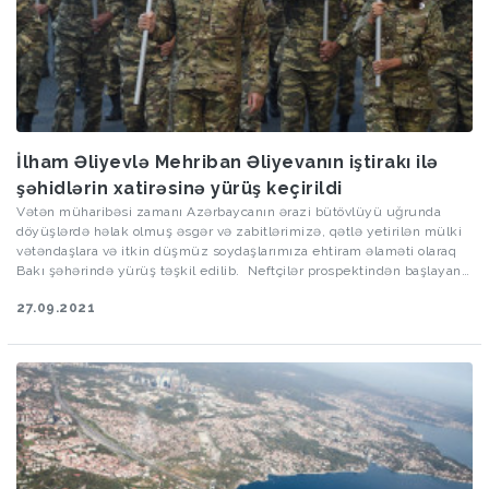
İlham Əliyevlə Mehriban Əliyevanın iştirakı ilə
şəhidlərin xatirəsinə yürüş keçirildi
Vətən müharibəsi zamanı Azərbaycanın ərazi bütövlüyü uğrunda
döyüşlərdə həlak olmuş əsgər və zabitlərimizə, qətlə yetirilən mülki
vətəndaşlara və itkin düşmüz soydaşlarımıza ehtiram əlaməti olaraq
Bakı şəhərində yürüş təşkil edilib. Neftçilər prospektindən başlayan
yürüş Prezident İlham Əliyev tərəfindən bu gün təməli qoyulan Vətən
27.09.2021
müharibəsi memorial kompleksi və Zəfər muzeyinədək davam edib.