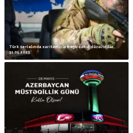
Türk serialında xəritəmizlə bağlı səhvi düzəltdilər
31.05.2023