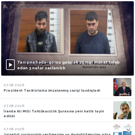
Tanışına hədə-qorxu gələrək 25 min manat tələb
edən 3 nəfər saxlanılıb
07.08.2026
Prezident Tacikistanla imzalanmış sazişi təsdiqlədi
07.08.2026
İranda Ali Milli Təhlükəsizlik Şurasına yeni katib təyin
edildi
07.08.2026
Jurnalist vəsiqəsinin verilməsinə və dəyişdirilməsinə görə