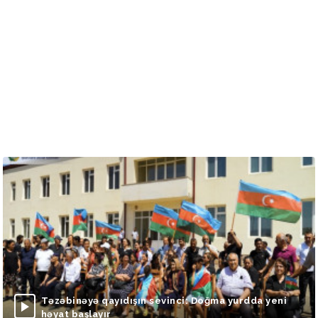
Təzəbinəyə qayıdışın sevinci: Doğma yurdda yeni
həyat başlayır