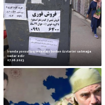
İranda yoxsulluq insanları bədən üzvlərini satmağa
vadar edir
07.06.2023