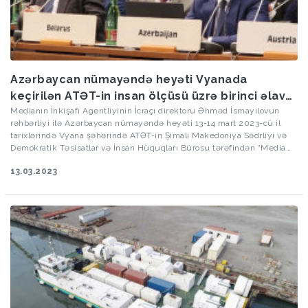
Azərbaycan nümayəndə heyəti Vyanada
keçirilən ATƏT-in insan ölçüsü üzrə birinci əlavə
görüşündə iştirak edir
Medianın İnkişafı Agentliyinin İcraçı direktoru Əhməd İsmayılovun
rəhbərliyi ilə Azərbaycan nümayəndə heyəti 13-14 mart 2023-cü il
tarixlərində Vyana şəhərində ATƏT-in Şimali Makedoniya Sədrliyi və
Demokratik Təsisatlar və İnsan Hüquqları Bürosu tərəfindən “Media
plüralizmi hərtərəfli təhlükəsizliyin əsas təməllərindən biri kimi”
13.03.2023
mövzusunda keçirilən ATƏT-in insan ölçüsü üzrə birinci əlavə
görüşündə iştirak edir.