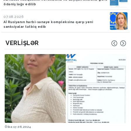
ödəniş ləğv edilib
07.08.2026
Aİ Rusiyanın hərbi-sənaye kompleksinə qarşı yeni
sanksiyalar tətbiq edib
VERLIŞLƏR
Ölkə
17.06.2024