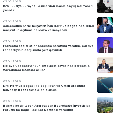
07.08.2026
ISW: Rusiya ukraynalı əsirlərdən ibarət döyüş bölmələri
yaradır
07.08.2026
Xameneinin hərbi müşaviri: İran Hörmüz boğazında ikinci
marşrutun açılmasına icazə verməyəcək
07.08.2026
Fransada sosialistlər arasında narazılıq yaranıb, partiya
rəhbərliyinin qarşısında şərt qoyulub
07.08.2026
Mikayıl Cabbarov: "Süni intellekt sayəsində karbamid
zavodunda istehsal artıb"
07.08.2026
KİV: Hörmüz boğazı ilə bağlı İran və Oman arasında
müvəqqəti razılaşma əldə olunub
07.08.2026
Bakıda keçiriləcək Azərbaycan Beynəlxalq İnvestisiya
Forumu ilə bağlı Təşkilat Komitəsi yaradılıb