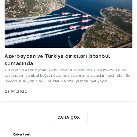
Azərbaycan və Türkiyə qırıcıları İstanbul
səmasında
Türkiyə və Azərbaycan Hərbi Hava Qüvvələrinə (HHQ) məxsus qırıcı
təyyarələr İstanbul boğazı üzərində salamlama uçuşları keçiriblər. Bu
barədə Türkiyənin Milli Müdafiə Nazirliyi məlumat yayıb.
21.09.2021
DAHA ÇOX
Xəbər lenti