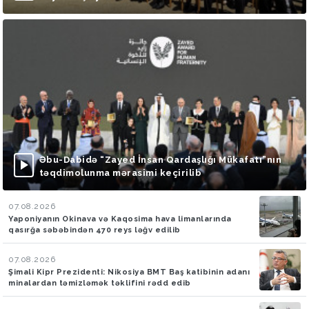
Əbu-Dabidə “Zayed İnsan Qardaşlığı Mükafatı”nın
təqdimolunma mərasimi keçirilib
07.08.2026
Yaponiyanın Okinava və Kaqosima hava limanlarında
qasırğa səbəbindən 470 reys ləğv edilib
07.08.2026
Şimali Kipr Prezidenti: Nikosiya BMT Baş katibinin adanı
minalardan təmizləmək təklifini rədd edib