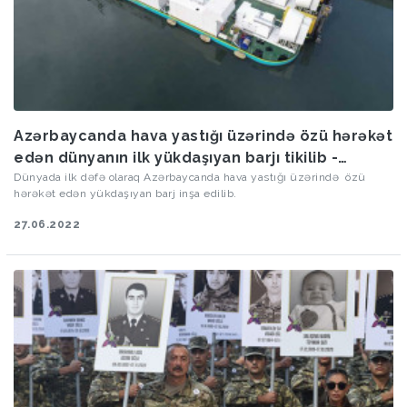
Azərbaycanda hava yastığı üzərində özü hərəkət
edən dünyanın ilk yükdaşıyan barjı tikilib -
FOTOLAR
Dünyada ilk dəfə olaraq Azərbaycanda hava yastığı üzərində özü
hərəkət edən yükdaşıyan barj inşa edilib.
27.06.2022