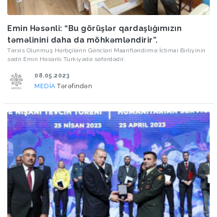
Emin Həsənli: “Bu görüşlər qardaşlığımızın
təməlinini daha da möhkəmləndirir”.
Tərxis Olunmuş Hərbçilərin Gəncləri Maarifləndirmə İctimai Birliyinin
sədri Emin Həsənli Türkiyədə səfərdədir.
08.05.2023
MEDİA
Tərəfindən