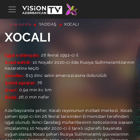
Ana səhifə
YADDAŞ
XOCALI
XOCALI
İşğal edilmişdir:
26 fevral 1992-ci il
Azad edildi:
10 Noyabr 2020-ci ildə Rusiya Sülhməramlılarının
nəzarətinə keçib
Şəhidlər:
613 dinc sakin amansızcasına öldürülüb
Şəhid uşaqlar:
76
Ərazi:
0,94 min kv. km
Əhali:
26,0 min nəfər
Azərbaycanda şəhər, Xocalı rayonunun inzibati mərkəzi. Xocalı
şəhəri 1992-ci ilin 26 fevral tarixindən Ermənistan tərəfindən
işğal olunub. İkinci Qarabağ müharibəsinin nəticələrinə əsasən
imzalanmış 10 Noyabr 2020-ci il tarixli üçtərəfli bəyanata
uyğun olaraq Xocalı şəhəri Rusiya Sülhməramlı qüvvələrinin