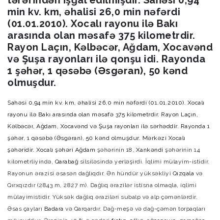
tərəfindən işğal edilmişdir. Sahəsi 0,94
min kv. km, əhalisi 26,0 min nəfərdi
(01.01.2010). Xocalı rayonu ilə Bakı
arasında olan məsafə 375 kilometrdir.
Rayon Laçın, Kəlbəcər, Ağdam, Xocavənd
və Şuşa rayonları ilə qonşu idi. Rayonda
1 şəhər, 1 qəsəbə (Əsgəran), 50 kənd
olmuşdur.
Sahəsi 0,94 min kv. km, əhalisi 26,0 min nəfərdi (01.01.2010). Xocalı
rayonu ilə Bakı arasında olan məsafə 375 kilometrdir. Rayon
Laçın
,
Kəlbəcər
,
Ağdam
,
Xocavənd
və
Şuşa
rayonları ilə sərhəddir. Rayonda 1
şəhər, 1 qəsəbə (Əsgəran), 50 kənd olmuşdur. Mərkəzi Xocalı
şəhəridir.
Xocalı şəhəri
Ağdam
şəhərinin 18,
Xankəndi
şəhərinin 14
kilometrliyində,
Qarabağ
silsiləsində yerləşirdi. İqlimi mülayim-istidir.
Rayonun ərazisi əsasən dağlıqdır. Ən hündür yüksəkliyi
Qızqala
və
Qırxqızdır (2843 m, 2827 m). Dağlıq ərazilər istisna olmaqla, iqlimi
mülayimistidir. Yüksək dağlıq əraziləri subalp və alp çəmənlərdir.
Əsas çayları
Badara
və Qarqardır. Dağ-meşə və dağ-çəmən torpaqları