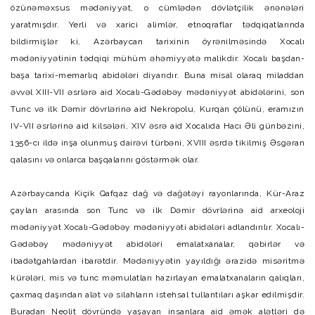
özünəməxsus mədəniyyət, o cümlədən dövlətçilik ənənələri
yaratmışdır. Yerli və xarici alimlər, etnoqraflar tədqiqatlarında
bildirmişlər ki, Azərbaycan tarixinin öyrənilməsində Xocalı
mədəniyyətinin tədqiqi mühüm əhəmiyyətə malikdir. Xocalı başdan-
başa tarixi-memarlıq abidələri diyarıdır. Buna misal olaraq miladdan
əvvəl XIII-VII əsrlərə aid Xocalı-Gədəbəy mədəniyyət abidələrini, son
Tunc və ilk Dəmir dövrlərinə aid Nekropolu, Kurqan çölünü, eramızın
IV-VII əsrlərinə aid kilsələri, XIV əsrə aid Xocalıda Hacı Əli günbəzini,
1356-cı ildə inşa olunmuş dairəvi türbəni, XVIII əsrdə tikilmiş Əsgəran
qalasını və onlarca başqalarını göstərmək olar.
Azərbaycanda Kiçik Qafqaz dağ və dağətəyi rayonlarında, Kür-Araz
çayları arasında son Tunc və ilk Dəmir dövrlərinə aid arxeoloji
mədəniyyət Xocalı-Gədəbəy mədəniyyəti abidələri adlandırılır. Xocalı-
Gədəbəy mədəniyyət abidələri emalatxanalar, qəbirlər və
ibadətgahlardan ibarətdir. Mədəniyyətin yayıldığı ərazidə misəritmə
kürələri, mis və tunc məmulatları hazırlayan emalatxanaların qalıqları,
çaxmaq daşından alət və silahların istehsal tullantıları aşkar edilmişdir.
Buradan Neolit dövründə yaşayan insanlara aid əmək alətləri də