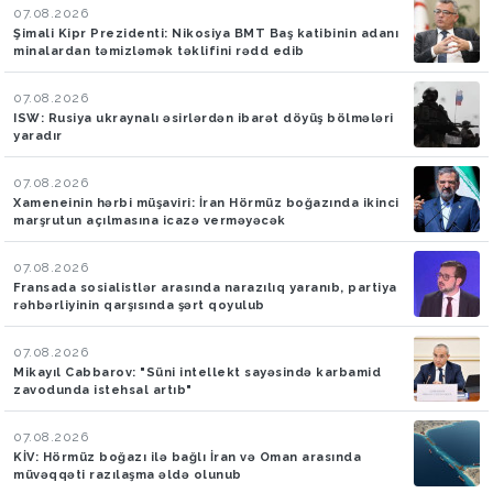
07.08.2026
Şimali Kipr Prezidenti: Nikosiya BMT Baş katibinin adanı
minalardan təmizləmək təklifini rədd edib
07.08.2026
ISW: Rusiya ukraynalı əsirlərdən ibarət döyüş bölmələri
yaradır
07.08.2026
Xameneinin hərbi müşaviri: İran Hörmüz boğazında ikinci
marşrutun açılmasına icazə verməyəcək
07.08.2026
Fransada sosialistlər arasında narazılıq yaranıb, partiya
rəhbərliyinin qarşısında şərt qoyulub
07.08.2026
Mikayıl Cabbarov: "Süni intellekt sayəsində karbamid
zavodunda istehsal artıb"
07.08.2026
KİV: Hörmüz boğazı ilə bağlı İran və Oman arasında
müvəqqəti razılaşma əldə olunub