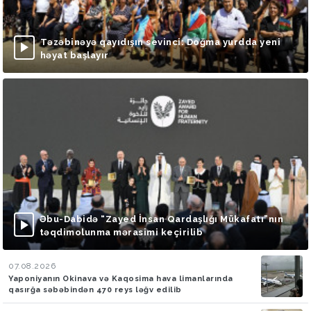
Təzəbinəyə qayıdışın sevinci: Doğma yurdda yeni
həyat başlayır
Əbu-Dabidə “Zayed İnsan Qardaşlığı Mükafatı”nın
təqdimolunma mərasimi keçirilib
07.08.2026
Yaponiyanın Okinava və Kaqosima hava limanlarında
qasırğa səbəbindən 470 reys ləğv edilib