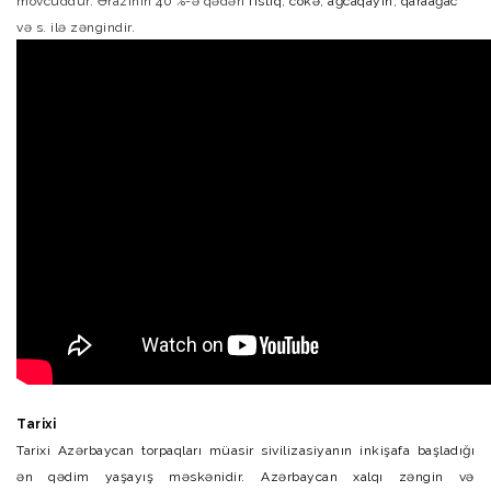
mövcuddur. Ərazinin 40 %-ə qədəri
fıstıq
,
cökə
,
ağcaqayın
,
qaraağac
və s. ilə zəngindir.
Tarixi
Tarixi Azərbaycan torpaqları müasir sivilizasiyanın inkişafa başladığı
ən qədim yaşayış məskənidir. Azərbaycan xalqı zəngin və