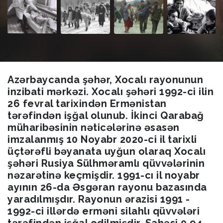
Azərbaycanda şəhər, Xocalı rayonunun
inzibati mərkəzi. Xocalı şəhəri 1992-ci ilin
26 fevral tarixindən Ermənistan
tərəfindən işğal olunub. İkinci Qarabağ
müharibəsinin nəticələrinə əsasən
imzalanmış 10 Noyabr 2020-ci il tarixli
üçtərəfli bəyanata uyğun olaraq Xocalı
şəhəri Rusiya Sülhməramlı qüvvələrinin
nəzarətinə keçmişdir. 1991-cı il noyabr
ayının 26-da Əsgəran rayonu bazasında
yaradılmışdır. Rayonun ərazisi 1991 -
1992-ci illərdə erməni silahlı qüvvələri