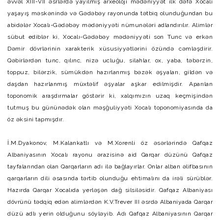
əvvəl XIII-VII əsrlərdə yayılmış arxeoloji mədəniyyət ilk dəfə Xocalı
yaşayış məskənində və Gədəbəy rayonunda tətbiq olunduğundan bu
abidələr Xocalı-Gədəbəy mədəniyyəti nümunələri adlandırılır. Alimlər
sübut ediblər ki, Xocalı-Gədəbəy mədəniyyəti son Tunc və erkən
Dəmir dövrlərinin xarakterik xüsusiyyətlərini özündə cəmləşdirir.
Qəbirlərdən tunc, qılınc, nizə ucluğu, silahlar, ox, yaba, təbərzin,
toppuz, bilərzik, sümükdən hazırlanmış bəzək əşyaları, gildən və
daşdan hazırlanmış müxtəlif əşyalar aşkar edilmişdir. Aparılan
toponomik araşdırmalar göstərir ki, xalqımızın uzaq keçmişindən
tutmuş bu gününədək olan məşğuliyyəti Xocalı toponomiyasında da
öz əksini tapmışdır.
İ.M.Dyakonov, M.Kalankatlı və M.Xorenli öz əsərlərində Qafqaz
Albaniyasının Xocalı rayonu ərazisinə aid Qarqar düzünü Qafqaz
tayfalarından olan Qarqarların adı ilə bağlayırlar. Onlar alban əlifbasının
qarqarların dili əsasında tərtib olunduğu ehtimalını da irəli sürüblər.
Hazırda Qarqar Xocalıda yerləşən dağ silsiləsidir. Qafqaz Albaniyası
dövrünü tədqiq edən alimlərdən K.V.Trever III əsrdə Albaniyada Qarqar
düzü adlı yerin olduğunu söyləyib. Adı Qafqaz Albaniyasının Qarqar