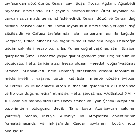
tayfasından götürülmüş Qarqar çayı Şuşa, Xocalı, Ağdam, Ağcabədi
rayonları ərazisində, Kür çayının hövzəsindədir. Ətraf rayonlar bu
çaydan suvarmada geniş istifadə edirdi. Qarqar düzü və Qarqar dağ
silsiləsi adlanan ərazi də Xocalı rayonunun ərazisində yerləşən dağ
silsiləsidir və Qafqaz tayfalarından olan qarqarların adı ilə bağlıdır.
Qarqarlar, utilər, albanlar və digər türkdilli xalqlarla birgə Qarabağın
qədim sakinləri hesab olunurlar. Yunan coğrafiyaşünas alimi Strabon
qarqarların Şimali Qafqazda yaşadıqlarını göstərmişdir. Heç bir alim və
tədqiqatçı, hətta tarixin atası hesab olunan Heredot, coğrafiyaşünas
Strabon, M.Kalankatlı belə Qarabağ ərazisində erməni toponimini,
mədəniyyətini, yaşayış tərzini xatırladan mənbə göstərməyiblər.
M.Xorenli və M.Kalankatlı alban əlifbasının qarqarların dili əsasında
tərtib olunduğunu etiraf etmişlər. Hətta şərqşünas V.V.Bartold XVIII-
XIX əsrə aid mənbələrdə Orta Qazaxıstanda və Tyan-Şanda Qarqar adlı
toponimlərin olduğunu deyib. Tarix boyu Azərbaycan xalqının
yaratdığı Manna, Midiya, Albaniya və Atropatena dövlətlərinin
formalaşmasında və inkişafında Qarqar boylarının böyük rolu
olmuşdur.