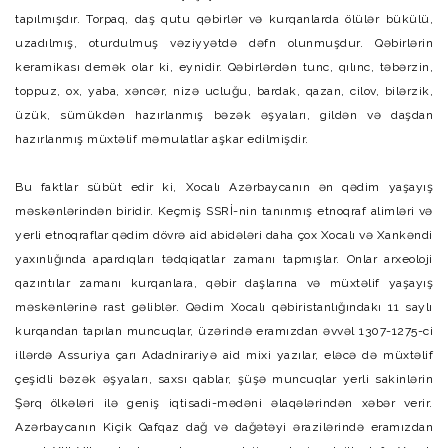
tapılmışdır. Torpaq, daş qutu qəbirlər və kurqanlarda ölülər bükülü,
uzadılmış, oturdulmuş vəziyyətdə dəfn olunmuşdur. Qəbirlərin
keramikası demək olar ki, eynidir. Qəbirlərdən tunc, qılınc, təbərzin,
toppuz, ox, yaba, xəncər, nizə ucluğu, bardak, qazan, cilov, bilərzik,
üzük, sümükdən hazırlanmış bəzək əşyaları, gildən və daşdan
hazırlanmış müxtəlif məmulatlar aşkar edilmişdir.
Bu faktlar sübüt edir ki, Xocalı Azərbaycanın ən qədim yaşayış
məskənlərindən biridir. Keçmiş SSRİ-nin tanınmış etnoqraf alimləri və
yerli etnoqraflar qədim dövrə aid abidələri daha çox Xocalı və Xankəndi
yaxınlığında apardıqları tədqiqatlar zamanı tapmışlar. Onlar arxeoloji
qazıntılar zamanı kurqanlara, qəbir daşlarına və müxtəlif yaşayış
məskənlərinə rast gəliblər. Qədim Xocalı qəbiristanlığındakı 11 saylı
kurqandan tapılan muncuqlar, üzərində eramızdan əvvəl 1307-1275-ci
illərdə Assuriya çarı Adadnirariyə aid mixi yazılar, eləcə də müxtəlif
çeşidli bəzək əşyaları, saxsı qablar, şüşə muncuqlar yerli sakinlərin
Şərq ölkələri ilə geniş iqtisadi-mədəni əlaqələrindən xəbər verir.
Azərbaycanın Kiçik Qafqaz dağ və dağətəyi ərazilərində eramızdan