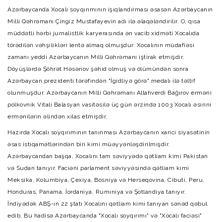
Azərbaycanda Xocalı soyqırımının işıqlandırması əsasən
Azərbaycanın
Milli Qəhrəmanı
Çingiz Mustafayevin
adı ilə əlaqələndirilir. O, qısa
müddətli hərbi jurnalistlik karyerasında ən vacib xidməti Xocalıda
törədilən vəhşilikləri lentə almaq olmuşdur. Xocalının müdafiəsi
zamanı yeddi
Azərbaycanın Milli Qəhrəmanı
iştirak etmişdir.
Döyüşlərdə
Şöhrət Həsənov
şəhid olmuş və ölümündən sonra
Azərbaycan prezidenti tərəfindən
"İgidliyə görə" medalı
ilə təltif
olunmuşdur. Azərbaycanın Milli Qəhrəmanı
Allahverdi Bağırov
erməni
polkovnik Vitali Balasyan vasitəsilə üç gün ərzində 1003 Xocalı əsirini
ermənilərin əlindən xilas etmişdir.
Hazırda
Xocalı soyqırımının tanınması
Azərbaycanın xarici siyasətinin
əsas istiqamətlərindən biri kimi müəyyənləşdirilmişdir.
Azərbaycandan başqa, Xocalını tam səviyyədə qətliam kimi
Pakistan
və
Sudan
tanıyır. Faciəni parlament səviyyəsində qətliam kimi
Meksika
,
Kolumbiya
,
Çexiya
,
Bosniya və Herseqovina
,
Cibuti
,
Peru
,
Honduras
,
Panama
,
İordaniya
,
Rumıniya
və
Şotlandiya
tanıyır.
İndiyədək
ABŞ
-ın 22 ştatı Xocalını qətliam kimi tanıyan sənəd qəbul
edib. Bu hadisə Azərbaycanda "Xocalı soyqırımı" və "Xocalı faciəsi"