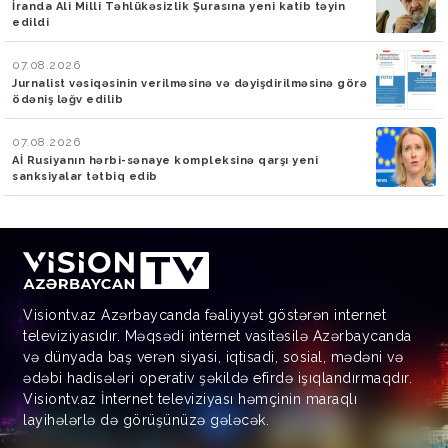
İranda Ali Milli Təhlükəsizlik Şurasına yeni katib təyin
edildi
07.08.2026
Jurnalist vəsiqəsinin verilməsinə və dəyişdirilməsinə görə
ödəniş ləğv edilib
07.08.2026
Aİ Rusiyanın hərbi-sənaye kompleksinə qarşı yeni
sanksiyalar tətbiq edib
Visiontv.az Azərbaycanda fəaliyyət göstərən internet
televiziyasıdır. Məqsədi internet vasitəsilə Azərbaycanda
və dünyada baş verən siyasi, iqtisadi, sosial, mədəni və
ədəbi hadisələri operativ şəkildə efirdə işıqlandırmaqdır.
Visiontv.az İnternet televiziyası həmçinin maraqlı
layihələrlə də görüşünüzə gələcək.