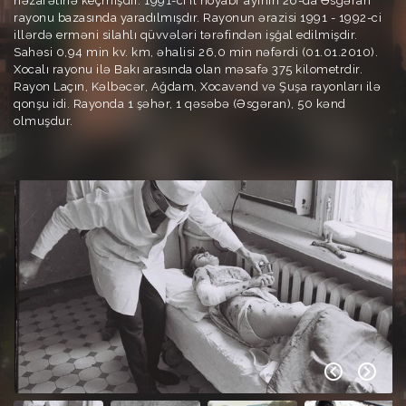
nəzarətinə keçmişdir. 1991-cı il noyabr ayının 26-da Əsgəran
rayonu bazasında yaradılmışdır. Rayonun ərazisi 1991 - 1992-ci
illərdə erməni silahlı qüvvələri tərəfindən işğal edilmişdir.
Sahəsi 0,94 min kv. km, əhalisi 26,0 min nəfərdi (01.01.2010).
Xocalı rayonu ilə Bakı arasında olan məsafə 375 kilometrdir.
Rayon Laçın, Kəlbəcər, Ağdam, Xocavənd və Şuşa rayonları ilə
qonşu idi. Rayonda 1 şəhər, 1 qəsəbə (Əsgəran), 50 kənd
olmuşdur.