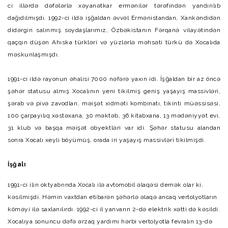
ci illərdə dəfələrlə xəyanətkar ermənilər tərəfindən yandırılıb
dağıdılmışdı. 1992-ci ildə işğaldan əvvəl Ermənistandan, Xankəndidən
didərgin salınmış soydaşlarımız, Özbəkistanın Fərqanə vilayətindən
qaçqın düşən Ahıska türkləri və yüzlərlə məhsəti türkü də Xocalıda
məskunlaşmışdı.
1991-ci ildə rayonun əhalisi 7000 nəfərə yaxın idi. İşğaldan bir az öncə
şəhər statusu almış Xocalının yeni tikilmiş geniş yaşayış massivləri,
şərab və pivə zavodları, məişət xidməti kombinatı, tikinti müəssisəsi,
100 çarpayılıq xəstəxana, 30 məktəb, 36 kitabxana, 13 mədəniyyət evi,
31 klub və başqa məişət obyektləri var idi. Şəhər statusu alandan
sonra Xocalı xeyli böyümüş, orada iri yaşayış massivləri tikilmişdi.
İşğalı
1991-ci ilin oktyabrında Xocalı ilə avtomobil əlaqəsi demək olar ki,
kəsilmişdi. Həmin vaxtdan etibarən şəhərlə əlaqə ancaq vertolyotların
köməyi ilə saxlanılırdı. 1992-ci il yanvarın 2-də elektrik xətti də kəsildi.
Xocalıya sonuncu dəfə ərzaq yardımı hərbi vertolyotla fevralın 13-də