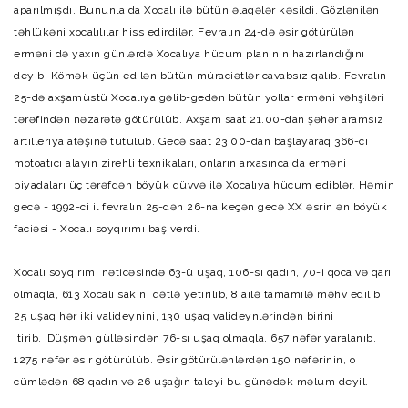
aparılmışdı. Bununla da Xocalı ilə bütün əlaqələr kəsildi. Gözlənilən
təhlükəni xocalılılar hiss edirdilər. Fevralın 24-də əsir götürülən
erməni də yaxın günlərdə Xocalıya hücum planının hazırlandığını
deyib. Kömək üçün edilən bütün müraciətlər cavabsız qalıb. Fevralın
25-də axşamüstü Xocalıya gəlib-gedən bütün yollar erməni vəhşiləri
tərəfindən nəzarətə götürülüb. Axşam saat 21.00-dan şəhər aramsız
artilleriya atəşinə tutulub. Gecə saat 23.00-dan başlayaraq 366-cı
motoatıcı alayın zirehli texnikaları, onların arxasınca da erməni
piyadaları üç tərəfdən böyük qüvvə ilə Xocalıya hücum ediblər. Həmin
gecə - 1992-ci il fevralın 25-dən 26-na keçən gecə XX əsrin ən böyük
faciəsi - Xocalı soyqırımı baş verdi.
Xocalı soyqırımı nəticəsində 63-ü uşaq, 106-sı qadın, 70-i qoca və qarı
olmaqla, 613 Xocalı sakini qətlə yetirilib, 8 ailə tamamilə məhv edilib,
25 uşaq hər iki valideynini, 130 uşaq valideynlərindən birini
itirib.
Düşmən gülləsindən 76-sı uşaq olmaqla, 657 nəfər yaralanıb.
1275 nəfər əsir götürülüb. Əsir götürülənlərdən 150 nəfərinin, o
cümlədən 68 qadın və 26 uşağın taleyi bu günədək məlum deyil.