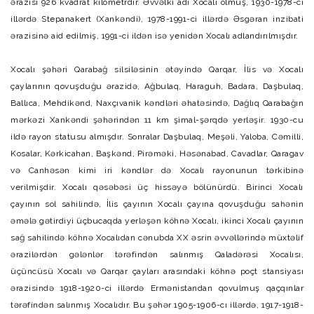
ərazisi 926 kvadrat kilometrdir. Əvvəlki adı Xocalı olmuş, 1930-1978-ci
illərdə Stepanakert (Xankəndi), 1978-1991-ci illərdə Əsgəran inzibati
ərazisinə aid edilmiş, 1991-ci ildən isə yenidən Xocalı adlandırılmışdır.
Xocalı şəhəri Qarabağ silsiləsinin ətəyində Qarqar, İlis və Xocalı
çaylarının qovuşduğu ərazidə, Ağbulaq, Haraguh, Badara, Daşbulaq,
Ballıca, Mehdikənd, Naxçıvanik kəndləri əhatəsində, Dağlıq Qarabağın
mərkəzi Xankəndi şəhərindən 11 km şimal-şərqdə yerləşir. 1930-cu
ildə rayon statusu almışdır. Sonralar Daşbulaq, Meşəli, Yaloba, Cəmilli,
Kosalar, Kərkicahan, Başkənd, Pirəməki, Həsənabad, Cavadlar, Qaragav
və Canhəsən kimi iri kəndlər də Xocalı rayonunun tərkibinə
verilmişdir. Xocalı qəsəbəsi üç hissəyə bölünürdü. Birinci Xocalı
çayının sol sahilində, İlis çayının Xocalı çayına qovuşduğu sahənin
əmələ gətirdiyi üçbucaqda yerləşən köhnə Xocalı, ikinci Xocalı çayının
sağ sahilində köhnə Xocalıdan cənubda XX əsrin əvvəllərində müxtəlif
ərazilərdən gələnlər tərəfindən salınmış Qaladərəsi Xocalısı,
üçüncüsü Xocalı və Qarqar çayları arasındaki köhnə poçt stansiyası
ərazisində 1918-1920-ci illərdə Ermənistandan qovulmuş qaçqınlar
tərəfindən salınmış Xocalıdır. Bu şəhər 1905-1906-cı illərdə, 1917-1918-