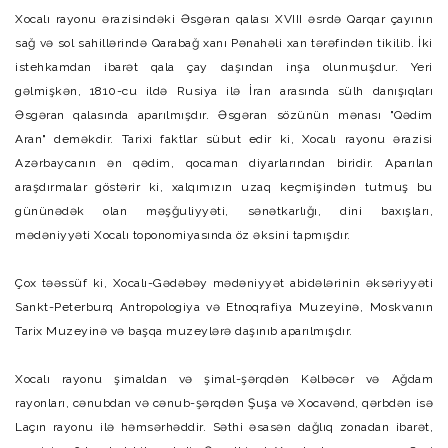
Xocalı rayonu ərazisindəki Əsgəran qalası XVIII əsrdə Qarqar çayının
sağ və sol sahillərində Qarabağ xanı Pənahəli xan tərəfindən tikilib. İki
istehkamdan ibarət qala çay daşından inşa olunmuşdur. Yeri
gəlmişkən, 1810-cu ildə Rusiya ilə İran arasında sülh danışıqları
Əsgəran qalasında aparılmışdır. Əsgəran sözünün mənası "Qədim
Aran" deməkdir. Tarixi faktlar sübut edir ki, Xocalı rayonu ərazisi
Azərbaycanın ən qədim, qocaman diyarlarından biridir. Aparılan
araşdırmalar göstərir ki, xalqımızın uzaq keçmişindən tutmuş bu
gününədək olan məşğuliyyəti, sənətkarlığı, dini baxışları,
mədəniyyəti Xocalı toponomiyasında öz əksini tapmışdır.
Çox təəssüf ki, Xocalı-Gədəbəy mədəniyyət abidələrinin əksəriyyəti
Sankt-Peterburq Antropologiya və Etnoqrafiya Muzeyinə, Moskvanın
Tarix Muzeyinə və başqa muzeylərə daşınıb aparılmışdır.
Xocalı rayonu şimaldan və şimal-şərqdən Kəlbəcər və Ağdam
rayonları, cənubdan və cənub-şərqdən Şuşa və Xocavənd, qərbdən isə
Laçın rayonu ilə həmsərhəddir. Səthi əsasən dağlıq zonadan ibarət,