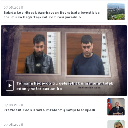
07.08.2026
Bakıda keçiriləcək Azərbaycan Beynəlxalq İnvestisiya
Forumu ilə bağlı Təşkilat Komitəsi yaradılıb
Tanışına hədə-qorxu gələrək 25 min manat tələb
edən 3 nəfər saxlanılıb
07.08.2026
Prezident Tacikistanla imzalanmış sazişi təsdiqlədi
07.08.2026