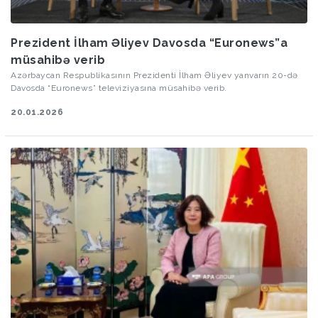
Prezident İlham Əliyev Davosda “Euronews”a
müsahibə verib
Azərbaycan Respublikasının Prezidenti İlham Əliyev yanvarın 20-də
Davosda “Euronews” televiziyasına müsahibə verib.
20.01.2026