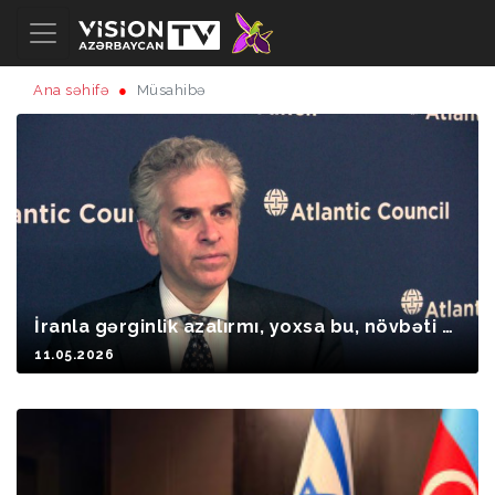
Ana səhifə
Müsahibə
İranla gərginlik azalırmı, yoxsa bu, növbəti m
ərhələdən öncə taktiki fasilədir?
11.05.2026