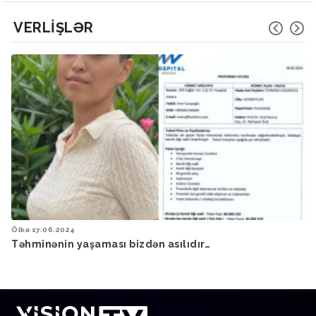
VERLIŞLƏR
Ölkə
17.06.2024
Təhminənin yaşaması bizdən asılıdır…