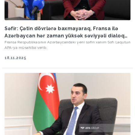
Səfir: Çətin dövrlərə baxmayaraq, Fransa ilə
Azərbaycan hər zaman yüksək səviyyəli dialoqu
saxlayıb
Fransa Respublikasının Azərbaycandakı yeni səfiri xanım Sofi Laqutun
APA-ya müsahibə verib.
18.11.2025