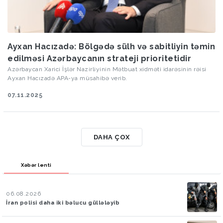
Ayxan Hacızadə: Bölgədə sülh və sabitliyin təmin
edilməsi Azərbaycanın strateji prioritetidir
Azərbaycan Xarici İşlər Nazirliyinin Mətbuat xidməti idarəsinin rəisi
Ayxan Hacızadə APA-ya müsahibə verib.
07.11.2025
DAHA ÇOX
Xəbər lenti
06.08.2026
İran polisi daha iki bəlucu güllələyib