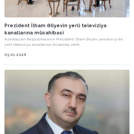
Prezident İlham Əliyevin yerli televiziya
kanallarına müsahibəsi
Azərbaycan Respublikasının Prezidenti İlham Əliyev yanvarın 5-də
yerli televiziya kanallarına müsahibə verib.
05.01.2026