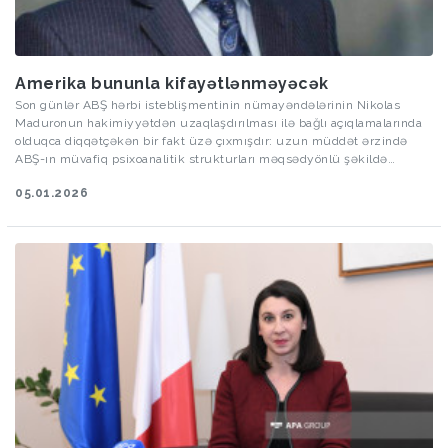
Amerika bununla kifayətlənməyəcək
Son günlər ABŞ hərbi isteblişmentinin nümayəndələrinin Nikolas
Maduronun hakimiyyətdən uzaqlaşdırılması ilə bağlı açıqlamalarında
olduqca diqqətçəkən bir fakt üzə çıxmışdır: uzun müddət ərzində
ABŞ-ın müvafiq psixoanalitik strukturları məqsədyönlü şəkildə
Maduronun psixoloji davranış modellərini və fərdi xarakter
05.01.2026
xüsusiyyətlərini sistemli şəkildə tədqiq etmişdir. Bu faktı xalqların və
bütövlükdə cəmiyyətlərin mental xüsusiyyətlərinin planlı şəkildə
öyrənilməsi ilə birləşdirdikdə, müasir siyasətdə mental mühəndislik
adlı elmi istiqamətin formalaşmasının və praktik tətbiqinin nə qədər
böyük əhəmiyyət daşıdığı aydın şəkildə görünür.