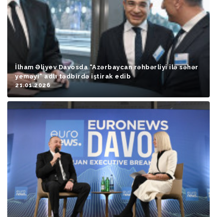
İlham Əliyev Davosda “Azərbaycan rəhbərliyi ilə səhər
yeməyi” adlı tədbirdə iştirak edib
21.01.2026