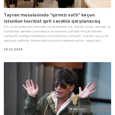
Tayvan məsələsində “qırmızı xətti” keçən
istənilən təxribat qəti cavabla qarşılanacaq
Çin və Azərbaycan arasında münasibətlər son illərdə siyasi, iqtisadi və
humanitar sahələr üzrə ardıcıl və dinamik şəkildə inkişaf edərək
hərtərəfli strateji tərəfdaşlıq mərhələsinə yüksəlib. Yüksək səviyyəli
qarşılıqlı səfərlər, ticarət dövriyyəsinin davamlı artımı, nəqliyyat-
logistika sahəsində əməkdaşlıq və “Bir kəmər, bir yol” təşəbbüsü
16.01.2026
çərçivəsində həyata keçirilən layihələr ikitərəfli əlaqələri daha da
möhkəmləndirib. Bununla yanaşı, mədəniyyət, təhsil, turizm və
humanitar mübadilələr xalqlar arasında qarşılıqlı etimad və anlaşmanı
gücləndirib. Beynəlxalq və regional məsələlərdə nümayiş etdirilən
qarşılıqlı dəstək, xüsusilə əsas milli maraqlara hörmət prinsipi Çin–
Azərbaycan münasibətlərinin etibarlı və uzunmüddətli xarakter
daşıdığını təsdiqləyir.