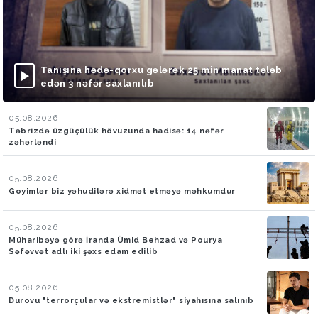
Tanışına hədə-qorxu gələrək 25 min manat tələb
edən 3 nəfər saxlanılıb
05.08.2026
Təbrizdə üzgüçülük hövuzunda hadisə: 14 nəfər
zəhərləndi
05.08.2026
Goyimlər biz yəhudilərə xidmət etməyə məhkumdur
05.08.2026
Müharibəyə görə İranda Ümid Behzad və Pourya
Səfəvvət adlı iki şəxs edam edilib
05.08.2026
Durovu "terrorçular və ekstremistlər" siyahısına salınıb