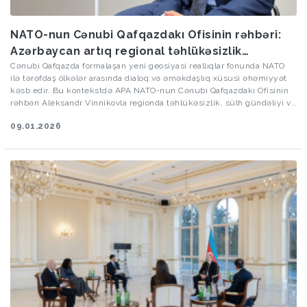
NATO-nun Cənubi Qafqazdakı Ofisinin rəhbəri:
Azərbaycan artıq regional təhlükəsizlik
mühitində mühüm rol oynayır
Cənubi Qafqazda formalaşan yeni geosiyasi reallıqlar fonunda NATO
ilə tərəfdaş ölkələr arasında dialoq və əməkdaşlıq xüsusi əhəmiyyət
kəsb edir. Bu kontekstdə APA NATO-nun Cənubi Qafqazdakı Ofisinin
rəhbəri Aleksandr Vinnikovla regionda təhlükəsizlik, sülh gündəliyi və
strateji bağlantılarla bağlı aktual mövzuları müzakirə edib.
09.01.2026