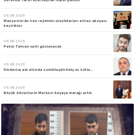
Səfəvilər tarixi Azərbaycan imperiyasıdır
06.08.2026
Mançesterdə İran rejiminin əleyhdarları etiraz aksiyası
keçiriblər
06.08.2026
Pekin Tehran xətti güclənəcək
06.08.2026
Dindarlıq adı altında zombiləşdirilmiş ac kütlə…
06.08.2026
Böyük dövlətlərin Mərkəzi Asiyaya marağı artıb