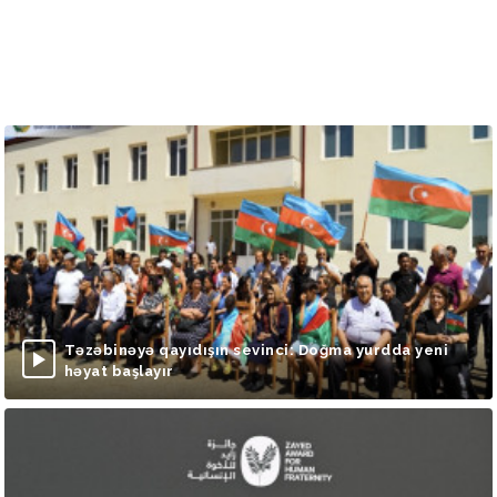
Təzəbinəyə qayıdışın sevinci: Doğma yurdda yeni
həyat başlayır