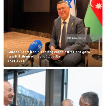
Gideon Saar: İranın son baş verən etirazlara görə
İsraili ittiham etməsi gülüncdür
27.01.2026