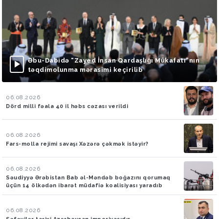
Əbu-Dabidə “Zayed İnsan Qardaşlığı Mükafatı”nın
təqdimolunma mərasimi keçirilib
06.08.2026
Dörd milli fəala 40 il həbs cəzası verildi
06.08.2026
Fars-molla rejimi savaşı Xəzərə çəkmək istəyir?
06.08.2026
Səudiyyə Ərəbistan Bab əl-Məndəb boğazını qorumaq
üçün 14 ölkədən ibarət müdafiə koalisiyası yaradıb
06.08.2026