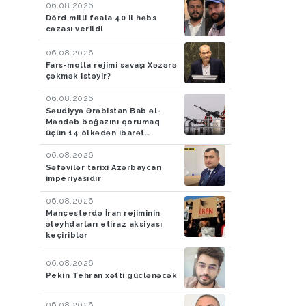
06.08.2026
Dörd milli fəala 40 il həbs
cəzası verildi
06.08.2026
Fars-molla rejimi savaşı Xəzərə
çəkmək istəyir?
06.08.2026
Səudiyyə Ərəbistan Bab əl-
Məndəb boğazını qorumaq
üçün 14 ölkədən ibarət
müdafiə koalisiyası yaradıb
06.08.2026
Səfəvilər tarixi Azərbaycan
imperiyasıdır
06.08.2026
Mançesterdə İran rejiminin
əleyhdarları etiraz aksiyası
keçiriblər
06.08.2026
Pekin Tehran xətti güclənəcək
06.08.2026