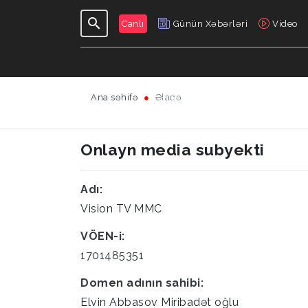
Canlı
Günün Xəbərləri
Video
Ana səhifə
Əlaqə
GÜNDƏLIK
VERILIŞLƏR
Onlayn media subyekti
Adı:
Vision TV MMC
VÖEN-i:
1701485351
Domen adının sahibi:
Elvin Abbasov Miribadət oğlu