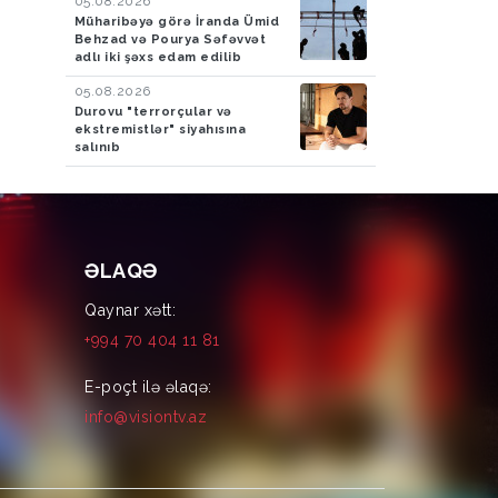
05.08.2026
Müharibəyə görə İranda Ümid
Behzad və Pourya Səfəvvət
adlı iki şəxs edam edilib
05.08.2026
Durovu "terrorçular və
ekstremistlər" siyahısına
salınıb
ƏLAQƏ
Qaynar xətt:
+994 70 404 11 81
E-poçt ilə əlaqə:
info@visiontv.az