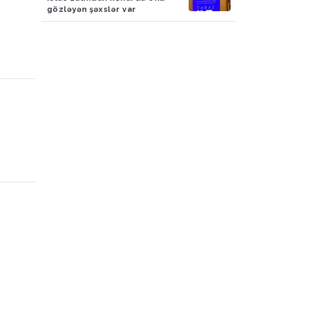
gözləyən şəxslər var