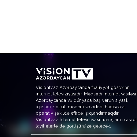
Visiontv.az Azərbaycanda fəaliyyət göstərən
internet televiziyasıdır. Məqsədi internet vasitəsi
Azərbaycanda və dünyada baş verən siyasi,
iqtisadi, sosial, mədəni və ədəbi hadisələri
operativ şəkildə efirdə işıqlandırmaqdır.
Visiontv.az İnternet televiziyası həmçinin maraql
layihələrlə də görüşünüzə gələcək.