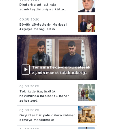
Dindarlıq adı altında
zombiləşdirilmiş ac kütlə…
06.08.2026
Böyük dövlətlərin Mərkəzi
Asiyaya marağı artıb
Tanışına hədə-qorxu gələrək
25 min manat tələb edən 3
nəfər saxlanılıb
05.08.2026
Təbrizdə üzgüçülük
hövuzunda hadisə: 14 nəfər
zəhərləndi
05.08.2026
Goyimlər biz yəhudilərə xidmət
etməyə məhkumdur