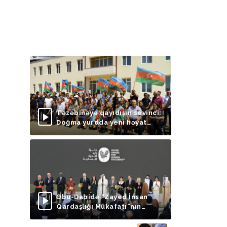
Təzəbinəyə qayıdışın sevinci:
Doğma yurdda yeni həyat
başlayır
Əbu-Dabidə “Zayed İnsan
Qardaşlığı Mükafatı”nın
təqdimolunma mərasimi
keçirilib