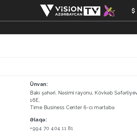
ANALİTİKA
YAZARLAR
FORMULA 1
YADDAŞ
PEŞƏ E
Ünvan:
Bakı şəhəri, Nəsimi rayonu, Kövkəb Səfərliye
16E,
Time Business Center 6-cı mərtəbə
Əlaqə:
+994 70 404 11 81