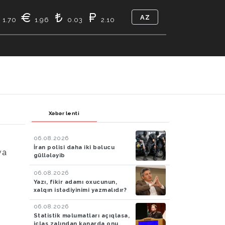
AZ
1.70
1.96
0.03
2.10
TIKASI
BIZ KIMIK
ƏLAQƏ
Xəbər lenti
06.08.2026
İran polisi daha iki bəlucu
va
güllələyib
06.08.2026
Yazı, fikir adamı oxucunun,
xalqın istədiyinimi yazmalıdır?
06.08.2026
Statistik məlumatları açıqlasa,
iclas zalından kənarda onu