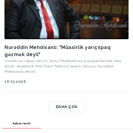
Nurəddin Mehdixanlı: "Müasirlik yarıçılpaq
gəzmək deyil"
Visiontv.az xəbər verir ki, bunu Moderator.az-a açıqlamasında Xalq
artisti, Akademik Milli Dram Teatrının aparıcı aktyoru Nurəddin
Mehdixanlı deyib.
16.03.2026
DAHA ÇOX
Xəbər lenti