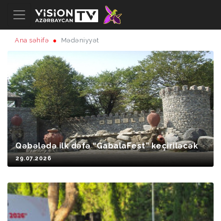
Ana səhifə
Mədəniyyət
Qəbələdə ilk dəfə “GabalaFest” keçiriləcək
29.07.2026