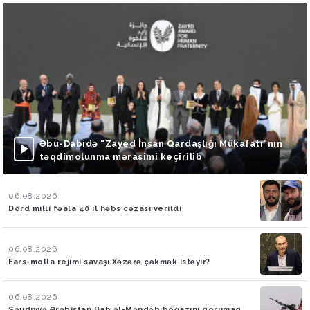
Əbu-Dabidə “Zayed İnsan Qardaşlığı Mükafatı”nın
təqdimolunma mərasimi keçirilib
06.08.2026
Dörd milli fəala 40 il həbs cəzası verildi
06.08.2026
Fars-molla rejimi savaşı Xəzərə çəkmək istəyir?
06.08.2026
Səudiyyə Ərəbistan Bab əl-Məndəb boğazını qorumaq