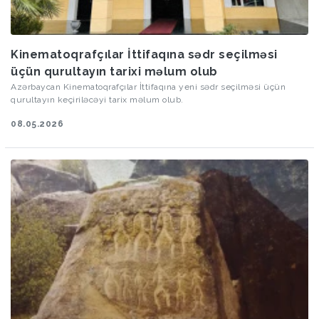
Kinematoqrafçılar İttifaqına sədr seçilməsi
üçün qurultayın tarixi məlum olub
Azərbaycan Kinematoqrafçılar İttifaqına yeni sədr seçilməsi üçün
qurultayın keçiriləcəyi tarix məlum olub.
08.05.2026