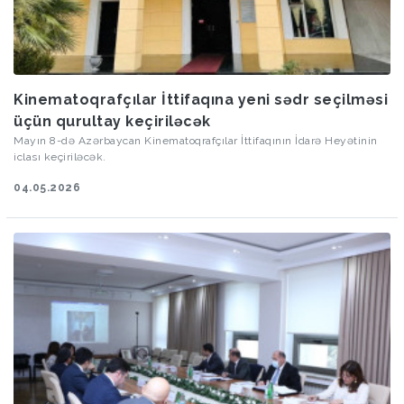
Kinematoqrafçılar İttifaqına yeni sədr seçilməsi
üçün qurultay keçiriləcək
Mayın 8-də Azərbaycan Kinematoqrafçılar İttifaqının İdarə Heyətinin
iclası keçiriləcək.
04.05.2026