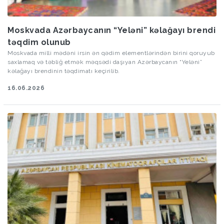
Moskvada Azərbaycanın “Yeləni” kəlağayı brendi
təqdim olunub
Moskvada milli mədəni irsin ən qədim elementlərindən birini qoruyub
saxlamaq və təbliğ etmək məqsədi daşıyan Azərbaycanın “Yeləni”
kəlağayı brendinin təqdimatı keçirilib.
16.06.2026