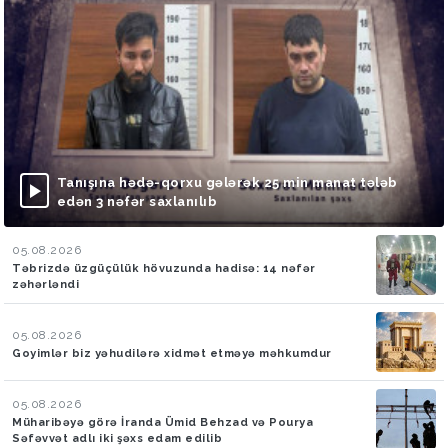
Tanışına hədə-qorxu gələrək 25 min manat tələb
edən 3 nəfər saxlanılıb
05.08.2026
Təbrizdə üzgüçülük hövuzunda hadisə: 14 nəfər
zəhərləndi
05.08.2026
Goyimlər biz yəhudilərə xidmət etməyə məhkumdur
05.08.2026
Müharibəyə görə İranda Ümid Behzad və Pourya
Səfəvvət adlı iki şəxs edam edilib