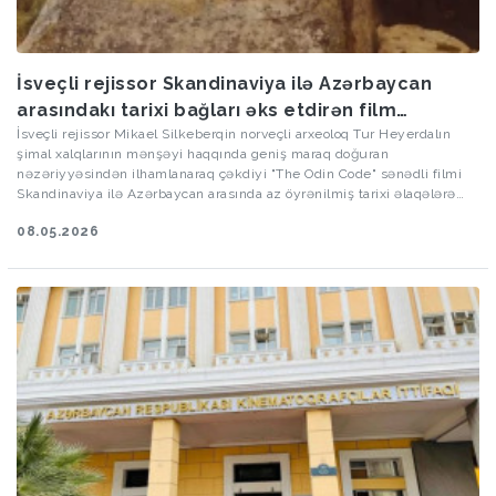
İsveçli rejissor Skandinaviya ilə Azərbaycan
arasındakı tarixi bağları əks etdirən film
hazırlayıb
İsveçli rejissor Mikael Silkeberqin norveçli arxeoloq Tur Heyerdalın
şimal xalqlarının mənşəyi haqqında geniş maraq doğuran
nəzəriyyəsindən ilhamlanaraq çəkdiyi "The Odin Code" sənədli filmi
Skandinaviya ilə Azərbaycan arasında az öyrənilmiş tarixi əlaqələrə
həsr olunub.
08.05.2026