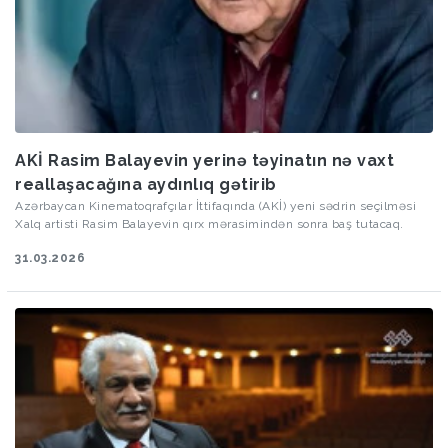
AKİ Rasim Balayevin yerinə təyinatın nə vaxt
reallaşacağına aydınlıq gətirib
Azərbaycan Kinematoqrafçılar İttifaqında (AKİ) yeni sədrin seçilməsi
Xalq artisti Rasim Balayevin qırx mərasimindən sonra baş tutacaq.
31.03.2026