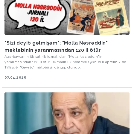
"Sizi deyib gəlmişəm": "Molla Nəsrəddin"
məktəbinin yaranmasından 120 il ötür
Azərbaycanın ilk satirik jurnalı olan "Molla Nəsrəddin"in
yaranmasından 120 il ötür. Jurnalın ilk nömrəsi 1906-cı il aprelin 7-də
Tiflisdə, "Qeyrət" mətbəəsində çap olunub.
07.04.2026