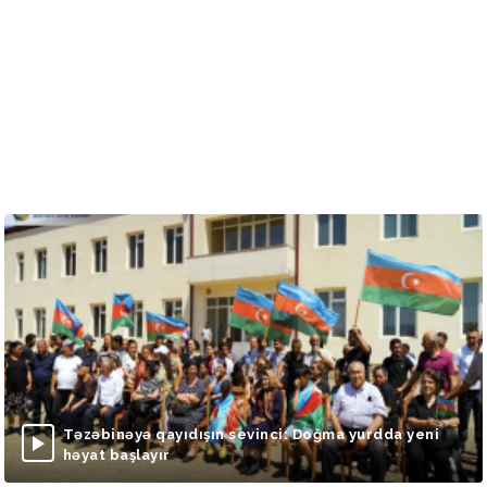
Təzəbinəyə qayıdışın sevinci: Doğma yurdda yeni
həyat başlayır