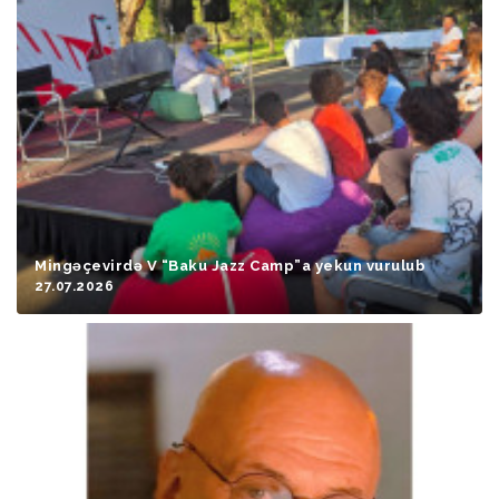
Mingəçevirdə V “Baku Jazz Camp”a yekun vurulub
27.07.2026