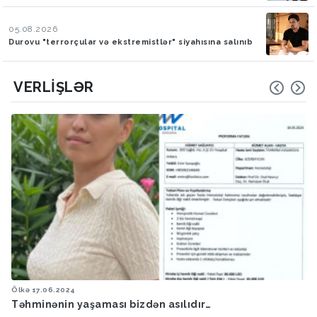
05.08.2026
Durovu "terrorçular və ekstremistlər" siyahısına salınıb
VERLIŞLƏR
Ölkə
17.06.2024
Təhminənin yaşaması bizdən asılıdır…