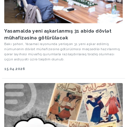
Yasamalda yeni aşkarlanmış 31 abidə dövlət
mühafizəsinə götürüləcək
Bakı şəhəri, Yasamal rayonunda yerləşən 31 yeni aşkar edilmiş
nümunənin dövlət mühafizəsinə götürülməsi məqsədilə hazırlanmış
qərar layihəsi müvafiq qurumlarla razılaşdırılaraq təsdiq olunması
üçün aidiyyəti üzrə təqdim olunub.
15.04.2026