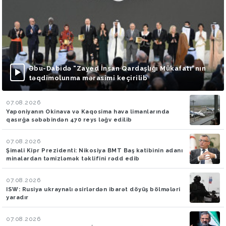
Əbu-Dabidə “Zayed İnsan Qardaşlığı Mükafatı”nın
təqdimolunma mərasimi keçirilib
07.08.2026
Yaponiyanın Okinava və Kaqosima hava limanlarında
qasırğa səbəbindən 470 reys ləğv edilib
07.08.2026
Şimali Kipr Prezidenti: Nikosiya BMT Baş katibinin adanı
minalardan təmizləmək təklifini rədd edib
07.08.2026
ISW: Rusiya ukraynalı əsirlərdən ibarət döyüş bölmələri
yaradır
07.08.2026