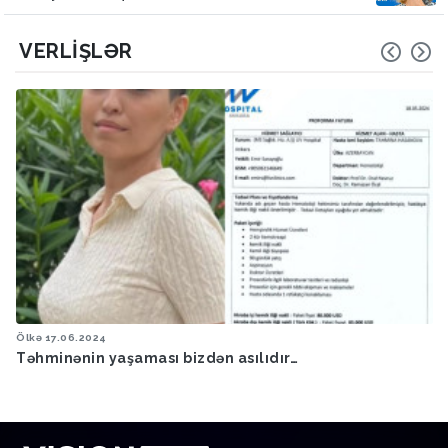
VERLIŞLƏR
Ölkə
17.06.2024
Təhminənin yaşaması bizdən asılıdır…