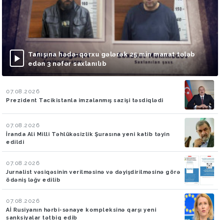
Tanışına hədə-qorxu gələrək 25 min manat tələb
edən 3 nəfər saxlanılıb
07.08.2026
Prezident Tacikistanla imzalanmış sazişi təsdiqlədi
07.08.2026
İranda Ali Milli Təhlükəsizlik Şurasına yeni katib təyin
edildi
07.08.2026
Jurnalist vəsiqəsinin verilməsinə və dəyişdirilməsinə görə
ödəniş ləğv edilib
07.08.2026
Aİ Rusiyanın hərbi-sənaye kompleksinə qarşı yeni
sanksiyalar tətbiq edib