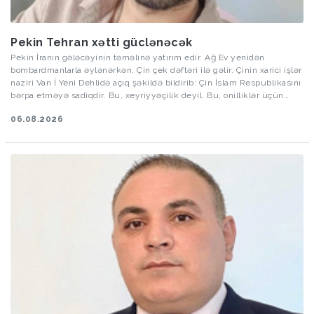
Pekin Tehran xətti güclənəcək
Pekin İranın gələcəyinin təməlinə yatırım edir. Ağ Ev yenidən
bombardmanlarla əylənərkən, Çin çek dəftəri ilə gəlir. Çinin xarici işlər
naziri Van İ Yeni Dehlidə açıq şəkildə bildirib: Çin İslam Respublikasını
bərpa etməyə sadiqdir. Bu, xeyriyyəçilik deyil. Bu, onilliklər üçün
ciddi bir hesablamadır. Məqsəd sadədir İran neftinə olan hüququnu
06.08.2026
möhkəmləndirmək və Amerika qurumlarını regiondan birdəfəlik
çıxarmaq. Vaşinqton infrastrukturu yerlə-yeksan etməyə, Çin isə onu
qurmağa öyrəşib. ABŞ və İsrailin həftələrlə davam edən kütləvi hava
hücumlarından sonra Tehran özünü təcrid olunmuş vəziyyətdə
tapsada Çin ona nəfəslik verir.