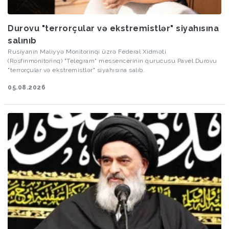
Durovu "terrorçular və ekstremistlər" siyahısına
salınıb
Rusiyanın Maliyyə Monitorinqi üzrə Federal Xidməti
(Rosfinmonitorinq) "Telegram" messencerinin qurucusu Pavel Durovu
"terrorçular və ekstremistlər" siyahısına salıb.
05.08.2026