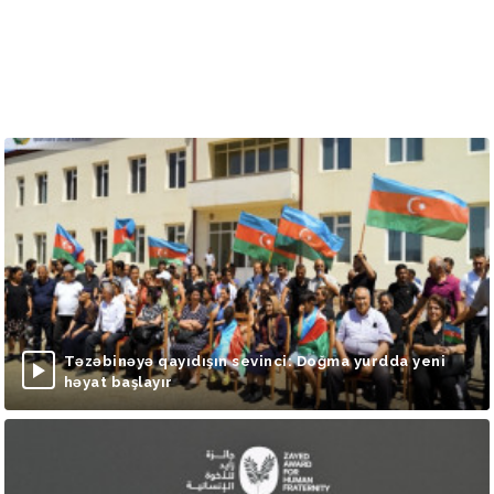
Təzəbinəyə qayıdışın sevinci: Doğma yurdda yeni
həyat başlayır