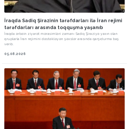
İraqda Sadiq Şirazinin tərəfdarları ilə İran rejimi
tərəfdarları arasında toqquşma yaşanıb
İraqda ərbəin ziyarət mərasimləri zamanı Sadiq Şiraziyə yaxın olan
qruplarla İran rejimini dəstəkləyən şəxslər arasında qarşıdurma baş
verib.
05.08.2026