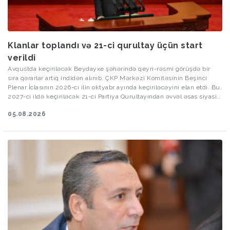
Klanlar toplandı və 21-ci qurultay üçün start
verildi
Avqustda keçiriləcək Beydayxe şəhərində qeyri-rəsmi görüşdə bir
sıra qərarlar artıq indidən alınıb. ÇKP Mərkəzi Komitəsinin Beşinci
Plenar İclasının 2026-cı ilin oktyabr ayında keçiriləcəyini elan etdi. Bu,
2027-ci ildə keçiriləcək 21-ci Partiya Qurultayından əvvəl əsas siyasi
hadisə olacaq və bu qurultayda rəhbərlikdə böyük dəyişikliklərin baş
05.08.2026
verəcəyi və Si Cinpinin Çin lideri kimi dördüncü müddətə
təsdiqlənəcəyi gözlənilir.