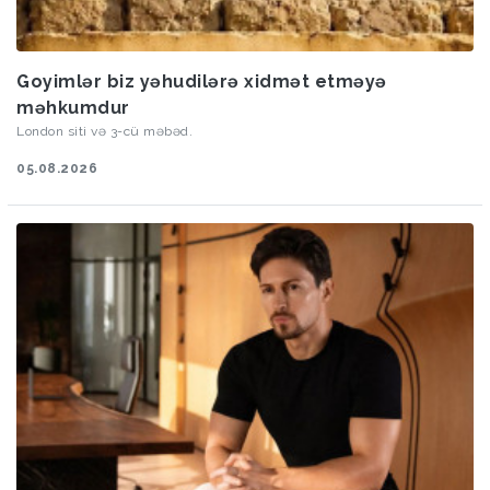
Goyimlər biz yəhudilərə xidmət etməyə
məhkumdur
London siti və 3-cü məbəd.
05.08.2026