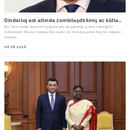
Dindarlıq adı altında zombiləşdirilmiş ac kütlə…
Bu, fars-molla rejiminin şiəçilik adı ilə apardığı iyrənc təbliğatın
nəticəsidir. Bunun həqiqi dini inanc və mənəviyyatla heç bir əlaqəsi
yoxdur.
06.08.2026