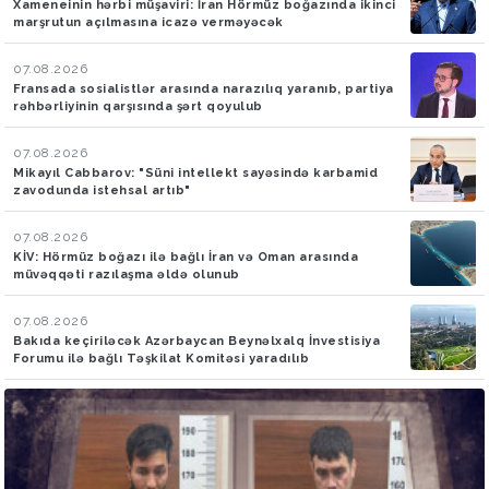
Xameneinin hərbi müşaviri: İran Hörmüz boğazında ikinci
marşrutun açılmasına icazə verməyəcək
07.08.2026
Fransada sosialistlər arasında narazılıq yaranıb, partiya
rəhbərliyinin qarşısında şərt qoyulub
07.08.2026
Mikayıl Cabbarov: "Süni intellekt sayəsində karbamid
zavodunda istehsal artıb"
07.08.2026
KİV: Hörmüz boğazı ilə bağlı İran və Oman arasında
müvəqqəti razılaşma əldə olunub
07.08.2026
Bakıda keçiriləcək Azərbaycan Beynəlxalq İnvestisiya
Forumu ilə bağlı Təşkilat Komitəsi yaradılıb