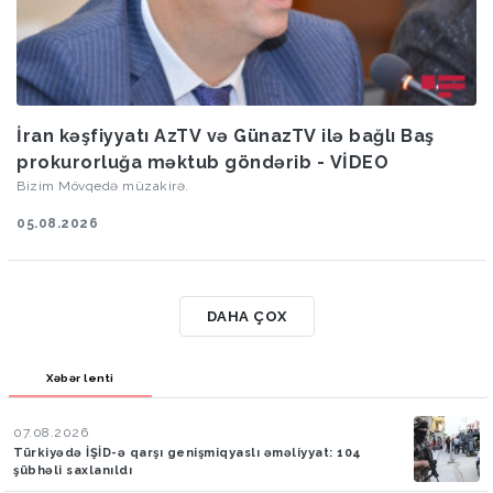
İran kəşfiyyatı AzTV və GünazTV ilə bağlı Baş
prokurorluğa məktub göndərib - VİDEO
Bizim Mövqedə müzakirə.
05.08.2026
DAHA ÇOX
Xəbər lenti
07.08.2026
Türkiyədə İŞİD-ə qarşı genişmiqyaslı əməliyyat: 104
şübhəli saxlanıldı