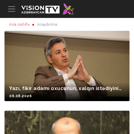
Ana səhifə
Araşdırma
Yazı, fikir adamı oxucunun, xalqın istədiyinim
i yazmalıdır?
06.08.2026