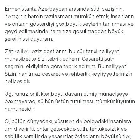
Ermənistanla Azərbaycan arasında sülh sazişinin,
həmçinin həmin razılaşmanı mümkün etmiş insanların
və onların göstərdiyi çox böyük səylərin tanınması və
qeyd edilməsində hamınıza qoşulmaqdan böyük
şərəf hissi duyuram.
Zati-aliləri, əziz dostlarım, bu cür tarixi nailiyyət
münasibətilə Sizi təbrik edirəm. Cəsarətli sülh
seçimini etdiyinizə görə təbrik edirəm. Bu nailiyyət
Sizin inanılmaz cəsarət və rəhbərlik keyfiyyətlərinizin
nəticəsidir.
Uğurunuz onilliklər boyu davam etmiş münaqişəyə
baxmayaraq, sülhün üstün tutulması mümkünlüyünün
nümunəsidir.
O, bütün dünyadakı, xüsusən də bölgədəki insanlara
ümid verir ki, onlar gələcəkdə sülh, təhlükəsizlik və
sabitlik şəraitində yaşasınlar, övladlarını böyütsünlər,