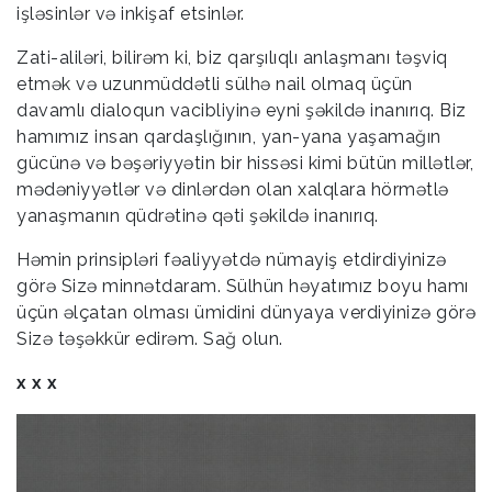
işləsinlər və inkişaf etsinlər.
Zati-aliləri, bilirəm ki, biz qarşılıqlı anlaşmanı təşviq
etmək və uzunmüddətli sülhə nail olmaq üçün
davamlı dialoqun vacibliyinə eyni şəkildə inanırıq. Biz
hamımız insan qardaşlığının, yan-yana yaşamağın
gücünə və bəşəriyyətin bir hissəsi kimi bütün millətlər,
mədəniyyətlər və dinlərdən olan xalqlara hörmətlə
yanaşmanın qüdrətinə qəti şəkildə inanırıq.
Həmin prinsipləri fəaliyyətdə nümayiş etdirdiyinizə
görə Sizə minnətdaram. Sülhün həyatımız boyu hamı
üçün əlçatan olması ümidini dünyaya verdiyinizə görə
Sizə təşəkkür edirəm. Sağ olun.
x x x