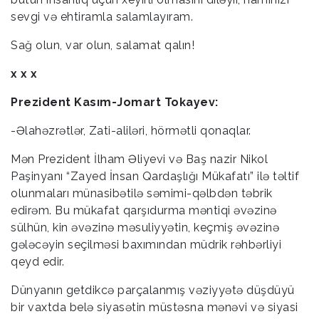
sevgi və ehtiramla salamlayıram.
Sağ olun, var olun, salamat qalın!
x x x
Prezident Kasım-Jomart Tokayev:
-Əlahəzrətlər, Zati-aliləri, hörmətli qonaqlar.
Mən Prezident İlham Əliyevi və Baş nazir Nikol
Paşinyanı “Zayed İnsan Qardaşlığı Mükafatı” ilə təltif
olunmaları münasibətilə səmimi-qəlbdən təbrik
edirəm. Bu mükafat qarşıdurma məntiqi əvəzinə
sülhün, kin əvəzinə məsuliyyətin, keçmiş əvəzinə
gələcəyin seçilməsi baxımından müdrik rəhbərliyi
qeyd edir.
Dünyanın getdikcə parçalanmış vəziyyətə düşdüyü
bir vaxtda belə siyasətin müstəsna mənəvi və siyasi