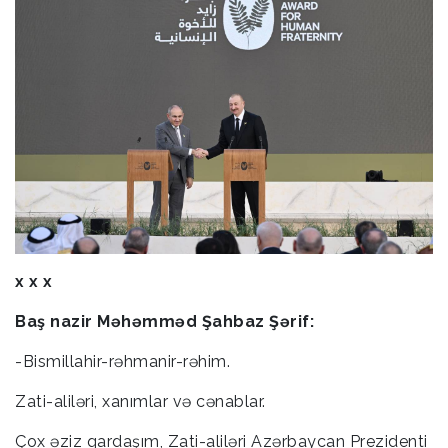
x x x
Baş nazir Məhəmməd Şahbaz Şərif:
-Bismillahir-rəhmanir-rəhim.
Zati-aliləri, xanımlar və cənablar.
Çox əziz qardaşım, Zati-aliləri Azərbaycan Prezidenti