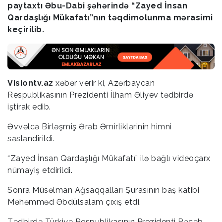
paytaxtı Əbu-Dabi şəhərində “Zayed İnsan
Qardaşlığı Mükafatı”nın təqdimolunma mərasimi
keçirilib.
Visiontv.az
xəbər verir ki, Azərbaycan
Respublikasının Prezidenti İlham Əliyev tədbirdə
iştirak edib.
Əvvəlcə Birləşmiş Ərəb Əmirliklərinin himni
səsləndirildi.
“Zayed İnsan Qardaşlığı Mükafatı” ilə bağlı videoçarx
nümayiş etdirildi.
Sonra Müsəlman Ağsaqqalları Şurasının baş katibi
Məhəmməd Əbdülsalam çıxış etdi.
Tədbirdə Türkiyə Respublikasının Prezidenti Rəcəb