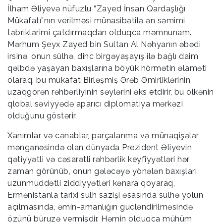
İlham Əliyevə nüfuzlu “Zayed İnsan Qardaşlığı
Mükafatı”nın verilməsi münasibətilə ən səmimi
təbriklərimi çatdırmaqdan olduqca məmnunam.
Mərhum Şeyx Zayed bin Sultan Al Nəhyanın əbədi
irsinə, onun sülhə, dinc birgəyaşayış ilə bağlı daim
qəlbdə yaşayan baxışlarına böyük hörmətin əlaməti
olaraq, bu mükafat Birləşmiş Ərəb Əmirliklərinin
uzaqgörən rəhbərliyinin səylərini əks etdirir, bu ölkənin
qlobal səviyyədə aparıcı diplomatiya mərkəzi
olduğunu göstərir.
Xanımlar və cənablar, parçalanma və münaqişələr
məngənəsində olan dünyada Prezident Əliyevin
qətiyyətli və cəsarətli rəhbərlik keyfiyyətləri hər
zaman görünüb, onun gələcəyə yönələn baxışları
uzunmüddətli ziddiyyətləri kənara qoyaraq,
Ermənistanla tarixi sülh sazişi əsasında sülhə yolun
açılmasında, əmin-amanlığın gücləndirilməsində
özünü büruzə vermişdir. Həmin olduqca mühüm