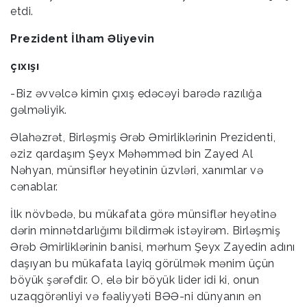
etdi.
Prezident İlham Əliyevin
çıxışı
-Biz əvvəlcə kimin çıxış edəcəyi barədə razılığa
gəlməliyik.
Əlahəzrət, Birləşmiş Ərəb Əmirliklərinin Prezidenti,
əziz qardaşım Şeyx Məhəmməd bin Zayed Al
Nəhyan, münsiflər heyətinin üzvləri, xanımlar və
cənablar.
İlk növbədə, bu mükafata görə münsiflər heyətinə
dərin minnətdarlığımı bildirmək istəyirəm. Birləşmiş
Ərəb Əmirliklərinin banisi, mərhum Şeyx Zayedin adını
daşıyan bu mükafata layiq görülmək mənim üçün
böyük şərəfdir. O, elə bir böyük lider idi ki, onun
uzaqgörənliyi və fəaliyyəti BƏƏ-ni dünyanın ən