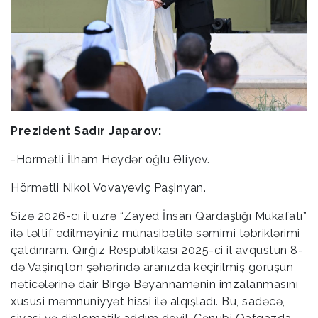
Prezident Sadır Japarov:
-Hörmətli İlham Heydər oğlu Əliyev.
Hörmətli Nikol Vovayeviç Paşinyan.
Sizə 2026-cı il üzrə “Zayed İnsan Qardaşlığı Mükafatı”
ilə təltif edilməyiniz münasibətilə səmimi təbriklərimi
çatdırıram. Qırğız Respublikası 2025-ci il avqustun 8-
də Vaşinqton şəhərində aranızda keçirilmiş görüşün
nəticələrinə dair Birgə Bəyannamənin imzalanmasını
xüsusi məmnuniyyət hissi ilə alqışladı. Bu, sadəcə,