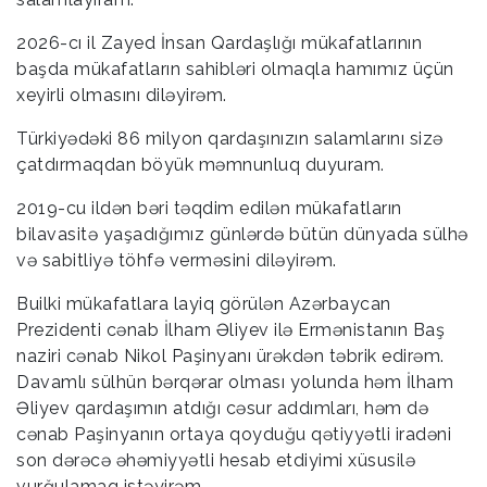
2026-cı il Zayed İnsan Qardaşlığı mükafatlarının
başda mükafatların sahibləri olmaqla hamımız üçün
xeyirli olmasını diləyirəm.
Türkiyədəki 86 milyon qardaşınızın salamlarını sizə
çatdırmaqdan böyük məmnunluq duyuram.
2019-cu ildən bəri təqdim edilən mükafatların
bilavasitə yaşadığımız günlərdə bütün dünyada sülhə
və sabitliyə töhfə verməsini diləyirəm.
Builki mükafatlara layiq görülən Azərbaycan
Prezidenti cənab İlham Əliyev ilə Ermənistanın Baş
naziri cənab Nikol Paşinyanı ürəkdən təbrik edirəm.
Davamlı sülhün bərqərar olması yolunda həm İlham
Əliyev qardaşımın atdığı cəsur addımları, həm də
cənab Paşinyanın ortaya qoyduğu qətiyyətli iradəni
son dərəcə əhəmiyyətli hesab etdiyimi xüsusilə
vurğulamaq istəyirəm.