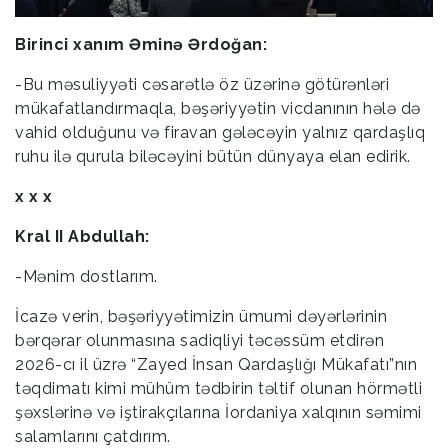
Birinci xanım Əminə Ərdoğan:
-Bu məsuliyyəti cəsarətlə öz üzərinə götürənləri
mükafatlandırmaqla, bəşəriyyətin vicdanının hələ də
vahid olduğunu və firavan gələcəyin yalnız qardaşlıq
ruhu ilə qurula biləcəyini bütün dünyaya elan edirik.
x x x
Kral II Abdullah:
-Mənim dostlarım.
İcazə verin, bəşəriyyətimizin ümumi dəyərlərinin
bərqərar olunmasına sadiqliyi təcəssüm etdirən
2026-cı il üzrə “Zayed İnsan Qardaşlığı Mükafatı”nın
təqdimatı kimi mühüm tədbirin təltif olunan hörmətli
şəxslərinə və iştirakçılarına İordaniya xalqının səmimi
salamlarını çatdırım.