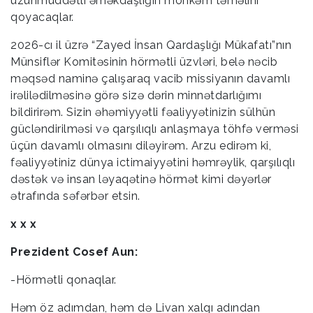
uzunmüddətli əməkdaşlığın möhkəm təməlini
qoyacaqlar.
2026-cı il üzrə “Zayed İnsan Qardaşlığı Mükafatı”nın
Münsiflər Komitəsinin hörmətli üzvləri, belə nəcib
məqsəd naminə çalışaraq vacib missiyanın davamlı
irəlilədilməsinə görə sizə dərin minnətdarlığımı
bildirirəm. Sizin əhəmiyyətli fəaliyyətinizin sülhün
gücləndirilməsi və qarşılıqlı anlaşmaya töhfə verməsi
üçün davamlı olmasını diləyirəm. Arzu edirəm ki,
fəaliyyətiniz dünya ictimaiyyətini həmrəylik, qarşılıqlı
dəstək və insan ləyaqətinə hörmət kimi dəyərlər
ətrafında səfərbər etsin.
x x x
Prezident Cosef Aun:
-Hörmətli qonaqlar.
Həm öz adımdan, həm də Livan xalqı adından