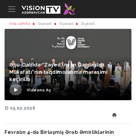
Ana səhifə
Siyasət
Siyasət
Siyasət
Əbu-Dabidə “Zayed İnsan Qardaşlığı
Mükafatı”nın təqdimolunma mərasimi
keçirilib
Videonu Aç
05.02.2026
Fevralın 4-də Birləşmiş Ərəb Əmirliklərinin