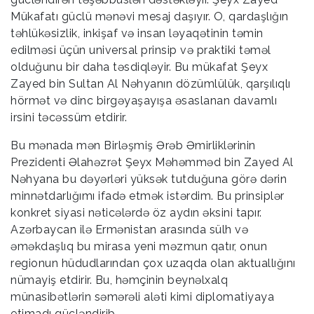
Mükafatı güclü mənəvi mesaj daşıyır. O, qardaşlığın
təhlükəsizlik, inkişaf və insan ləyaqətinin təmin
edilməsi üçün universal prinsip və praktiki təməl
olduğunu bir daha təsdiqləyir. Bu mükafat Şeyx
Zayed bin Sultan Al Nəhyanın dözümlülük, qarşılıqlı
hörmət və dinc birgəyaşayışa əsaslanan davamlı
irsini təcəssüm etdirir.
Bu mənada mən Birləşmiş Ərəb Əmirliklərinin
Prezidenti Əlahəzrət Şeyx Məhəmməd bin Zayed Al
Nəhyana bu dəyərləri yüksək tutduğuna görə dərin
minnətdarlığımı ifadə etmək istərdim. Bu prinsiplər
konkret siyasi nəticələrdə öz aydın əksini tapır.
Azərbaycan ilə Ermənistan arasında sülh və
əməkdaşlıq bu mirasa yeni məzmun qatır, onun
regionun hüdudlarından çox uzaqda olan aktuallığını
nümayiş etdirir. Bu, həmçinin beynəlxalq
münasibətlərin səmərəli aləti kimi diplomatiyaya
etimadı gücləndirib.