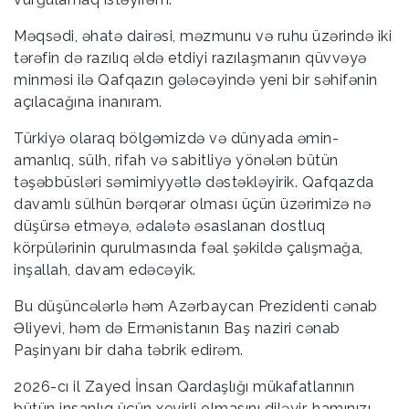
Məqsədi, əhatə dairəsi, məzmunu və ruhu üzərində iki
tərəfin də razılıq əldə etdiyi razılaşmanın qüvvəyə
minməsi ilə Qafqazın gələcəyində yeni bir səhifənin
açılacağına inanıram.
Türkiyə olaraq bölgəmizdə və dünyada əmin-
amanlıq, sülh, rifah və sabitliyə yönələn bütün
təşəbbüsləri səmimiyyətlə dəstəkləyirik. Qafqazda
davamlı sülhün bərqərar olması üçün üzərimizə nə
düşürsə etməyə, ədalətə əsaslanan dostluq
körpülərinin qurulmasında fəal şəkildə çalışmağa,
inşallah, davam edəcəyik.
Bu düşüncələrlə həm Azərbaycan Prezidenti cənab
Əliyevi, həm də Ermənistanın Baş naziri cənab
Paşinyanı bir daha təbrik edirəm.
2026-cı il Zayed İnsan Qardaşlığı mükafatlarının
bütün insanlıq üçün xeyirli olmasını diləyir, hamınızı