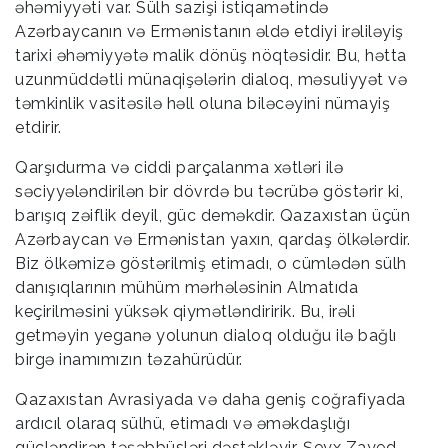
əhəmiyyəti var. Sülh sazişi istiqamətində
Azərbaycanın və Ermənistanın əldə etdiyi irəliləyiş
tarixi əhəmiyyətə malik dönüş nöqtəsidir. Bu, hətta
uzunmüddətli münaqişələrin dialoq, məsuliyyət və
təmkinlik vasitəsilə həll oluna biləcəyini nümayiş
etdirir.
Qarşıdurma və ciddi parçalanma xətləri ilə
səciyyələndirilən bir dövrdə bu təcrübə göstərir ki,
barışıq zəiflik deyil, güc deməkdir. Qazaxıstan üçün
Azərbaycan və Ermənistan yaxın, qardaş ölkələrdir.
Biz ölkəmizə göstərilmiş etimadı, o cümlədən sülh
danışıqlarının mühüm mərhələsinin Almatıda
keçirilməsini yüksək qiymətləndiririk. Bu, irəli
getməyin yeganə yolunun dialoq olduğu ilə bağlı
birgə inamımızın təzahürüdür.
Qazaxıstan Avrasiyada və daha geniş coğrafiyada
ardıcıl olaraq sülhü, etimadı və əməkdaşlığı
gücləndirən təşəbbüsləri dəstəkləyir. Şeyx Zayed