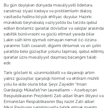
Bu gün dəyişkən dünyada məsuliyyətli liderlərə,
sarsılmaz siyasi iradəyə və problemlərin dialoq
vasitəsilə həllinə böyük ehtiyac duyulur. Hazırkı
mürəkkəb beynəlxalq vəziyyətdə bu tərzdə qəbul
edilən ibrətamiz qərarlar dövlətlər və xalqlar arasında
sabitlik bünövrəsini və güclü etimad yarada bilər.
Lakin sülh kimi qiyməti olmayan nemət öz-özünə
yaranmır. Sülh cəsarəti, digərini dinləmək və ən çətin
şəraitdə belə güzəştlər yolunu tapmaq, qəbul edilmiş
qərarlar üzrə məsuliyyət daşımaq bacarığını tələb
edir.
Tarix göstərir ki, uzunmüddətli və dayanıqlı artım
yalnız güzəştlər, qarşılıqlı hörmət və ehtiram mühiti
yolu ilə əldə oluna bilər. Şeyx Zayedin “İnsan
Qardaşlığı Mükafatı”nın laureatlarını – Azərbaycan
Respublikasının Prezidenti Zati-aliləri İlham Əliyevi və
Ermənistan Respublikasının Baş naziri Zati-aliləri
Nikol Paşinyanı səmimiyyətlə təbrik etmək mənim