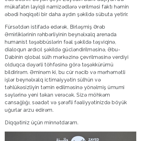
mükafatın layiqli namizədlərə verilməsi faktı həmin
əbədi həqiqəti bir daha aydın şəkildə sübuta yetirir.
Fürsətdən istifadə edərək, Birləşmiş Ərəb
Əmirliklərinin rəhbərliyinin beynəlxalq arenada
humanist təşəbbüslərin fəal şəkildə təşviqinə,
dialoqun ardıcıl şəkildə gücləndirilməsinə, Əbu-
Dabinin qlobal sülh mərkəzinə çevrilməsinə verdiyi
olduqca dəyərli töhfəsinə görə təşəkkürümü
bildirirəm. Əminəm ki, bu cür nəcib və mərhəmətli
işlər beynəlxalq ictimaiyyətin sülhün və
təhlükəsizliyin təmin edilməsinə yönəlmiş ümumi
səylərinə yeni təkan verəcək. Sizə möhkəm
cansağlığı, səadət və şərəfli fəaliyyətinizdə böyük
uğurlar arzu edirəm.
Diqqətiniz üçün minnətdaram.