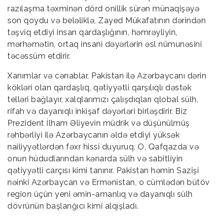
razılaşma təxminən dörd onillik sürən münaqişəyə
son qoydu və beləliklə, Zayed Mükafatının dərindən
təşviq etdiyi insan qardaşlığının, həmrəyliyin,
mərhəmətin, ortaq insani dəyərlərin əsl nümunəsini
təcəssüm etdirir.
Xanımlar və cənablar, Pakistan ilə Azərbaycanı dərin
kökləri olan qardaşlıq, qətiyyətli qarşılıqlı dəstək
telləri bağlayır, xalqlarımızı çalışdıqları qlobal sülh,
rifah və dayanıqlı inkişaf dəyərləri birləşdirir. Biz
Prezident İlham Əliyevin müdrik və düşünülmüş
rəhbərliyi ilə Azərbaycanın əldə etdiyi yüksək
nailiyyətlərdən fəxr hissi duyuruq. O, Qafqazda və
onun hüdudlarından kənarda sülh və sabitliyin
qətiyyətli carçısı kimi tanınır. Pakistan həmin Sazişi
nəinki Azərbaycan və Ermənistan, o cümlədən bütöv
region üçün yeni əmin-amanlıq və dayanıqlı sülh
dövrünün başlanğıcı kimi alqışladı.