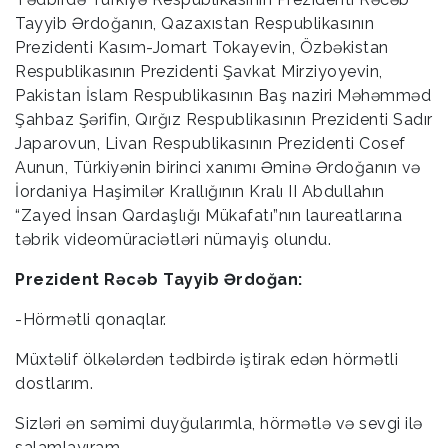
Tayyib Ərdoğanın, Qazaxıstan Respublikasının
Prezidenti Kasım-Jomart Tokayevin, Özbəkistan
Respublikasının Prezidenti Şavkat Mirziyoyevin,
Pakistan İslam Respublikasının Baş naziri Məhəmməd
Şahbaz Şərifin, Qırğız Respublikasının Prezidenti Sadır
Japarovun, Livan Respublikasının Prezidenti Cosef
Aunun, Türkiyənin birinci xanımı Əminə Ərdoğanın və
İordaniya Haşimilər Krallığının Kralı II Abdullahın
“Zayed İnsan Qardaşlığı Mükafatı”nın laureatlarına
təbrik videomüraciətləri nümayiş olundu.
Prezident Rəcəb Tayyib Ərdoğan:
-Hörmətli qonaqlar.
Müxtəlif ölkələrdən tədbirdə iştirak edən hörmətli
dostlarım.
Sizləri ən səmimi duyğularımla, hörmətlə və sevgi ilə
salamlayıram.