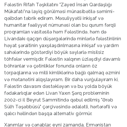
Fələstin Rifah Təşkilatını "Zayed İnsan Qardaşlığı
Mükafatı”na layiq görülməsi münasibətilə səmimi-
qəlbdən təbrik edirəm. Məsuliyyətli inkişaf və
humanitar fəaliyyət nümunəsi olan bu qurum fərqli
proqramları vasitəsilə həm Fələstində, həm də
Livandakı qaçqın düşərgələrində minlərlə fələstinlinin
həyat şəraitinin yaxşılaşdırılmasına inkişaf və yardım
sahələrində göstərdiyi böyük səylərlə misilsiz
töhfələr vermişdir. Fələstin xalqının üzləşdiyi davamlı
böhranlar və çətinliklər fonunda onların öz
torpaqlarına və milli kimliklərinə bağlı qalmaq əzmini
və mətanətini alqışlayıram. Bir daha vurğulayıram ki,
Fələstin davasını dəstəkləyən və bu yolda böyük
fədakarlıqlar edən Livan Yaxın Şərq probleminin
2002-ci il Beyrut Sammitində qəbul edilmiş "Ərəb
Sülh Təşəbbüsü" çərçivəsində ədalətli, hərtərəfli və
qalıcı həllindən başqa alternativ görmür.
Xanımlar və cənablar, eyni zamanda, Ermənistan