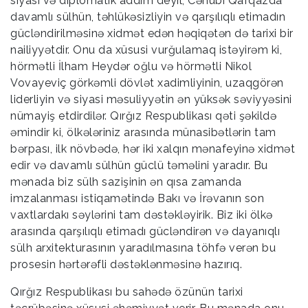
siyasi və diplomatik addım deyil, Cənubi Qafqazda
davamlı sülhün, təhlükəsizliyin və qarşılıqlı etimadın
gücləndirilməsinə xidmət edən həqiqətən də tarixi bir
nailiyyətdir. Onu da xüsusi vurğulamaq istəyirəm ki,
hörmətli İlham Heydər oğlu və hörmətli Nikol
Vovayeviç görkəmli dövlət xadimliyinin, uzaqgörən
liderliyin və siyasi məsuliyyətin ən yüksək səviyyəsini
nümayiş etdirdilər. Qırğız Respublikası qəti şəkildə
əmindir ki, ölkələriniz arasında münasibətlərin tam
bərpası, ilk növbədə, hər iki xalqın mənafeyinə xidmət
edir və davamlı sülhün güclü təməlini yaradır. Bu
mənada biz sülh sazişinin ən qısa zamanda
imzalanması istiqamətində Bakı və İrəvanın son
vaxtlardakı səylərini tam dəstəkləyirik. Biz iki ölkə
arasında qarşılıqlı etimadı gücləndirən və dayanıqlı
sülh arxitekturasının yaradılmasına töhfə verən bu
prosesin hərtərəfli dəstəklənməsinə hazırıq.
Qırğız Respublikası bu sahədə özünün tarixi