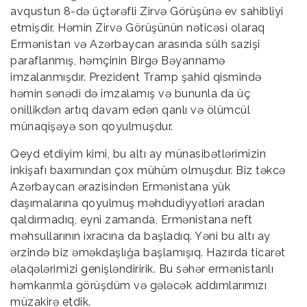
avqustun 8-də üçtərəfli Zirvə Görüşünə ev sahibliyi
etmişdir. Həmin Zirvə Görüşünün nəticəsi olaraq
Ermənistan və Azərbaycan arasında sülh sazişi
paraflanmış, həmçinin Birgə Bəyannamə
imzalanmışdır. Prezident Tramp şahid qismində
həmin sənədi də imzalamış və bununla da üç
onillikdən artıq davam edən qanlı və ölümcül
münaqişəyə son qoyulmuşdur.
Qeyd etdiyim kimi, bu altı ay münasibətlərimizin
inkişafı baxımından çox mühüm olmuşdur. Biz təkcə
Azərbaycan ərazisindən Ermənistana yük
daşımalarına qoyulmuş məhdudiyyətləri aradan
qaldırmadıq, eyni zamanda, Ermənistana neft
məhsullarının ixracına da başladıq. Yəni bu altı ay
ərzində biz əməkdaşlığa başlamışıq. Hazırda ticarət
əlaqələrimizi genişləndiririk. Bu səhər ermənistanlı
həmkarımla görüşdüm və gələcək addımlarımızı
müzakirə etdik.