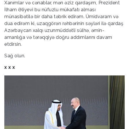
Xanımlar və cənablar, mən əziz qardaşım, Prezident
İlham Əliyevi bu nüfuzlu mükafatı alması
münasibətilə bir daha təbrik edirəm. Ümidvaram və
dua edirəm ki, uzaqgörən rəhbərinin səyləri ilə qardaş
Azərbaycan xalqı uzunmüddətli sülhə, əmin-
amanlığa və tərəqqiyə doğru addımlarını davam
etdirsin.
Sağ olun.
x x x