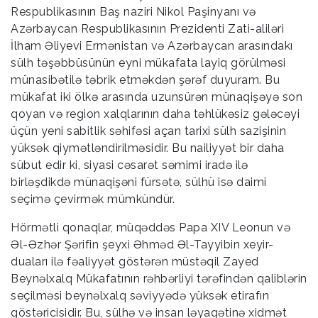
Respublikasının Baş naziri Nikol Paşinyanı və
Azərbaycan Respublikasının Prezidenti Zati-aliləri
İlham Əliyevi Ermənistan və Azərbaycan arasındakı
sülh təşəbbüsünün eyni mükafata layiq görülməsi
münasibətilə təbrik etməkdən şərəf duyuram. Bu
mükafat iki ölkə arasında uzunsürən münaqişəyə son
qoyan və region xalqlarının daha təhlükəsiz gələcəyi
üçün yeni sabitlik səhifəsi açan tarixi sülh sazişinin
yüksək qiymətləndirilməsidir. Bu nailiyyət bir daha
sübut edir ki, siyasi cəsarət səmimi iradə ilə
birləşdikdə münaqişəni fürsətə, sülhü isə daimi
seçimə çevirmək mümkündür.
Hörmətli qonaqlar, müqəddəs Papa XIV Leonun və
Əl-Əzhər Şərifin şeyxi Əhməd Əl-Tayyibin xeyir-
duaları ilə fəaliyyət göstərən müstəqil Zayed
Beynəlxalq Mükafatının rəhbərliyi tərəfindən qaliblərin
seçilməsi beynəlxalq səviyyədə yüksək etirafın
göstəricisidir. Bu, sülhə və insan ləyaqətinə xidmət