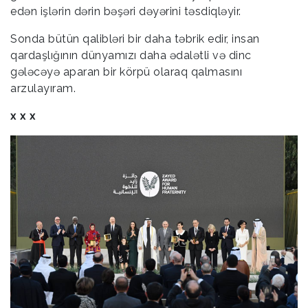
edən işlərin dərin bəşəri dəyərini təsdiqləyir.
Sonda bütün qalibləri bir daha təbrik edir, insan
qardaşlığının dünyamızı daha ədalətli və dinc
gələcəyə aparan bir körpü olaraq qalmasını
arzulayıram.
x x x