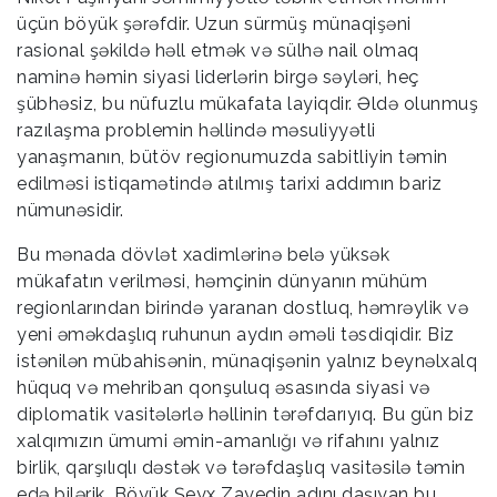
üçün böyük şərəfdir. Uzun sürmüş münaqişəni
rasional şəkildə həll etmək və sülhə nail olmaq
naminə həmin siyasi liderlərin birgə səyləri, heç
şübhəsiz, bu nüfuzlu mükafata layiqdir. Əldə olunmuş
razılaşma problemin həllində məsuliyyətli
yanaşmanın, bütöv regionumuzda sabitliyin təmin
edilməsi istiqamətində atılmış tarixi addımın bariz
nümunəsidir.
Bu mənada dövlət xadimlərinə belə yüksək
mükafatın verilməsi, həmçinin dünyanın mühüm
regionlarından birində yaranan dostluq, həmrəylik və
yeni əməkdaşlıq ruhunun aydın əməli təsdiqidir. Biz
istənilən mübahisənin, münaqişənin yalnız beynəlxalq
hüquq və mehriban qonşuluq əsasında siyasi və
diplomatik vasitələrlə həllinin tərəfdarıyıq. Bu gün biz
xalqımızın ümumi əmin-amanlığı və rifahını yalnız
birlik, qarşılıqlı dəstək və tərəfdaşlıq vasitəsilə təmin
edə bilərik. Böyük Şeyx Zayedin adını daşıyan bu