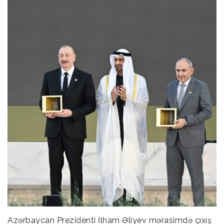
Azərbaycan Prezidenti İlham Əliyev mərasimdə çıxış