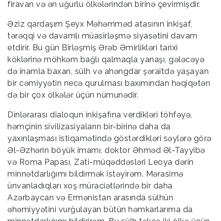
firavan və ən uğurlu ölkələrindən birinə çevirmişdir.
Əziz qardaşım Şeyx Məhəmməd atasının inkişaf,
tərəqqi və davamlı müasirləşmə siyasətini davam
etdirir. Bu gün Birləşmiş Ərəb Əmirlikləri tarixi
köklərinə möhkəm bağlı qalmaqla yanaşı, gələcəyə
də inamla baxan, sülh və ahəngdar şəraitdə yaşayan
bir cəmiyyətin necə qurulması baxımından həqiqətən
də bir çox ölkələr üçün nümunədir.
Dinlərarası dialoqun inkişafına verdikləri töhfəyə,
həmçinin sivilizasiyaların bir-birinə daha da
yaxınlaşması istiqamətində göstərdikləri səylərə görə
Əl-Əzhərin böyük imamı, doktor Əhməd Əl-Tayyibə
və Roma Papası, Zati-müqəddəsləri Leoya dərin
minnətdarlığımı bildirmək istəyirəm. Mərasimə
ünvanladıqları xoş müraciətlərində bir daha
Azərbaycan və Ermənistan arasında sülhün
əhəmiyyətini vurğulayan bütün həmkarlarıma da