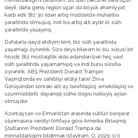
minnətdarlığımı bildirirəm. Bu sülh təkcə iki ölkə üçün
deyil, daha geniş region üçün də böyük əhəmiyyət
kəsb edir. Biz 30 ildən artıq müddətdə müharibə
şəraitində olmuşuq. İndi isə artıq altı aydır ki, sülh
şəraitində yaşayırıq.
Dəfələrlə qeyd etdiyim kimi, biz sülh şəraitində
yaşamağı öyrənirik. Sizə deyə bilərəm ki, bu, xüsusi bir
hissdir. Biz müstəqillik əldə edəndən bəri heç vaxt
sülh şəraitində yaşamamışıq və indi bunu sürətlə
öyrənirik. ABŞ Prezidenti Donald Trampın
Vaşinqtonda ev sahibliyi etdiyi tarixi Zirvə
Görüşündən sonrakı altı ay tərəfdaşlıq, əməkdaşlıq və
uzunmüddətli, dayanıqlı sülhə doğru irəliləyiş ayları
olmuşdur.
Azərbaycan və Ermənistan arasında sülhün bərqərar
olunmasına verdiyi töhfəyə görə Amerika Birləşmiş
Ştatlarının Prezidenti Donald Trampa da
minnətdarlığımı bildirmək istəyirəm. O, 2025-ci il