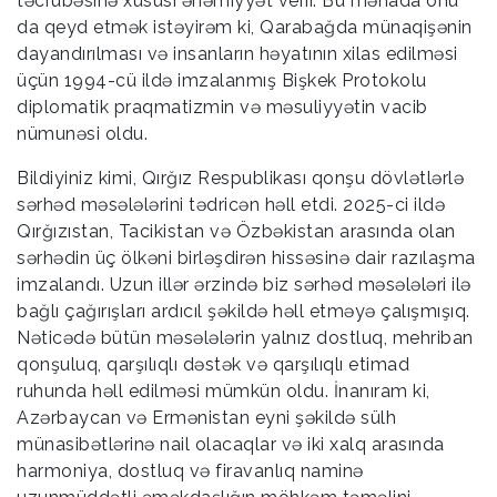
təcrübəsinə xüsusi əhəmiyyət verir. Bu mənada onu
da qeyd etmək istəyirəm ki, Qarabağda münaqişənin
dayandırılması və insanların həyatının xilas edilməsi
üçün 1994-cü ildə imzalanmış Bişkek Protokolu
diplomatik praqmatizmin və məsuliyyətin vacib
nümunəsi oldu.
Bildiyiniz kimi, Qırğız Respublikası qonşu dövlətlərlə
sərhəd məsələlərini tədricən həll etdi. 2025-ci ildə
Qırğızıstan, Tacikistan və Özbəkistan arasında olan
sərhədin üç ölkəni birləşdirən hissəsinə dair razılaşma
imzalandı. Uzun illər ərzində biz sərhəd məsələləri ilə
bağlı çağırışları ardıcıl şəkildə həll etməyə çalışmışıq.
Nəticədə bütün məsələlərin yalnız dostluq, mehriban
qonşuluq, qarşılıqlı dəstək və qarşılıqlı etimad
ruhunda həll edilməsi mümkün oldu. İnanıram ki,
Azərbaycan və Ermənistan eyni şəkildə sülh
münasibətlərinə nail olacaqlar və iki xalq arasında
harmoniya, dostluq və firavanlıq naminə