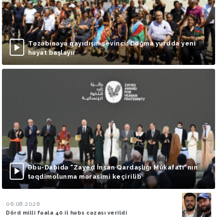
Təzəbinəyə qayıdışın sevinci: Doğma yurdda yeni
həyat başlayır
Əbu-Dabidə “Zayed İnsan Qardaşlığı Mükafatı”nın
təqdimolunma mərasimi keçirilib
06.08.2026
Dörd milli fəala 40 il həbs cəzası verildi