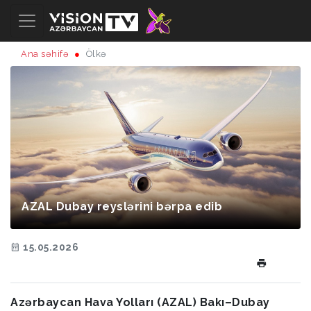
Ana səhifə
Ölkə
AZAL Dubay reyslərini bərpa edib
15.05.2026
Azərbaycan Hava Yolları (AZAL) Bakı–Dubay