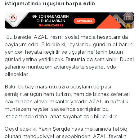
istiqamətində uçuşları bərpa edib.
Bu barədə AZAL rəsmi sosial media hesablarında
paylaşım edib. Bildirilib ki, reyslər bu gündən etibarən
yenidən həyata keçirilir və uçuşlar həftənin bütün
günləri yerinə yetiriləcək. Bununla da sərnişinlər Dubai
şəhərinə müntəzəm aviareyslərlə səyahət edə
biləcəklər.
Bakı–Dubay marşrutu üzrə uçuşların bərpası
sərnişinlər üçün həm turizm, həm də biznes səfərləri
baxımından əlavə imkanlar yaradır. AZAL-ın həftəlik
müntəzəm reysləri sayəsində sərnişinlər bu
istiqamətdə daha rahat səyahət edə biləcəklər.
Qeyd edək ki, Yaxın Şərqdə hava məkanında tətbiq
olunan məhdudiyyətlər səbəbindən AZAL fevralın