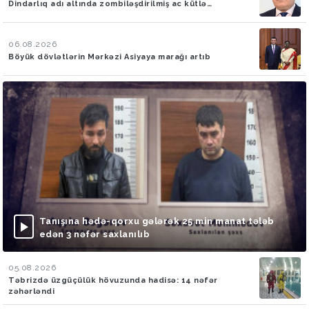
Dindarlıq adı altında zombiləşdirilmiş ac kütlə…
06.08.2026
Böyük dövlətlərin Mərkəzi Asiyaya marağı artıb
Tanışına hədə-qorxu gələrək 25 min manat tələb
edən 3 nəfər saxlanılıb
05.08.2026
Təbrizdə üzgüçülük hövuzunda hadisə: 14 nəfər
zəhərləndi