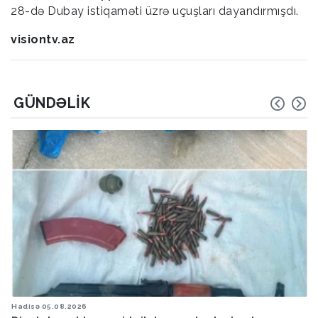
28-də Dubay istiqaməti üzrə uçuşları dayandırmışdı.
visiontv.az
GÜNDƏLIK
Hadisə
05.08.2026