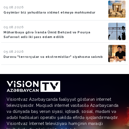
05.08.2026
Goyimlər biz yəhudilərə xidmət etməyə məhkumdur
05.08.2026
Müharibəyə görə İranda Ümid Behzad və Pourya
Səfəvvət adlı iki şəxs edam edilib
05.08.2026
Durovu "terrorçular və ekstremistlər" siyahısına salınıb
Visiontv.az Azərbaycanda fəaliyyət göstərən internet
televiziyasıdır. Məqsədi internet vasitəsilə Azərbaycanda
və dünyada baş verən siyasi, iqtisadi, sosial, mədəni və
ədəbi hadisələri operativ şəkildə efirdə işıqlandırmaqdır.
Visiontv.az İnternet televiziyası həmçinin maraqlı