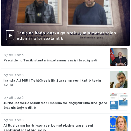
Tanışına hədə-qorxu gələrək 25 min manat tələb
edən 3 nəfər saxlanılıb
07.08.2026
Prezident Tacikistanla imzalanmış sazişi təsdiqlədi
07.08.2026
İranda Ali Milli Təhlükəsizlik Şurasına yeni katib təyin
edildi
07.08.2026
Jurnalist vəsiqəsinin verilməsinə və dəyişdirilməsinə görə
ödəniş ləğv edilib
07.08.2026
Aİ Rusiyanın hərbi-sənaye kompleksinə qarşı yeni
sanksiyalar tətbiq edib