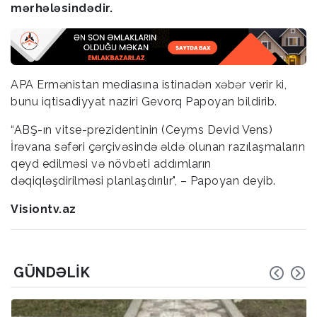
mərhələsindədir.
APA Ermənistan mediasına istinadən xəbər verir ki,
bunu iqtisadiyyat naziri Gevorq Papoyan bildirib.
“ABŞ-ın vitse-prezidentinin (Ceyms Devid Vens)
İrəvana səfəri çərçivəsində əldə olunan razılaşmaların
qeyd edilməsi və növbəti addımların
dəqiqləşdirilməsi planlaşdırılır", – Papoyan deyib.
Visiontv.az
GÜNDƏLIK