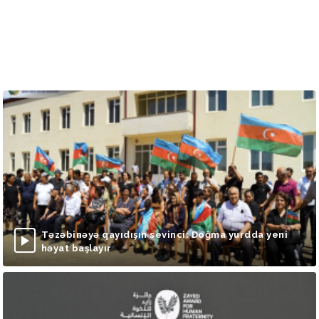
Təzəbinəyə qayıdışın sevinci: Doğma yurdda yeni
həyat başlayır