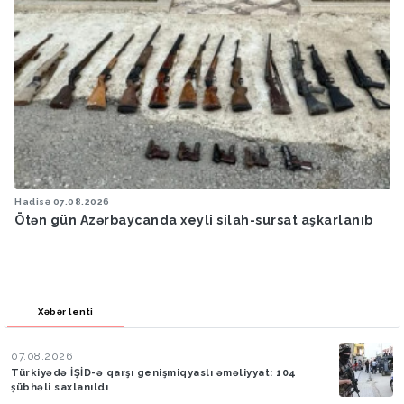
Hadisə
07.08.2026
Ötən gün Azərbaycanda xeyli silah-sursat aşkarlanıb
Xəbər lenti
07.08.2026
Türkiyədə İŞİD-ə qarşı genişmiqyaslı əməliyyat: 104
şübhəli saxlanıldı