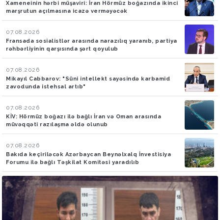
Xameneinin hərbi müşaviri: İran Hörmüz boğazında ikinci
marşrutun açılmasına icazə verməyəcək
07.08.2026
Fransada sosialistlər arasında narazılıq yaranıb, partiya
rəhbərliyinin qarşısında şərt qoyulub
07.08.2026
Mikayıl Cabbarov: "Süni intellekt sayəsində karbamid
zavodunda istehsal artıb"
07.08.2026
KİV: Hörmüz boğazı ilə bağlı İran və Oman arasında
müvəqqəti razılaşma əldə olunub
07.08.2026
Bakıda keçiriləcək Azərbaycan Beynəlxalq İnvestisiya
Forumu ilə bağlı Təşkilat Komitəsi yaradılıb