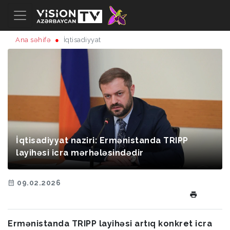
Ana səhifə
İqtisadiyyat
İqtisadiyyat naziri: Ermənistanda TRIPP
layihəsi icra mərhələsindədir
09.02.2026
Ermənistanda TRIPP layihəsi artıq konkret icra