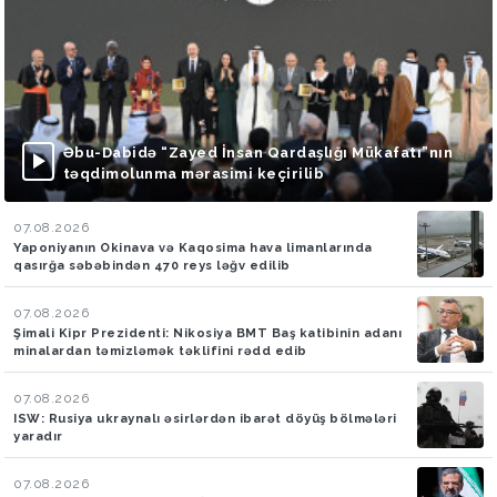
Əbu-Dabidə “Zayed İnsan Qardaşlığı Mükafatı”nın
təqdimolunma mərasimi keçirilib
07.08.2026
Yaponiyanın Okinava və Kaqosima hava limanlarında
qasırğa səbəbindən 470 reys ləğv edilib
07.08.2026
Şimali Kipr Prezidenti: Nikosiya BMT Baş katibinin adanı
minalardan təmizləmək təklifini rədd edib
07.08.2026
ISW: Rusiya ukraynalı əsirlərdən ibarət döyüş bölmələri
yaradır
07.08.2026