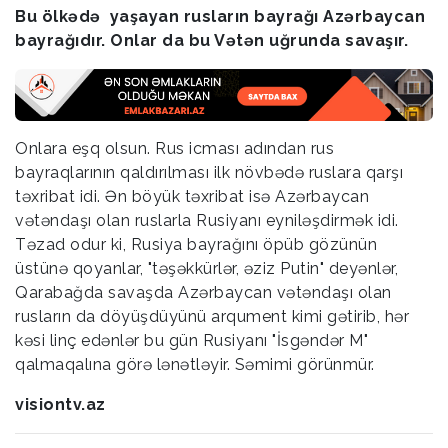
Bu ölkədə yaşayan rusların bayrağı Azərbaycan
bayrağıdır. Onlar da bu Vətən uğrunda savaşır.
Onlara eşq olsun. Rus icması adından rus
bayraqlarının qaldırılması ilk növbədə ruslara qarşı
təxribat idi. Ən böyük təxribat isə Azərbaycan
vətəndaşı olan ruslarla Rusiyanı eyniləşdirmək idi.
Təzad odur ki, Rusiya bayrağını öpüb gözünün
üstünə qoyanlar, "təşəkkürlər, əziz Putin" deyənlər,
Qarabağda savaşda Azərbaycan vətəndaşı olan
rusların da döyüşdüyünü arqument kimi gətirib, hər
kəsi linç edənlər bu gün Rusiyanı "İsgəndər M"
qalmaqalına görə lənətləyir. Səmimi görünmür.
visiontv.az