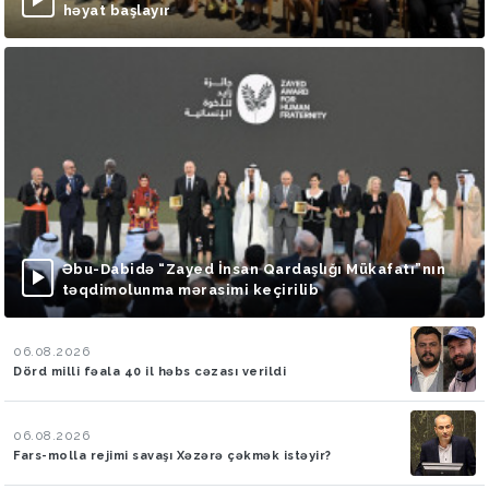
həyat başlayır
Əbu-Dabidə “Zayed İnsan Qardaşlığı Mükafatı”nın
təqdimolunma mərasimi keçirilib
06.08.2026
Dörd milli fəala 40 il həbs cəzası verildi
06.08.2026
Fars-molla rejimi savaşı Xəzərə çəkmək istəyir?