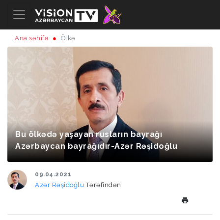
Ana səhifə
Ölkə
Bu ölkədə yaşayan rusların bayrağı
Azərbaycan bayrağıdır-Azər Rəşidoğlu
09.04.2021
Azər Rəşidoğlu
Tərəfindən