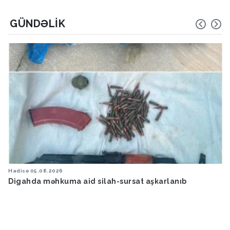
GÜNDƏLIK
Hadisə
05.08.2026
Digahda məhkuma aid silah-sursat aşkarlanıb