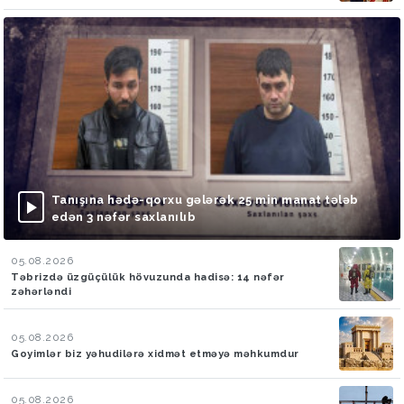
Tanışına hədə-qorxu gələrək 25 min manat tələb
edən 3 nəfər saxlanılıb
05.08.2026
Təbrizdə üzgüçülük hövuzunda hadisə: 14 nəfər
zəhərləndi
05.08.2026
Goyimlər biz yəhudilərə xidmət etməyə məhkumdur
05.08.2026