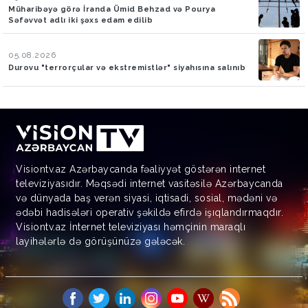
Müharibəyə görə İranda Ümid Behzad və Pourya
Səfəvvət adlı iki şəxs edam edilib
05.08.2026
Durovu "terrorçular və ekstremistlər" siyahısına salınıb
Visiontv.az Azərbaycanda fəaliyyət göstərən internet
televiziyasıdır. Məqsədi internet vasitəsilə Azərbaycanda
və dünyada baş verən siyasi, iqtisadi, sosial, mədəni və
ədəbi hadisələri operativ şəkildə efirdə işıqlandırmaqdır.
Visiontv.az İnternet televiziyası həmçinin maraqlı
layihələrlə də görüşünüzə gələcək.