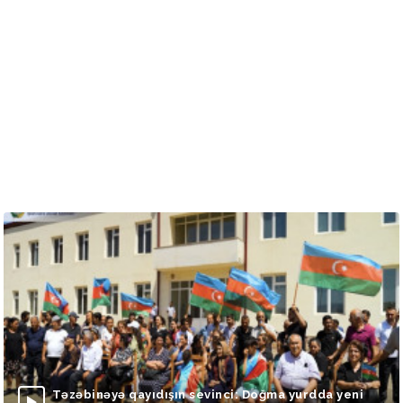
Təzəbinəyə qayıdışın sevinci: Doğma yurdda yeni