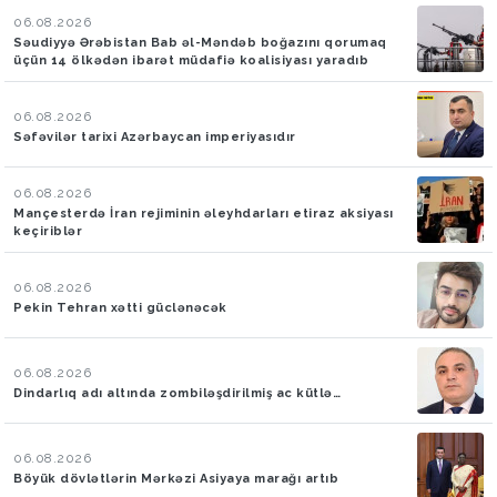
06.08.2026
Səudiyyə Ərəbistan Bab əl-Məndəb boğazını qorumaq
üçün 14 ölkədən ibarət müdafiə koalisiyası yaradıb
06.08.2026
Səfəvilər tarixi Azərbaycan imperiyasıdır
06.08.2026
Mançesterdə İran rejiminin əleyhdarları etiraz aksiyası
keçiriblər
06.08.2026
Pekin Tehran xətti güclənəcək
06.08.2026
Dindarlıq adı altında zombiləşdirilmiş ac kütlə…
06.08.2026
Böyük dövlətlərin Mərkəzi Asiyaya marağı artıb