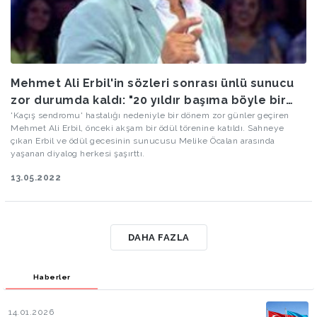
Mehmet Ali Erbil'in sözleri sonrası ünlü sunucu
zor durumda kaldı: "20 yıldır başıma böyle bir
şey gelmedi"
'Kaçış sendromu' hastalığı nedeniyle bir dönem zor günler geçiren
Mehmet Ali Erbil, önceki akşam bir ödül törenine katıldı. Sahneye
çıkan Erbil ve ödül gecesinin sunucusu Melike Öcalan arasında
yaşanan diyalog herkesi şaşırttı.
13.05.2022
DAHA FAZLA
Haberler
14.01.2026