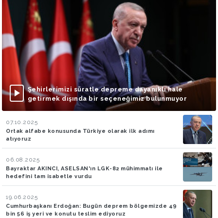
Şehirlerimizi süratle depreme dayanıklı hale
getirmek dışında bir seçeneğimiz bulunmuyor
07.10.2025
Ortak alfabe konusunda Türkiye olarak ilk adımı
atıyoruz
06.08.2025
Bayraktar AKINCI, ASELSAN'ın LGK-82 mühimmatı ile
hedefini tam isabetle vurdu
19.06.2025
Cumhurbaşkanı Erdoğan: Bugün deprem bölgemizde 49
bin 56 iş yeri ve konutu teslim ediyoruz