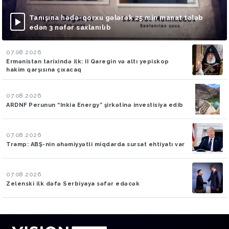
Tanışına hədə-qorxu gələrək 25 min manat tələb
edən 3 nəfər saxlanılıb
07.08.2026
Ermənistan tarixində ilk: II Qaregin və altı yepiskop
hakim qarşısına çıxacaq
07.08.2026
ARDNF Perunun “Inkia Energy” şirkətinə investisiya edib
07.08.2026
Tramp: ABŞ-nin əhəmiyyətli miqdarda sursat ehtiyatı var
07.08.2026
Zelenski ilk dəfə Serbiyaya səfər edəcək