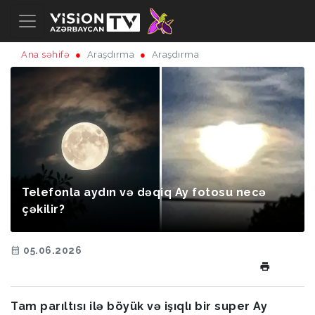
Ana səhifə
Araşdırma
Araşdırma
Telefonla aydın və dəqiq Ay fotosu necə
çəkilir?
05.06.2026
Tam parıltısı ilə böyük və işıqlı bir super Ay