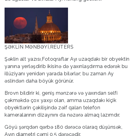
ŞƏKLİN MƏNBƏYİ,REUTERS
Şəklin alt yazısı,Fotoqraflar Ayı uzaqdakı bir obyektin
yanına yerləşdirib ikisinə də yaxınlaşdırma edərək bu
illüziyanı yenidən yarada bilərlər; bu zaman Ay
əslindən daha böyük görünür.
Brovn bildirir ki, geniş mənzərə və yaxından selfi
çəkməkdə çox yaxşı olan, amma uzaqdakı kiçik
obyektlərin çəkilişində zəif qalan telefon
kameralarının dizaynını da nəzərə almaq lazımdır.
Göyü şərqdən qərbə 180 dərəcə olaraq düşünsək,
Ayın diametri cəmi 0,5 dərəcədir.