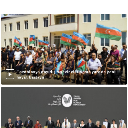
Təzəbinəyə qayıdışın sevinci: Doğma yurdda yeni
həyat başlayır