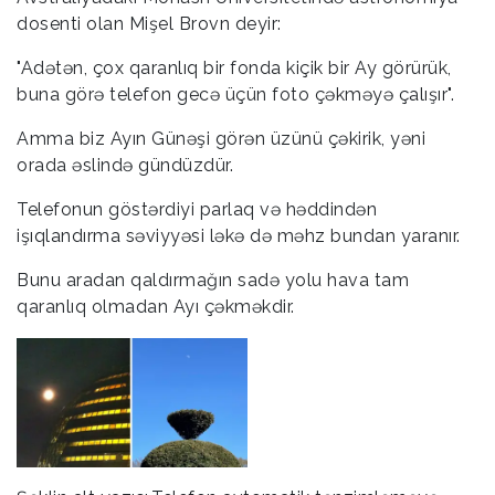
dosenti olan Mişel Brovn deyir:
"Adətən, çox qaranlıq bir fonda kiçik bir Ay görürük,
buna görə telefon gecə üçün foto çəkməyə çalışır".
Amma biz Ayın Günəşi görən üzünü çəkirik, yəni
orada əslində gündüzdür.
Telefonun göstərdiyi parlaq və həddindən
işıqlandırma səviyyəsi ləkə də məhz bundan yaranır.
Bunu aradan qaldırmağın sadə yolu hava tam
qaranlıq olmadan Ayı çəkməkdir.