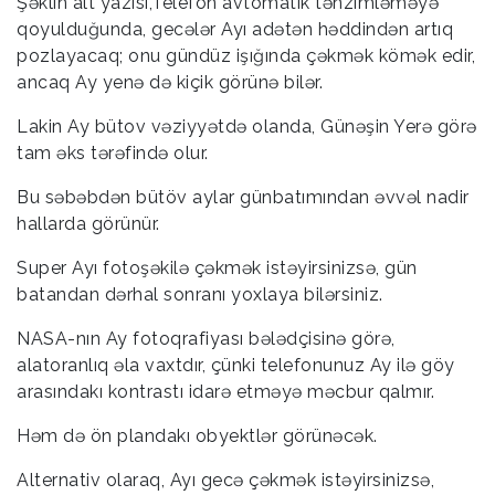
Şəklin alt yazısı,Telefon avtomatik tənzimləməyə
qoyulduğunda, gecələr Ayı adətən həddindən artıq
pozlayacaq; onu gündüz işığında çəkmək kömək edir,
ancaq Ay yenə də kiçik görünə bilər.
Lakin Ay bütov vəziyyətdə olanda, Günəşin Yerə görə
tam əks tərəfində olur.
Bu səbəbdən bütöv aylar günbatımından əvvəl nadir
hallarda görünür.
Super Ayı fotoşəkilə çəkmək istəyirsinizsə, gün
batandan dərhal sonranı yoxlaya bilərsiniz.
NASA-nın Ay fotoqrafiyası bələdçisinə görə,
alatoranlıq əla vaxtdır, çünki telefonunuz Ay ilə göy
arasındakı kontrastı idarə etməyə məcbur qalmır.
Həm də ön plandakı obyektlər görünəcək.
Alternativ olaraq, Ayı gecə çəkmək istəyirsinizsə,