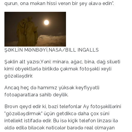
qurun, ona məkan hissi verən bir şey əlavə edin".
ŞƏKLİN MƏNBƏYİ,NASA/BILL INGALLS
Şəklin alt yazısı,Yəni: minarə, ağac, bina, dağ silueti
kimi obyektlərlə birlikdə çəkmək fotoşəkli xeyli
gözəlləşdirir.
Ancaq heç də hamımız yüksək keyfiyyətli
fotoaparatlara sahib deyilik.
Brovn qeyd edir ki, bəzi telefonlar Ay fotoşəkillərini
"gözəlləşdirmək" üçün getdikcə daha çox süni
intellekt istifadə edir. Bu isə kiçik telefon linzası ilə
əldə edilə biləcək nəticələr barədə real olmayan