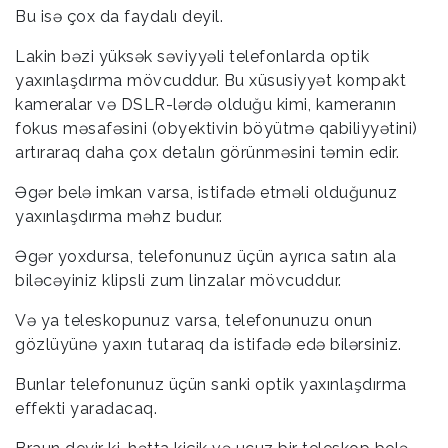
Bu isə çox da faydalı deyil.
Lakin bəzi yüksək səviyyəli telefonlarda optik
yaxınlaşdırma mövcuddur. Bu xüsusiyyət kompakt
kameralar və DSLR-lərdə olduğu kimi, kameranın
fokus məsafəsini (obyektivin böyütmə qabiliyyətini)
artıraraq daha çox detalın görünməsini təmin edir.
Əgər belə imkan varsa, istifadə etməli olduğunuz
yaxınlaşdırma məhz budur.
Əgər yoxdursa, telefonunuz üçün ayrıca satın ala
biləcəyiniz klipsli zum linzalar mövcuddur.
Və ya teleskopunuz varsa, telefonunuzu onun
gözlüyünə yaxın tutaraq da istifadə edə bilərsiniz.
Bunlar telefonunuz üçün sanki optik yaxınlaşdırma
effekti yaradacaq.