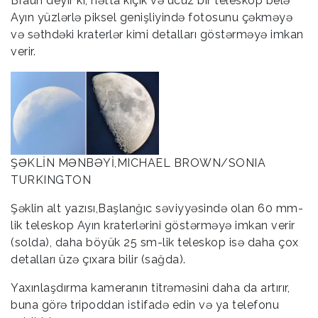
Braun deyir ki, hətta kiçik və ucuz bir teleskop belə
Ayın yüzlərlə piksel genişliyində fotosunu çəkməyə
və səthdəki kraterlər kimi detalları göstərməyə imkan
verir.
ŞƏKLİN MƏNBƏYİ,MICHAEL BROWN/SONIA
TURKINGTON
Şəklin alt yazısı,Başlanğıc səviyyəsində olan 60 mm-
lik teleskop Ayın kraterlərini göstərməyə imkan verir
(solda), daha böyük 25 sm-lik teleskop isə daha çox
detalları üzə çıxara bilir (sağda).
Yaxınlaşdırma kameranın titrəməsini daha da artırır,
buna görə tripoddan istifadə edin və ya telefonu