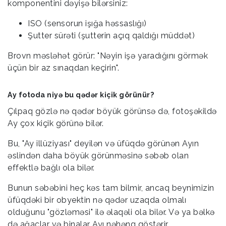
komponentini dəyişə bilərsiniz:
ISO (sensorun işığa həssaslığı)
Şutter sürəti (şutterin açıq qaldığı müddət)
Brovn məsləhət görür: "Nəyin işə yaradığını görmək
üçün bir az sınaqdan keçirin".
Ay fotoda niyə bu qədər kiçik görünür?
Çılpaq gözlə nə qədər böyük görünsə də, fotoşəkildə
Ay çox kiçik görünə bilər.
Bu, "Ay illüziyası" deyilən və üfüqdə görünən Ayın
əslindən daha böyük görünməsinə səbəb olan
effektlə bağlı ola bilər.
Bunun səbəbini heç kəs tam bilmir, ancaq beynimizin
üfüqdəki bir obyektin nə qədər uzaqda olmalı
olduğunu "gözləməsi" ilə əlaqəli ola bilər. Və ya bəlkə
də ağaclar və binalar Ayı nəhəng göstərir.