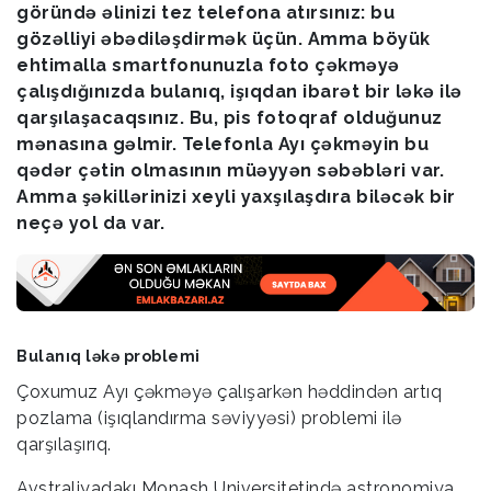
göründə əlinizi tez telefona atırsınız: bu
gözəlliyi əbədiləşdirmək üçün. Amma böyük
ehtimalla smartfonunuzla foto çəkməyə
çalışdığınızda bulanıq, işıqdan ibarət bir ləkə ilə
qarşılaşacaqsınız. Bu, pis fotoqraf olduğunuz
mənasına gəlmir. Telefonla Ayı çəkməyin bu
qədər çətin olmasının müəyyən səbəbləri var.
Amma şəkillərinizi xeyli yaxşılaşdıra biləcək bir
neçə yol da var.
Bulanıq ləkə problemi
Çoxumuz Ayı çəkməyə çalışarkən həddindən artıq
pozlama (işıqlandırma səviyyəsi) problemi ilə
qarşılaşırıq.
Avstraliyadakı Monash Universitetində astronomiya