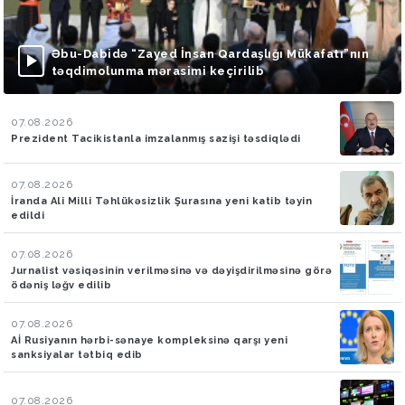
Əbu-Dabidə “Zayed İnsan Qardaşlığı Mükafatı”nın
təqdimolunma mərasimi keçirilib
07.08.2026
Prezident Tacikistanla imzalanmış sazişi təsdiqlədi
07.08.2026
İranda Ali Milli Təhlükəsizlik Şurasına yeni katib təyin
edildi
07.08.2026
Jurnalist vəsiqəsinin verilməsinə və dəyişdirilməsinə görə
ödəniş ləğv edilib
07.08.2026
Aİ Rusiyanın hərbi-sənaye kompleksinə qarşı yeni
sanksiyalar tətbiq edib
07.08.2026