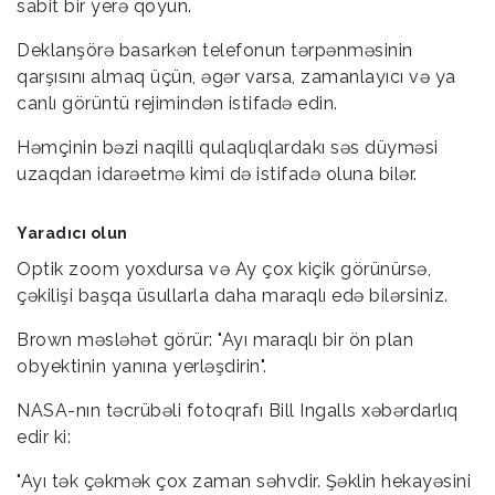
sabit bir yerə qoyun.
De­klanşörə basarkən telefonun tərpənməsinin
qarşısını almaq üçün, əgər varsa, zamanlayıcı və ya
canlı görüntü rejimindən istifadə edin.
Həmçinin bəzi naqilli qulaqlıqlardakı səs düyməsi
uzaqdan idarəetmə kimi də istifadə oluna bilər.
Yaradıcı olun
Optik zoom yoxdursa və Ay çox kiçik görünürsə,
çəkilişi başqa üsullarla daha maraqlı edə bilərsiniz.
Brown məsləhət görür: "Ayı maraqlı bir ön plan
obyektinin yanına yerləşdirin".
NASA-nın təcrübəli fotoqrafı Bill Ingalls xəbərdarlıq
edir ki:
"Ayı tək çəkmək çox zaman səhvdir. Şəklin hekayəsini