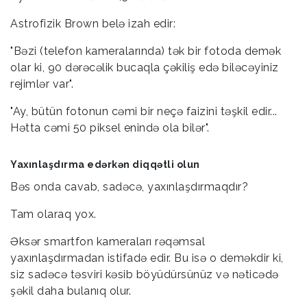
Astrofizik Brown belə izah edir:
"Bəzi (telefon kameralarında) tək bir fotoda demək
olar ki, 90 dərəcəlik bucaqla çəkiliş edə biləcəyiniz
rejimlər var".
"Ay, bütün fotonun cəmi bir neçə faizini təşkil edir...
Hətta cəmi 50 piksel enində ola bilər".
Yaxınlaşdırma edərkən diqqətli olun
Bəs onda cavab, sadəcə, yaxınlaşdırmaqdır?
Tam olaraq yox.
Əksər smartfon kameraları rəqəmsal
yaxınlaşdırmadan istifadə edir. Bu isə o deməkdir ki,
siz sadəcə təsviri kəsib böyüdürsünüz və nəticədə
şəkil daha bulanıq olur.