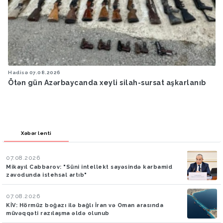
Hadisə
07.08.2026
Ötən ay 13 stomatoloq məsuliyyətə cəlb edilib
Xəbər lenti
07.08.2026
Mikayıl Cabbarov: "Süni intellekt sayəsində karbamid
zavodunda istehsal artıb"
07.08.2026
KİV: Hörmüz boğazı ilə bağlı İran və Oman arasında
müvəqqəti razılaşma əldə olunub