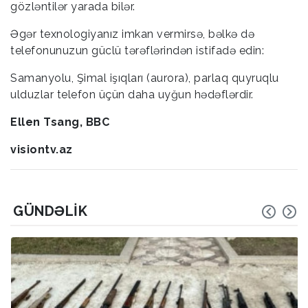
gözləntilər yarada bilər.
Əgər texnologiyanız imkan vermirsə, bəlkə də
telefonunuzun güclü tərəflərindən istifadə edin:
Samanyolu, Şimal işıqları (aurora), parlaq quyruqlu
ulduzlar telefon üçün daha uyğun hədəflərdir.
Ellen Tsang, BBC
visiontv.az
GÜNDƏLIK