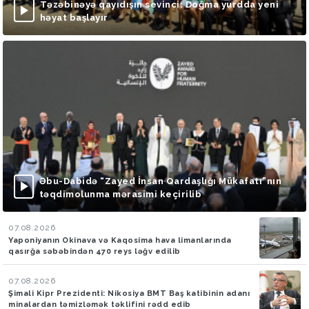
Təzəbinəyə qayıdışın sevinci: Doğma yurdda yeni
həyat başlayır
Əbu-Dabidə “Zayed İnsan Qardaşlığı Mükafatı”nın
təqdimolunma mərasimi keçirilib
07.08.2026
Yaponiyanın Okinava və Kaqosima hava limanlarında
qasırğa səbəbindən 470 reys ləğv edilib
07.08.2026
Şimali Kipr Prezidenti: Nikosiya BMT Baş katibinin adanı
minalardan təmizləmək təklifini rədd edib