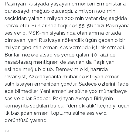
Paşinyan Rusiyada yaşayan erməniləri Ermənistana
buraxsaydı məğlub olacaqdı. 2 milyon 500 min
seçicidən yalnız 1 milyon 200 min vətəndaş seçkidə
iştirak etdi. Bunlarında təqribən 55-56 faizi Paşinyana
səs verib. MSK-nın siyahısında olan amma ortada
olmayan, yəni Rusiyaya nökərcilik üçün gedən o bir
milyon 300 min erməni səs vermədə iştirak etmədi.
Bunları nəzərə alsaq və yerdə qalan 40 faizi də
hesablasaq məntiqnən də saynan da Paşinyan
əslində məğlub olub. Deməyim o ki, hazırda
revanşist, Azərbaycanla müharibə istəyən erməni
sülh istəyən ermənidən çoxdur. Sadəcə özlərini ifadə
edə bilmədilər. Yəni ermənilər sülhə yox müharibəyə
səs verdilər. Sadəcə Paşinyan Avropa Birliyinin
köməyi ilə seçkiləri bu cür "demokratik" keçirdiyi üçün
ilk baxışdan erməni toplumu sülhə səs verdi
görüntüsü yarandı.
***