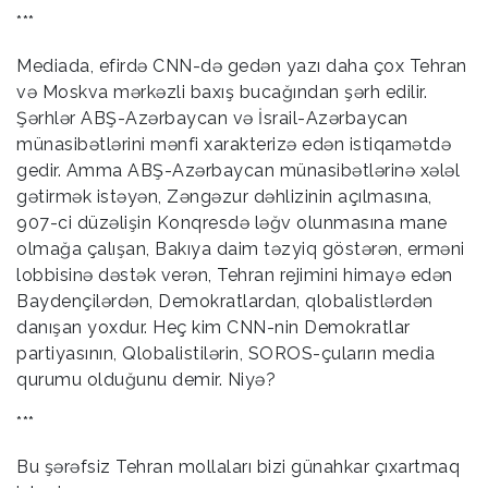
***
Mediada, efirdə CNN-də gedən yazı daha çox Tehran
və Moskva mərkəzli baxış bucağından şərh edilir.
Şərhlər ABŞ-Azərbaycan və İsrail-Azərbaycan
münasibətlərini mənfi xarakterizə edən istiqamətdə
gedir. Amma ABŞ-Azərbaycan münasibətlərinə xələl
gətirmək istəyən, Zəngəzur dəhlizinin açılmasına,
907-ci düzəlişin Konqresdə ləğv olunmasına mane
olmağa çalışan, Bakıya daim təzyiq göstərən, erməni
lobbisinə dəstək verən, Tehran rejimini himayə edən
Baydençilərdən, Demokratlardan, qlobalistlərdən
danışan yoxdur. Heç kim CNN-nin Demokratlar
partiyasının, Qlobalistilərin, SOROS-çuların media
qurumu olduğunu demir. Niyə?
***
Bu şərəfsiz Tehran mollaları bizi günahkar çıxartmaq