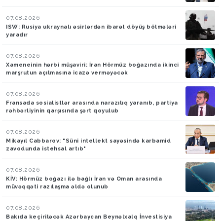
07.08.2026
ISW: Rusiya ukraynalı əsirlərdən ibarət döyüş bölmələri
yaradır
07.08.2026
Xameneinin hərbi müşaviri: İran Hörmüz boğazında ikinci
marşrutun açılmasına icazə verməyəcək
07.08.2026
Fransada sosialistlər arasında narazılıq yaranıb, partiya
rəhbərliyinin qarşısında şərt qoyulub
07.08.2026
Mikayıl Cabbarov: "Süni intellekt sayəsində karbamid
zavodunda istehsal artıb"
07.08.2026
KİV: Hörmüz boğazı ilə bağlı İran və Oman arasında
müvəqqəti razılaşma əldə olunub
07.08.2026
Bakıda keçiriləcək Azərbaycan Beynəlxalq İnvestisiya