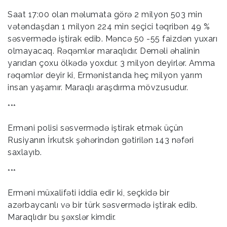
Saat 17:00 olan məlumata görə 2 milyon 503 min
vətəndaşdan 1 milyon 224 min seçici təqribən 49 %
səsvermədə iştirak edib. Məncə 50 -55 faizdən yuxarı
olmayacaq. Rəqəmlər maraqlıdır. Deməli əhalinin
yarıdan çoxu ölkədə yoxdur. 3 milyon deyirlər. Amma
rəqəmlər deyir ki, Ermənistanda heç milyon yarım
insan yaşamır. Maraqlı araşdırma mövzusudur.
***
Erməni polisi səsvermədə iştirak etmək üçün
Rusiyanın İrkutsk şəhərindən gətirilən 143 nəfəri
saxlayıb.
***
Erməni müxalifəti iddia edir ki, seçkidə bir
azərbaycanlı və bir türk səsvermədə iştirak edib.
Maraqlıdır bu şəxslər kimdir.