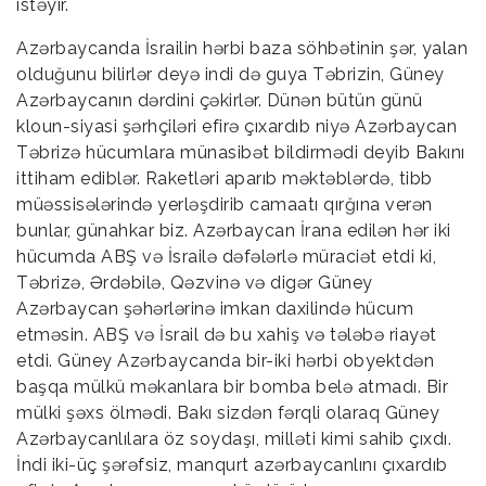
istəyir.
Azərbaycanda İsrailin hərbi baza söhbətinin şər, yalan
olduğunu bilirlər deyə indi də guya Təbrizin, Güney
Azərbaycanın dərdini çəkirlər. Dünən bütün günü
kloun-siyasi şərhçiləri efirə çıxardıb niyə Azərbaycan
Təbrizə hücumlara münasibət bildirmədi deyib Bakını
ittiham ediblər. Raketləri aparıb məktəblərdə, tibb
müəssisələrində yerləşdirib camaatı qırğına verən
bunlar, günahkar biz. Azərbaycan İrana edilən hər iki
hücumda ABŞ və İsrailə dəfələrlə müraciət etdi ki,
Təbrizə, Ərdəbilə, Qəzvinə və digər Güney
Azərbaycan şəhərlərinə imkan daxilində hücum
etməsin. ABŞ və İsrail də bu xahiş və tələbə riayət
etdi. Güney Azərbaycanda bir-iki hərbi obyektdən
başqa mülkü məkanlara bir bomba belə atmadı. Bir
mülki şəxs ölmədi. Bakı sizdən fərqli olaraq Güney
Azərbaycanlılara öz soydaşı, milləti kimi sahib çıxdı.
İndi iki-üç şərəfsiz, manqurt azərbaycanlını çıxardıb