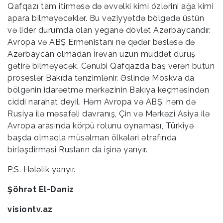
Qafqazı tam itirməsə də əvvəlki kimi özlərini ağa kimi
apara bilməyəcəklər. Bu vəziyyətdə bölgədə üstün
və lider durumda olan yeganə dövlət Azərbaycandır.
Avropa və ABŞ Ermənistanı nə qədər bəsləsə də
Azərbaycan olmadan İrəvan uzun müddət duruş
gətirə bilməyəcək. Cənubi Qafqazda baş verən bütün
proseslər Bakıda tənzimlənir. Əslində Moskva da
bölgənin idarəetmə mərkəzinin Bakıya keçməsindən
ciddi narahat deyil. Həm Avropa və ABŞ, həm də
Rusiya ilə məsafəli davranış, Çin və Mərkəzi Asiya ilə
Avropa arasında körpü rolunu oynaması, Türkiyə
başda olmaqla müsəlman ölkələri ətrafında
birləşdirməsi Rusların da işinə yarıyır.
P.S. Hələlik yarıyır.
Şöhrət El-Dəniz
visiontv.az