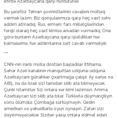
efirdə Azərbaycana qarşı hürdürürlər.
Bu şərəfsiz Tehran şovinistlərinin cavabını mütləq
vermək lazım. Biz qonşularımıza qarşı heç vaxt səhv
addım atmadıq. Rus, erməni, fars millətçilərindən
fərqli olaraq heç vaxt kimisə arxadan vurmadıq. Ona
görə bunların Azərbaycana qarşı işlətdikləri hər
kəlmələrinə, hər addımlarına sərt cavab verməliyik.
***
CNN-nin iranlı molla dostları başladılar ittihama.
Səhər Azəri kanalının manqurtları udquna-udquna
Azərbaycanı günahkar çıxartmağa çalışır. Ay xərlər, nə
ABŞ, nə də İsrail sizi tarixdən silib ata bilməyəcək.
Çunki istəmirlər. Siz onlara xər kimi lazımsın. Amma
Azərbaycan sizi silib ata bilər. Türklərlə düşmənçiliyin
sonu ölümdür. Çombağa sürtüşməyin. Gedin
amerikan və yəhudilərlə oyun oynayın. Zatən sizi
dəyisməyəcəklər. Sizdən yaxşı onlara xidmət edən