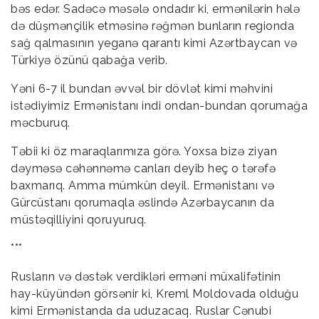
bəs edər. Sadəcə məsələ ondadır ki, ermənilərin hələ
də düşmənçilik etməsinə rəğmən bunların regionda
sağ qalmasının yeganə qarantı kimi Azərtbaycan və
Türkiyə özünü qabağa verib.
Yəni 6-7 il bundan əvvəl bir dövlət kimi məhvini
istədiyimiz Ermənistanı indi ondan-bundan qorumağa
məcburuq.
Təbii ki öz maraqlarımıza görə. Yoxsa bizə ziyan
dəyməsə cəhənnəmə canları deyib heç o tərəfə
baxmarıq. Amma mümkün deyil. Ermənistanı və
Gürcüstanı qorumaqla əslində Azərbaycanın da
müstəqilliyini qoruyuruq.
***
Rusların və dəstək verdikləri erməni müxalifətinin
hay-küyündən görsənir ki, Kreml Moldovada olduğu
kimi Ermənistanda da uduzacaq. Ruslar Cənubi