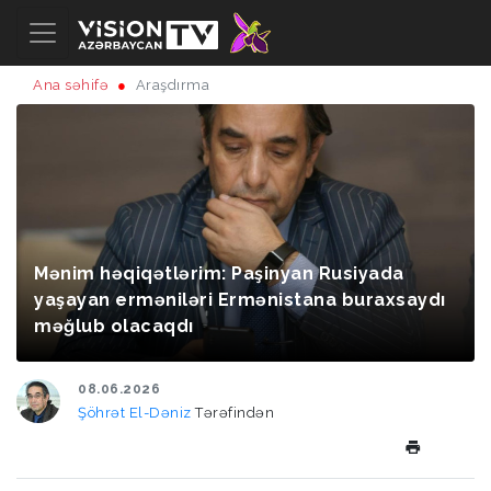
Ana səhifə
Araşdırma
Mənim həqiqətlərim: Paşinyan Rusiyada
yaşayan erməniləri Ermənistana buraxsaydı
məğlub olacaqdı
08.06.2026
Şöhrət El-Dəniz
Tərəfindən