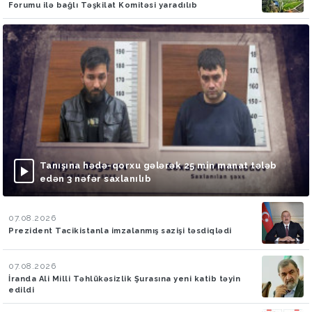
Forumu ilə bağlı Təşkilat Komitəsi yaradılıb
Tanışına hədə-qorxu gələrək 25 min manat tələb
edən 3 nəfər saxlanılıb
07.08.2026
Prezident Tacikistanla imzalanmış sazişi təsdiqlədi
07.08.2026
İranda Ali Milli Təhlükəsizlik Şurasına yeni katib təyin
edildi