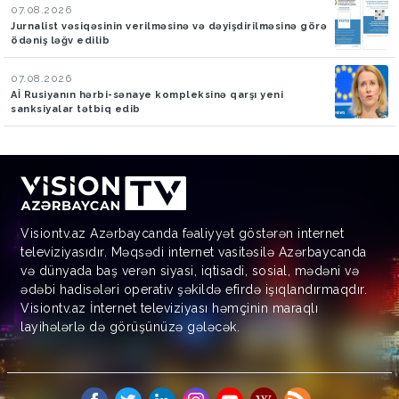
07.08.2026
Jurnalist vəsiqəsinin verilməsinə və dəyişdirilməsinə görə
ödəniş ləğv edilib
07.08.2026
Aİ Rusiyanın hərbi-sənaye kompleksinə qarşı yeni
sanksiyalar tətbiq edib
Visiontv.az Azərbaycanda fəaliyyət göstərən internet
televiziyasıdır. Məqsədi internet vasitəsilə Azərbaycanda
və dünyada baş verən siyasi, iqtisadi, sosial, mədəni və
ədəbi hadisələri operativ şəkildə efirdə işıqlandırmaqdır.
Visiontv.az İnternet televiziyası həmçinin maraqlı
layihələrlə də görüşünüzə gələcək.