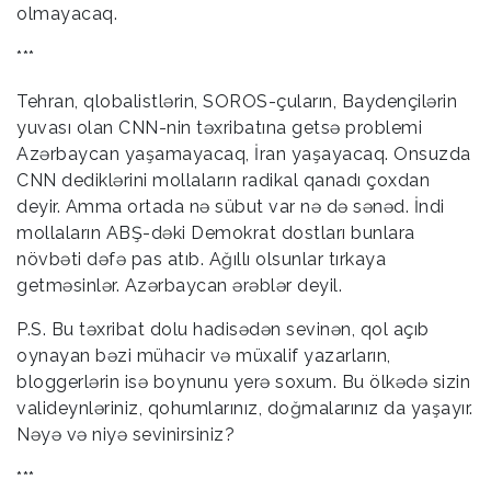
olmayacaq.
***
Tehran, qlobalistlərin, SOROS-çuların, Baydençilərin
yuvası olan CNN-nin təxribatına getsə problemi
Azərbaycan yaşamayacaq, İran yaşayacaq. Onsuzda
CNN dediklərini mollaların radikal qanadı çoxdan
deyir. Amma ortada nə sübut var nə də sənəd. İndi
mollaların ABŞ-dəki Demokrat dostları bunlara
növbəti dəfə pas atıb. Ağıllı olsunlar tırkaya
getməsinlər. Azərbaycan ərəblər deyil.
P.S. Bu təxribat dolu hadisədən sevinən, qol açıb
oynayan bəzi mühacir və müxalif yazarların,
bloggerlərin isə boynunu yerə soxum. Bu ölkədə sizin
valideynləriniz, qohumlarınız, doğmalarınız da yaşayır.
Nəyə və niyə sevinirsiniz?
***