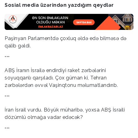
Sosial media üzərindən yazdığım qeydlər
Paşinyan Parlamentdə çoxluq əldə edə bilməsə də
qalib gəldi.
***
ABŞ İranın İsrailə endirdiyi raket zərbələrini
soyuqqanlı qarşıladı. Çox güman ki, Tehran
zərbələrdən əvvəl Vaşinqtonu məlumatlandırıb.
***
İran İsrail vurdu. Böyük müharibə, yoxsa ABŞ İsraili
dözümlü olmağa vadar edəcək?
***