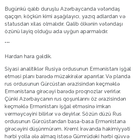
Bugünkü qalıb duruşlu Azərbaycanda vətəndaş
qaçqın, köçkün kimi aşağılayıcı, yazıq adlardan və
statusdan xilas olmalıdır. Qalib ölkənin vətəndaşı
özünü layiq olduğu ada uyğun aparmalıdır.
***
Hardan hara gəldik.
Siyasi analitiklər Rusiya ordusunun Ermənistanı işğal
etməsi planı barədə müzakirələr aparırlar. Və planda
rus ordusunun Gürcüstan ərazisindən keçməklə
Ermənistana girəcəyi barədə proqnozlar verirlər.
Çünki Azərbaycanın rus qoşunlarını öz ərazisindən
keçməklə Ermənistanı işğal etməsinə imkan
verməycəyini bilirlər və deyirlər. Sözün düzü Rus
ordusunun Gürcüstandan basa-basa Ermənistana
girəcəyini düşünmürəm. Kreml İrəvanda hakimiyyəti
hərbi yolla ələ almaq istəsə Gümrüdəki hərbi qüvvə