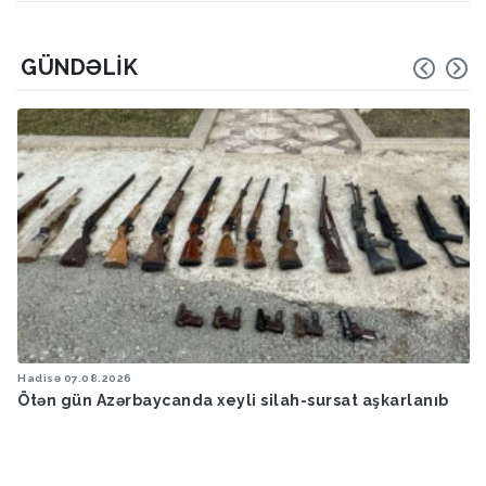
GÜNDƏLIK
Hadisə
07.08.2026
Ötən ay 13 stomatoloq məsuliyyətə cəlb edilib