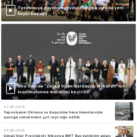
Təzəbinəyə qayıdışın sevinci: Doğma yurdda yeni
həyat başlayır
Əbu-Dabidə “Zayed İnsan Qardaşlığı Mükafatı”nın
təqdimolunma mərasimi keçirilib
07.08.2026
Yaponiyanın Okinava və Kaqosima hava limanlarında
qasırğa səbəbindən 470 reys ləğv edilib
07.08.2026
Şimali Kipr Prezidenti: Nikosiya BMT Baş katibinin adanı