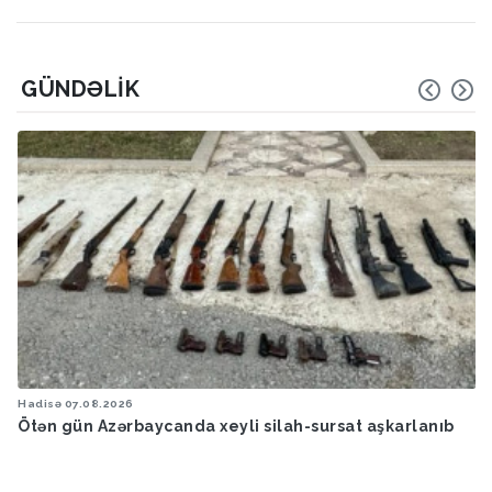
GÜNDƏLIK
Hadisə
07.08.2026
Ötən gün Azərbaycanda xeyli silah-sursat aşkarlanıb