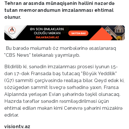
Tehran arasında münaqişənin həllini nəzərdə
tutan memorandumun imzalanması ehtimal
olunur.
Bu barədə məlumatı öz mənbələrinə əsaslanaraq
"CBS News" telekanalı yayımlayıb.
Bildirilib ki, sənədin imzalanması prosesi iyunun 15-
dən 17-dək Fransada baş tutacaq "Böyük Yeddilik"
(G7) sammiti çərçivəsində reallaşa bilər. Qeyd edək ki,
sözügedən sammit İsveçrə sərhədinə yaxın, Fransa
Alplarında yerləşən Evian şəhərində təşkil olunacaq.
Hazırda tərəflər sənədin rəsmiləşdirilməsi üçün
ehtimal edilən məkan kimi Cenevrə şəhərini müzakirə
edirlər.
visiontv.az