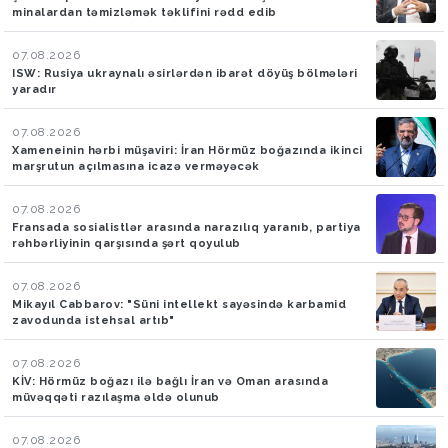
minalardan təmizləmək təklifini rədd edib
07.08.2026
ISW: Rusiya ukraynalı əsirlərdən ibarət döyüş bölmələri
yaradır
07.08.2026
Xameneinin hərbi müşaviri: İran Hörmüz boğazında ikinci
marşrutun açılmasına icazə verməyəcək
07.08.2026
Fransada sosialistlər arasında narazılıq yaranıb, partiya
rəhbərliyinin qarşısında şərt qoyulub
07.08.2026
Mikayıl Cabbarov: "Süni intellekt sayəsində karbamid
zavodunda istehsal artıb"
07.08.2026
KİV: Hörmüz boğazı ilə bağlı İran və Oman arasında
müvəqqəti razılaşma əldə olunub
07.08.2026