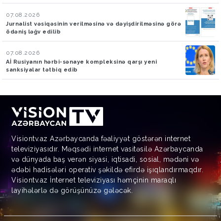
07.08.2026
Jurnalist vəsiqəsinin verilməsinə və dəyişdirilməsinə görə
ödəniş ləğv edilib
07.08.2026
Aİ Rusiyanın hərbi-sənaye kompleksinə qarşı yeni
sanksiyalar tətbiq edib
Visiontv.az Azərbaycanda fəaliyyət göstərən internet
televiziyasıdır. Məqsədi internet vasitəsilə Azərbaycanda
və dünyada baş verən siyasi, iqtisadi, sosial, mədəni və
ədəbi hadisələri operativ şəkildə efirdə işıqlandırmaqdır.
Visiontv.az İnternet televiziyası həmçinin maraqlı
layihələrlə də görüşünüzə gələcək.