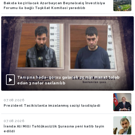
Bakıda keçiriləcək Azərbaycan Beynəlxalq İnvestisiya
Forumu ilə bağlı Təşkilat Komitəsi yaradılıb
Tanışına hədə-qorxu gələrək 25 min manat tələb
edən 3 nəfər saxlanılıb
07.08.2026
Prezident Tacikistanla imzalanmış sazişi təsdiqlədi
07.08.2026
İranda Ali Milli Təhlükəsizlik Şurasına yeni katib təyin
edildi