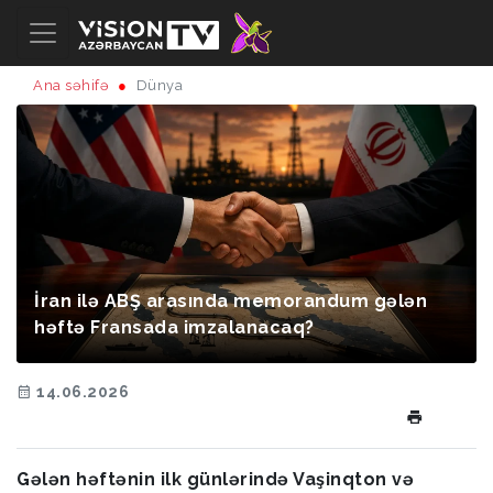
Ana səhifə
Dünya
İran ilə ABŞ arasında memorandum gələn
həftə Fransada imzalanacaq?
14.06.2026
Gələn həftənin ilk günlərində Vaşinqton və