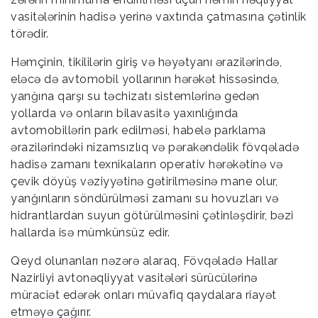
vasitələrinin hadisə yerinə vaxtında çatmasına çətinlik
törədir.
Həmçinin, tikililərin giriş və həyətyanı ərazilərində,
eləcə də avtomobil yollarının hərəkət hissəsində,
yanğına qarşı su təchizatı sistemlərinə gedən
yollarda və onların bilavasitə yaxınlığında
avtomobillərin park edilməsi, habelə parklama
ərazilərindəki nizamsızlıq və pərakəndəlik fövqəladə
hadisə zamanı texnikaların operativ hərəkətinə və
çevik döyüş vəziyyətinə gətirilməsinə mane olur,
yanğınların söndürülməsi zamanı su hovuzları və
hidrantlardan suyun götürülməsini çətinləşdirir, bəzi
hallarda isə mümkünsüz edir.
Qeyd olunanları nəzərə alaraq, Fövqəladə Hallar
Nazirliyi avtonəqliyyat vasitələri sürücülərinə
müraciət edərək onları müvafiq qaydalara riayət
etməyə çağırır.