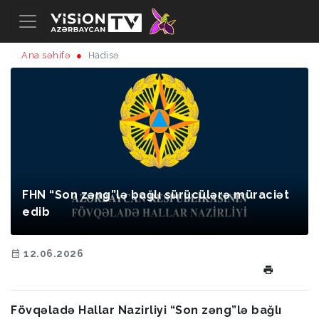
Ana səhifə
Hadisə
FHN “Son zəng”lə bağlı sürücülərə müraciət
edib
12.06.2026
Fövqəladə Hallar Nazirliyi “Son zəng”lə bağlı