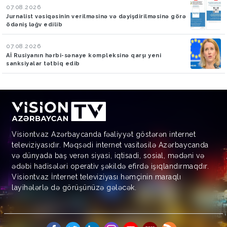
07.08.2026
Jurnalist vəsiqəsinin verilməsinə və dəyişdirilməsinə görə
ödəniş ləğv edilib
07.08.2026
Aİ Rusiyanın hərbi-sənaye kompleksinə qarşı yeni
sanksiyalar tətbiq edib
Visiontv.az Azərbaycanda fəaliyyət göstərən internet
televiziyasıdır. Məqsədi internet vasitəsilə Azərbaycanda
və dünyada baş verən siyasi, iqtisadi, sosial, mədəni və
ədəbi hadisələri operativ şəkildə efirdə işıqlandırmaqdır.
Visiontv.az İnternet televiziyası həmçinin maraqlı
layihələrlə də görüşünüzə gələcək.