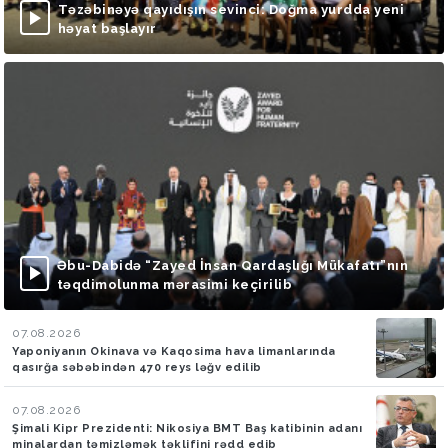
Təzəbinəyə qayıdışın sevinci: Doğma yurdda yeni
həyat başlayır
Əbu-Dabidə “Zayed İnsan Qardaşlığı Mükafatı”nın
təqdimolunma mərasimi keçirilib
07.08.2026
Yaponiyanın Okinava və Kaqosima hava limanlarında
qasırğa səbəbindən 470 reys ləğv edilib
07.08.2026
Şimali Kipr Prezidenti: Nikosiya BMT Baş katibinin adanı
minalardan təmizləmək təklifini rədd edib