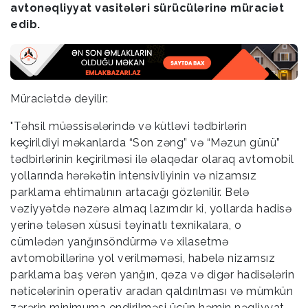
avtonəqliyyat vasitələri sürücülərinə müraciət
edib.
Müraciətdə deyilir:
"Təhsil müəssisələrində və kütləvi tədbirlərin
keçirildiyi məkanlarda “Son zəng” və “Məzun günü”
tədbirlərinin keçirilməsi ilə əlaqədar olaraq avtomobil
yollarında hərəkətin intensivliyinin və nizamsız
parklama ehtimalının artacağı gözlənilir. Belə
vəziyyətdə nəzərə almaq lazımdır ki, yollarda hadisə
yerinə tələsən xüsusi təyinatlı texnikalara, o
cümlədən yanğınsöndürmə və xilasetmə
avtomobillərinə yol verilməməsi, habelə nizamsız
parklama baş verən yanğın, qəza və digər hadisələrin
nəticələrinin operativ aradan qaldırılması və mümkün
zərərin minimuma endirilməsi üçün həmin nəqliyyat