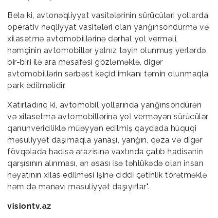
Belə ki, avtonəqliyyat vasitələrinin sürücüləri yollarda
operativ nəqliyyat vasitələri olan yanğınsöndürmə və
xilasetmə avtomobillərinə dərhal yol verməli,
həmçinin avtomobillər yalnız təyin olunmuş yerlərdə,
bir-biri ilə ara məsafəsi gözləməklə, digər
avtomobillərin sərbəst keçid imkanı təmin olunmaqla
park edilməlidir.
Xatırladırıq ki, avtomobil yollarında yanğınsöndürən
və xilasetmə avtomobillərinə yol verməyən sürücülər
qanunvericiliklə müəyyən edilmiş qaydada hüquqi
məsuliyyət daşımaqla yanaşı, yanğın, qəza və digər
fövqəladə hadisə ərazisinə vaxtında çatıb hadisənin
qarşısının alınması, ən əsası isə təhlükədə olan insan
həyatının xilas edilməsi işinə ciddi çətinlik törətməklə
həm də mənəvi məsuliyyət daşıyırlar".
visiontv.az