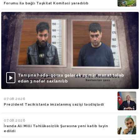
Forumu ilə bağlı Təşkilat Komitəsi yaradılıb
Tanışına hədə-qorxu gələrək 25 min manat tələb
edən 3 nəfər saxlanılıb
07.08.2026
Prezident Tacikistanla imzalanmış sazişi təsdiqlədi
07.08.2026
İranda Ali Milli Təhlükəsizlik Şurasına yeni katib təyin
edildi