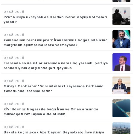
07.08.2026
ISW: Rusiya ukraynalı əsirlərdən ibarət döyüş bölmələri
yaradır
07.08.2026
Xameneinin hərbi müşaviri: İran Hörmüz boğazında ikinci
marşrutun açılmasına icazə verməyəcək
07.08.2026
Fransada sosialistlər arasında narazılıq yaranıb, partiya
rəhbərliyinin qarşısında şərt qoyulub
07.08.2026
Mikayıl Cabbarov: "Süni intellekt sayəsində karbamid
zavodunda istehsal artıb"
07.08.2026
KİV: Hörmüz boğazı ilə bağlı İran və Oman arasında
müvəqqəti razılaşma əldə olunub
07.08.2026
Bakıda keçiriləcək Azərbaycan Beynəlxalq İnvestisiya