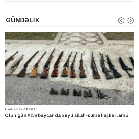
GÜNDƏLIK
Hadisə
07.08.2026
Ötən gün Azərbaycanda xeyli silah-sursat aşkarlanıb