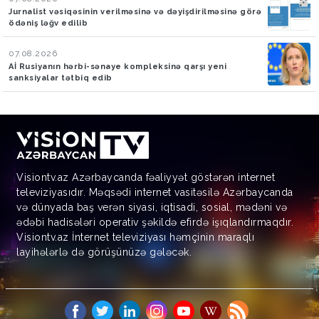
Jurnalist vəsiqəsinin verilməsinə və dəyişdirilməsinə görə
ödəniş ləğv edilib
07.08.2026
Aİ Rusiyanın hərbi-sənaye kompleksinə qarşı yeni
sanksiyalar tətbiq edib
Visiontv.az Azərbaycanda fəaliyyət göstərən internet
televiziyasıdır. Məqsədi internet vasitəsilə Azərbaycanda
və dünyada baş verən siyasi, iqtisadi, sosial, mədəni və
ədəbi hadisələri operativ şəkildə efirdə işıqlandırmaqdır.
Visiontv.az İnternet televiziyası həmçinin maraqlı
layihələrlə də görüşünüzə gələcək.