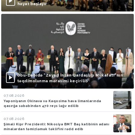
həyat başlayır
Əbu-Dabidə “Zayed İnsan Qardaşlığı Mükafatı”nın
təqdimolunma mərasimi keçirilib
07.08.2026
Yaponiyanın Okinava və Kaqosima hava limanlarında
qasırğa səbəbindən 470 reys ləğv edilib
07.08.2026
Şimali Kipr Prezidenti: Nikosiya BMT Baş katibinin adanı
minalardan təmizləmək təklifini rədd edib