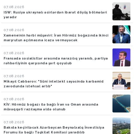
07.08.2026
ISW: Rusiya ukraynalı əsirlərdən ibarət döyüş bölmələri
yaradır
07.08.2026
Xameneinin hərbi müşaviri: İran Hörmüz boğazında ikinci
marşrutun açılmasına icazə verməyəcək
07.08.2026
Fransada sosialistlər arasında narazılıq yaranıb, partiya
rəhbərliyinin qarşısında şərt qoyulub
07.08.2026
Mikayıl Cabbarov: "Süni intellekt sayəsində karbamid
zavodunda istehsal artıb"
07.08.2026
KİV: Hörmüz boğazı ilə bağlı İran və Oman arasında
müvəqqəti razılaşma əldə olunub
07.08.2026
Bakıda keçiriləcək Azərbaycan Beynəlxalq İnvestisiya
Forumu ilə bağlı Təşkilat Komitəsi yaradılıb