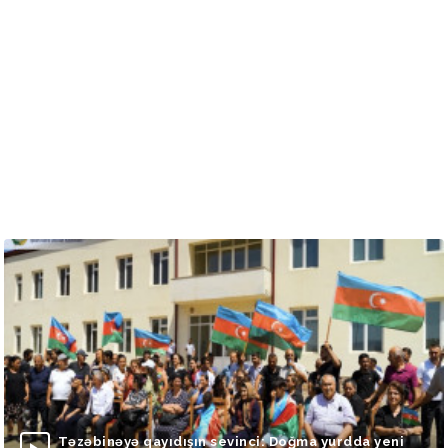
Təzəbinəyə qayıdışın sevinci: Doğma yurdda yeni