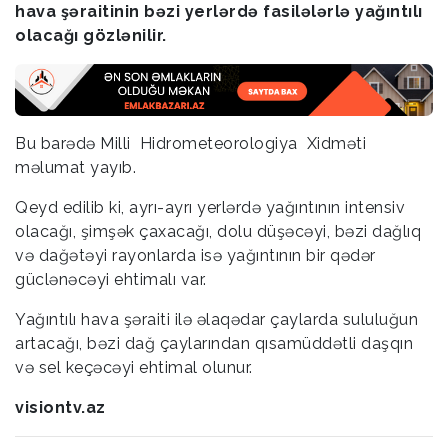
hava şəraitinin bəzi yerlərdə fasilələrlə yağıntılı
olacağı gözlənilir.
Bu barədə Milli Hidrometeorologiya Xidməti
məlumat yayıb.
Qeyd edilib ki, ayrı-ayrı yerlərdə yağıntının intensiv
olacağı, şimşək çaxacağı, dolu düşəcəyi, bəzi dağlıq
və dağətəyi rayonlarda isə yağıntının bir qədər
güclənəcəyi ehtimalı var.
Yağıntılı hava şəraiti ilə əlaqədar çaylarda sululuğun
artacağı, bəzi dağ çaylarından qısamüddətli daşqın
və sel keçəcəyi ehtimal olunur.
visiontv.az