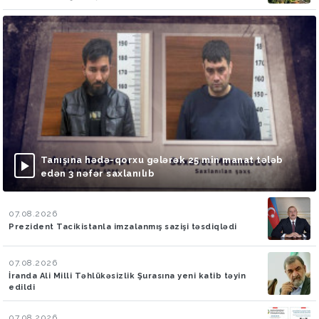
Tanışına hədə-qorxu gələrək 25 min manat tələb
edən 3 nəfər saxlanılıb
07.08.2026
Prezident Tacikistanla imzalanmış sazişi təsdiqlədi
07.08.2026
İranda Ali Milli Təhlükəsizlik Şurasına yeni katib təyin
edildi
07.08.2026