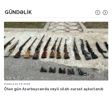
GÜNDƏLIK
Hadisə
07.08.2026
Ötən gün Azərbaycanda xeyli silah-sursat aşkarlanıb