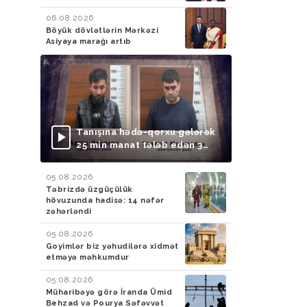
06.08.2026
Böyük dövlətlərin Mərkəzi
Asiyaya marağı artıb
Tanışına hədə-qorxu gələrək
25 min manat tələb edən 3
nəfər saxlanılıb
05.08.2026
Təbrizdə üzgüçülük
hövuzunda hadisə: 14 nəfər
zəhərləndi
05.08.2026
Goyimlər biz yəhudilərə xidmət
etməyə məhkumdur
05.08.2026
Müharibəyə görə İranda Ümid
Behzad və Pourya Səfəvvət