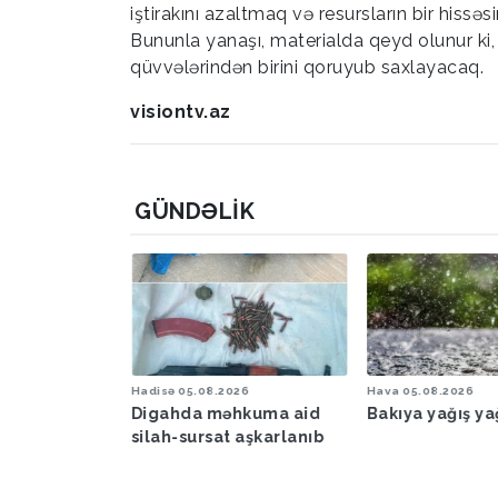
iştirakını azaltmaq və resursların bir hissə
Bununla yanaşı, materialda qeyd olunur ki
qüvvələrindən birini qoruyub saxlayacaq.
visiontv.az
GÜNDƏLIK
6
Hadisə
05.08.2026
Hava
05.08.2026
şəraiti ilə
Digahda məhkuma aid
Bakıya yağış y
əbərdarlıq
silah-sursat aşkarlanıb