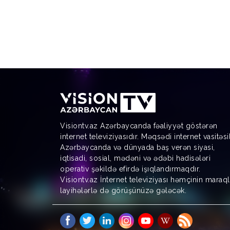
Visiontv.az Azərbaycanda fəaliyyət göstərən
internet televiziyasıdır. Məqsədi internet vasitəsi
Azərbaycanda və dünyada baş verən siyasi,
iqtisadi, sosial, mədəni və ədəbi hadisələri
operativ şəkildə efirdə işıqlandırmaqdır.
Visiontv.az İnternet televiziyası həmçinin maraql
layihələrlə də görüşünüzə gələcək.