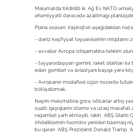
Məlumatda bildirilib ki, Ağ Ev NATO əməliyy
əhəmiyyətli dərəcədə azaltmağı planlaşdırı
Plana əsasən, Vaşinqton aşağıdakıları nəzə
- dəniz kəşfiyyat təyyarələrinin miqdarını
- əvvəllər Avropa istiqamətinə təhkim ol
- təyyarədaşıyan gəmini, raket silahları ilə
edən gəmiləri və aviasiyanı başqa yerə kö
- Avropanın müdafiəsi üçün nəzərdə tutulm
bölüşdürmək.
Nəşrin məlumatına görə, ixtisarlar artıq ya
sualtı qayıqlarını izləmə və uzaq məsafəli
rəqəmləri şərh etməyib, lakin ABŞ Silahl
öhdəliklərinin həcminə yenidən baxmaq niy
bu qərarı ABŞ Prezidenti Donald Tr