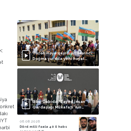
k;
Təzəbinəyə qayıdışın sevinci:
Doğma yurdda yeni həyat
ət
başlayır
siya
Əbu-Dabidə “Zayed İnsan
konkret
Qardaşlığı Mükafatı”nın
təqdimolunma mərasimi
dakı
keçirilib
 NYT
06.08.2026
Dörd milli fəala 40 il həbs
ərbi