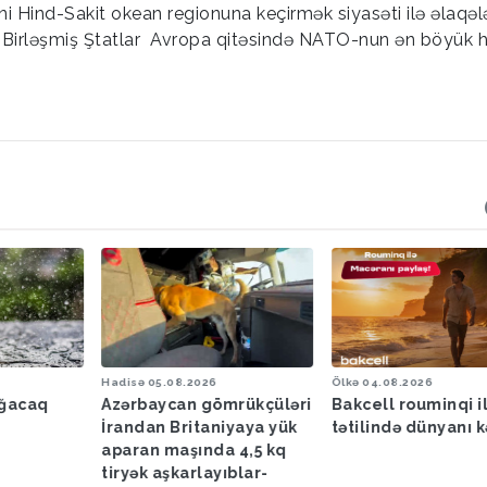
sini Hind-Sakit okean regionuna keçirmək siyasəti ilə əlaqələ
, Birləşmiş Ştatlar Avropa qitəsində NATO-nun ən böyük h
Hadisə
05.08.2026
Ölkə
04.08.2026
ağacaq
Azərbaycan gömrükçüləri
Bakcell rouminqi i
İrandan Britaniyaya yük
tətilində dünyanı k
aparan maşında 4,5 kq
tiryək aşkarlayıblar-