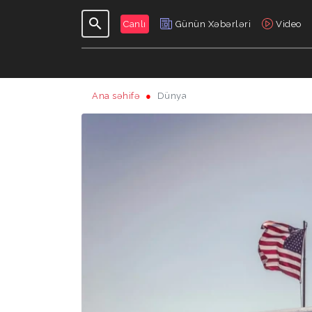
Canlı
Günün Xəbərləri
Video
Ana səhifə
Dünya
GÜNDƏLIK
VERILIŞLƏR