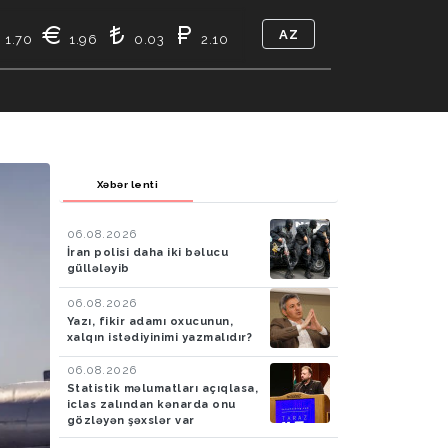
AZ
1.70
1.96
0.03
2.10
TIKASI
BIZ KIMIK
ƏLAQƏ
Xəbər lenti
06.08.2026
İran polisi daha iki bəlucu
güllələyib
06.08.2026
Yazı, fikir adamı oxucunun,
xalqın istədiyinimi yazmalıdır?
06.08.2026
Statistik məlumatları açıqlasa,
iclas zalından kənarda onu
gözləyən şəxslər var