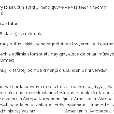
atları üçün ayırdığı hərbi qüvvə və vasitələrin həcmini
r.
rdə tutur:
 26-dan 15-ə endirmək;
unmuş bütün səkkiz yanacaqdolduran təyyarəni geri çəkmə
 təchiz edilmiş atom sualtı qayığını, eləcə də onları müşayi
çürmək;
uş iki strateji bombardmançı qrupundan birini yenidən
xın vaxtlarda qüvvəyə minə bilər və alyansın kəşfiyyat, Ru
 zərbələr endirmə imkanlarına təsir göstərəcək. Pentaqon 
ı Qüvvələrinin Avropa Komandanlığının Amerikanın Avropa
yəti barədə bu yaxınlarda verdiyi bəyanata istinad edib.
amp Administrasiyasının Amerikanın Avropadakı h