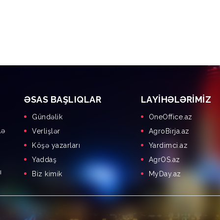
ƏSAS BAŞLIQLAR
LAYIHƏLƏRIMIZ
Gündəlik
OneOffice.az
lə
Verlişlər
AgroBirja.az
Köşə yazarları
Yardimci.az
Yaddaş
AgrOS.az
ı
Biz kimik
MyDay.az