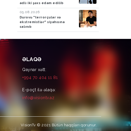
adlı iki şəxs edam edilib
05.08.2026
Durovu "terrorçular və
ekstremistlər" siyahısına
salınıb
ƏLAQƏ
Qaynar xətt:
+994 70 404 11 81
E-poçt ilə əlaqə:
info@visiontv.az
VisionTv © 2021
Bütün haqqları qorunur.