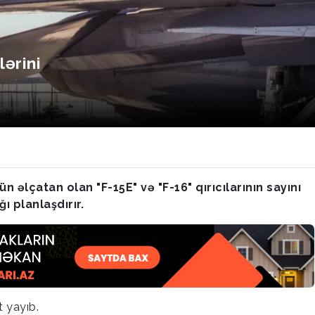
ərini
əlçatan olan "F-15E" və "F-16" qırıcılarının sayını
 planlaşdırır.
 yayıb.