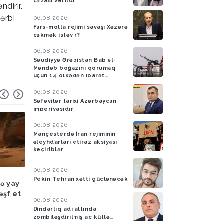
cəzası verildi
ndirir.
ərbi
06.08.2026
Fars-molla rejimi savaşı Xəzərə
çəkmək istəyir?
06.08.2026
Səudiyyə Ərəbistan Bab əl-
Məndəb boğazını qorumaq
üçün 14 ölkədən ibarət
müdafiə koalisiyası yaradıb
06.08.2026
Səfəvilər tarixi Azərbaycan
imperiyasıdır
06.08.2026
Mançesterdə İran rejiminin
əleyhdarları etiraz aksiyası
keçiriblər
06.08.2026
Hadisə
03.08.2026
Hadisə
03.08.2026
Pekin Tehran xətti güclənəcək
lə yay
FHN: Bu il qeyri-çimərlik
Azad edilmiş ərazilər
əşf et
ərazilərdə suda batan 40
ötən ay 788 mina, 210
06.08.2026
nəfərin meyiti tapılıb, 55
PHS aşkarlanıb
Dindarlıq adı altında
nəfər xilas edilib
zombiləşdirilmiş ac kütlə…