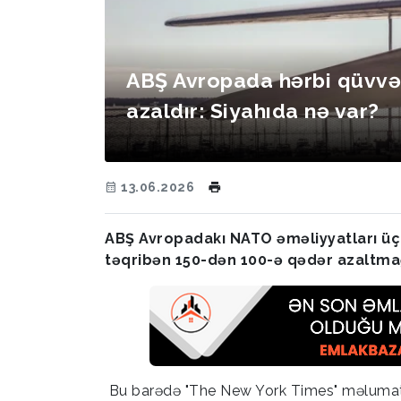
ABŞ Avropada hərbi qüvvəl
azaldır: Siyahıda nə var?
13.06.2026
ABŞ Avropadakı NATO əməliyyatları üçün 
təqribən 150-dən 100-ə qədər azaltmağı
Bu barədə "The New York Times" məlumat