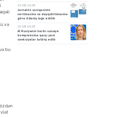
i
07.08.2026
Jurnalist vəsiqəsinin
aqəli
verilməsinə və dəyişdirilməsinə
görə ödəniş ləğv edilib
tü və
07.08.2026
Aİ Rusiyanın hərbi-sənaye
kompleksinə qarşı yeni
.
sanksiyalar tətbiq edib
 və bu
 sözdən
övlət