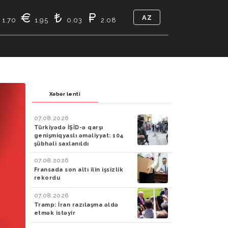
AZ
1.70
1.95
0.03
2.08
TIKASI
BIZ KIMIK
ƏLAQƏ
Xəbər lenti
07.08.2026
Türkiyədə İŞİD-ə qarşı
genişmiqyaslı əməliyyat: 104
şübhəli saxlanıldı
07.08.2026
Fransada son altı ilin işsizlik
rekordu
07.08.2026
Tramp: İran razılaşma əldə
etmək istəyir