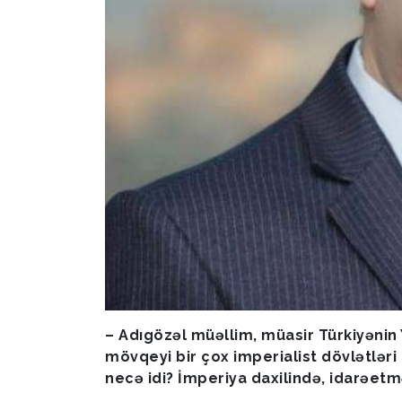
– Adıgözəl müəllim, müasir Türkiyənin 
mövqeyi bir çox imperialist dövlətləri
necə idi? İmperiya daxilində, idarəet