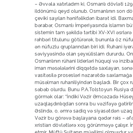
– Əvvəla xatırladım ki, Osmanlı dövləti 12
ildönümü qeyd olunub. Osmanlının son dö
çeviki sayılan hənifəlikdən ibarət idi. Baxm
bərabər, Osmanlı İmperiyasında islamın büt
sistemin tam şəkildə tərtibi XV-XVI əsrlərə
rəhbəri titulunu götürərək, bununla öz nüf
ən nüfuzlu qruplarından biri idi. Ruhani iye
səviyyəsində olan şeyxülislam dururdu. Onun 
Osmanlının rühani liderləri hüquqi və inzibat
iman məsələlərini diqqətdə saxlayan, sənətk
vasitəsilə prosesləri nəzarətdə saxlamağa
müsəlman ruhaniliyindən başladı. Bir çox ruh
səbəb olurdu. Bunu P.A.Tolstoyun Rusiya d
görmək olar: “İndiki Vəzir Əmcəzadə Hüse
uzaqlaşdırılıqdan sonra bu vəzifəyə gətiril
Əslində, o, əmrə sadiq və siyasətdən uzaq bi
Vəzir bu görəvə başlayana qədər rəis – ə
xristian dövlətlərə xoş görünməyə çalışır. 
etmir. Müftü Sultanın müəllimi olmuşdur v