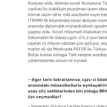
Rusiyası oldu. Əslində sovet Rusiyasına Tü
vasitəsi ilə stabilliyin pozulması lazım id
kömək lazım idi ki, milli ərazilərini nəyin 
(TBMM) ilk beynəlxalq siyasi aksiyası onun
arasında diplomatik münasibətlərin qurulm
çağırışı oldu. Sovet hökuməti Atatürkün 
hökumətini ilk olaraq 1920-ci il, 2 iyun ta
sayılan 10 milyon rubldan çox qızıl pul, xeyli
martın 16-da Moskvada RSFSR ilə Türkiyə 
Bütün bunlar, üstəgəl Türk xalqının azadlı
yaranmasında xüsusi rol oynadı.
– Əgər tarix təkrarlanırsa, 1921-ci ildə
arasındakı münasibətlərlə eyniləşdirir
əsas söz sahiblərindən biri olduğu BR
üzv seçmədilər?
– İmperativ düşüncə tərzinə məxsus olan dö