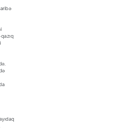
haribə
i
q-qazıq
i
də,
ndə
da
Qayıdaq
t