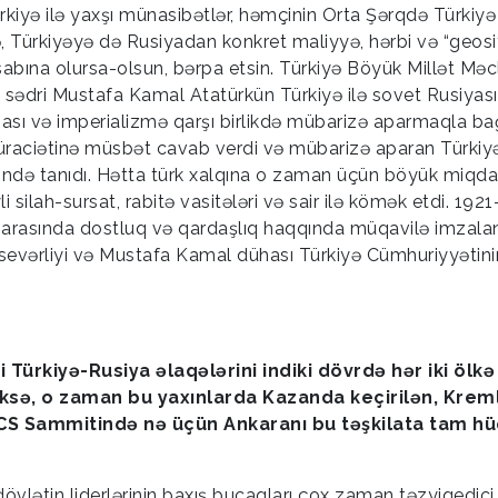
rkiyə ilə yaxşı münasibətlər, həmçinin Orta Şərqdə Türkiyə
isə, Türkiyəyə də Rusiyadan konkret maliyyə, hərbi və “geosi
hesabına olursa-olsun, bərpa etsin. Türkiyə Böyük Millət Məcl
 sədri Mustafa Kamal Atatürkün Türkiyə ilə sovet Rusiyası
ası və imperializmə qarşı birlikdə mübarizə aparmaqla bağ
müraciətinə müsbət cavab verdi və mübarizə aparan Türkiy
rixində tanıdı. Hətta türk xalqına o zaman üçün böyük miqda
 silah-sursat, rabitə vasitələri və sair ilə kömək etdi. 1921-c
arasında dostluq və qardaşlıq haqqında müqavilə imzalan
qsevərliyi və Mustafa Kamal dühası Türkiyə Cümhuriyyətini
ki Türkiyə-Rusiya əlaqələrini indiki dövrdə hər iki ölkə
iksə, o zaman bu yaxınlarda Kazanda keçirilən, Krem
ICS Sammitində nə üçün Ankaranı bu təşkilata tam h
vlətin liderlərinin baxış bucaqları çox zaman təzyiqedici 