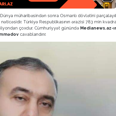
ci Dünya müharibəsindən sonra Osmanlı dövlətini parçalayı
əticəsidir. Türkiyə Respublikasının ərazisi 783 min kvadr
6 milyondan çoxdur. Cümhuriyyət günündə
Medianews.az-ı
Məmmədov
cavablandırır.