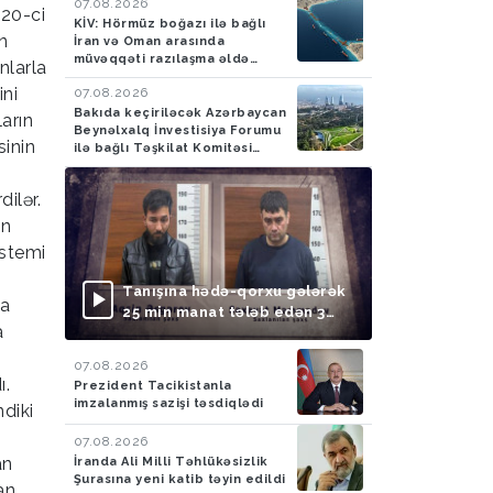
07.08.2026
720-ci
KİV: Hörmüz boğazı ilə bağlı
n
İran və Oman arasında
müvəqqəti razılaşma əldə
nlarla
olunub
ini
07.08.2026
Bakıda keçiriləcək Azərbaycan
arın
Beynəlxalq İnvestisiya Forumu
sinin
ilə bağlı Təşkilat Komitəsi
yaradılıb
ilər.
ın
istemi
Tanışına hədə-qorxu gələrək
na
25 min manat tələb edən 3
a
nəfər saxlanılıb
07.08.2026
ı.
Prezident Tacikistanla
imzalanmış sazişi təsdiqlədi
ndiki
07.08.2026
an
İranda Ali Milli Təhlükəsizlik
Şurasına yeni katib təyin edildi
an