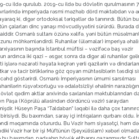
99-cu ildə qurulub. 2019-cu ildə bu dövlətin qurulmasının 
vrlərində imperiyada rəsmi məzhəb dörd məktəbdən və ə
ayaraq ki, digər ortodoksal təriqətlər də tanınırdı. Bütün bu
ün çalarları dinc yanaşı mövcudiyyətini sürürdü. Burada d
 aiddir. Osmanlı sultanı özünə xəlifə, yəni bütün müsəlmanl
uzunu möhkəmləndirdi. Ruhanilər (üləmalar) imperiya əhali
rarxiyasının başında İstanbul müftisi – vəzifəcə baş vəzir
ardınca iki qazi – əsgər, sonra da digər ali ruhanilər gəlird
i işlərə nəzarəti həyata keçirən yerli qazilərin və dindarlar
ar və tacir birliklərinə göz qoyan mühtəsiblərin təsdiqi s
 cəhd göstərirdi. Osmanlı İmperiyasının ümumi sarsılması
anilərin rüşvətxorluğu və ədalətsizliyi əhalinin narazılığı
övlət qədim aktlar arxivində saxlanılan məktublarından d
yn Paşa (Köprülü ailəsindən dördüncü vəzir) saraydan
mişdir. Hüseyn Paşa “Taldaban” ləqəbi ilə daha çox tanınırd
risiydi. Bu baxımdan, saray içi intriqaların qurbanı oldu. İ
fəndi məqamında otururdu. Bu Vəzir həm siyasətçi, həm də
İndiki Vəzir hər bir işi Müftünün (Şeyxülislam) xəbəri olmad
ə bu baxımdan, padşahın böyük etibarını qazanmışdır. Sult