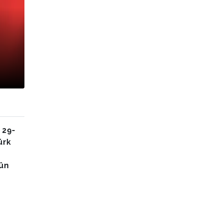
 29-
ürk
çün