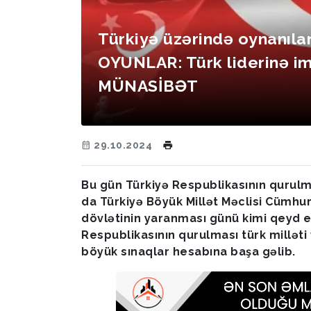
Türkiyə üzərində oynanıla
OYUNLAR: Türk liderinə im
MÜNASİBƏT
29.10.2024
Bu gün Türkiyə Respublikasının qurulmas
da Türkiyə Böyük Millət Məclisi Cümhuriy
dövlətinin yaranması günü kimi qeyd 
Respublikasının qurulması türk milləti
böyük sınaqlar hesabına başa gəlib.