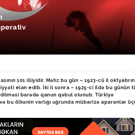
n
perativ
ının 101 illiyidir. Məhz bu gün – 1923-cü il oktyabrın
yəti elan edib. İki il sonra – 1925-ci ildə bu günün t
edilməsi barədə qanun qəbul olunub. Türkiyə
 və bu ölkənin varlığı uğrunda mübarizə aparanlar ü