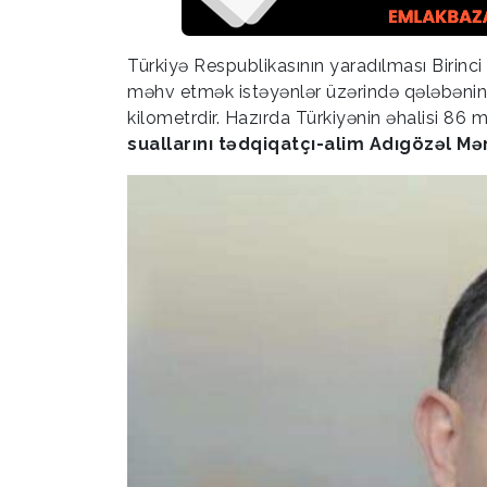
Türkiyə Respublikasının yaradılması Birin
məhv etmək istəyənlər üzərində qələbənin n
kilometrdir. Hazırda Türkiyənin əhalisi 8
suallarını tədqiqatçı-alim Adıgözəl 