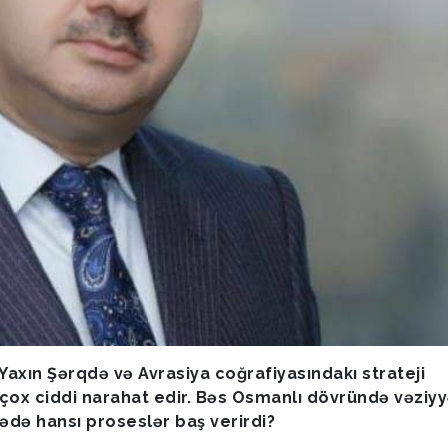
Yaxın Şərqdə və Avrasiya coğrafiyasındakı strateji
 çox ciddi narahat edir. Bəs Osmanlı dövründə vəziyy
mədə hansı proseslər baş verirdi?