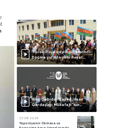
b
at
n
Təzəbinəyə qayıdışın sevinci:
Doğma yurdda yeni həyat
başlayır
Əbu-Dabidə “Zayed İnsan
Qardaşlığı Mükafatı”nın
təqdimolunma mərasimi
keçirilib
07.08.2026
Yaponiyanın Okinava və
Kaqosima hava limanlarında