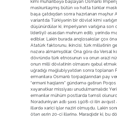
kimi müharibəyə başlayan Osmanlı İmperiyas
məskunlaşmış bütün və hətta türklər məskun
başa çatdıqdan sonra hazırlanan məşhur A
variantda Türkiyənin bir dövlət kimi varlı
düşünürdülər ki, imperiyanın varlığına son q
liderliyi) əsasdan məhrum edib, yerində mə
ediblər. Lakin burada anqlosakslar çox önəml
Atatürk faktorunu, ikincisi, türk millətinin 
nəzərə almamışdılar. Ona görə də Versal k
dövründə türk etnosunun və onun ərazi nüv
onun milli dövlətinin olmasını qəbul etmək
uğradığı məğlubiyyətdən sonra toplanan Pa
ermənilərə Osmanlı torpaqlarından pay ve
“erməni haqlarını” gündəmə gətirən Poqos N
xəyanətkar missiyası unudulmamalıdır. Yeri
ermənilər mühüm postlarda təmsil olunurdu
Noradunkyan adlı şəxs 1908-ci ilin avqust 
illərdə xarici işlər naziri olmuşdu. Lakin
ötən əsrin 20-ci illərinə. Maraqlıdır ki, b