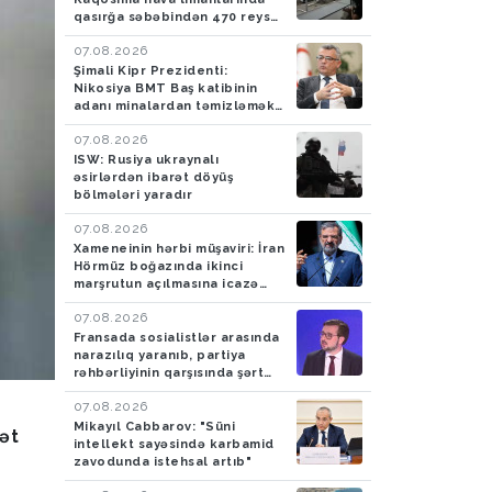
qasırğa səbəbindən 470 reys
ləğv edilib
07.08.2026
Şimali Kipr Prezidenti:
Nikosiya BMT Baş katibinin
adanı minalardan təmizləmək
təklifini rədd edib
07.08.2026
ISW: Rusiya ukraynalı
əsirlərdən ibarət döyüş
bölmələri yaradır
07.08.2026
Xameneinin hərbi müşaviri: İran
Hörmüz boğazında ikinci
marşrutun açılmasına icazə
verməyəcək
07.08.2026
Fransada sosialistlər arasında
narazılıq yaranıb, partiya
rəhbərliyinin qarşısında şərt
qoyulub
07.08.2026
Mikayıl Cabbarov: "Süni
ət
intellekt sayəsində karbamid
zavodunda istehsal artıb"