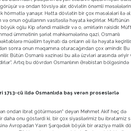
 görüşür və ondan tövsiyə alır, dövlətin önəmli məsələlərin
hörmətlə yanaşır. Hətta dövlətin bir çox məsələləri ilə əl
ə onun oğullarının vasitəsilə həyata keçirirlər. Müftünün
böyük oğlu Kip əfəndi malikdir və o, əmirlərin rəisidir. Müf
həmməd ümmətinin şəriət məhkəmələrinə qazi, Osmanlı
məktəblərə müəllim təyinatı da onların əli ilə həyata keçirilir
dən sonra onun məqamına oturacağından çox əmindir. Bu
ilir. Bütün Osmanlı xəzinəsi bu ailə üzvləri arasında əriyir
edirlər”. Artıq bu dövrdən Osmanlının Ərəbistan bölgəsində
ri 1713-cü ildə Osmanlıda baş verən proseslərlə
ər sən ondan ibrət götürməsən” deyən Mehmet Akif heç də
r daha onu göstərdi ki, bir çox siyasilərimiz bu ibrətamiz
əsinə Avropadan Yaxın Şərqədək böyük bir əraziyə malik d