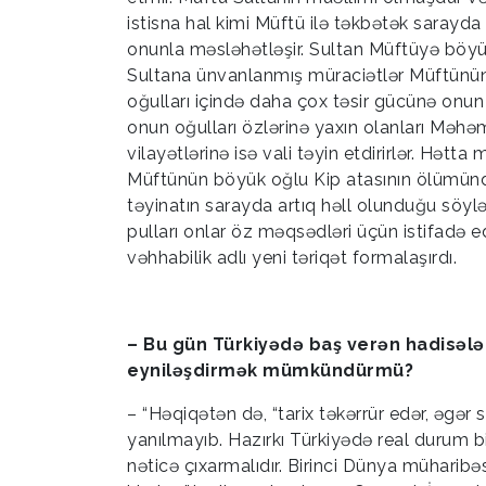
istisna hal kimi Müftü ilə təkbətək sarayda
onunla məsləhətləşir. Sultan Müftüyə böyük 
Sultana ünvanlanmış müraciətlər Müftünün v
oğulları içində daha çox təsir gücünə onun 
onun oğulları özlərinə yaxın olanları Mə
vilayətlərinə isə vali təyin etdirirlər. Hətta 
Müftünün böyük oğlu Kip atasının ölümün
təyinatın sarayda artıq həll olunduğu söylən
pulları onlar öz məqsədləri üçün istifadə 
vəhhabilik adlı yeni təriqət formalaşırdı.
– Bu gün Türkiyədə baş verən hadisələ
eyniləşdirmək mümkündürmü?
– “Həqiqətən də, “tarix təkərrür edər, əg
yanılmayıb. Hazırkı Türkiyədə real durum bi
nəticə çıxarmalıdır. Birinci Dünya müharib