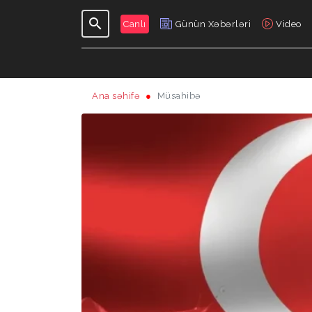
Canlı
Günün Xəbərləri
Video
Ana səhifə
Müsahibə
GÜNDƏLIK
VERILIŞLƏR