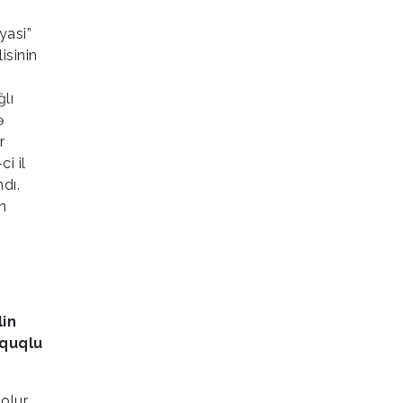
yasi”
isinin
lı
ə
r
i il
dı.
n
lin
üquqlu
olur.