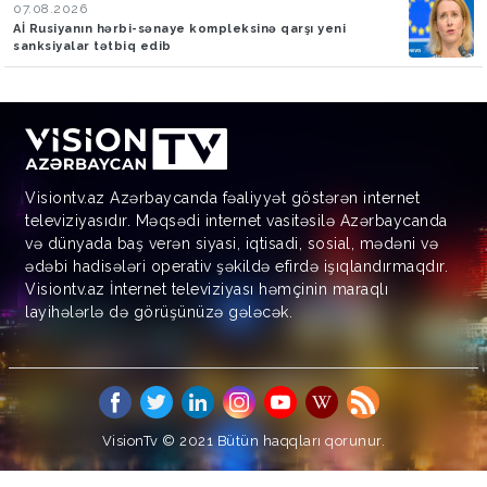
07.08.2026
Aİ Rusiyanın hərbi-sənaye kompleksinə qarşı yeni
sanksiyalar tətbiq edib
Visiontv.az Azərbaycanda fəaliyyət göstərən internet
televiziyasıdır. Məqsədi internet vasitəsilə Azərbaycanda
və dünyada baş verən siyasi, iqtisadi, sosial, mədəni və
ədəbi hadisələri operativ şəkildə efirdə işıqlandırmaqdır.
Visiontv.az İnternet televiziyası həmçinin maraqlı
layihələrlə də görüşünüzə gələcək.
VisionTv © 2021
Bütün haqqları qorunur.