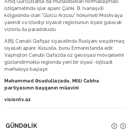
Artıq Gürcüstanla da münasibətləri normallaşması
istiqamətində işlər aparır. Çünki, B. İvanaşvili
kölgəsində olan "Gürcü Arzusu" hökuməti Moskvaya
yaxındı və izlədiyi siyasət regionunun siyasi gələcək
vizionu ilə paradoksdu.
ABŞ Cənubi Qafqaz siyasətində Rusiyanı sıxışdırmaq
siyasəti aparır. Xüsusilə, bunu Ermənistanda edir.
Vaşinqton Cənubi Qafazda öz geosiyasi mövqelərini
gücləndirməklə regionda yeni bir siyasi -iqtisadi
mərhələyə başlayır.
Məhəmməd Əsədullazadə, Milli Cəbhə
partiyasının başqanın müavini
visiontv.az
GÜNDƏLIK