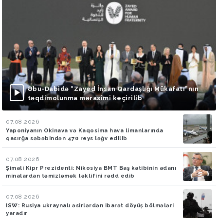
Əbu-Dabidə “Zayed İnsan Qardaşlığı Mükafatı”nın
təqdimolunma mərasimi keçirilib
07.08.2026
Yaponiyanın Okinava və Kaqosima hava limanlarında
qasırğa səbəbindən 470 reys ləğv edilib
07.08.2026
Şimali Kipr Prezidenti: Nikosiya BMT Baş katibinin adanı
minalardan təmizləmək təklifini rədd edib
07.08.2026
ISW: Rusiya ukraynalı əsirlərdən ibarət döyüş bölmələri
yaradır