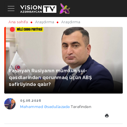
Ana səhifə
Araşdırma
Araşdırma
Paşinyan Rusiyanın mümkün sui-
qəsdlərindən qorunmaq üçün ABŞ
səfirliyində qalır?
05.06.2026
Məhəmməd Əsədullazadə
Tərəfindən