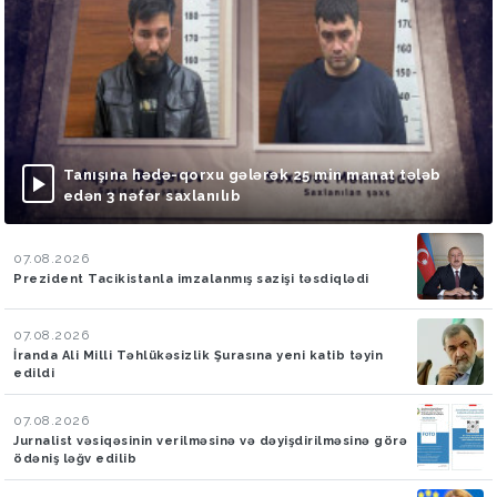
Tanışına hədə-qorxu gələrək 25 min manat tələb
edən 3 nəfər saxlanılıb
07.08.2026
Prezident Tacikistanla imzalanmış sazişi təsdiqlədi
07.08.2026
İranda Ali Milli Təhlükəsizlik Şurasına yeni katib təyin
edildi
07.08.2026
Jurnalist vəsiqəsinin verilməsinə və dəyişdirilməsinə görə
ödəniş ləğv edilib