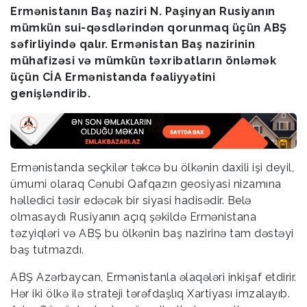
Ermənistanın Baş naziri N. Paşinyan Rusiyanın
mümkün sui-qəsdlərindən qorunmaq üçün ABŞ
səfirliyində qalır. Ermənistan Baş nazirinin
mühafizəsi və mümkün təxribatların önləmək
üçün CİA Ermənistanda fəaliyyətini
genişləndirib.
Ermənistanda seçkilər təkcə bu ölkənin daxili işi deyil,
ümumi olaraq Cənubi Qafqazın geosiyasi nizamına
həlledici təsir edəcək bir siyasi hadisədir. Belə
olmasaydı Rusiyanın açıq şəkildə Ermənistana
təzyiqləri və ABŞ bu ölkənin baş nazirinə tam dəstəyi
baş tutmazdı.
ABŞ Azərbaycan, Ermənistanla əlaqələri inkişaf etdirir.
Hər iki ölkə ilə strateji tərəfdaşlıq Xartiyası imzalayıb.