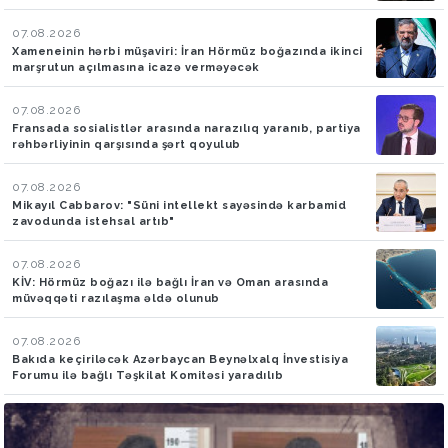
07.08.2026
Xameneinin hərbi müşaviri: İran Hörmüz boğazında ikinci
marşrutun açılmasına icazə verməyəcək
07.08.2026
Fransada sosialistlər arasında narazılıq yaranıb, partiya
rəhbərliyinin qarşısında şərt qoyulub
07.08.2026
Mikayıl Cabbarov: "Süni intellekt sayəsində karbamid
zavodunda istehsal artıb"
07.08.2026
KİV: Hörmüz boğazı ilə bağlı İran və Oman arasında
müvəqqəti razılaşma əldə olunub
07.08.2026
Bakıda keçiriləcək Azərbaycan Beynəlxalq İnvestisiya
Forumu ilə bağlı Təşkilat Komitəsi yaradılıb