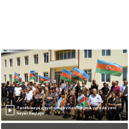
Təzəbinəyə qayıdışın sevinci: Doğma yurdda yeni
həyat başlayır