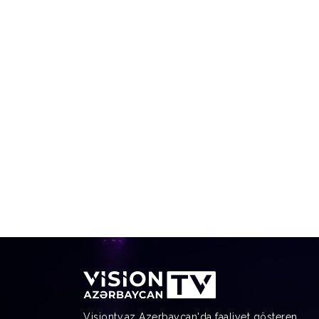
Visiontv.az Azerbaycan'da faaliyet gösteren