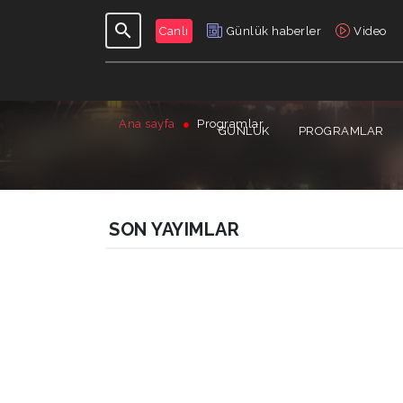
Canlı
Günlük haberler
Video
Ana sayfa
Programlar
GÜNLÜK
PROGRAMLAR
SON YAYIMLAR