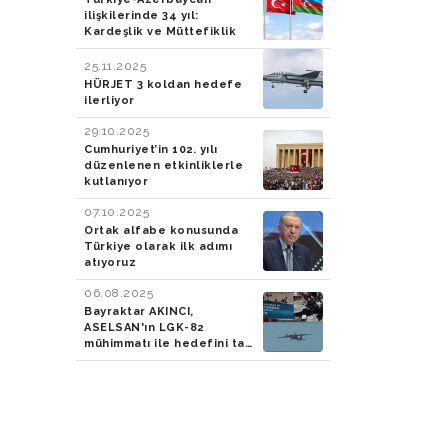
ilişkilerinde 34 yıl:
Kardeşlik ve Müttefiklik
25.11.2025
HÜRJET 3 koldan hedefe
ilerliyor
29.10.2025
Cumhuriyet’in 102. yılı
düzenlenen etkinliklerle
kutlanıyor
07.10.2025
Ortak alfabe konusunda
Türkiye olarak ilk adımı
atıyoruz
06.08.2025
Bayraktar AKINCI,
ASELSAN'ın LGK-82
mühimmatı ile hedefini tam
isabetle vurdu