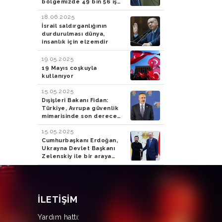
bölgemizde 49 bin 56 iş
yeri ve konutu teslim
18.06.2025
ediyoruz
İsrail saldırganlığının
durdurulması dünya,
insanlık için elzemdir
19.05.2025
19 Mayıs coşkuyla
kutlanıyor
15.05.2025
Dışişleri Bakanı Fidan:
Türkiye, Avrupa güvenlik
mimarisinde son derece
önemli rol oynamaya
15.05.2025
devam edecek
Cumhurbaşkanı Erdoğan,
Ukrayna Devlet Başkanı
Zelenskiy ile bir araya
geldi
İLETIŞIM
Yardım hattı: