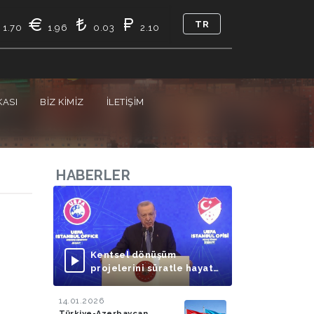
TR
1.70
1.96
0.03
2.10
KASI
BIZ KIMIZ
İLETIŞIM
HABERLER
Kentsel dönüşüm
projelerini süratle hayata
geçirmeye
odaklanmalıyız
14.01.2026
Türkiye-Azerbaycan