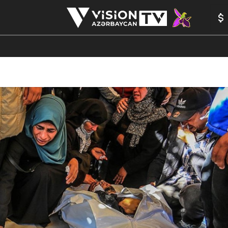
ANALİTİK
YAZARLAR
FORMULA 1
ANIM
PEŞƏ ETI