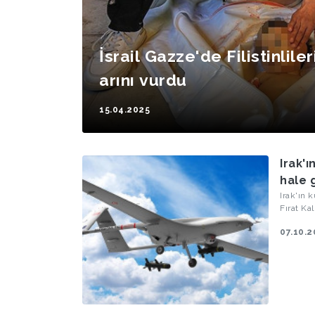
İsrail Gazze'de Filistinliler
arını vurdu
15.04.2025
Irak'ı
hale g
Irak'ın 
Fırat Kal
07.10.