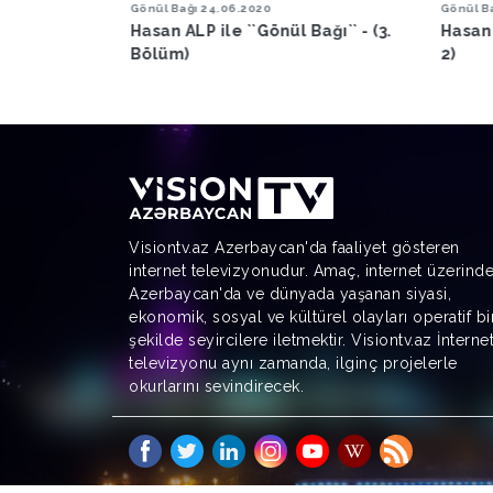
Gönül Bağı
18.06.2020
Kardeş 
ağı`` - (3.
Hasan ALP ile ''Gönül Bağı'' (Bölüm
Cafer 
2)
Kardeş
Karabe
Visiontv.az Azerbaycan'da faaliyet gösteren
internet televizyonudur. Amaç, internet üzerind
Azerbaycan'da ve dünyada yaşanan siyasi,
ekonomik, sosyal ve kültürel olayları operatif bi
şekilde seyircilere iletmektir. Visiontv.az İnterne
televizyonu aynı zamanda, ilginç projelerle
okurlarını sevindirecek.