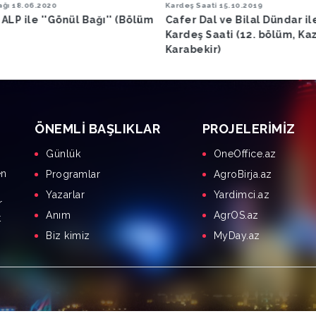
Saati
15.10.2019
Gönül Bağı
08.10.2019
Dal ve Bilal Dündar ile
Hasan ALP ile Gönül Bağı (B
 Saati (12. bölüm, Kazım
kir)
ÖNEMLI BAŞLIKLAR
PROJELERIMIZ
Günlük
OneOffice.az
en
Programlar
AgroBirja.az
Yazarlar
Yardimci.az
r
Anım
AgrOS.az
t
Biz kimiz
MyDay.az