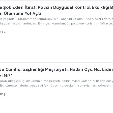
a Şok Eden İtiraf: Polisin Duygusal Kontrol Eksikliği B
n Ölümüne Yol Açtı
, 36 yaşındaki Muhammed Mirmusevi’nin Langrud karakolunda şiddetli darp
 kaybetmesinin ardından, Emniyet Komutanlığı, polis memurlarının “öfke ve
ını kontrol edemediklerini” itiraf etti. Olayla ilgili birkaç polis memuru tutuk
2024
komutanı görevden alındı, diğer sorumlu personel ise açığa alındı. Mirmusev
cesedin teslimi öncesinde sessiz kalmaları yönünde baskı gördü. Bu olay, İran
 güçlerinin gözaltında işlediği şüpheli ölümler serisine bir yenisini ekledi.
'da Cumhurbaşkanlığı Meşruiyeti: Halkın Oyu Mu, Lide
i Mi?"
cumhurbaşkanlığı makamının meşruiyeti, halkın oyları kadar dini liderin ona
. Bu süreçte, liderin (velayet-i fakih) cumhurbaşkanını onaylaması, göreve
ın ön koşulu olarak görülür.
2024