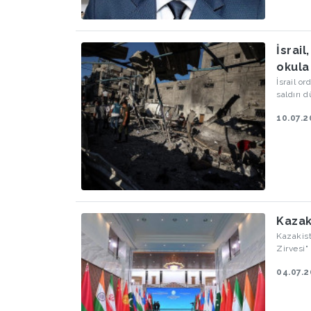
İsrail
okula
İsrail o
saldırı 
ölürken 
10.07.
Kazak
Kazakist
Zirvesi"
04.07.