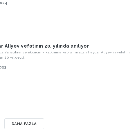
2024
erinin yer aldığı G20 kapsamında Türkiye'nin, İsrail’in Gazze’ye saldırıları,
n Ukrayna'yı işgali ve küresel yönetişim mekanizmalarının yetersizliği gibi
a vereceği mesajlar son derece önem taşıyor.
 Aliyev vefatının 20. yılında anılıyor
an'a istikrar ve ekonomik kalkınma kapılarını açan Haydar Aliyev'in vefatın
n 20 yıl geçti.
2023
DAHA FAZLA