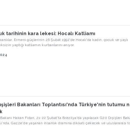
ık tarihinin kara lekesi: Hocalı Katliamı
anlılar, Ermeni güçlerinin 26 Şubat 1992'de Hocalı'da kadın, çocuk ve yaşlı
sizin yaptığı katliamın kurbanlarını anıyor.
2024
ışişleri Bakanları Toplantısı'nda Türkiye'nin tutumu 
k
i Bakanı Hakan Fidan, 21-22 Şubat'ta Brezilya'da yapılacak G20 Dışişleri Bak
sı'nda, Gazze'de yaşanan insanlık dramına dikkati çekecek ve uluslararası 
daha acil ateşkes ve insani yardım çağrısında bulunacak.Dünyanın en büyü