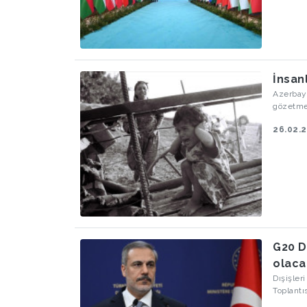
İnsanl
Azerbayc
gözetmek
26.02.
G20 D
olaca
Dışişler
Toplantı
bir kez 