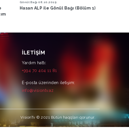
Gönül Bağı
03.08.2020
Gönül Bağı
24.06
ölüm 1)
Hasan ALP ile ``Gönül Bağı`` - (4.
Hasan ALP ile 
Bölüm)
Bölüm)
İLETIŞIM
Yardım hattı:
+994 70 404 11 81
E-posta üzerinden iletişim:
info@visiontv.az
VisionTv © 2021
Bütün haqqları qorunur.