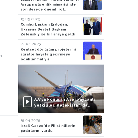
Avrupa güvenlik mimarisinde
son derece önemli rol
oynamaya devam edecek
15.05.2025
Cumhurbaşkanı Erdoğan,
Ukrayna Devlet Başkanı
Zelenskiy ile bir araya geldi
24.04.2025
Kentsel dönüşüm projelerini
süratle hayata geçirmeye
ın
odaklanmalıyız
AA'ya konuşan Azerbaycanlı
yetkililer, Kazakistan'da
düşen uçağın Rus füzesiyle
vurulduğu iddialarını
15.04.2025
doğruladı
İsrail Gazze'de Filistinlilerin
çadırlarını vurdu