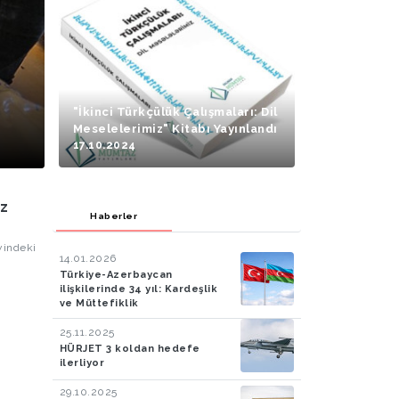
"İkinci Türkçülük Çalışmaları: Dil
Meselelerimiz" Kitabı Yayınlandı
17.10.2024
iz
Haberler
yindeki
14.01.2026
Türkiye-Azerbaycan
ilişkilerinde 34 yıl: Kardeşlik
ve Müttefiklik
25.11.2025
HÜRJET 3 koldan hedefe
ilerliyor
29.10.2025