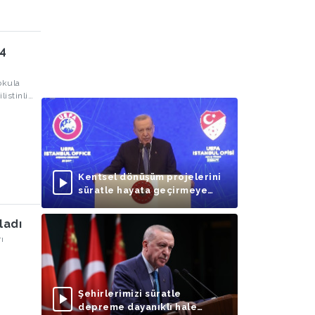
 4
 okula
listinli
Kentsel dönüşüm projelerini
süratle hayata geçirmeye
odaklanmalıyız
ladı
ı
Şehirlerimizi süratle
depreme dayanıklı hale