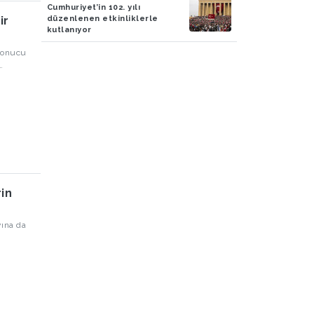
Cumhuriyet’in 102. yılı
düzenlenen etkinliklerle
ir
kutlanıyor
 sonucu
landı,
i’nin
’daki
rin
yına da