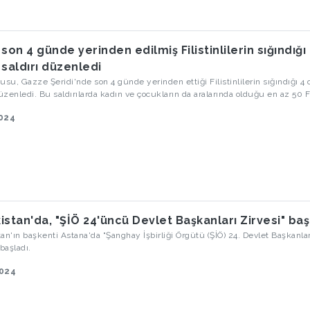
, son 4 günde yerinden edilmiş Filistinlilerin sığındığı
 saldırı düzenledi
rdusu, Gazze Şeridi'nde son 4 günde yerinden ettiği Filistinlilerin sığındığı 4
düzenledi. Bu saldırılarda kadın ve çocukların da aralarında olduğu en az 50 Fi
çok sayıda kişi yaralandı.
2024
istan'da, "ŞİÖ 24'üncü Devlet Başkanları Zirvesi" baş
an'ın başkenti Astana'da "Şanghay İşbirliği Örgütü (ŞİÖ) 24. Devlet Başkanlar
 başladı.
2024