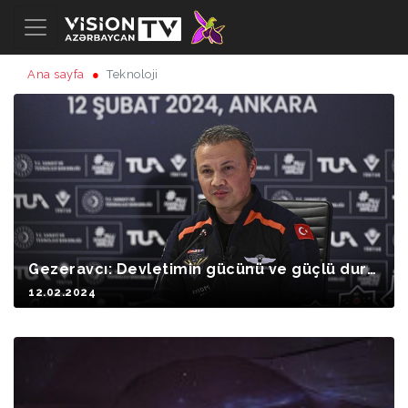
Ana sayfa
Teknoloji
Gezeravcı: Devletimin gücünü ve güçlü duru
şunu hisseden bir vatandaş olarak buraya g
12.02.2024
eri döndüm