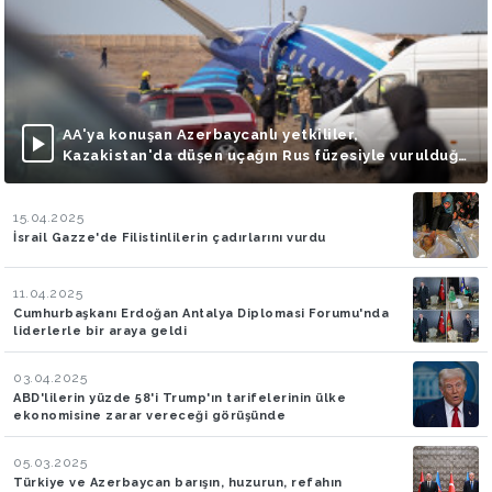
AA'ya konuşan Azerbaycanlı yetkililer,
Kazakistan'da düşen uçağın Rus füzesiyle vurulduğu
iddialarını doğruladı
15.04.2025
İsrail Gazze'de Filistinlilerin çadırlarını vurdu
11.04.2025
Cumhurbaşkanı Erdoğan Antalya Diplomasi Forumu'nda
liderlerle bir araya geldi
03.04.2025
ABD'lilerin yüzde 58'i Trump'ın tarifelerinin ülke
ekonomisine zarar vereceği görüşünde
05.03.2025
Türkiye ve Azerbaycan barışın, huzurun, refahın