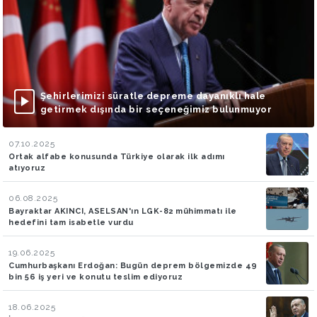
Şehirlerimizi süratle depreme dayanıklı hale
getirmek dışında bir seçeneğimiz bulunmuyor
07.10.2025
Ortak alfabe konusunda Türkiye olarak ilk adımı
atıyoruz
06.08.2025
Bayraktar AKINCI, ASELSAN'ın LGK-82 mühimmatı ile
hedefini tam isabetle vurdu
19.06.2025
Cumhurbaşkanı Erdoğan: Bugün deprem bölgemizde 49
bin 56 iş yeri ve konutu teslim ediyoruz
18.06.2025