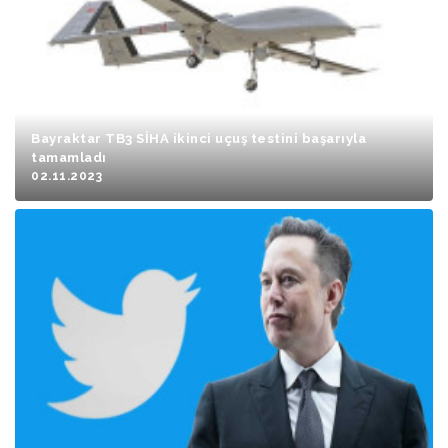
Bayraktar TB3 SİHA ikinci uçuş testini başarıyla
tamamladı
02.11.2023