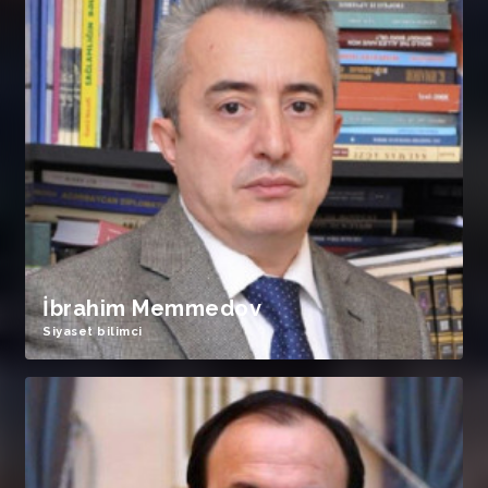
İbrahim Memmedov
Siyaset bilimci