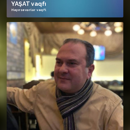
YAŞAT vaqfı
Hayırsevərlər vaqfl