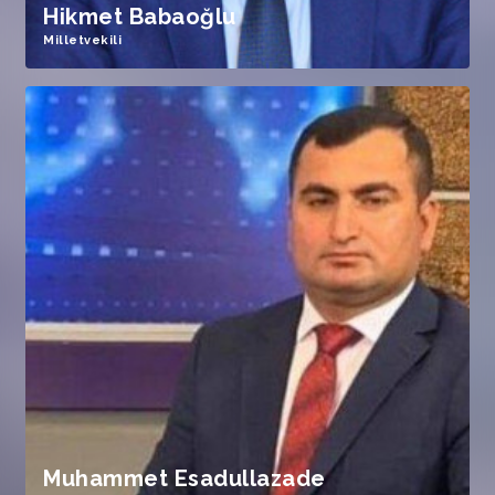
Hikmet Babaoğlu
Milletvekili
Muhammet Esadullazade