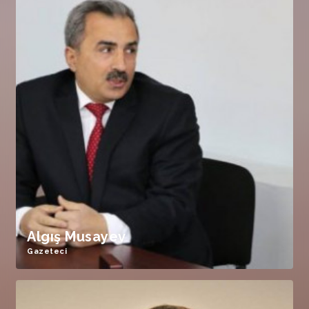
Algış Musayev
Gazeteci