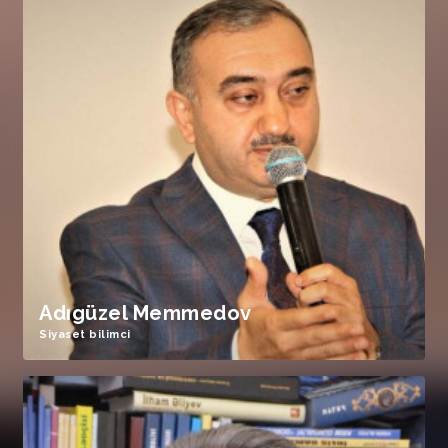
Adıgüzel Memmedov
Siyaset bilimci