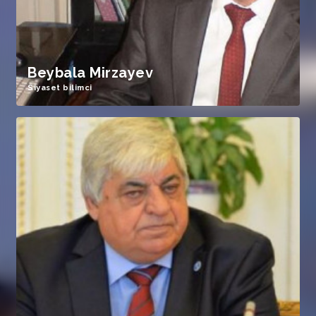
Beybala Mirzayev
Siyaset bilimci