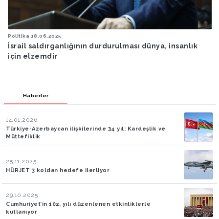
Politika
18.06.2025
P
İsrail saldırganlığının durdurulması dünya, insanlık
için elzemdir
Haberler
14.01.2026
Türkiye-Azerbaycan ilişkilerinde 34 yıl: Kardeşlik ve
Müttefiklik
25.11.2025
HÜRJET 3 koldan hedefe ilerliyor
29.10.2025
Cumhuriyet’in 102. yılı düzenlenen etkinliklerle
kutlanıyor