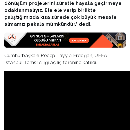
dönüşüm projelerini süratle hayata geçirmeye
odaklanmalıyız. Ele ele verip birlikte
çalıştığımızda kısa sürede çok büyük mesafe
almamız pekala mümkündür." dedi.
Cumhurbaşkanı Recep Tayyip Erdoğan, UEFA
İstanbul Temsilciliği açılış törenine katıldı.