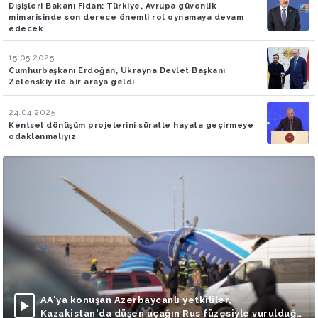
Dışişleri Bakanı Fidan: Türkiye, Avrupa güvenlik
mimarisinde son derece önemli rol oynamaya devam
edecek
15.05.2025
Cumhurbaşkanı Erdoğan, Ukrayna Devlet Başkanı
Zelenskiy ile bir araya geldi
24.04.2025
Kentsel dönüşüm projelerini süratle hayata geçirmeye
odaklanmalıyız
AA'ya konuşan Azerbaycanlı yetkililer,
Kazakistan'da düşen uçağın Rus füzesiyle vurulduğu