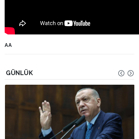
AA
GÜNLÜK