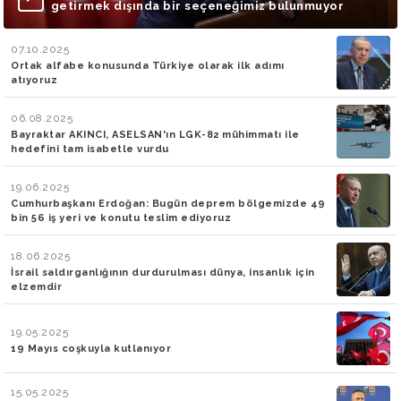
getirmek dışında bir seçeneğimiz bulunmuyor
07.10.2025
Ortak alfabe konusunda Türkiye olarak ilk adımı
atıyoruz
06.08.2025
Bayraktar AKINCI, ASELSAN'ın LGK-82 mühimmatı ile
hedefini tam isabetle vurdu
19.06.2025
Cumhurbaşkanı Erdoğan: Bugün deprem bölgemizde 49
bin 56 iş yeri ve konutu teslim ediyoruz
18.06.2025
İsrail saldırganlığının durdurulması dünya, insanlık için
elzemdir
19.05.2025
19 Mayıs coşkuyla kutlanıyor
15.05.2025