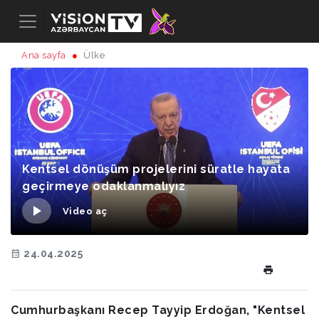
Ana sayfa
Ülke
Kentsel dönüşüm projelerini süratle hayata
geçirmeye odaklanmalıyız
Video aç
24.04.2025
Cumhurbaşkanı Recep Tayyip Erdoğan, "Kentsel