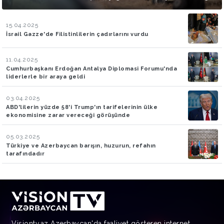
iddialarını doğruladı
15.04.2025
İsrail Gazze'de Filistinlilerin çadırlarını vurdu
11.04.2025
Cumhurbaşkanı Erdoğan Antalya Diplomasi Forumu'nda
liderlerle bir araya geldi
03.04.2025
ABD'lilerin yüzde 58'i Trump'ın tarifelerinin ülke
ekonomisine zarar vereceği görüşünde
05.03.2025
Türkiye ve Azerbaycan barışın, huzurun, refahın
tarafındadır
Visiontv.az Azerbaycan'da faaliyet gösteren internet