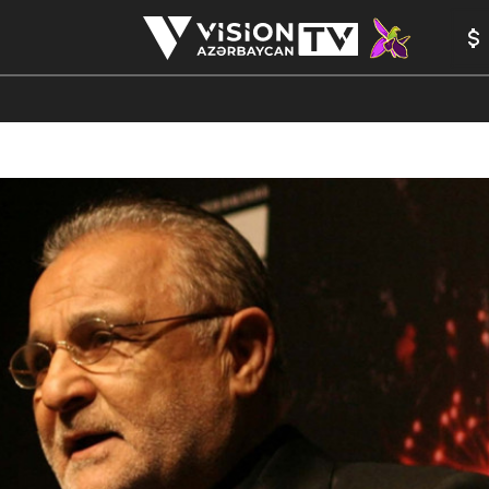
ANALİTİK
YAZARLAR
FORMULA 1
ANIM
PEŞƏ ETI