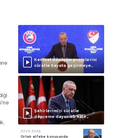
Kentsel dönüşüm projelerini
hne
süratle hayata geçirmeye
odaklanmalıyız
iği
i'ne
Şehirlerimizi süratle
depreme dayanıklı hale
k,
getirmek dışında bir
seçeneğimiz bulunmuyor
07.10.2025
Ortak alfabe konusunda