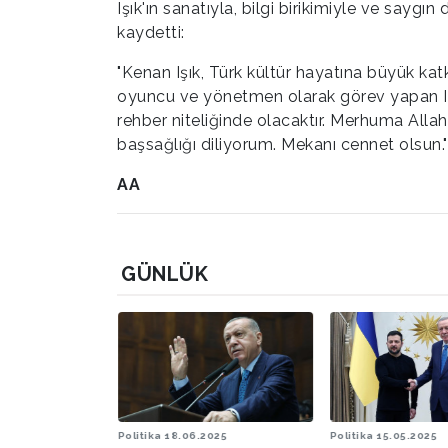
Işık'ın sanatıyla, bilgi birikimiyle ve sayg
kaydetti:
"Kenan Işık, Türk kültür hayatına büyük kat
oyuncu ve yönetmen olarak görev yapan Işık'
rehber niteliğinde olacaktır. Merhuma Alla
başsağlığı diliyorum. Mekanı cennet olsun."
AA
GÜNLÜK
025
Politika
18.06.2025
Politika
15.05.2025