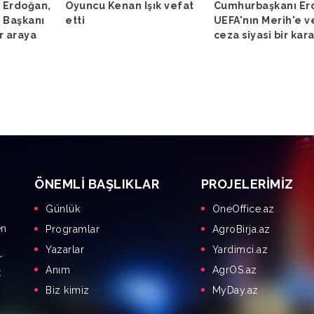
 Erdoğan,
Oyuncu Kenan Işık vefat
Cumhurbaşkanı Er
 Başkanı
etti
UEFA'nın Merih'e v
ir araya
ceza siyasi bir kar
ÖNEMLI BAŞLIKLAR
PROJELERIMIZ
Günlük
OneOffice.az
en
Programlar
AgroBirja.az
Yazarlar
Yardimci.az
r
Anım
AgrOS.az
t
Biz kimiz
MyDay.az