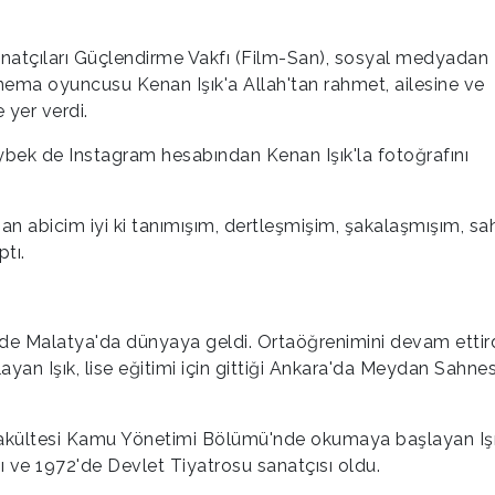
 Sanatçıları Güçlendirme Vakfı (Film-San), sosyal medyadan
sinema oyuncusu Kenan Işık'a Allah'tan rahmet, ailesine ve
e yer verdi.
bek de Instagram hesabından Kenan Işık'la fotoğrafını
 abicim iyi ki tanımışım, dertleşmişim, şakalaşmışım, sa
tı.
'de Malatya'da dünyaya geldi. Ortaöğrenimini devam ettird
yan Işık, lise eğitimi için gittiği Ankara'da Meydan Sahnes
er Fakültesi Kamu Yönetimi Bölümü'nde okumaya başlayan Işı
ı ve 1972'de Devlet Tiyatrosu sanatçısı oldu.