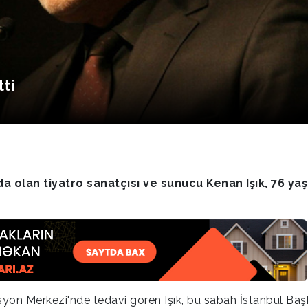
ti
 olan tiyatro sanatçısı ve sunucu Kenan Işık, 76 ya
yon Merkezi'nde tedavi gören Işık, bu sabah İstanbul Baş