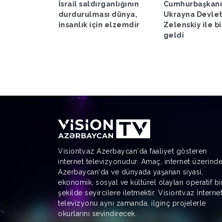
e konusunda
İsrail saldırganlığının
Cumhurbaşkanı
ak ilk adımı
durdurulması dünya,
Ukrayna Devlet
insanlık için elzemdir
Zelenskiy ile b
geldi
Visiontv.az Azerbaycan'da faaliyet gösteren
internet televizyonudur. Amaç, internet üzerind
Azerbaycan'da ve dünyada yaşanan siyasi,
ekonomik, sosyal ve kültürel olayları operatif bi
şekilde seyircilere iletmektir. Visiontv.az İnterne
televizyonu aynı zamanda, ilginç projelerle
okurlarını sevindirecek.