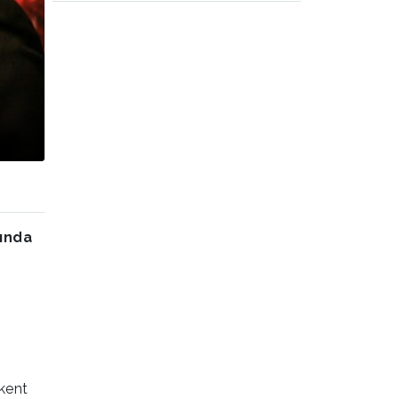
şında
kent