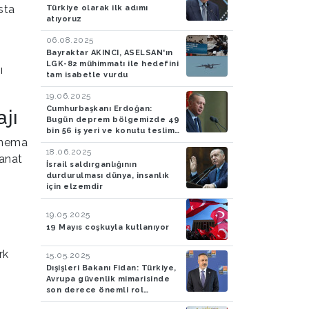
sta
Türkiye olarak ilk adımı
atıyoruz
06.08.2025
Bayraktar AKINCI, ASELSAN'ın
LGK-82 mühimmatı ile hedefini
ı
tam isabetle vurdu
19.06.2025
Cumhurbaşkanı Erdoğan:
jı
Bugün deprem bölgemizde 49
bin 56 iş yeri ve konutu teslim
inema
ediyoruz
18.06.2025
sanat
İsrail saldırganlığının
durdurulması dünya, insanlık
için elzemdir
19.05.2025
19 Mayıs coşkuyla kutlanıyor
rk
15.05.2025
Dışişleri Bakanı Fidan: Türkiye,
Avrupa güvenlik mimarisinde
son derece önemli rol
oynamaya devam edecek