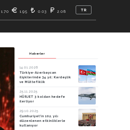
TR
1.70
1.95
0.03
2.08
KASI
BIZ KIMIZ
İLETIŞIM
Haberler
14.01.2026
Türkiye-Azerbaycan
ilişkilerinde 34 yıl: Kardeşlik
ve Müttefiklik
25.11.2025
HÜRJET 3 koldan hedefe
ilerliyor
29.10.2025
Cumhuriyet’in 102. yılı
düzenlenen etkinliklerle
kutlanıyor