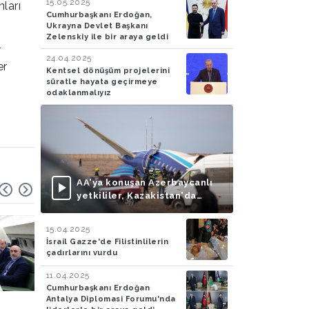
15.05.2025
nları
Cumhurbaşkanı Erdoğan,
Ukrayna Devlet Başkanı
Zelenskiy ile bir araya geldi
r
24.04.2025
er
Kentsel dönüşüm projelerini
süratle hayata geçirmeye
odaklanmalıyız
AA'ya konuşan Azerbaycanlı
yetkililer, Kazakistan'da
düşen uçağın Rus füzesiyle
vurulduğu iddialarını
15.04.2025
doğruladı
İsrail Gazze'de Filistinlilerin
çadırlarını vurdu
11.04.2025
Cumhurbaşkanı Erdoğan
Antalya Diplomasi Forumu'nda
Olay
05.07.2024
Ekonomi
03.07.2024