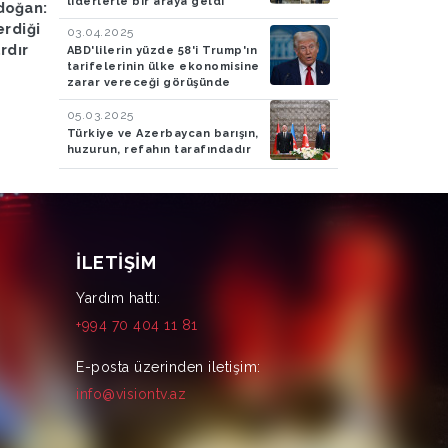
liderlerle bir araya geldi
doğan:
Antalya'da çıkan orman
Hazine ve Maliye Bak
erdiği
yangını kontrol altına
Şimşek: Dezenflasyo
03.04.2025
ardır
alınmaya çalışılıyor
süreci başladı
ABD'lilerin yüzde 58'i Trump'ın
tarifelerinin ülke ekonomisine
zarar vereceği görüşünde
05.03.2025
Türkiye ve Azerbaycan barışın,
huzurun, refahın tarafındadır
İLETIŞIM
Yardım hattı:
+994 70 404 11 81
E-posta üzerinden iletişim:
info@visiontv.az