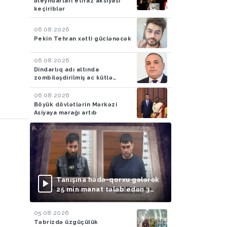
əleyhdarları etiraz aksiyası
keçiriblər
06.08.2026
Pekin Tehran xətti güclənəcək
06.08.2026
Dindarlıq adı altında
zombiləşdirilmiş ac kütlə…
06.08.2026
Böyük dövlətlərin Mərkəzi
Asiyaya marağı artıb
Tanışına hədə-qorxu gələrək
25 min manat tələb edən 3
nəfər saxlanılıb
05.08.2026
Təbrizdə üzgüçülük