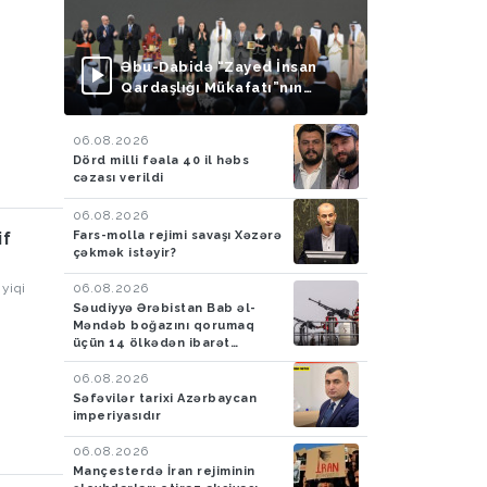
Əbu-Dabidə “Zayed İnsan
Qardaşlığı Mükafatı”nın
təqdimolunma mərasimi
keçirilib
06.08.2026
Dörd milli fəala 40 il həbs
cəzası verildi
06.08.2026
Fars-molla rejimi savaşı Xəzərə
if
çəkmək istəyir?
06.08.2026
yiqi
Səudiyyə Ərəbistan Bab əl-
Məndəb boğazını qorumaq
baycanın
üçün 14 ölkədən ibarət
sək
müdafiə koalisiyası yaradıb
yasi
06.08.2026
lanmağın
Səfəvilər tarixi Azərbaycan
siya-
imperiyasıdır
i
06.08.2026
Mançesterdə İran rejiminin