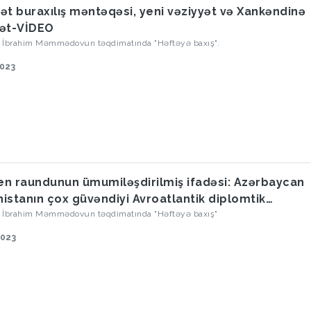
ət buraxılış məntəqəsi, yeni vəziyyət və Xankəndinə
ət-VİDEO
oq İbrahim Məmmədovun təqdimatında "Həftəyə baxış".
2023
n raundunun ümumiləşdirilmiş ifadəsi: Azərbaycan
istanın çox güvəndiyi Avroatlantik diplomtik
nçasında məğlub etdi
oq İbrahim Məmmədovun təqdimatında "Həftəyə baxış"
2023