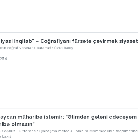
iyasi inqilab” – Coğrafiyanı fürsətə çevirmək siyasət
an coğrafiyasına 11 parametr üzrə baxış.
2024
aycan müharibə istəmir: “Əlimdən gələni edəcəyəm 
ibə olmasın”
r dəhlizi: Differensial yanaşma metodu. İbrahim Məmmədlinin təqdimatınd
 baxış".