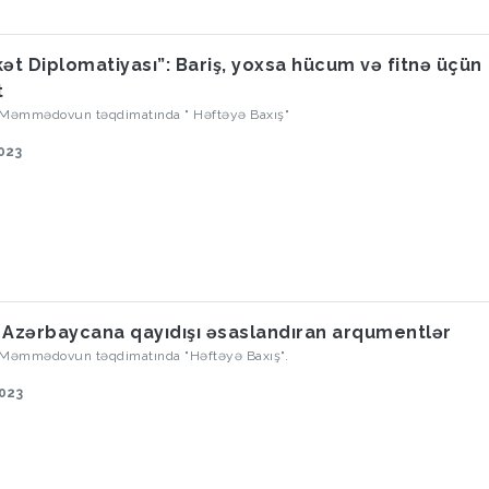
kət Diplomatiyası”: Bariş, yoxsa hücum və fitnə üçün
t
 Məmmədovun təqdimatında " Həftəyə Baxış"
023
 Azərbaycana qayıdışı əsaslandıran arqumentlər
 Məmmədovun təqdimatında "Həftəyə Baxış".
2023