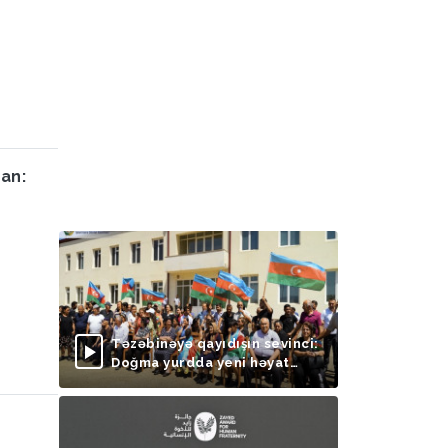
an:
Təzəbinəyə qayıdışın sevinci:
Doğma yurdda yeni həyat
başlayır