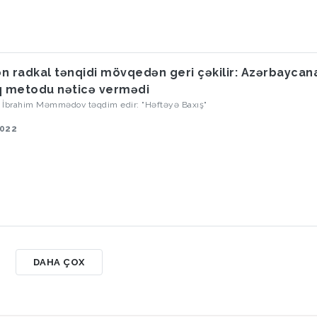
n radkal tənqidi mövqedən geri çəkilir: Azərbaycan
q metodu nəticə vermədi
oq İbrahim Məmmədov təqdim edir: "Həftəyə Baxış"
2022
DAHA ÇOX