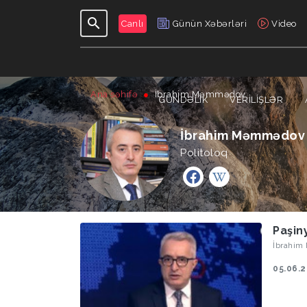
Canlı
Günün Xəbərləri
Video
Ana səhifə
İbrahim Məmmədov
GÜNDƏLIK
VERILIŞLƏR
İbrahim Məmmədov
Politoloq
Paşin
İbrahim
05.06.