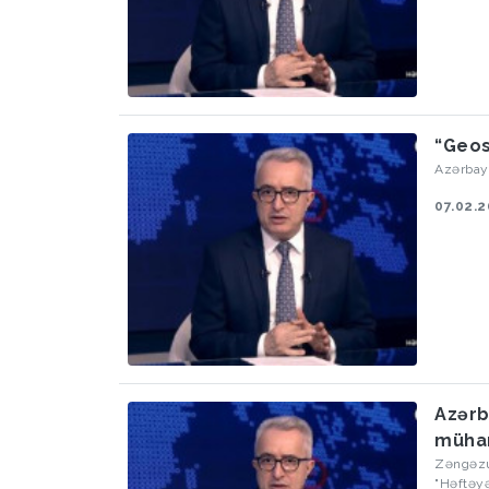
“Geos
Azərbayc
07.02.
Azərb
mühar
Zəngəzu
"Həftəyə