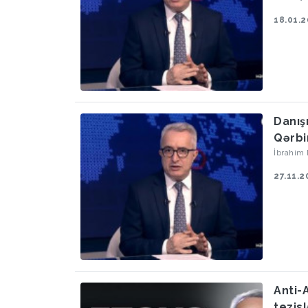
18.01.
Danış
Qərbi
İbrahim
27.11.2
Anti-
tezis