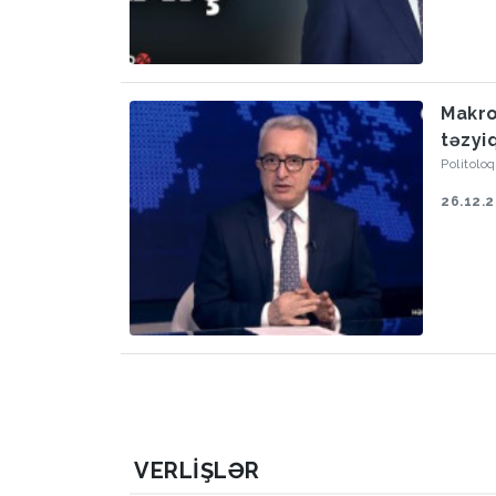
Makro
təzyi
Politol
26.12.
VERLIŞLƏR