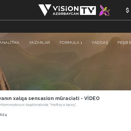
ANALİTİKA
YAZARLAR
FORMULA 1
YADDAŞ
PEŞƏ E
yanın xalqa sensasion müraciəti - VİDEO
 Məmmədovun təqdimatında "Həftəyə baxış".
2024