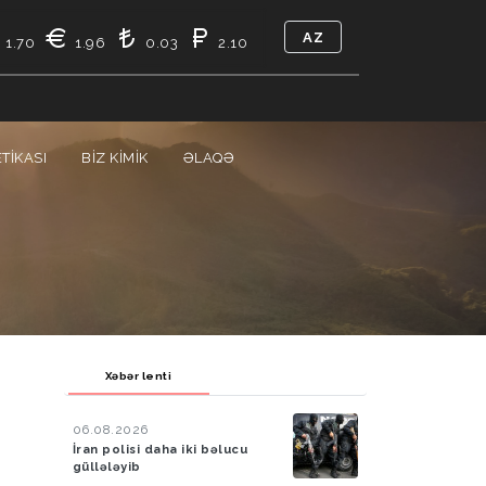
AZ
1.70
1.96
0.03
2.10
TIKASI
BIZ KIMIK
ƏLAQƏ
Xəbər lenti
06.08.2026
İran polisi daha iki bəlucu
güllələyib