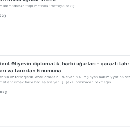
 Məmmədovun təqdimatında "Həftəyə baxış".
023
ent Əliyevin diplomatik, hərbi uğurları - qərəzli təhr
əri və tarixdən 6 nümunə
anın öz torpaqlarını azad etməsini Rusiyanın N.Paşinyan hakimiyyətinə təz
mətləndirmək tarixi hadisələrə yanlış, şəxsi prizmadan baxmağın
ərindəndir. Əgər Rusiya ilə Ermənistan arasındakı siyasi ziddiyyətlər Azər
2023
istifadə olunubsa, bu siyasətçinin situasiyanı doğru qiymətləndirməsi, yük
abiliyyəti və siyasi istedadının göstəricisidir. Məsələn, Otto Fon Bismarkı si
rin, rəqibləri neytrallaşdırmağın, rəqib düşərgədəki ziddiyyətlərdən yarar
tası adlandırırlar. İndi, Bismarkın “Şimali Alman İttifaqı” yaradılması və Prus
üharibəsi ərəfəsindəki siyasi manevrlərini fərqli dövr, fərqli coğrafiya, fərql
t və miqyasda Prezident İlham Əliyev tətbiq edib və nəticə maksimumdur.