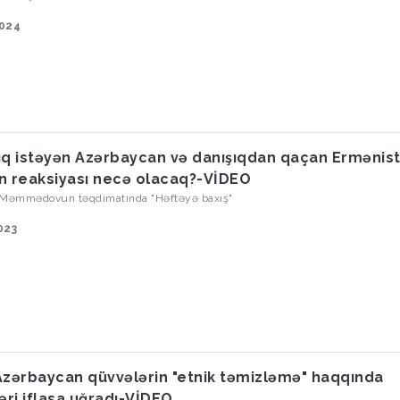
2024
ıq istəyən Azərbaycan və danışıqdan qaçan Ermənist
n reaksiyası necə olacaq?-VİDEO
 Məmmədovun təqdimatında "Həftəyə baxış"
023
Azərbaycan qüvvələrin "etnik təmizləmə" haqqında
ləri iflasa uğradı-VİDEO