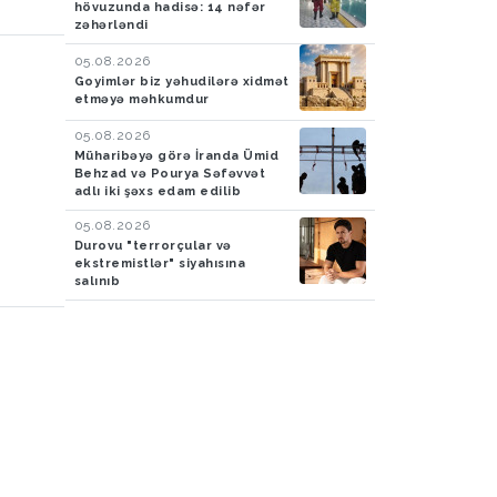
hövuzunda hadisə: 14 nəfər
zəhərləndi
05.08.2026
Goyimlər biz yəhudilərə xidmət
etməyə məhkumdur
05.08.2026
Müharibəyə görə İranda Ümid
Behzad və Pourya Səfəvvət
adlı iki şəxs edam edilib
05.08.2026
Durovu "terrorçular və
ekstremistlər" siyahısına
salınıb