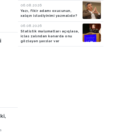
06.08.2026
Yazı, fikir adamı oxucunun,
xalqın istədiyinimi yazmalıdır?
06.08.2026
Statistik məlumatları açıqlasa,
iclas zalından kənarda onu
i
gözləyən şəxslər var
ki,
a