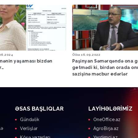
09.2022
Səmimi Söhbət
28.01.2021
yan Səmərqəndə ona görə
Səmimi söhbət - Leyla Ağay
i ki, birdən orada onu sülh
Yevda Abramov
nə məcbur edərlər
ƏSAS BAŞLIQLAR
LAYIHƏLƏRIMIZ
Gündəlik
OneOffice.az
lə
Verlişlər
AgroBirja.az
Köşə yazarları
Yardimci.az