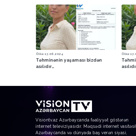
Ölkə
17.06.2024
Ölkə
16.
 bizdən
Təhminənin yaşaması bizdən
Paşin
asılıdır…
getməd
sazişi
Visiontv.az Azərbaycanda fəaliyyət göstərən
internet televiziyasıdır. Məqsədi internet vasitəsi
Azərbaycanda və dünyada baş verən siyasi,