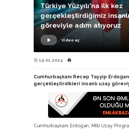
Türkiye Yüzyılı'na ilk kez
gerçekleştirdiğimiz insanl
göreviyle adım atıyoruz
Video aç
19.01.2024
Cumhurbaşkanı Recep Tayyip Erdoğan, Cu
gerçekleştirdikleri insanlı uzay göreviy
Cumhurbaşkanı Erdoğan, Milli Uzay Programı