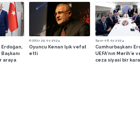
Kültür
29.07.2024
Spor
08.07.2024
 Erdoğan,
Oyuncu Kenan Işık vefat
Cumhurbaşkanı Er
 Başkanı
etti
UEFA'nın Merih'e v
ir araya
ceza siyasi bir kar