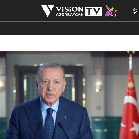
ANALİTİK
YAZARLAR
FORMULA 1
ANIM
PEŞƏ ETI