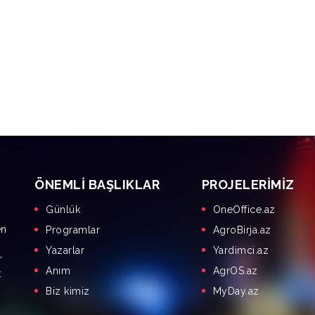
ÖNEMLI BAŞLIKLAR
PROJELERIMIZ
Günlük
OneOffice.az
en
Programlar
AgroBirja.az
Yazarlar
Yardimci.az
r
Anım
AgrOS.az
t
Biz kimiz
MyDay.az