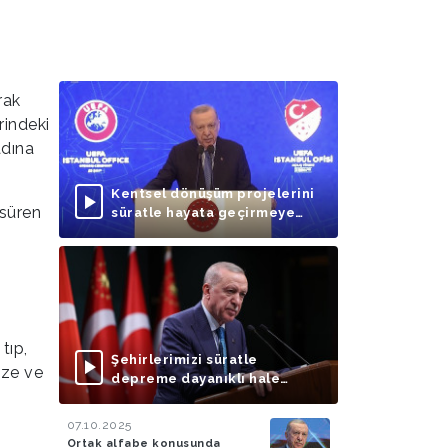
rak
rindeki
adına
Kentsel dönüşüm projelerini
 süren
süratle hayata geçirmeye
odaklanmalıyız
'
tıp,
Şehirlerimizi süratle
ize ve
depreme dayanıklı hale
getirmek dışında bir
seçeneğimiz bulunmuyor
07.10.2025
Ortak alfabe konusunda