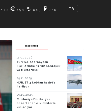
TR
1.70
1.96
0.03
2.10
KASI
BIZ KIMIZ
İLETIŞIM
Haberler
14.01.2026
Türkiye-Azerbaycan
ilişkilerinde 34 yıl: Kardeşlik
ve Müttefiklik
25.11.2025
HÜRJET 3 koldan hedefe
ilerliyor
29.10.2025
Cumhuriyet’in 102. yılı
düzenlenen etkinliklerle
kutlanıyor