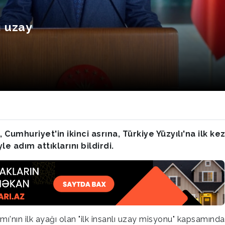
ı uzay
mhuriyet'in ikinci asrına, Türkiye Yüzyılı'na ilk ke
le adım attıklarını bildirdi.
'nın ilk ayağı olan "ilk insanlı uzay misyonu" kapsamında