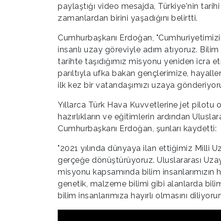
paylaştığı video mesajda, Türkiye'nin tarihi 
zamanlardan birini yaşadığını belirtti.
Cumhurbaşkanı Erdoğan, "Cumhuriyetimizin ik
insanlı uzay göreviyle adım atıyoruz. Bilim 
tarihte taşıdığımız misyonu yeniden icra e
parıltıyla ufka bakan gençlerimize, hayal
ilk kez bir vatandaşımızı uzaya gönderiyoru
Yıllarca Türk Hava Kuvvetlerine jet pilot
hazırlıkların ve eğitimlerin ardından Ulusl
Cumhurbaşkanı Erdoğan, şunları kaydetti:
"2021 yılında dünyaya ilan ettiğimiz Milli
gerçeğe dönüştürüyoruz. Uluslararası Uzay
misyonu kapsamında bilim insanlarımızın haz
genetik, malzeme bilimi gibi alanlarda bil
bilim insanlarımıza hayırlı olmasını diliyo