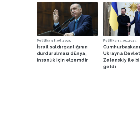
025
Politika
18.06.2025
Politika
15.05.2025
e konusunda
İsrail saldırganlığının
Cumhurbaşkanı
ak ilk adımı
durdurulması dünya,
Ukrayna Devlet
insanlık için elzemdir
Zelenskiy ile b
geldi