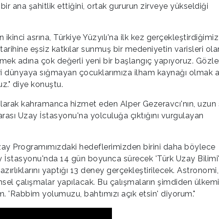
bir ana şahitlik ettiğini, ortak gururun zirveye yükseldiği
inci asrına, Türkiye Yüzyılı'na ilk kez gerçekleştirdiğimiz
tarihine eşsiz katkılar sunmuş bir medeniyetin varisleri ola
tmek adına çok değerli yeni bir başlangıç yapıyoruz. Gözle
leri dünyaya sığmayan çocuklarımıza ilham kaynağı olmak 
z." diye konuştu.
u olarak kahramanca hizmet eden Alper Gezeravcı'nın, uzun
ararası Uzay İstasyonu'na yolculuğa çıktığını vurgulayan
 Uzay Programımızdaki hedeflerimizden birini daha böylece
 İstasyonu'nda 14 gün boyunca sürecek 'Türk Uzay Bilimi
ırlıklarını yaptığı 13 deney gerçekleştirilecek. Astronomi, 
imsel çalışmalar yapılacak. Bu çalışmaların şimdiden ülkem
rum. 'Rabbim yolumuzu, bahtımızı açık etsin' diyorum."