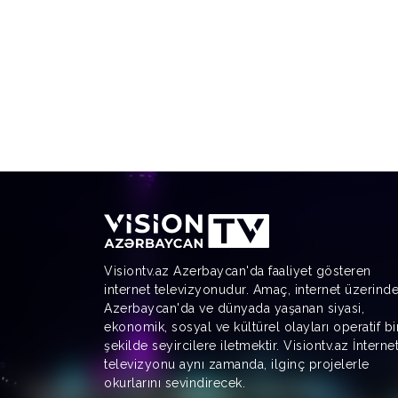
Visiontv.az Azerbaycan'da faaliyet gösteren
internet televizyonudur. Amaç, internet üzerind
Azerbaycan'da ve dünyada yaşanan siyasi,
ekonomik, sosyal ve kültürel olayları operatif bi
şekilde seyircilere iletmektir. Visiontv.az İnterne
televizyonu aynı zamanda, ilginç projelerle
okurlarını sevindirecek.