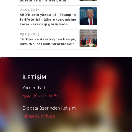
liderlerle bir araya geldi
03.04.2025
ABD'lilerin yüzde 58'i Trump'ın
tarifelerinin ülke ekonomisine
zarar vereceği görüşünde
05.03.2025
Türkiye ve Azerbaycan barışın,
huzurun, refahın tarafındadır
İLETIŞIM
Yardım hattı:
+994 70 404 11 81
E-posta üzerinden iletişim:
info@visiontv.az