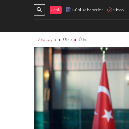
Canlı
Günlük haberler
Video
Ana sayfa
Ülke
Ülke
GÜNLÜK
PROGRAMLAR