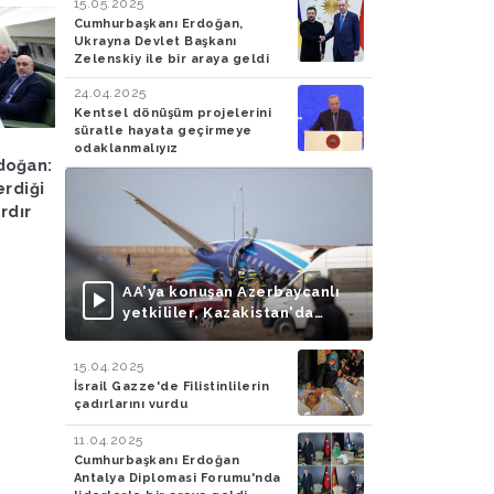
15.05.2025
Cumhurbaşkanı Erdoğan,
Ukrayna Devlet Başkanı
Zelenskiy ile bir araya geldi
24.04.2025
Kentsel dönüşüm projelerini
süratle hayata geçirmeye
Olay
05.07.2024
Ekonomi
03.07.2024
odaklanmalıyız
doğan:
Antalya'da çıkan orman
Hazine ve Maliye Bak
erdiği
yangını kontrol altına
Şimşek: Dezenflasyo
ardır
alınmaya çalışılıyor
süreci başladı
AA'ya konuşan Azerbaycanlı
yetkililer, Kazakistan'da
düşen uçağın Rus füzesiyle
vurulduğu iddialarını
15.04.2025
doğruladı
İsrail Gazze'de Filistinlilerin
çadırlarını vurdu
11.04.2025
Cumhurbaşkanı Erdoğan
Antalya Diplomasi Forumu'nda