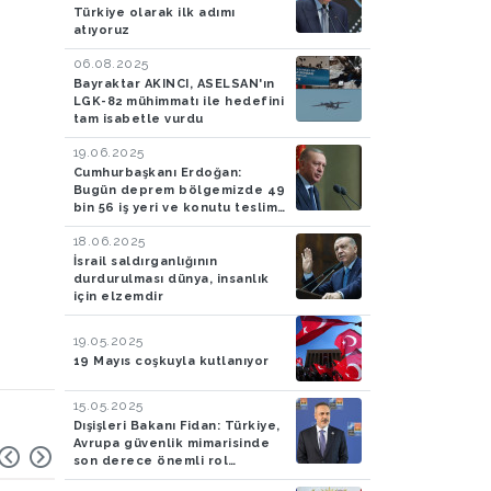
Türkiye olarak ilk adımı
atıyoruz
06.08.2025
Bayraktar AKINCI, ASELSAN'ın
LGK-82 mühimmatı ile hedefini
tam isabetle vurdu
19.06.2025
Cumhurbaşkanı Erdoğan:
Bugün deprem bölgemizde 49
bin 56 iş yeri ve konutu teslim
ediyoruz
18.06.2025
İsrail saldırganlığının
durdurulması dünya, insanlık
için elzemdir
19.05.2025
19 Mayıs coşkuyla kutlanıyor
15.05.2025
Dışişleri Bakanı Fidan: Türkiye,
Avrupa güvenlik mimarisinde
son derece önemli rol
oynamaya devam edecek