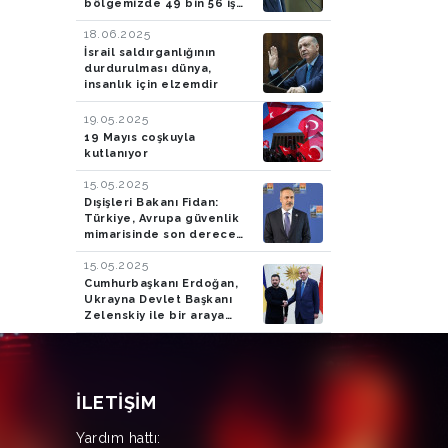
bölgemizde 49 bin 56 iş
yeri ve konutu teslim
18.06.2025
ediyoruz
İsrail saldırganlığının
durdurulması dünya,
insanlık için elzemdir
19.05.2025
19 Mayıs coşkuyla
kutlanıyor
15.05.2025
Dışişleri Bakanı Fidan:
Türkiye, Avrupa güvenlik
mimarisinde son derece
önemli rol oynamaya
15.05.2025
devam edecek
Cumhurbaşkanı Erdoğan,
Ukrayna Devlet Başkanı
Zelenskiy ile bir araya
geldi
İLETIŞIM
Yardım hattı: