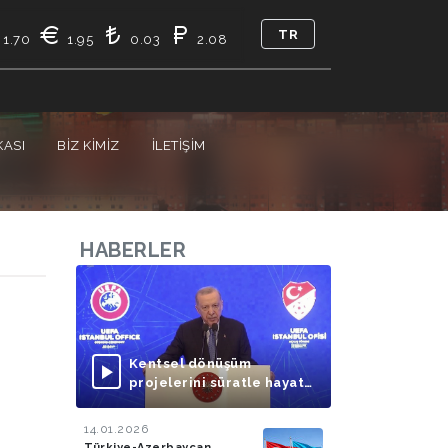
TR
1.70
1.95
0.03
2.08
KASI
BIZ KIMIZ
İLETIŞIM
HABERLER
Kentsel dönüşüm
projelerini süratle hayata
geçirmeye
odaklanmalıyız
14.01.2026
Türkiye-Azerbaycan