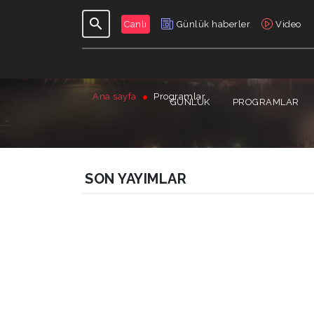
Canlı
Günlük haberler
Video
Ana sayfa
Programlar
GÜNLÜK
PROGRAMLAR
SON YAYIMLAR