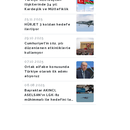
ilişkilerinde 34 yıl:
Kardeşlik ve Müttefiklik
25.11.2025
HÜRJET 3 koldan hedefe
ilerliyor
29.10.2025
Cumhuriyet’in 102. yılı
düzenlenen etkinliklerle
kutlanıyor
07.10.2025
Ortak alfabe konusunda
Türkiye olarak ilk adımı
atıyoruz
06.08.2025
Bayraktar AKINCI,
ASELSAN'ın LGK-82
mühimmatı ile hedefini tam
isabetle vurdu