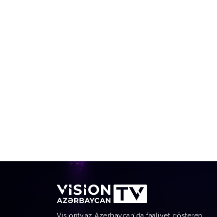
Visiontv.az Azerbaycan'da faaliyet gösteren