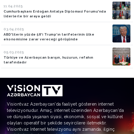
11.04.2025
Cumhurbaşkanı Erdoğan Antalya Diplomasi Forumu'nda
liderlerle bir araya geldi
03.04.2025
ABD'lilerin yüzde 58'i Trump'ın tarifelerinin ülke
ekonomisine zarar vereceği görüşünde
05.03.2025
Türkiye ve Azerbaycan barışın, huzurun, refahın
tarafındadır
Visiontv.az Azerbaycan'da faaliyet gösteren internet
televizyonudur. Amaç, internet üzerinden Azerbaycan'da
ve dünyada yaşanan siyasi, ekonomik, sosyal ve kültürel
olayları operatif bir şekilde seyircilere iletmektir.
Visiontv.az İnternet televizyonu aynı zamanda, ilginç