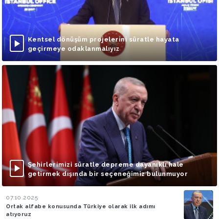
Kentsel dönüşüm projelerini süratle hayata
geçirmeye odaklanmalıyız
Şehirlerimizi süratle depreme dayanıklı hale
getirmek dışında bir seçeneğimiz bulunmuyor
07.10.2025
Ortak alfabe konusunda Türkiye olarak ilk adımı
atıyoruz