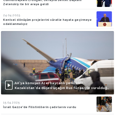
Cumhurbaşkanı Erdoğan, Ukrayna Devlet Başkanı
Zelenskiy ile bir araya geldi
24.04.2025
Kentsel dönüşüm projelerini süratle hayata geçirmeye
odaklanmalıyız
AA'ya konuşan Azerbaycanlı yetkililer,
Kazakistan'da düşen uçağın Rus füzesiyle vurulduğu
iddialarını doğruladı
15.04.2025
İsrail Gazze'de Filistinlilerin çadırlarını vurdu