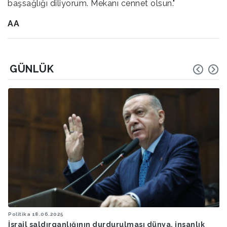
başsağlığı diliyorum. Mekanı cennet olsun."
AA
GÜNLÜK
Politika
15.05.2025
 insanlık
Cumhurbaşkanı Erdoğan, Ukrayna Devlet Baş