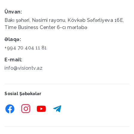
Ünvan:
Bakı şəhəri, Nəsimi rayonu, Kövkəb Səfərliyeva 16E,
Time Business Center 6-cı mərtəbə
Əlaqə:
+994 70 404 11 81
E-mail:
info@visiontv.az
Sosial Şəbəkələr