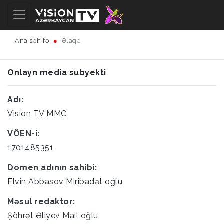
Ana səhifə
Əlaqə
Onlayn media subyekti
Adı:
Vision TV MMC
VÖEN-i:
1701485351
Domen adının sahibi:
Elvin Abbasov Miribadət oğlu
Məsul redaktor:
Şöhrət Əliyev Mail oğlu