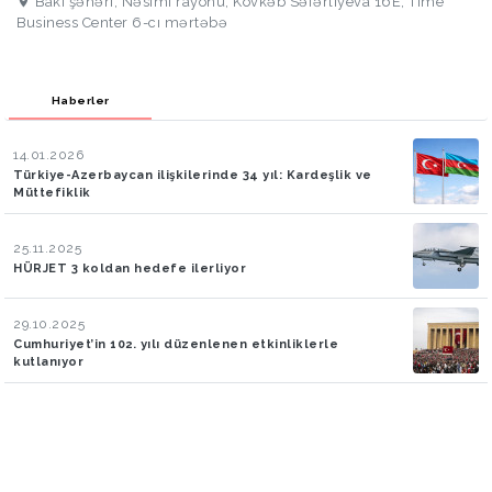
Bakı şəhəri, Nəsimi rayonu, Kövkəb Səfərliyeva 16E, Time
Business Center 6-cı mərtəbə
Haberler
14.01.2026
Türkiye-Azerbaycan ilişkilerinde 34 yıl: Kardeşlik ve
Müttefiklik
25.11.2025
HÜRJET 3 koldan hedefe ilerliyor
29.10.2025
Cumhuriyet’in 102. yılı düzenlenen etkinliklerle
kutlanıyor