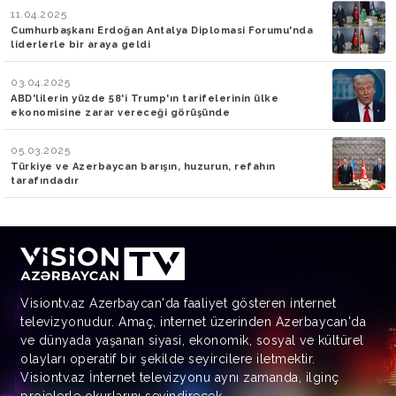
11.04.2025
Cumhurbaşkanı Erdoğan Antalya Diplomasi Forumu'nda
liderlerle bir araya geldi
03.04.2025
ABD'lilerin yüzde 58'i Trump'ın tarifelerinin ülke
ekonomisine zarar vereceği görüşünde
05.03.2025
Türkiye ve Azerbaycan barışın, huzurun, refahın
tarafındadır
Visiontv.az Azerbaycan'da faaliyet gösteren internet
televizyonudur. Amaç, internet üzerinden Azerbaycan'da
ve dünyada yaşanan siyasi, ekonomik, sosyal ve kültürel
olayları operatif bir şekilde seyircilere iletmektir.
Visiontv.az İnternet televizyonu aynı zamanda, ilginç