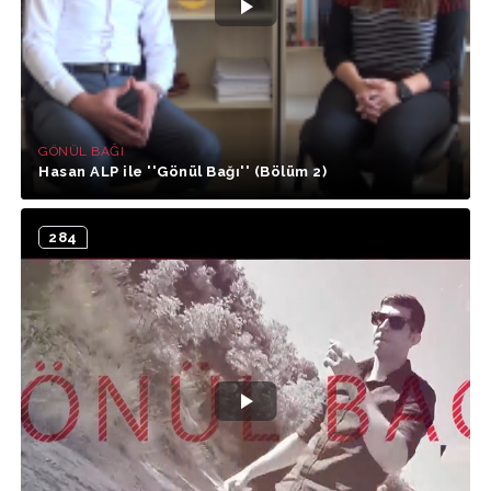
GÖNÜL BAĞI
Hasan ALP ile ''Gönül Bağı'' (Bölüm 2)
284