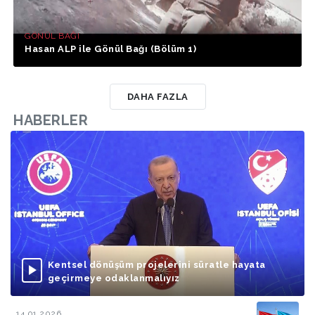
GÖNÜL BAĞI
Hasan ALP ile Gönül Bağı (Bölüm 1)
DAHA FAZLA
HABERLER
Kentsel dönüşüm projelerini süratle hayata
geçirmeye odaklanmalıyız
14.01.2026