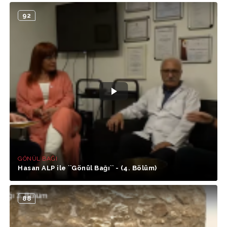
92
GÖNÜL BAĞI
Hasan ALP ile ``Gönül Bağı`` - (4. Bölüm)
88