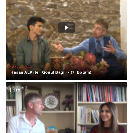
GÖNÜL BAĞI
Hasan ALP ile ``Gönül Bağı`` - (3. Bölüm)
122