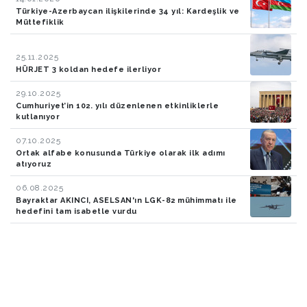
Türkiye-Azerbaycan ilişkilerinde 34 yıl: Kardeşlik ve
Müttefiklik
25.11.2025
HÜRJET 3 koldan hedefe ilerliyor
29.10.2025
Cumhuriyet’in 102. yılı düzenlenen etkinliklerle
kutlanıyor
07.10.2025
Ortak alfabe konusunda Türkiye olarak ilk adımı
atıyoruz
06.08.2025
Bayraktar AKINCI, ASELSAN'ın LGK-82 mühimmatı ile
hedefini tam isabetle vurdu