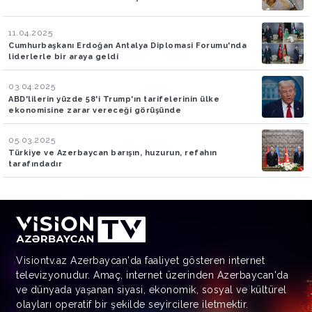
11.04.2025
Cumhurbaşkanı Erdoğan Antalya Diplomasi Forumu'nda
liderlerle bir araya geldi
03.04.2025
ABD'lilerin yüzde 58'i Trump'ın tarifelerinin ülke
ekonomisine zarar vereceği görüşünde
05.03.2025
Türkiye ve Azerbaycan barışın, huzurun, refahın
tarafındadır
Visiontv.az Azerbaycan'da faaliyet gösteren internet
televizyonudur. Amaç, internet üzerinden Azerbaycan'da
ve dünyada yaşanan siyasi, ekonomik, sosyal ve kültürel
olayları operatif bir şekilde seyircilere iletmektir.