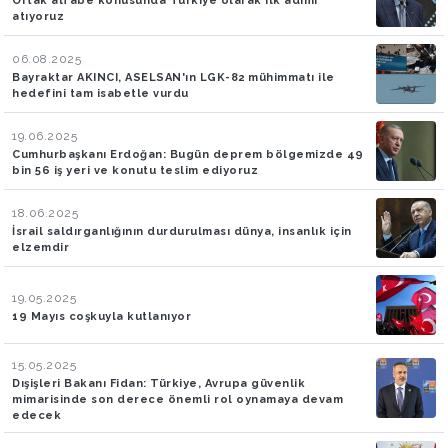
Ortak alfabe konusunda Türkiye olarak ilk adımı
atıyoruz
06.08.2025
Bayraktar AKINCI, ASELSAN'ın LGK-82 mühimmatı ile
hedefini tam isabetle vurdu
19.06.2025
Cumhurbaşkanı Erdoğan: Bugün deprem bölgemizde 49
bin 56 iş yeri ve konutu teslim ediyoruz
18.06.2025
İsrail saldırganlığının durdurulması dünya, insanlık için
elzemdir
19.05.2025
19 Mayıs coşkuyla kutlanıyor
15.05.2025
Dışişleri Bakanı Fidan: Türkiye, Avrupa güvenlik
mimarisinde son derece önemli rol oynamaya devam
edecek