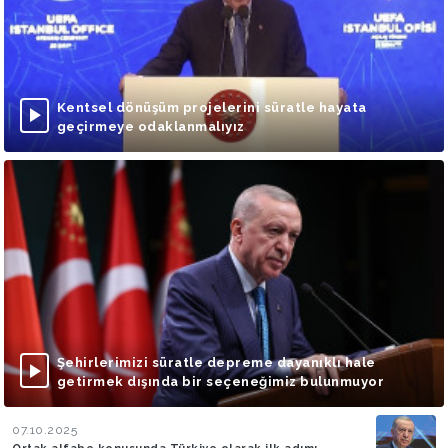
Kentsel dönüşüm projelerini süratle hayata
geçirmeye odaklanmalıyız
Şehirlerimizi süratle depreme dayanıklı hale
getirmek dışında bir seçeneğimiz bulunmuyor
07.10.2025