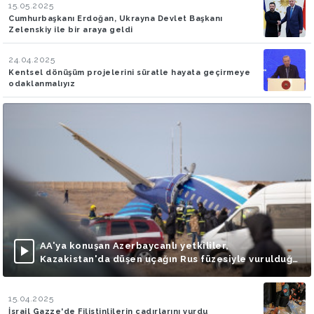
15.05.2025
Cumhurbaşkanı Erdoğan, Ukrayna Devlet Başkanı
Zelenskiy ile bir araya geldi
24.04.2025
Kentsel dönüşüm projelerini süratle hayata geçirmeye
odaklanmalıyız
AA'ya konuşan Azerbaycanlı yetkililer,
Kazakistan'da düşen uçağın Rus füzesiyle vurulduğu
iddialarını doğruladı
15.04.2025
İsrail Gazze'de Filistinlilerin çadırlarını vurdu