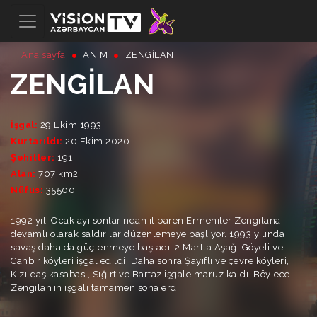
Ana sayfa
ANIM
ZENGILAN
ZENGILAN
İşgal:
29 Ekim 1993
Kurtarıldı:
20 Ekim 2020
Şehitler:
191
Alan:
707 km2
Nüfus:
35500
1992 yılı Ocak ayı sonlarından itibaren Ermeniler Zengilana
devamlı olarak saldırılar düzenlemeye başlıyor. 1993 yılında
savaş daha da güçlenmeye başladı. 2 Martta Aşağı Göyeli ve
Canbir köyleri işgal edildi. Daha sonra Şayıflı ve çevre köyleri,
Kızıldaş kasabası, Sığırt ve Bartaz işgale maruz kaldı. Böylece
Zengilan’ın ışgali tamamen sona erdi.