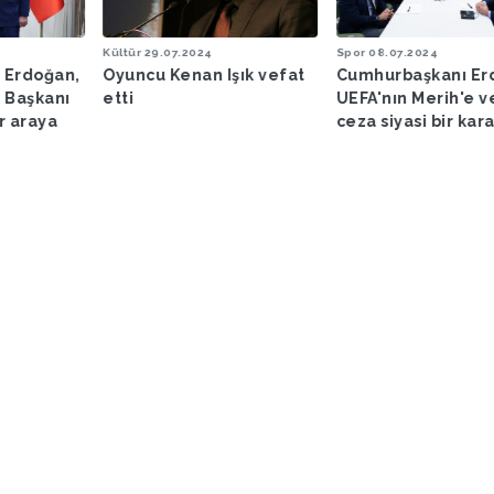
Kültür
29.07.2024
Spor
08.07.2024
 Erdoğan,
Oyuncu Kenan Işık vefat
Cumhurbaşkanı Er
 Başkanı
etti
UEFA'nın Merih'e v
ir araya
ceza siyasi bir kar