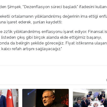
en Şimşek, "Dezenflasyon süreci başladı." ifadesini kulland
ketli ortalamanın yıllıklandırılmış değerinin ima ettiği enf
na işaret ederek, şunları kaydetti:
 22’lik yıllıklandırılmış enflasyonu işaret ediyor. Finansal ist
ri listeden çıkış gibi birçok alanda elde ettiğimiz başarıyı,
da da belirgin şekilde göreceğiz. Fiyat istikrarına ulaşa
kalıcı refah artışını sağlayacağız."