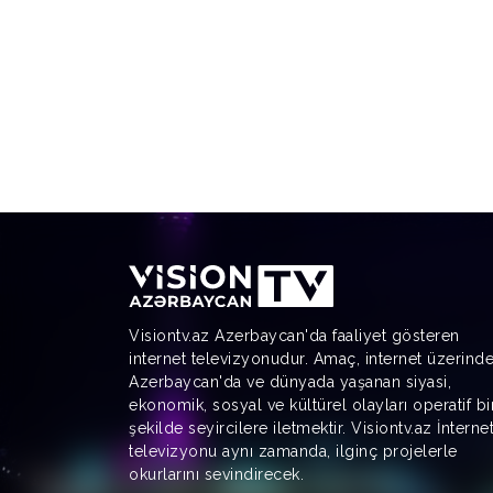
Visiontv.az Azerbaycan'da faaliyet gösteren
internet televizyonudur. Amaç, internet üzerind
Azerbaycan'da ve dünyada yaşanan siyasi,
ekonomik, sosyal ve kültürel olayları operatif bi
şekilde seyircilere iletmektir. Visiontv.az İnterne
televizyonu aynı zamanda, ilginç projelerle
okurlarını sevindirecek.