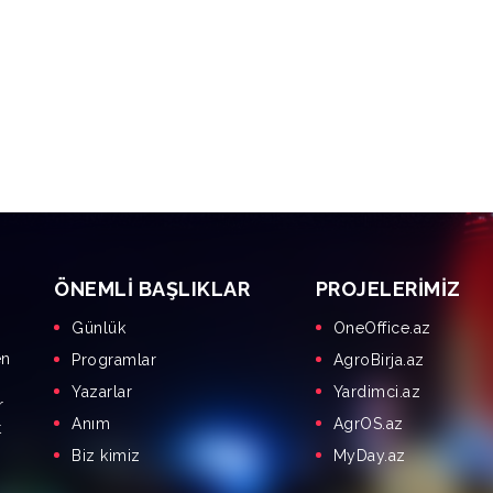
ÖNEMLI BAŞLIKLAR
PROJELERIMIZ
Günlük
OneOffice.az
en
Programlar
AgroBirja.az
Yazarlar
Yardimci.az
r
Anım
AgrOS.az
t
Biz kimiz
MyDay.az