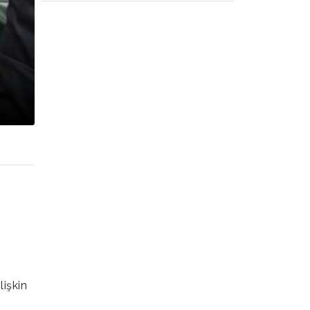
işkin