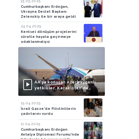
15.05.2025
Cumhurbaşkanı Erdoğan,
Ukrayna Devlet Başkanı
Zelenskiy ile bir araya geldi
24.04.2025
Kentsel dönüşüm projelerini
süratle hayata geçirmeye
odaklanmalıyız
AA'ya konuşan Azerbaycanlı
yetkililer, Kazakistan'da
düşen uçağın Rus füzesiyle
vurulduğu iddialarını
15.04.2025
doğruladı
İsrail Gazze'de Filistinlilerin
çadırlarını vurdu
11.04.2025
Cumhurbaşkanı Erdoğan
Antalya Diplomasi Forumu'nda