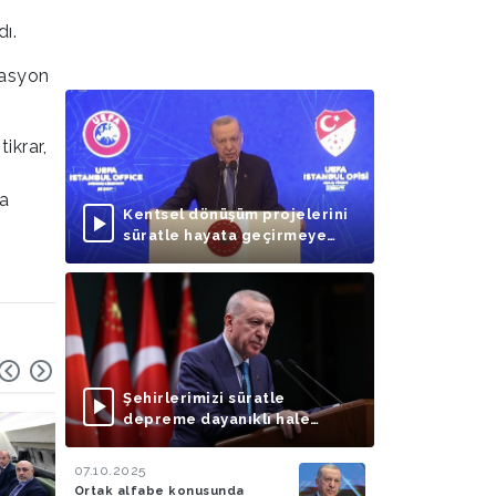
ı.
lasyon
ikrar,
na
Kentsel dönüşüm projelerini
süratle hayata geçirmeye
odaklanmalıyız
Şehirlerimizi süratle
depreme dayanıklı hale
getirmek dışında bir
seçeneğimiz bulunmuyor
07.10.2025
Ortak alfabe konusunda