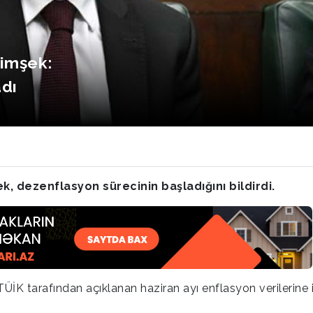
Şimşek:
dı
, dezenflasyon sürecinin başladığını bildirdi.
 tarafından açıklanan haziran ayı enflasyon verilerine il