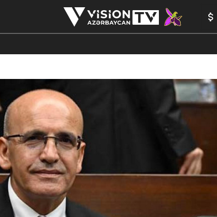
ANALİTİK
YAZARLAR
FORMULA 1
ANIM
PEŞƏ ETI