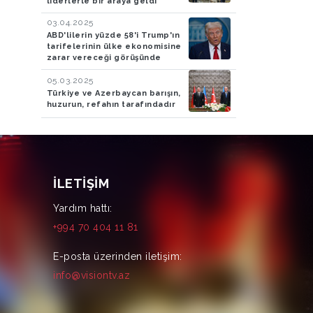
liderlerle bir araya geldi
03.04.2025
ABD'lilerin yüzde 58'i Trump'ın
tarifelerinin ülke ekonomisine
zarar vereceği görüşünde
05.03.2025
Türkiye ve Azerbaycan barışın,
huzurun, refahın tarafındadır
İLETIŞIM
Yardım hattı:
+994 70 404 11 81
E-posta üzerinden iletişim:
info@visiontv.az