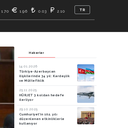
TR
1.70
1.96
0.03
2.10
KASI
BIZ KIMIZ
İLETIŞIM
Haberler
14.01.2026
Türkiye-Azerbaycan
ilişkilerinde 34 yıl: Kardeşlik
ve Müttefiklik
25.11.2025
HÜRJET 3 koldan hedefe
ilerliyor
29.10.2025
Cumhuriyet’in 102. yılı
düzenlenen etkinliklerle
kutlanıyor