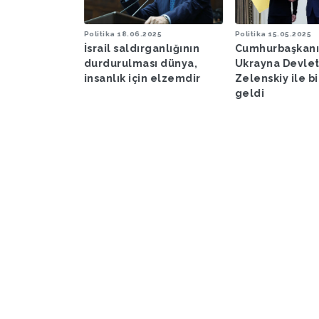
025
Politika
18.06.2025
Politika
15.05.2025
e konusunda
İsrail saldırganlığının
Cumhurbaşkanı
ak ilk adımı
durdurulması dünya,
Ukrayna Devlet
insanlık için elzemdir
Zelenskiy ile b
geldi