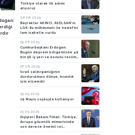
Türkiye olarak ilk adımı
atıyoruz
Olay
05.07.2024
Ekonomi
03.07.2024
06.08.2025
doğan:
Antalya'da çıkan orman
Hazine ve Maliye Bak
Bayraktar AKINCI, ASELSAN'ın
erdiği
yangını kontrol altına
Şimşek: Dezenflasyo
LGK-82 mühimmatı ile hedefini
tam isabetle vurdu
ardır
alınmaya çalışılıyor
süreci başladı
19.06.2025
Cumhurbaşkanı Erdoğan:
Bugün deprem bölgemizde 49
bin 56 iş yeri ve konutu teslim
ediyoruz
18.06.2025
İsrail saldırganlığının
durdurulması dünya, insanlık
için elzemdir
19.05.2025
19 Mayıs coşkuyla kutlanıyor
15.05.2025
Dışişleri Bakanı Fidan: Türkiye,
Avrupa güvenlik mimarisinde
son derece önemli rol
oynamaya devam edecek