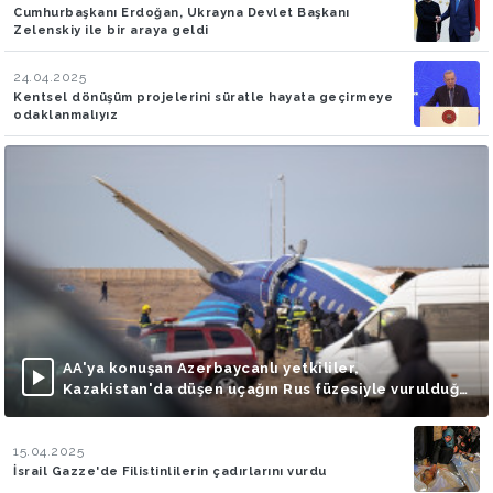
Cumhurbaşkanı Erdoğan, Ukrayna Devlet Başkanı
Zelenskiy ile bir araya geldi
24.04.2025
Kentsel dönüşüm projelerini süratle hayata geçirmeye
odaklanmalıyız
AA'ya konuşan Azerbaycanlı yetkililer,
Kazakistan'da düşen uçağın Rus füzesiyle vurulduğu
iddialarını doğruladı
15.04.2025
İsrail Gazze'de Filistinlilerin çadırlarını vurdu