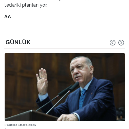
tedariki planlanıyor.
AA
GÜNLÜK
.2025
Politika
15.05.20