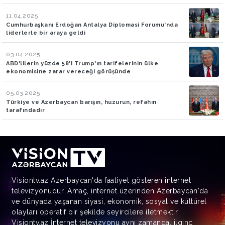
11.04.2025
Cumhurbaşkanı Erdoğan Antalya Diplomasi Forumu'nda
liderlerle bir araya geldi
03.04.2025
ABD'lilerin yüzde 58'i Trump'ın tarifelerinin ülke
ekonomisine zarar vereceği görüşünde
05.03.2025
Türkiye ve Azerbaycan barışın, huzurun, refahın
tarafındadır
Visiontv.az Azerbaycan'da faaliyet gösteren internet
televizyonudur. Amaç, internet üzerinden Azerbaycan'da
ve dünyada yaşanan siyasi, ekonomik, sosyal ve kültürel
olayları operatif bir şekilde seyircilere iletmektir.
Visiontv.az İnternet televizyonu aynı zamanda, ilginç