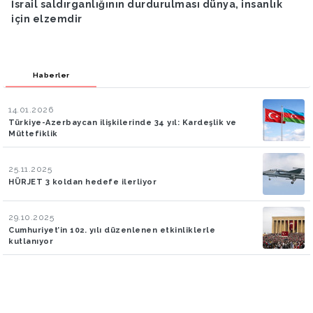
dırganlığının durdurulması dünya, insanlık
Cumhurbaşka
mdir
Zelenskiy ile
Haberler
14.01.2026
Türkiye-Azerbaycan ilişkilerinde 34 yıl: Kardeşlik ve
Müttefiklik
25.11.2025
HÜRJET 3 koldan hedefe ilerliyor
29.10.2025
Cumhuriyet’in 102. yılı düzenlenen etkinliklerle
kutlanıyor