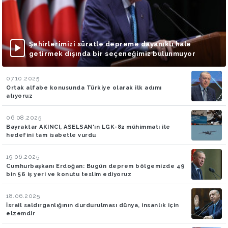
Şehirlerimizi süratle depreme dayanıklı hale
getirmek dışında bir seçeneğimiz bulunmuyor
07.10.2025
Ortak alfabe konusunda Türkiye olarak ilk adımı
atıyoruz
06.08.2025
Bayraktar AKINCI, ASELSAN'ın LGK-82 mühimmatı ile
hedefini tam isabetle vurdu
19.06.2025
Cumhurbaşkanı Erdoğan: Bugün deprem bölgemizde 49
bin 56 iş yeri ve konutu teslim ediyoruz
18.06.2025
İsrail saldırganlığının durdurulması dünya, insanlık için
elzemdir