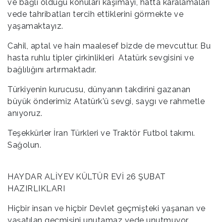
ve bağlı olduğu konuları kaşımayı, hatta karalamaları
vede tahribatları tercih ettiklerini görmekte ve
yaşamaktayız.
Cahil, aptal ve hain maalesef bizde de mevcuttur. Bu
hasta ruhlu tipler çirkinlikleri Atatürk sevgisini ve
bağlılığını artırmaktadır.
Türkiyenin kurucusu, dünyanın takdirini gazanan
büyük önderimiz Atatürk'ü sevgi, saygı ve rahmetle
anıyoruz.
Teşekkürler İran Türkleri ve Traktör Futbol takımı.
Sağolun.
HAYDAR ALİYEV KÜLTÜR EVİ 26 ŞUBAT
HAZIRLIKLARI
Hiçbir insan ve hiçbir Devlet geçmişteki yaşanan ve
yaşatılan geçmişini unutamaz vede unutmuyor.