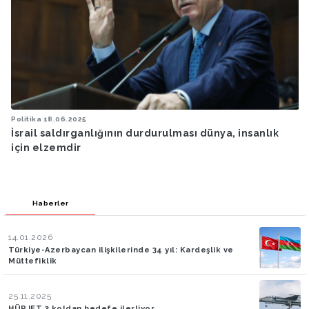
Politika
15.05.2025
Cumhurbaşkanı Erdoğan, Ukrayna Devlet Başkanı
Zelenskiy ile bir araya geldi
Haberler
14.01.2026
Türkiye-Azerbaycan ilişkilerinde 34 yıl: Kardeşlik ve
Müttefiklik
25.11.2025
HÜRJET 3 koldan hedefe ilerliyor