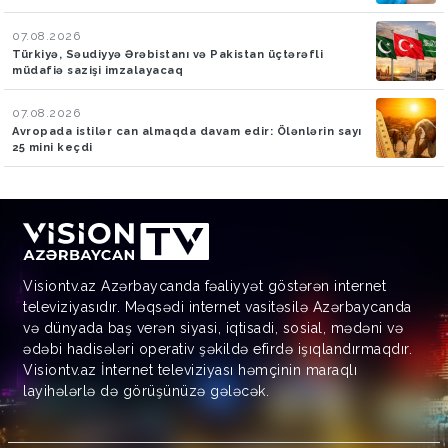
07.08.2026
Türkiyə, Səudiyyə Ərəbistanı və Pakistan üçtərəfli
müdafiə sazişi imzalayacaq
07.08.2026
Avropada istilər can almaqda davam edir: Ölənlərin sayı
25 mini keçdi
Visiontv.az Azərbaycanda fəaliyyət göstərən internet
televiziyasıdır. Məqsədi internet vasitəsilə Azərbaycanda
və dünyada baş verən siyasi, iqtisadi, sosial, mədəni və
ədəbi hadisələri operativ şəkildə efirdə işıqlandırmaqdır.
Visiontv.az İnternet televiziyası həmçinin maraqlı
layihələrlə də görüşünüzə gələcək.