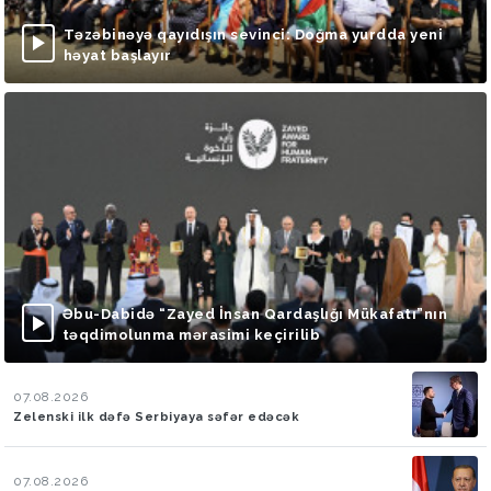
Təzəbinəyə qayıdışın sevinci: Doğma yurdda yeni
həyat başlayır
Əbu-Dabidə “Zayed İnsan Qardaşlığı Mükafatı”nın
təqdimolunma mərasimi keçirilib
07.08.2026
Zelenski ilk dəfə Serbiyaya səfər edəcək
07.08.2026