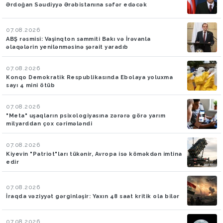
Ərdoğan Səudiyyə Ərəbistanına səfər edəcək
07.08.2026
ABŞ rəsmisi: Vaşinqton sammiti Bakı və İrəvanla
əlaqələrin yenilənməsinə şərait yaradıb
07.08.2026
Konqo Demokratik Respublikasında Ebolaya yoluxma
sayı 4 mini ötüb
07.08.2026
"Meta" uşaqların psixologiyasına zərərə görə yarım
milyarddan çox cərimələndi
07.08.2026
Kiyevin "Patriot"ları tükənir, Avropa isə köməkdən imtina
edir
07.08.2026
İraqda vəziyyət gərginləşir: Yaxın 48 saat kritik ola bilər
07.08.2026