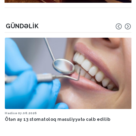
GÜNDƏLIK
Hadisə
07.08.2026
Ötən ay 13 stomatoloq məsuliyyətə cəlb edilib