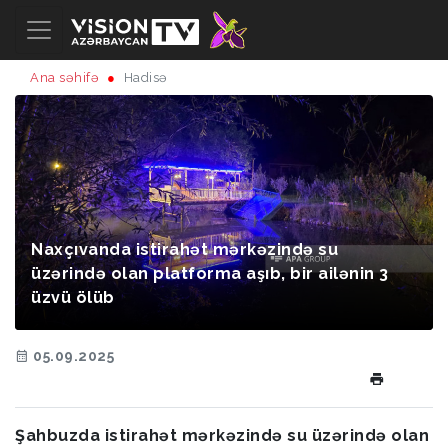
Ana səhifə
Hadisə
Naxçıvanda istirahət mərkəzində su
üzərində olan platforma aşıb, bir ailənin 3
üzvü ölüb
05.09.2025
Şahbuzda istirahət mərkəzində su üzərində olan