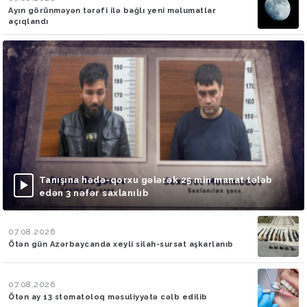
Ayın görünməyən tərəfi ilə bağlı yeni məlumatlar
açıqlandı
Tanışına hədə-qorxu gələrək 25 min manat tələb
edən 3 nəfər saxlanılıb
07.08.2026
Ötən gün Azərbaycanda xeyli silah-sursat aşkarlanıb
07.08.2026
Ötən ay 13 stomatoloq məsuliyyətə cəlb edilib