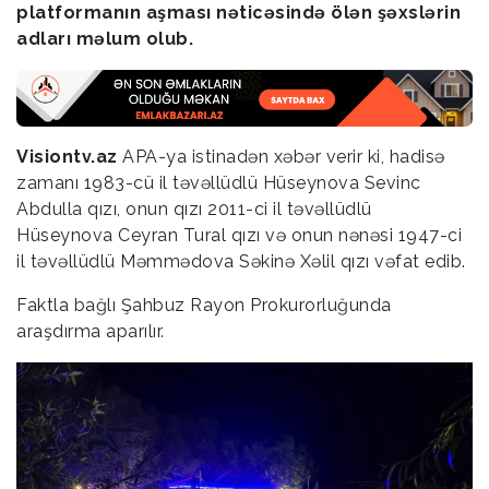
platformanın aşması nəticəsində ölən şəxslərin
adları məlum olub.
Visiontv.az
APA-ya istinadən xəbər verir ki, hadisə
zamanı 1983-cü il təvəllüdlü Hüseynova Sevinc
Abdulla qızı, onun qızı 2011-ci il təvəllüdlü
Hüseynova Ceyran Tural qızı və onun nənəsi 1947-ci
il təvəllüdlü Məmmədova Səkinə Xəlil qızı vəfat edib.
Faktla bağlı Şahbuz Rayon Prokurorluğunda
araşdırma aparılır.