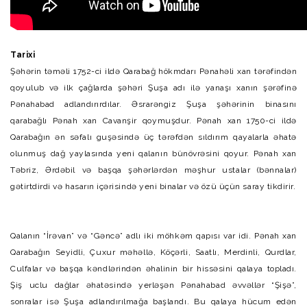
Tarixi
Şəhərin təməli 1752-ci ildə Qarabağ hökmdarı
Pənahəli xan
tərəfindən
qoyulub və ilk çağlarda şəhəri Şuşa adı ilə yanaşı xanın şərəfinə
Pənahabad adlandırırdılar.
Əsrarəngiz Şuşa şəhərinin binasını
qarabağlı Pənah xan Cavanşir qoymuşdur. Pənah xan 1750-ci ildə
Qarabağın ən səfalı guşəsində üç tərəfdən sıldırım qayalarla əhatə
olunmuş dağ yaylasında yeni qalanın bünövrəsini qoyur. Pənah xan
Təbriz, Ərdəbil və başqa şəhərlərdən məşhur ustalar (bənnalar)
gətirtdirdi və hasarın içərisində yeni binalar və özü üçün saray tikdirir.
Qalanın “İrəvan” və “Gəncə” adlı iki möhkəm qapısı var idi. Pənah xan
Qarabağın Seyidli, Çuxur məhəllə, Köçərli, Saatlı, Merdinli, Qurdlar,
Culfalar və başqa kəndlərindən əhalinin bir hissəsini qalaya topladı.
Şiş uclu dağlar əhatəsində yerləşən Pənahabad əvvəllər “Şişə”,
sonralar isə Şuşa adlandırılmağa başlandı. Bu qalaya hücum edən