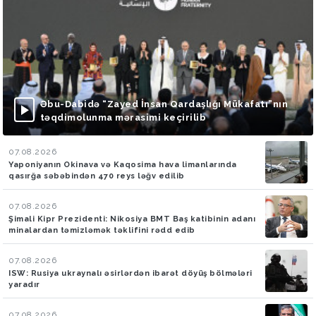
Əbu-Dabidə “Zayed İnsan Qardaşlığı Mükafatı”nın
təqdimolunma mərasimi keçirilib
07.08.2026
Yaponiyanın Okinava və Kaqosima hava limanlarında
qasırğa səbəbindən 470 reys ləğv edilib
07.08.2026
Şimali Kipr Prezidenti: Nikosiya BMT Baş katibinin adanı
minalardan təmizləmək təklifini rədd edib
07.08.2026
ISW: Rusiya ukraynalı əsirlərdən ibarət döyüş bölmələri
yaradır
07.08.2026