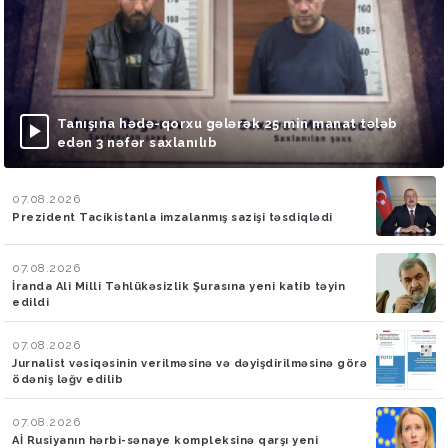
Tanışına hədə-qorxu gələrək 25 min manat tələb
edən 3 nəfər saxlanılıb
07.08.2026
Prezident Tacikistanla imzalanmış sazişi təsdiqlədi
07.08.2026
İranda Ali Milli Təhlükəsizlik Şurasına yeni katib təyin
edildi
07.08.2026
Jurnalist vəsiqəsinin verilməsinə və dəyişdirilməsinə görə
ödəniş ləğv edilib
07.08.2026
Aİ Rusiyanın hərbi-sənaye kompleksinə qarşı yeni