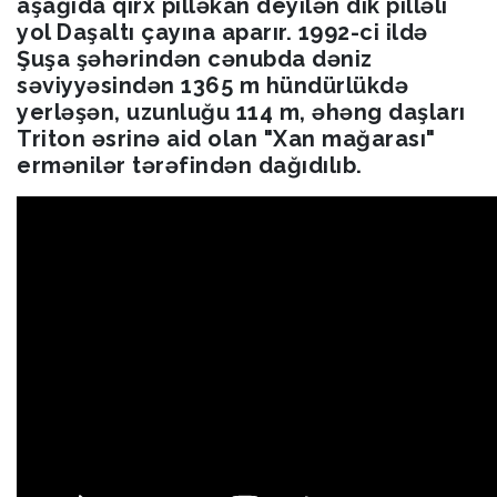
aşağıda qırx pilləkan deyilən dik pilləli
yol Daşaltı çayına aparır. 1992-ci ildə
Şuşa şəhərindən cənubda dəniz
səviyyəsindən 1365 m hündürlükdə
yerləşən, uzunluğu 114 m, əhəng daşları
Triton əsrinə aid olan "Xan mağarası"
ermənilər tərəfindən dağıdılıb.