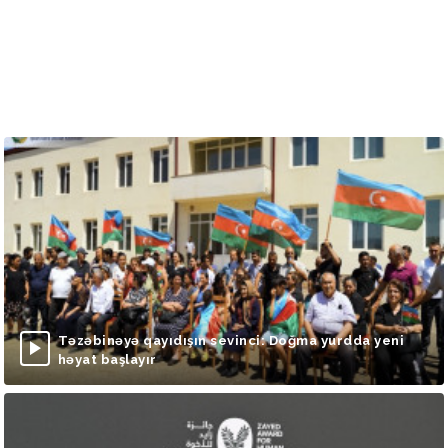
Təzəbinəyə qayıdışın sevinci: Doğma yurdda yeni
həyat başlayır