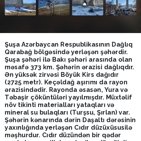
Şuşa Azərbaycan Respublikasının Dağlıq
Qarabağ bölgəsində yerləşən şəhərdir.
Şuşa şəhəri ilə Bakı şəhəri arasında olan
məsafə 373 km. Şəhərin ərazisi dağlıqdır.
Ən yüksək zirvəsi Böyük Kirs dağıdır
(2725 metr). Keçəldağ aşırımı da rayon
ərazisindədir. Rayonda əsasən, Yura və
Təbaşir çöküntüləri yayılmışdır. Müxtəlif
növ tikinti materialları yataqları və
mineral su bulaqları (Turşsu, Şırlan) var.
Şəhərin kənarında dərin Daşaltı dərəsinin
yaxınlığında yerləşən Cıdır düzüxüsusilə
məşhurdur. Cıdır düzündən bir qədər