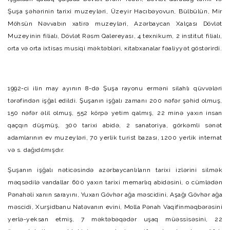
Şuşa şəhərinin tarixi muzeyləri, Üzeyir Hacıbəyovun, Bülbülün, Mir
Möhsün Nəvvabın xatirə muzeyləri, Azərbaycan Xalçası Dövlət
Muzeyinin filialı, Dövlət Rəsm Qalеrеyası, 4 texnikum, 2 institut filialı,
orta və orta ixtisas musiqi məktəbləri, кitabхanalar fəaliyyət göstərirdi.
1992-ci ilin may ayının 8-də Şuşa rayonu erməni silahlı qüvvələri
tərəfindən işğal edildi. Şuşanın işğalı zamanı 200 nəfər şəhid olmuş,
150 nəfər əlil olmuş, 552 körpə yetim qalmış, 22 minə yaxın insan
qaçqın düşmüş, 300 tarixi abidə, 2 sanatoriya, görkəmli sənət
adamlarının ev muzeyləri, 70 yerlik turist bazası, 1200 yerlik internat
və s. dağıdılmışdır.
Şuşanın işğalı
nəticəsində azərbaycanlıların tarixi izlərini silmək
məqsədilə vandallar 600 yaxın tarixi memarlıq abidəsini, o cümlədən
Pənahəli xan
ın sarayını,
Yuxarı Gövhər ağa məscidini
,
Aşağı Gövhər ağa
məscidi
,
Xurşidbanu Natəvan
ın evini,
Molla Pənah Vaqifin
məqbərəsini
yerlə-yeksan etmiş, 7 məktəbəqədər uşaq müəssisəsini, 22