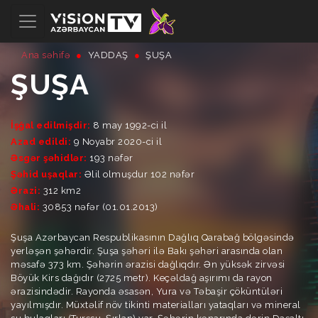
Ana səhifə
YADDAŞ
ŞUŞA
ŞUŞA
İşğal edilmişdir:
8 may 1992-ci il
Azad edildi:
9 Noyabr 2020-ci il
Əsgər şəhidlər:
193 nəfər
Şəhid uşaqlar:
Əlil olmuşdur 102 nəfər
Ərazi:
312 km2
Əhali:
30853 nəfər (01.01.2013)
Şuşa Azərbaycan Respublikasının Dağlıq Qarabağ bölgəsində
yerləşən şəhərdir. Şuşa şəhəri ilə Bakı şəhəri arasında olan
məsafə 373 km. Şəhərin ərazisi dağlıqdır. Ən yüksək zirvəsi
Böyük Kirs dağıdır (2725 metr). Keçəldağ aşırımı da rayon
ərazisindədir. Rayonda əsasən, Yura və Təbaşir çöküntüləri
yayılmışdır. Müxtəlif növ tikinti materialları yataqları və mineral