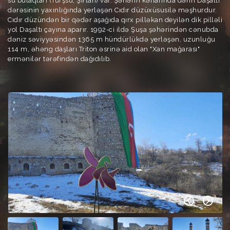
su bulaqları (Turşsu, Şırlan) var. Şəhərin kənarında dərin Daşaltı
dərəsinin yaxınlığında yerləşən Cıdır düzüxüsusilə məşhurdur.
Cıdır düzündən bir qədər aşağıda qırx pilləkan deyilən dik pilləli
yol Daşaltı çayına aparır. 1992-ci ildə Şuşa şəhərindən cənubda
dəniz səviyyəsindən 1365 m hündürlükdə yerləşən, uzunluğu
114 m, əhəng daşları Triton əsrinə aid olan "Xan mağarası"
ermənilər tərəfindən dağıdılıb.