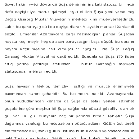
Sovet hakimiyyəti dövründə Şuşa şəhərinin inzibati statusu bir neçə
dəfə dəyişikliyə məruz qalmışdı. 1921-ci ildə Şuşa yeni yaradılmış
Dağlıq Qarabağ Muxtar Vilayətinin mərkəzi kimi müəyyənləşdirildi.
Lakin bu qərar 1923-cü ildə dəyişdirilərək Vilayətin mərkəzi Xankəndi
seçildi. Ermənilər Azərbaycana qarşı hazırladıqları planları Şuşadan
həyata keçirməyin heç də asan olmayacağını başa düşüb bu qərarın
həyata keçirilməsinə nail olmuşdular. 1923-cü ildə Şuşa Dağlıq
Qarabağ Muxtar Vilayətinə daxil edildi. Bununla da Şuşa 170 ildən
artıq yerinə yetirdiyi statusdan – bütün Qarabağın mərkəzi
statusundan məhrum edildi.
Şuşa havasının tərkibi, təmizliyi, saflığı və müalicə əhəmiyyəti
baxımından kurort şəhəridir. Bu baxımdan, nəinki, Azərbaycanda,
onun hüdudlarından kənarda da Şuşa öz səfalı yerləri, istirahət
guşələrinə görə məşhur idi.Şuşa dağlarında xüsusi gözəlliyi olan bir
gül var. Bu gül dünyanın heç bir yerində bitmir. Təbiətin Şuşa
dağlarında yaratdığı bu möcüzə xarı bülbül adlanır. Gülün üst tərəfi
elə formadadır ki, sanki gülün üstünə bülbül qonub və oradaca donub
qalıb.Turşsu yaylaqları, Səkili bulağı, İsa bulağı. Şəmilin bulağı,