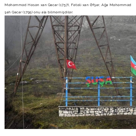
Məhəmməd Həsən xan Qacar (1757), Fətəli xan Əfşar, Ağa Məhəmməd
şah Qacar (1795) onu ala bilməmişdilər.