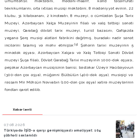
ümumtəhsil məktəbini, mədəni-maarif, kənd təsərrüfatı
texnikumlarını, orta ixtisas musiqi məktəbini, 8 mədəniyyət evinin, 22
klubu, 31 kitabxananı, 2 kinoteatrı, 8 muzeyi, o cümlədən
Şuşa Tarix
Muzeyi
,
Azərbaycan Xalça Muzeyinin
filialı və xalq tətbiqi sənəti
muzeyi, Qarabağ dövlət tarix muzeyi, turist bazasını, Qafqazda
yeganə Şərq musiqi alətləri fabrikini dağıtmış, buradakı nadir sənət
[5]
incilərini talamış və məhv etmişlər.
Şəhərin tarixi muzeyinin 5
minədək əşyası, Azərbaycan Xalçası və Xalq Tətbiqi Sənəti Dövlət
muzeyi Şuşa filialı, Dövlət Qarabağ Tarixi muzeyinin 1000-dək əşyası,
peşəkar Azərbaycan musiqisinin banisi, bəstəkar
Üzeyir Hacıbəyovun
(300-dən çox əşya), müğənni
Bülbül
ün (400-dək əşya), musiqiçi və
rəssam
Mir Möhsün Nəvvab
ın (100-dən çox əşya) xatirə muzeylərinin
fondları qarət edilib.
Xəbər lenti
07.08.2026
Türkiyədə İŞİD-ə qarşı genişmiqyaslı əməliyyat: 104
şübhəli saxlanıldı