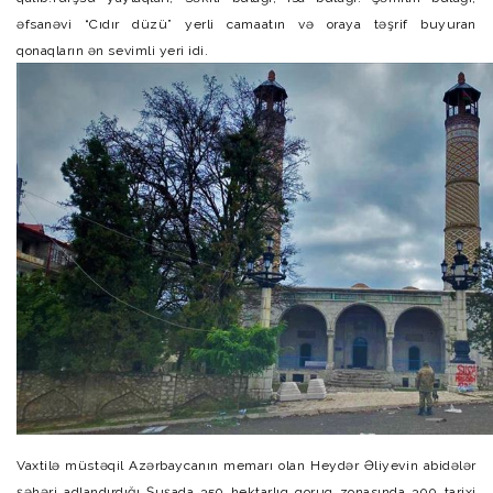
əfsanəvi “Cıdır düzü” yerli camaatın və oraya təşrif buyuran
qonaqların ən sevimli yeri idi.
Vaxtilə müstəqil Azərbaycanın memarı olan Heydər Əliyevin abidələr
şəhəri adlandırdığı Şuşada 350 hektarlıq qoruq zonasında 300 tarixi