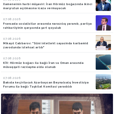
Xameneinin hərbi müşaviri: İran Hörmüz boğazında ikinci
marşrutun açılmasına icazə verməyəcək
07.08.2026
Fransada sosialistlər arasında narazılıq yaranıb, partiya
rəhbərliyinin qarşısında şərt qoyulub
07.08.2026
Mikayıl Cabbarov: "Süni intellekt sayəsində karbamid
zavodunda istehsal artıb"
07.08.2026
KİV: Hörmüz boğazı ilə bağlı İran və Oman arasında
müvəqqəti razılaşma əldə olunub
07.08.2026
Bakıda keçiriləcək Azərbaycan Beynəlxalq İnvestisiya
Forumu ilə bağlı Təşkilat Komitəsi yaradılıb