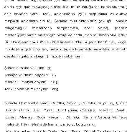
abidə, 550 qədim yaşayış binası, 870 m uzunluğunda bərpa olunmuş
qala divarları vardı. Tarixi abidələrdən 23-ü respublika və dünya
miqyaslı abidələrə aid idi. Şuşada milli abidələrin çoxluğu, onların
rəngarənglik baxımından fərqlənməsi, haqlı olaraq, şəhərin
mədəniyyətimizin ən zəngin beşiyi adlandırılmasına səbəb olmuşdur.
Bu abidələrin çoxu XVIII-XIX əsirlərə aiddir. Şuşada hər bir ev, küçə,
möhtəşəm qala divarları, məscidlər, qəd-qamətli minarələr, əzəmətli
qəsrlərin qalıqları keçmişimizdən xəbər verir.
Şəhər, qəsəbə və kənd - 31
Sənaye və tikinti obyekti – 27
Mədəni - məişət obyekti - 103
Tarixi abidə və muzeylər – 265
Şuşada 17 məhəllə vardı: Qurdlar, Seyidli, Culfalar, Quyuluq, Çuxur,
Dördlər Qurdu, Hacı Yusifli, Dörd Çinar, Çöl Qala, Mərdinli, Saatlı,
Köçərli, Mamayı, Xoca Mərcanlı, Dəmirçi, Hamam Qabağı və Təzə
məhəllə. Hər məhəllədə hamam, məcid, bulaq vardı.
İşğaldan qabaq Şuşada Dövlət Dram Teatrı, Dövlət Qarabağ tarixi və