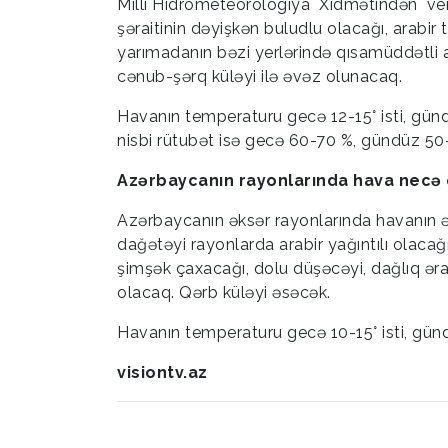
Milli Hidrometeorologiya Xidmətindən ve
şəraitinin dəyişkən buludlu olacağı, arabi
yarımadanın bəzi yerlərində qısamüddətli 
cənub-şərq küləyi ilə əvəz olunacaq.
Havanın temperaturu gecə 12-15° isti, gün
nisbi rütubət isə gecə 60-70 %, gündüz 50
Azərbaycanın rayonlarında hava necə
Azərbaycanın əksər rayonlarında havanın 
dağətəyi rayonlarda arabir yağıntılı olacağı
şimşək çaxacağı, dolu düşəcəyi, dağlıq əra
olacaq. Qərb küləyi əsəcək.
Havanın temperaturu gecə 10-15° isti, gündü
visiontv.az