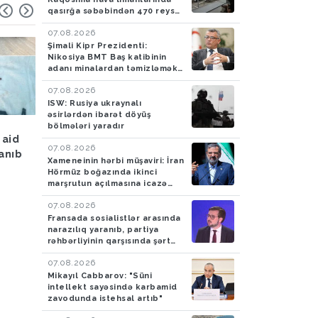
qasırğa səbəbindən 470 reys
ləğv edilib
07.08.2026
Şimali Kipr Prezidenti:
Nikosiya BMT Baş katibinin
adanı minalardan təmizləmək
təklifini rədd edib
07.08.2026
ISW: Rusiya ukraynalı
əsirlərdən ibarət döyüş
Hava
05.08.2026
Hadisə
05.08.2026
bölmələri yaradır
 aid
Bakıya yağış yağacaq
Azərbaycan gömrükçü
07.08.2026
lanıb
İrandan Britaniyaya y
Xameneinin hərbi müşaviri: İran
aparan maşında 4,5 k
Hörmüz boğazında ikinci
tiryək aşkarlayıblar-
marşrutun açılmasına icazə
verməyəcək
FOTO
07.08.2026
Fransada sosialistlər arasında
narazılıq yaranıb, partiya
rəhbərliyinin qarşısında şərt
qoyulub
07.08.2026
Mikayıl Cabbarov: "Süni
intellekt sayəsində karbamid
zavodunda istehsal artıb"