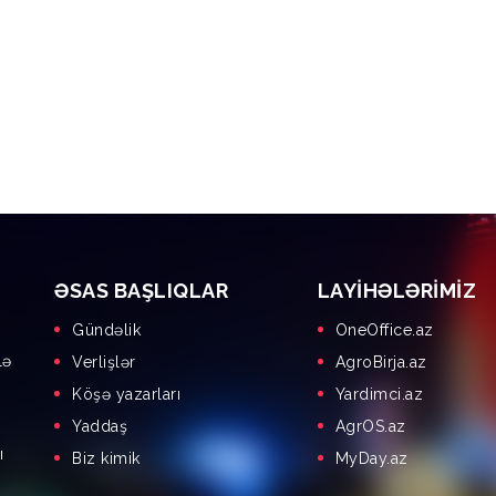
ƏSAS BAŞLIQLAR
LAYIHƏLƏRIMIZ
Gündəlik
OneOffice.az
lə
Verlişlər
AgroBirja.az
Köşə yazarları
Yardimci.az
Yaddaş
AgrOS.az
ı
Biz kimik
MyDay.az