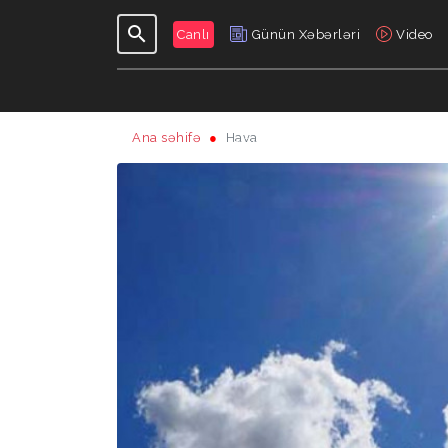
Canlı
Günün Xəbərləri
Video
Ana səhifə
Hava
GÜNDƏLIK
VERILIŞLƏR