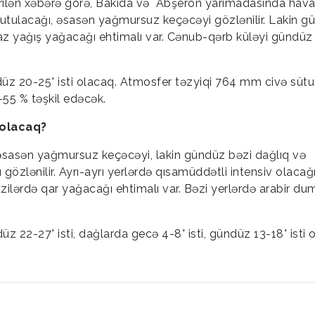
rilən xəbərə görə, Bakıda və Abşeron yarımadasında hav
r tutulacağı, əsasən yağmursuz keçəcəyi gözlənilir. Lakin 
az yağış yağacağı ehtimalı var. Cənub-qərb küləyi gündüz
düz 20-25° isti olacaq. Atmosfer təzyiqi 764 mm civə sütu
-55 % təşkil edəcək.
 olacaq?
əsasən yağmursuz keçəcəyi, lakin gündüz bəzi dağlıq və
 gözlənilir. Ayrı-ayrı yerlərdə qısamüddətli intensiv olacağı
zilərdə qar yağacağı ehtimalı var. Bəzi yerlərdə arabir d
z 22-27° isti, dağlarda gecə 4-8° isti, gündüz 13-18° isti 