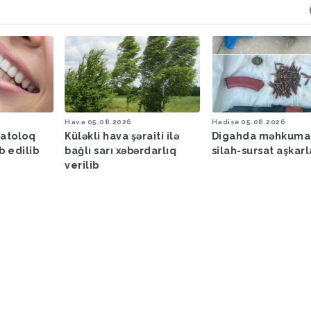
Hava
05.08.2026
Hadisə
05.08.2026
matoloq
Küləkli hava şəraiti ilə
Digahda məhkuma
b edilib
bağlı sarı xəbərdarlıq
silah-sursat aşkar
verilib