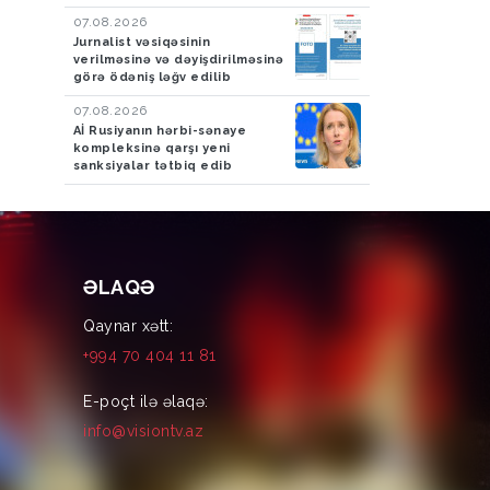
07.08.2026
Jurnalist vəsiqəsinin
verilməsinə və dəyişdirilməsinə
görə ödəniş ləğv edilib
07.08.2026
Aİ Rusiyanın hərbi-sənaye
kompleksinə qarşı yeni
sanksiyalar tətbiq edib
ƏLAQƏ
Qaynar xətt:
+994 70 404 11 81
E-poçt ilə əlaqə:
info@visiontv.az