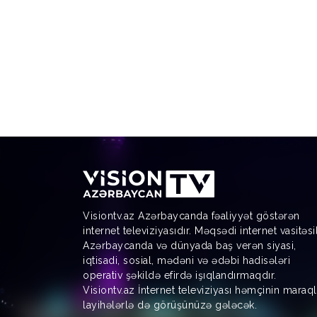
Visiontv.az Azərbaycanda fəaliyyət göstərən
internet televiziyasıdır. Məqsədi internet vasitəsi
Azərbaycanda və dünyada baş verən siyasi,
iqtisadi, sosial, mədəni və ədəbi hadisələri
operativ şəkildə efirdə işıqlandırmaqdır.
Visiontv.az İnternet televiziyası həmçinin maraql
layihələrlə də görüşünüzə gələcək.