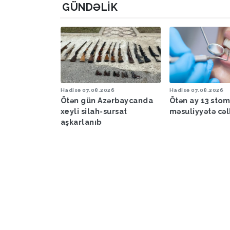
GÜNDƏLIK
6
Hadisə
07.08.2026
Hadisə
07.08.2026
a proqnozu
Ötən gün Azərbaycanda
Ötən ay 13 sto
xeyli silah-sursat
məsuliyyətə cəl
aşkarlanıb