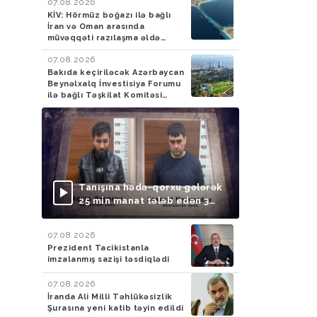
07.08.2026
KİV: Hörmüz boğazı ilə bağlı
İran və Oman arasında
müvəqqəti razılaşma əldə
olunub
07.08.2026
Bakıda keçiriləcək Azərbaycan
Beynəlxalq İnvestisiya Forumu
ilə bağlı Təşkilat Komitəsi
yaradılıb
Tanışına hədə-qorxu gələrək
25 min manat tələb edən 3
nəfər saxlanılıb
07.08.2026
Prezident Tacikistanla
imzalanmış sazişi təsdiqlədi
07.08.2026
İranda Ali Milli Təhlükəsizlik
Şurasına yeni katib təyin edildi