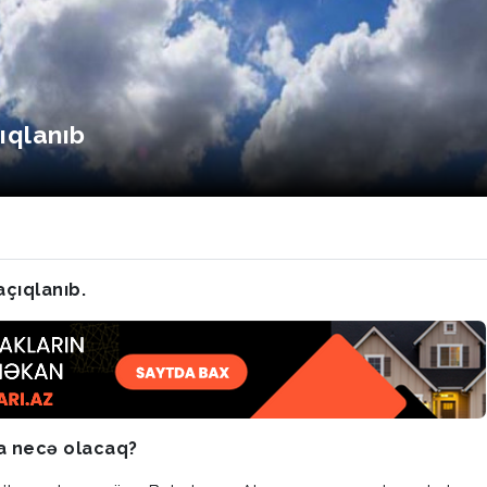
ıqlanıb
çıqlanıb.
a necə olacaq?