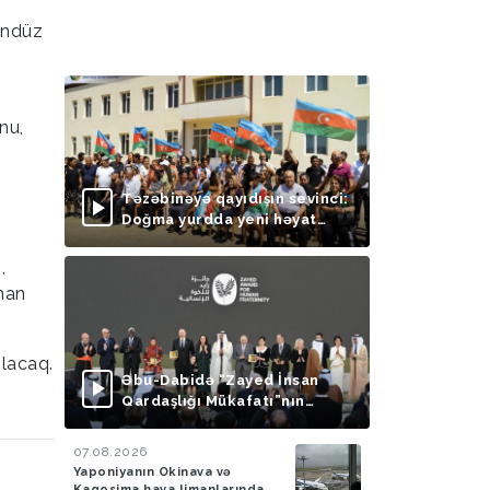
a
gündüz
nu,
Təzəbinəyə qayıdışın sevinci:
Doğma yurdda yeni həyat
başlayır
,
uman
olacaq.
Əbu-Dabidə “Zayed İnsan
Qardaşlığı Mükafatı”nın
təqdimolunma mərasimi
keçirilib
07.08.2026
Yaponiyanın Okinava və
Kaqosima hava limanlarında