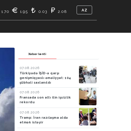
AZ
1.70
1.95
0.03
2.08
TIKASI
BIZ KIMIK
ƏLAQƏ
Xəbər lenti
07.08.2026
Türkiyədə İŞİD-ə qarşı
genişmiqyaslı əməliyyat: 104
şübhəli saxlanıldı
07.08.2026
Fransada son altı ilin işsizlik
rekordu
07.08.2026
Tramp: İran razılaşma əldə
etmək istəyir