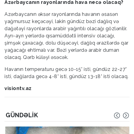
Azərbaycanın rayonlarında hava necə olacaq?
Azərbaycanın əksər rayonlarında havanın əsasən
yağmursuz keçəcəyi, lakin gündüz bəzi dağlıq və
dağətəyi rayonlarda arabir yağıntılı olacağı gözlənilir.
Ayrı-ayrı yerlərdə qısamüddətli intensiv olacağı,
şimşək çaxacağı, dolu düşəcəyi, dağlıq ərazilərdə qar
yağacağı ehtimalı var. Bəzi yerlərdə arabir duman
olacaq. Qərb küləyi əsəcək.
Havanın temperaturu gecə 10-15° isti, gündüz 22-27°
isti, dağlarda gecə 4-8° isti, gündüz 13-18° isti olacaq.
visiontv.az
GÜNDƏLIK