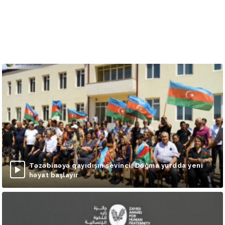
Təzəbinəyə qayıdışın sevinci: Doğma yurdda yeni
həyat başlayır