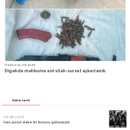
Hadisə
05.08.2026
Digahda məhkuma aid silah-sursat aşkarlanıb
Xəbər lenti
06.08.2026
İran polisi daha iki bəlucu güllələyib