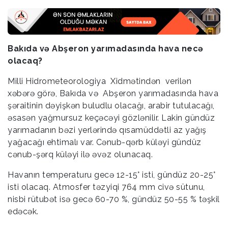
Bakıda və Abşeron yarımadasında hava necə
olacaq?
Milli Hidrometeorologiya Xidmətindən verilən
xəbərə görə, Bakıda və Abşeron yarımadasında hava
şəraitinin dəyişkən buludlu olacağı, arabir tutulacağı,
əsasən yağmursuz keçəcəyi gözlənilir. Lakin gündüz
yarımadanın bəzi yerlərində qısamüddətli az yağış
yağacağı ehtimalı var. Cənub-qərb küləyi gündüz
cənub-şərq küləyi ilə əvəz olunacaq.
Havanın temperaturu gecə 12-15° isti, gündüz 20-25°
isti olacaq. Atmosfer təzyiqi 764 mm civə sütunu,
nisbi rütubət isə gecə 60-70 %, gündüz 50-55 % təşkil
edəcək.