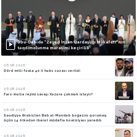
Əbu-Dabidə “Zayed İnsan Qardaşlığı Mükafatı”nın
təqdimolunma mərasimi keçirilib
06.08.2026
Dörd milli fəala 40 il həbs cəzası verildi
06.08.2026
Fars-molla rejimi savaşı Xəzərə çəkmək istəyir?
06.08.2026
Səudiyyə Ərəbistan Bab əl-Məndəb boğazını qorumaq
üçün 14 ölkədən ibarət müdafiə koalisiyası yaradıb
06.08.2026