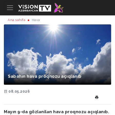
Ana səhifə
Hava
Sabahın hava proqnozu açıqlanıb
08.05.2026
Mayın 9-da gözlənilən hava proqnozu açıqlanıb.