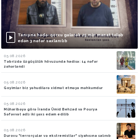
Tanışına hədə-qorxu gələrək 25 min manat tələb
edən 3 nəfər saxlanılıb
05.08.2026
Təbrizdə üzgüçülük hövuzunda hadisə: 14 nəfər
zəhərləndi
05.08.2026
Goyimlər biz yəhudilərə xidmət etməyə məhkumdur
05.08.2026
Müharibəyə görə İranda Ümid Behzad və Pourya
Səfəvvət adlı iki şəxs edam edilib
05.08.2026
Durovu "terrorçular və ekstremistlər" siyahısına salınıb