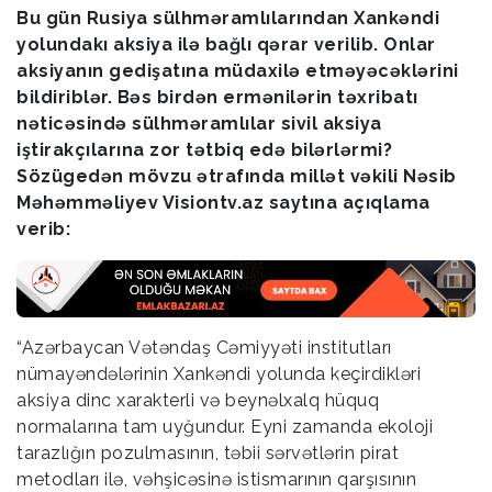
Bu gün Rusiya sülhməramlılarından Xankəndi
yolundakı aksiya ilə bağlı qərar verilib. Onlar
aksiyanın gedişatına müdaxilə etməyəcəklərini
bildiriblər. Bəs birdən ermənilərin təxribatı
nəticəsində sülhməramlılar sivil aksiya
iştirakçılarına zor tətbiq edə bilərlərmi?
Sözügedən mövzu ətrafında millət vəkili Nəsib
Məhəmməliyev Visiontv.az saytına açıqlama
verib:
“Azərbaycan Vətəndaş Cəmiyyəti institutları
nümayəndələrinin Xankəndi yolunda keçirdikləri
aksiya dinc xarakterli və beynəlxalq hüquq
normalarına tam uyğundur. Eyni zamanda ekoloji
tarazlığın pozulmasının, təbii sərvətlərin pirat
metodları ilə, vəhşicəsinə istismarının qarşısının