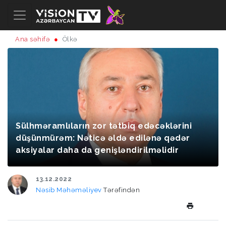
Ana səhifə
Ölkə
Sülhməramlıların zor tətbiq edəcəklərini
düşünmürəm: Nəticə əldə edilənə qədər
aksiyalar daha da genişləndirilməlidir
13.12.2022
Nəsib Məhəməliyev
Tərəfindən