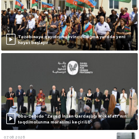
Təzəbinəyə qayıdışın sevinci: Doğma yurdda yeni
həyat başlayır
Əbu-Dabidə “Zayed İnsan Qardaşlığı Mükafatı”nın
təqdimolunma mərasimi keçirilib
07.08.2026