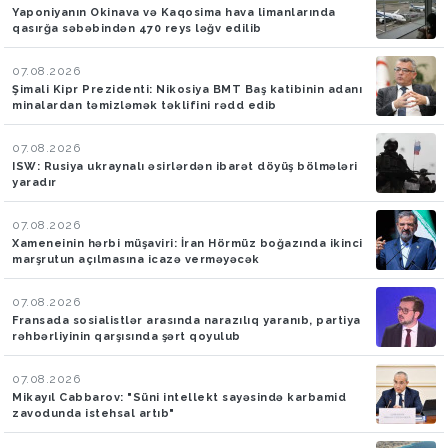
Yaponiyanın Okinava və Kaqosima hava limanlarında
qasırğa səbəbindən 470 reys ləğv edilib
07.08.2026
Şimali Kipr Prezidenti: Nikosiya BMT Baş katibinin adanı
minalardan təmizləmək təklifini rədd edib
07.08.2026
ISW: Rusiya ukraynalı əsirlərdən ibarət döyüş bölmələri
yaradır
07.08.2026
Xameneinin hərbi müşaviri: İran Hörmüz boğazında ikinci
marşrutun açılmasına icazə verməyəcək
07.08.2026
Fransada sosialistlər arasında narazılıq yaranıb, partiya
rəhbərliyinin qarşısında şərt qoyulub
07.08.2026
Mikayıl Cabbarov: "Süni intellekt sayəsində karbamid
zavodunda istehsal artıb"