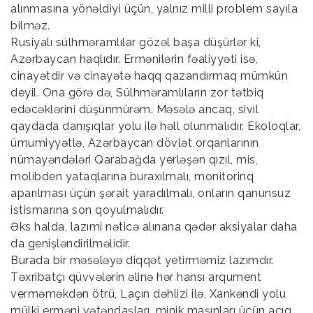
alınmasına yönəldiyi üçün, yalnız milli problem sayıla
bilməz.
Rusiyalı sülhməramlılar gözəl başa düşürlər ki,
Azərbaycan haqlıdır. Ermənilərin fəaliyyəti isə,
cinayətdir və cinayətə haqq qazandırmaq mümkün
deyil. Ona görə də, Sülhməramlıların zor tətbiq
edəcəklərini düşünmürəm. Məsələ ancaq, sivil
qaydada danışıqlar yolu ilə həll olunmalıdır. Ekoloqlar,
ümumiyyətlə, Azərbaycan dövlət orqanlarının
nümayəndələri Qarabağda yerləşən qızıl, mis,
molibden yataqlarına buraxılmalı, monitorinq
aparılması üçün şərait yaradılmalı, onların qanunsuz
istismarına son qoyulmalıdır.
Əks halda, lazımi nəticə alınana qədər aksiyalar daha
da genişləndirilməlidir.
Burada bir məsələyə diqqət yetirməmiz lazımdır.
Təxribatçı qüvvələrin əlinə hər hansı arqument
verməməkdən ötrü, Laçın dəhlizi ilə, Xankəndi yolu
mülki erməni vətəndaşları, minik maşınları üçün açıq