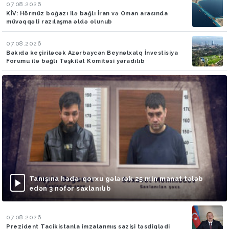
07.08.2026
KİV: Hörmüz boğazı ilə bağlı İran və Oman arasında
müvəqqəti razılaşma əldə olunub
07.08.2026
Bakıda keçiriləcək Azərbaycan Beynəlxalq İnvestisiya
Forumu ilə bağlı Təşkilat Komitəsi yaradılıb
Tanışına hədə-qorxu gələrək 25 min manat tələb
edən 3 nəfər saxlanılıb
07.08.2026
Prezident Tacikistanla imzalanmış sazişi təsdiqlədi