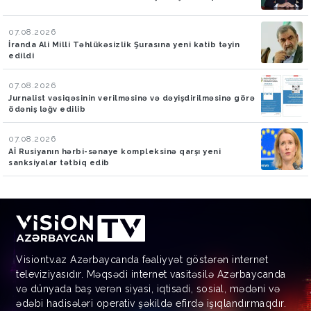
07.08.2026
İranda Ali Milli Təhlükəsizlik Şurasına yeni katib təyin
edildi
07.08.2026
Jurnalist vəsiqəsinin verilməsinə və dəyişdirilməsinə görə
ödəniş ləğv edilib
07.08.2026
Aİ Rusiyanın hərbi-sənaye kompleksinə qarşı yeni
sanksiyalar tətbiq edib
Visiontv.az Azərbaycanda fəaliyyət göstərən internet
televiziyasıdır. Məqsədi internet vasitəsilə Azərbaycanda
və dünyada baş verən siyasi, iqtisadi, sosial, mədəni və
ədəbi hadisələri operativ şəkildə efirdə işıqlandırmaqdır.