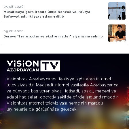
05.08.2026
Müharibəyə görə İranda Ümid Behzad və Pourya
Səfəvvət adlı iki şəxs edam edilib
05.08.2026
Durovu "terrorçular və ekstremistlər" siyahısına salınıb
Visiontv.az Azərbaycanda fəaliyyət göstərən internet
televiziyasıdır. Məqsədi internet vasitəsilə Azərbaycanda
və dünyada baş verən siyasi, iqtisadi, sosial, mədəni və
ədəbi hadisələri operativ şəkildə efirdə işıqlandırmaqdır.
Visiontv.az İnternet televiziyası həmçinin maraqlı
layihələrlə də görüşünüzə gələcək.