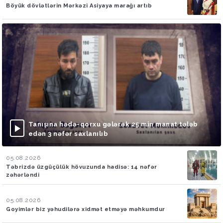
Böyük dövlətlərin Mərkəzi Asiyaya marağı artıb
Tanışına hədə-qorxu gələrək 25 min manat tələb
edən 3 nəfər saxlanılıb
05.08.2026
Təbrizdə üzgüçülük hövuzunda hadisə: 14 nəfər
zəhərləndi
05.08.2026
Goyimlər biz yəhudilərə xidmət etməyə məhkumdur