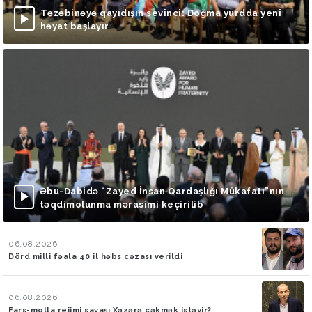
Təzəbinəyə qayıdışın sevinci: Doğma yurdda yeni
həyat başlayır
Əbu-Dabidə “Zayed İnsan Qardaşlığı Mükafatı”nın
təqdimolunma mərasimi keçirilib
06.08.2026
Dörd milli fəala 40 il həbs cəzası verildi
06.08.2026
Fars-molla rejimi savaşı Xəzərə çəkmək istəyir?