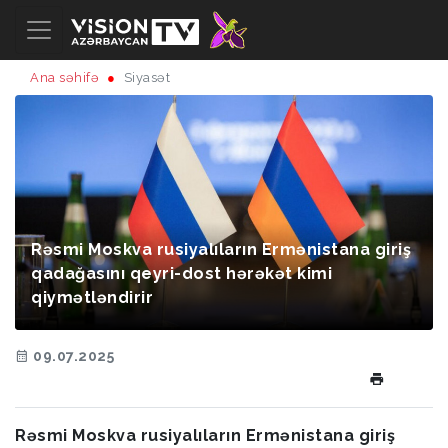
Ana səhifə
Siyasət
Rəsmi Moskva rusiyalıların Ermənistana giriş
qadağasını qeyri-dost hərəkət kimi
qiymətləndirir
09.07.2025
Rəsmi Moskva rusiyalıların Ermənistana giriş