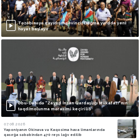
Təzəbinəyə qayıdışın sevinci: Doğma yurdda yeni
həyat başlayır
Əbu-Dabidə “Zayed İnsan Qardaşlığı Mükafatı”nın
təqdimolunma mərasimi keçirilib
07.08.2026
Yaponiyanın Okinava və Kaqosima hava limanlarında
qasırğa səbəbindən 470 reys ləğv edilib