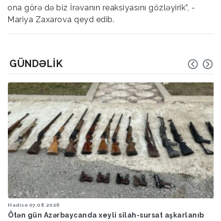
ona görə də biz İrəvanın reaksiyasını gözləyirik”, -
Mariya Zaxarova qeyd edib.
GÜNDƏLIK
Hadisə
07.08.2026
Ötən gün Azərbaycanda xeyli silah-sursat aşkarlanıb