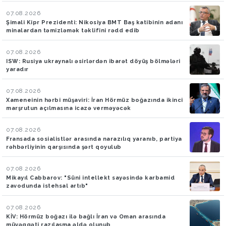
07.08.2026
Şimali Kipr Prezidenti: Nikosiya BMT Baş katibinin adanı
minalardan təmizləmək təklifini rədd edib
07.08.2026
ISW: Rusiya ukraynalı əsirlərdən ibarət döyüş bölmələri
yaradır
07.08.2026
Xameneinin hərbi müşaviri: İran Hörmüz boğazında ikinci
marşrutun açılmasına icazə verməyəcək
07.08.2026
Fransada sosialistlər arasında narazılıq yaranıb, partiya
rəhbərliyinin qarşısında şərt qoyulub
07.08.2026
Mikayıl Cabbarov: "Süni intellekt sayəsində karbamid
zavodunda istehsal artıb"
07.08.2026
KİV: Hörmüz boğazı ilə bağlı İran və Oman arasında
müvəqqəti razılaşma əldə olunub