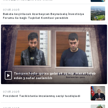
07.08.2026
Bakıda keçiriləcək Azərbaycan Beynəlxalq İnvestisiya
Forumu ilə bağlı Təşkilat Komitəsi yaradılıb
Tanışına hədə-qorxu gələrək 25 min manat tələb
edən 3 nəfər saxlanılıb
07.08.2026
Prezident Tacikistanla imzalanmış sazişi təsdiqlədi