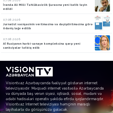
07.08.2026
İranda Ali Milli Təhlükəsizlik Şurasına yeni katib təyin
edildi
07.08.2026
Jurnalist vəsiqəsinin verilməsinə və dəyişdirilməsinə görə
ödəniş ləğv edilib
07.08.2026
Aİ Rusiyanın hərbi-sənaye kompleksinə qarşı yeni
sanksiyalar tətbiq edib
Visiontv.az Azərbaycanda fəaliyyət göstərən internet
televiziyasıdır. Məqsədi internet vasitəsilə Azərbaycanda
və dünyada baş verən siyasi, iqtisadi, sosial, mədəni və
ədəbi hadisələri operativ şəkildə efirdə işıqlandırmaqdır.
Visiontv.az İnternet televiziyası həmçinin maraqlı
layihələrlə də görüşünüzə gələcək.