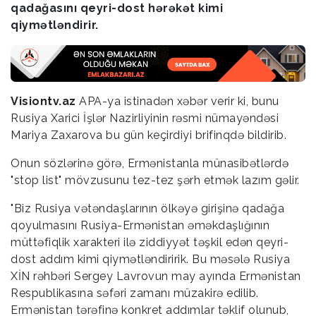
qadağasını qeyri-dost hərəkət kimi
qiymətləndirir.
Visiontv.az
APA-ya istinadən xəbər verir ki, bunu
Rusiya Xarici İşlər Nazirliyinin rəsmi nümayəndəsi
Mariya Zaxarova bu gün keçirdiyi brifinqdə bildirib.
Onun sözlərinə görə, Ermənistanla münasibətlərdə
"stop list" mövzusunu tez-tez şərh etmək lazım gəlir.
"Biz Rusiya vətəndaşlarının ölkəyə girişinə qadağa
qoyulmasını Rusiya-Ermənistan əməkdaşlığının
müttəfiqlik xarakteri ilə ziddiyyət təşkil edən qeyri-
dost addım kimi qiymətləndiririk. Bu məsələ Rusiya
XİN rəhbəri Sergey Lavrovun may ayında Ermənistan
Respublikasına səfəri zamanı müzakirə edilib.
Ermənistan tərəfinə konkret addımlar təklif olunub,