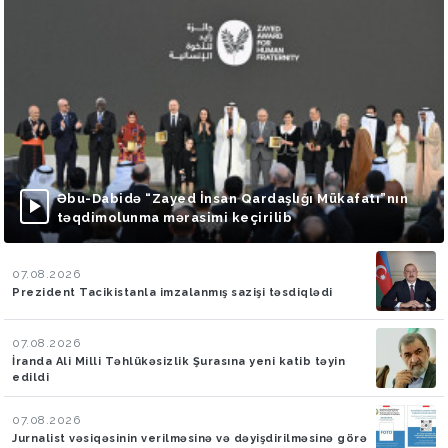
Əbu-Dabidə “Zayed İnsan Qardaşlığı Mükafatı”nın
təqdimolunma mərasimi keçirilib
07.08.2026
Prezident Tacikistanla imzalanmış sazişi təsdiqlədi
07.08.2026
İranda Ali Milli Təhlükəsizlik Şurasına yeni katib təyin
edildi
07.08.2026
Jurnalist vəsiqəsinin verilməsinə və dəyişdirilməsinə görə