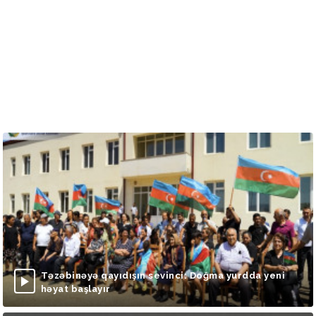
Təzəbinəyə qayıdışın sevinci: Doğma yurdda yeni
həyat başlayır