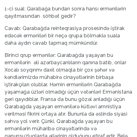
1-ci sual: Qarabağa bundan sonra hansı ermənilərin
qayıtmasından söhbət gedir?
Cavab: Qarabağda reinteqrasiya prosesində iştirak
edəcək erməniləri bir neçə qrupa bölməklə suala
daha aydın cavab tapmaq mümkündür.
Birinci qrup ermənilər: Qarabağda yaşayan bu
ermənilərin əli azərbaycanlıların qanına batıb, onlar
Xocalı soyqırımı daxil olmaqla bir çox şəhər və
kəndlərimizdə mühabirə cinayətlərinin birbaşa
iştirakçıları olublar. Həmin ermənilərin Qarabağda
yaşamağa üzləri olmadığı üçün vətənləri Ermənistana
geri qayıdıblar. Fransa da bunu gözəl anladığı üçün
Qarabağda yaşayan ermənilərə kütləvi amnistiya
verilməsi fikrini ortaya atır. Bununla da əslində siyasi
səhvə yol verir. Çünki, Qarabağda yaşayan bu
ermənilərin müharibə cinayətlərində və
qanunsuzluqlarda əllərinin olduğunu etiraf edir. Belə