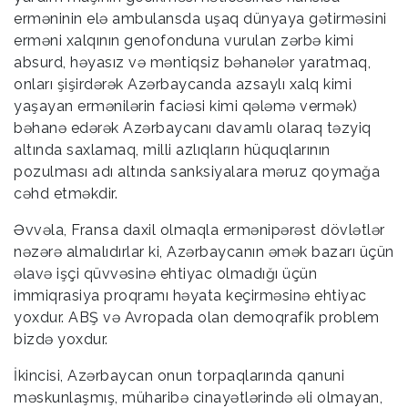
erməninin elə ambulansda uşaq dünyaya gətirməsini
erməni xalqının genofonduna vurulan zərbə kimi
absurd, həyasız və məntiqsiz bəhanələr yaratmaq,
onları şişirdərək Azərbaycanda azsaylı xalq kimi
yaşayan ermənilərin faciəsi kimi qələmə vermək)
bəhanə edərək Azərbaycanı davamlı olaraq təzyiq
altında saxlamaq, milli azlıqların hüquqlarının
pozulması adı altında sanksiyalara məruz qoymağa
cəhd etməkdir.
Əvvəla, Fransa daxil olmaqla ermənipərəst dövlətlər
nəzərə almalıdırlar ki, Azərbaycanın əmək bazarı üçün
əlavə işçi qüvvəsinə ehtiyac olmadığı üçün
immiqrasiya proqramı həyata keçirməsinə ehtiyac
yoxdur. ABŞ və Avropada olan demoqrafik problem
bizdə yoxdur.
İkincisi, Azərbaycan onun torpaqlarında qanuni
məskunlaşmış, müharibə cinayətlərində əli olmayan,