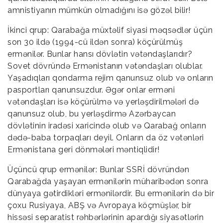
amnistiyanın mümkün olmadığını isə gözəl bilir!
İkinci qrup: Qarabağa müxtəlif siyasi məqsədlər üçün
son 30 ildə (1994-cü ildən sonra) köçürülmüş
ermənilər. Bunlar hansı dövlətin vətəndaşlarıdır?
Sovet dövründə Ermənistanın vətəndaşları olublar.
Yaşadıqları qondarma rejim qanunsuz olub və onların
pasportları qanunsuzdur. Əgər onlar erməni
vətəndaşları isə köçürülmə və yerləşdirilmələri də
qanunsuz olub, bu yerləşdirmə Azərbaycan
dövlətinin iradəsi xaricində olub və Qarabağ onların
dədə-baba torpaqları deyil. Onların da öz vətənləri
Ermənistana geri dönmələri məntiqlidir!
Üçüncü qrup ermənilər: Bunlar SSRİ dövründən
Qarabağda yaşayan ermənilərin müharibədən sonra
dünyaya gətirdikləri ermənilərdir. Bu ermənilərin də bir
çoxu Rusiyaya, ABŞ və Avropaya köçmüşlər, bir
hissəsi separatist rəhbərlərinin apardığı siyasətlərin