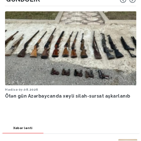
Hadisə
07.08.2026
Ötən ay 13 stomatoloq məsuliyyətə cəlb edilib
Xəbər lenti