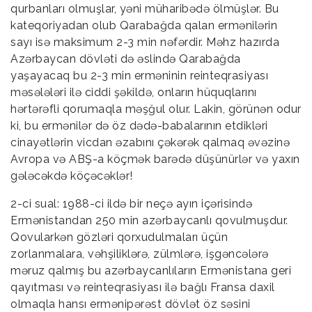
qurbanları olmuşlar, yəni müharibədə ölmüşlər. Bu
kateqoriyadan olub Qarabağda qalan ermənilərin
sayı isə maksimum 2-3 min nəfərdir. Məhz hazırda
Azərbaycan dövləti də əslində Qarabağda
yaşayacaq bu 2-3 min erməninin reinteqrasiyası
məsələləri ilə ciddi şəkildə, onların hüquqlarını
hərtərəfli qorumaqla məşğul olur. Lakin, görünən odur
ki, bu ermənilər də öz dədə-babalarının etdikləri
cinayətlərin vicdan əzabını çəkərək qalmaq əvəzinə
Avropa və ABŞ-a köçmək barədə düşünürlər və yaxın
gələcəkdə köçəcəklər!
2-ci sual: 1988-ci ildə bir neçə ayın içərisində
Ermənistandan 250 min azərbaycanlı qovulmuşdur.
Qovularkən gözləri qorxudulmaları üçün
zorlanmalara, vəhşiliklərə, zülmlərə, işgəncələrə
məruz qalmış bu azərbaycanlıların Ermənistana geri
qayıtması və reinteqrasiyası ilə bağlı Fransa daxil
olmaqla hansı ermənipərəst dövlət öz səsini