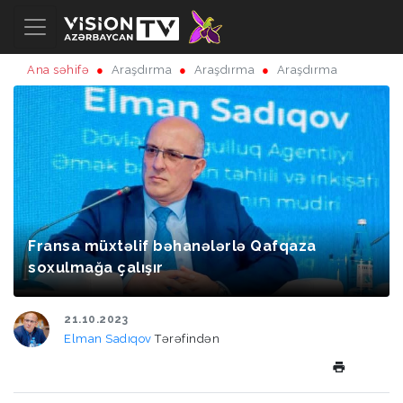
Ana səhifə
Araşdırma
Araşdırma
Araşdırma
Fransa müxtəlif bəhanələrlə Qafqaza
soxulmağa çalışır
21.10.2023
Elman Sadıqov
Tərəfindən