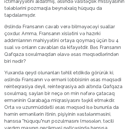
ictimaiyyətini aldatmış, əslində vasitəçilik missiyasının
tələblərini pozmaqla beynəlxalq hüququ da
tapdalamışdır.
Əslində Fransanın cavab verə bilməyəcəyi suallar
çoxdur. Amma, Fransanın xislətini və hazırki
addımlarının mahiyyətini ortaya qoymaq üçün bu 4
sual və onların cavabları da kifayətdir. Bəs Fransanın
Qafqaza soxulmaqdan əlavə əsas məqsədlərindən
biri nədir?
Yuxarıda qeyd olunanları təhlil etdikdə görürük ki,
əslində Fransanın və erməni lobbisinin əsas məqsədi
reinteqrasiya deyil, reinteqrasiya adı altında Qafqaza
soxulmaq, sayları bir neçə on min nəfərə çatacaq
erməninin Qarabağa miqrasiyasını təşkil etməkdir.
Orta və uzunmüddətli əsas məqsəd isə bununla da
həmin ermənilərin itinin, pişiyinin xəstələnməsini,
hansısa "hüququ"nun pozulmasını (məsələn, təcili
yardım maşının gecikməsi nəticəsində hansısa