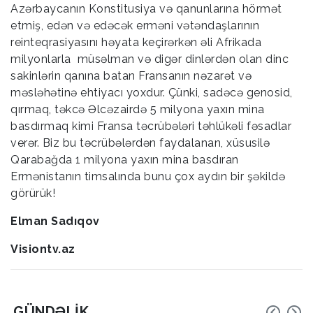
Azərbaycanın Konstitusiya və qanunlarına hörmət
etmiş, edən və edəcək erməni vətəndaşlarının
reinteqrasiyasını həyata keçirərkən əli Afrikada
milyonlarla müsəlman və digər dinlərdən olan dinc
sakinlərin qanına batan Fransanın nəzarət və
məsləhətinə ehtiyacı yoxdur. Çünki, sadəcə genosid,
qırmaq, təkcə Əlcəzairdə 5 milyona yaxın mina
basdırmaq kimi Fransa təcrübələri təhlükəli fəsadlar
verər. Biz bu təcrübələrdən faydalanan, xüsusilə
Qarabağda 1 milyona yaxın mina basdıran
Ermənistanın timsalında bunu çox aydın bir şəkildə
görürük!
Elman Sadıqov
Visiontv.az
GÜNDƏLIK