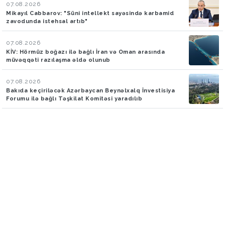
07.08.2026
Mikayıl Cabbarov: "Süni intellekt sayəsində karbamid
zavodunda istehsal artıb"
07.08.2026
KİV: Hörmüz boğazı ilə bağlı İran və Oman arasında
müvəqqəti razılaşma əldə olunub
07.08.2026
Bakıda keçiriləcək Azərbaycan Beynəlxalq İnvestisiya
Forumu ilə bağlı Təşkilat Komitəsi yaradılıb