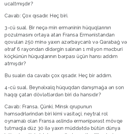
ucaltmışdır?
Cavab: Çox qısadır. Heç biri.
3-cü sual. Bir neçə min erməninin hüquqlarının
pozulmasını ortaya atan Fransa Ermənistandan
qovulan 250 minə yaxın azərbaycanlı və Qarabağ və
ətraf 6 rayondan didərgin salınan 1 milyon məcburi
köçkünün hüquqlarının bərpası üçün hansı addım
atmışdır?
Bu sualın da cavabı çox qısadır. Heç bir addım.
4-cü sual. Beynəlxalq hüquqdan danışmağa ən son
haqqı çatan dövlətlərdən biri də hansıdır?
Cavab: Fransa. Çünki, Minsk qrupunun
həmsədrlərindən biri kimi vasitəçi, neytral rol
oynamalı olan Fransa əslində ermənipərəst mövqe
tutmaqla düz 30 ilə yaxın müddətdə bütün dünya