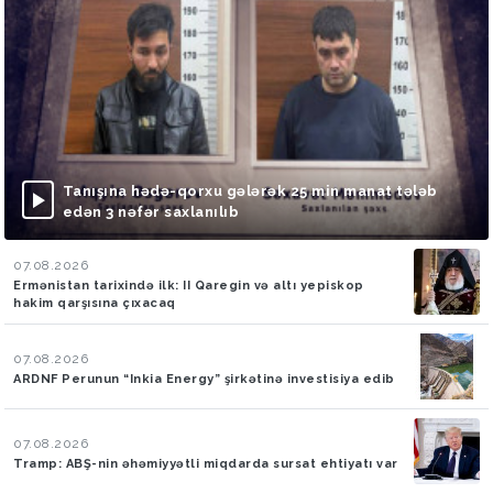
Tanışına hədə-qorxu gələrək 25 min manat tələb
edən 3 nəfər saxlanılıb
07.08.2026
Ermənistan tarixində ilk: II Qaregin və altı yepiskop
hakim qarşısına çıxacaq
07.08.2026
ARDNF Perunun “Inkia Energy” şirkətinə investisiya edib
07.08.2026
Tramp: ABŞ-nin əhəmiyyətli miqdarda sursat ehtiyatı var