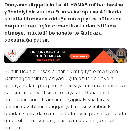
Dünyanın diqqətinin İsrail-HƏMAS müharibəsinə
yönəldiyi bir vaxtda Fransa Avropa və Afrikada
sürətlə itirməkdə olduğu mövqeyi və nüfuzunu
bərpa etmək üçün erməni kartından istifadə
etməyə, müxtəlif bəhanələrlə Qafqaza
soxulmağa çalışır.
Bunun üçün də əsas bəhanə kimi guya ermənilərin
Qarabağda reinteqrasiyası üçün özünə də aydın
olmayan plan, proqram, komissiya, nümayəndələr və
sair kimi ifadə və fikirləri ortaya atır. Buna cəhd
etməzdən öncə Fransanın aşağıdakı suallara və
onların cavablarına diqqət yetirməsi vacibdir ki,
bundan sonra da özünə aid olmayan proseslərə zorla
müdaxilə etməyə çalışaraq özünü daha çox rəzil
etməsin: