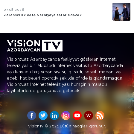
07.08.2026
Zelenski ilk dəfə Serbiyaya səfər edəcək
Visiontv.az Azərbaycanda fəaliyyət göstərən internet
televiziyasıdır. Məqsədi internet vasitəsilə Azərbaycanda
və dünyada baş verən siyasi, iqtisadi, sosial, mədəni və
ədəbi hadisələri operativ şəkildə efirdə işıqlandırmaqdır.
Visiontv.az İnternet televiziyası həmçinin maraqlı
layihələrlə də görüşünüzə gələcək.
VisionTv © 2021
Bütün haqqları qorunur.