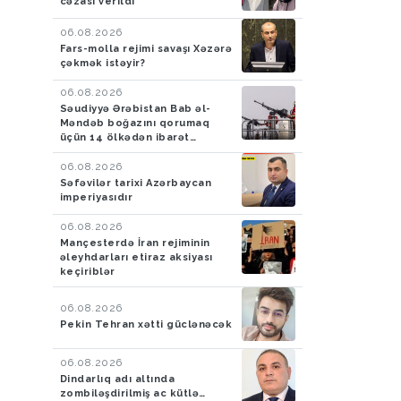
cəzası verildi
06.08.2026
Fars-molla rejimi savaşı Xəzərə
çəkmək istəyir?
06.08.2026
Səudiyyə Ərəbistan Bab əl-
Məndəb boğazını qorumaq
üçün 14 ölkədən ibarət
müdafiə koalisiyası yaradıb
06.08.2026
Səfəvilər tarixi Azərbaycan
imperiyasıdır
06.08.2026
Mançesterdə İran rejiminin
əleyhdarları etiraz aksiyası
keçiriblər
06.08.2026
Pekin Tehran xətti güclənəcək
06.08.2026
Dindarlıq adı altında
zombiləşdirilmiş ac kütlə…