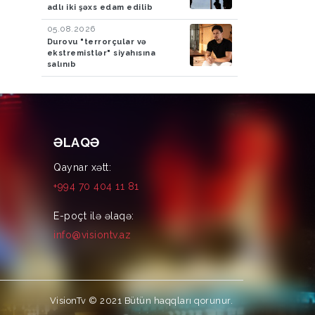
adlı iki şəxs edam edilib
05.08.2026
Durovu "terrorçular və
ekstremistlər" siyahısına
salınıb
ƏLAQƏ
Qaynar xətt:
+994 70 404 11 81
E-poçt ilə əlaqə:
info@visiontv.az
VisionTv © 2021
Bütün haqqları qorunur.