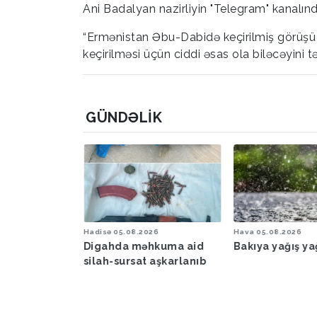
Ani Badalyan nazirliyin "Telegram" kanalın
“Ermənistan Əbu-Dabidə keçirilmiş görüşü
keçirilməsi üçün ciddi əsas ola biləcəyini 
GÜNDƏLIK
6
Hadisə
05.08.2026
Hava
05.08.2026
şəraiti ilə
Digahda məhkuma aid
Bakıya yağış y
əbərdarlıq
silah-sursat aşkarlanıb