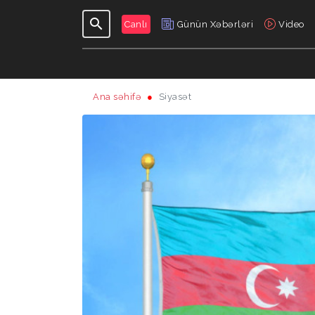
Canlı
Günün Xəbərləri
Video
Ana səhifə
Siyasət
GÜNDƏLIK
VERILIŞLƏR