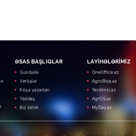
ƏSAS BAŞLIQLAR
LAYIHƏLƏRIMIZ
Gündəlik
OneOffice.az
lə
Verlişlər
AgroBirja.az
Köşə yazarları
Yardimci.az
Yaddaş
AgrOS.az
ı
Biz kimik
MyDay.az