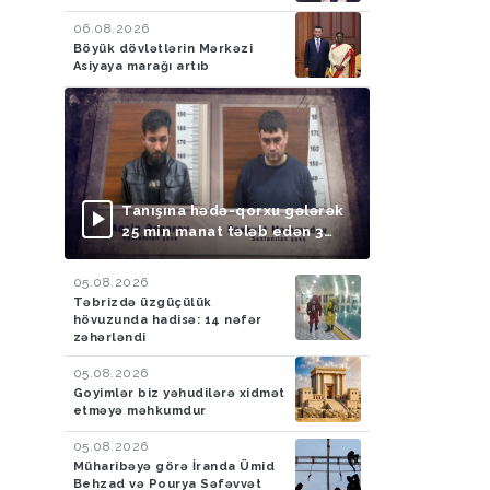
06.08.2026
Böyük dövlətlərin Mərkəzi
Asiyaya marağı artıb
Tanışına hədə-qorxu gələrək
25 min manat tələb edən 3
nəfər saxlanılıb
05.08.2026
Təbrizdə üzgüçülük
hövuzunda hadisə: 14 nəfər
zəhərləndi
05.08.2026
Goyimlər biz yəhudilərə xidmət
etməyə məhkumdur
05.08.2026
Müharibəyə görə İranda Ümid
Behzad və Pourya Səfəvvət