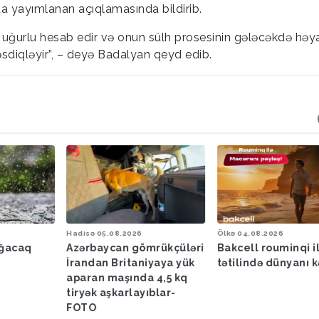
da yayımlanan açıqlamasında bildirib.
 uğurlu hesab edir və onun sülh prosesinin gələcəkdə həy
təsdiqləyir”, – deyə Badalyan qeyd edib.
Hadisə
05.08.2026
Ölkə
04.08.2026
ağacaq
Azərbaycan gömrükçüləri
Bakcell rouminqi i
İrandan Britaniyaya yük
tətilində dünyanı k
aparan maşında 4,5 kq
tiryək aşkarlayıblar-
FOTO