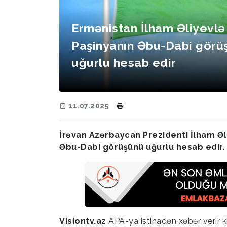
Ermənistan İlham Əliyevlə
Paşinyanın Əbu-Dabi görü
uğurlu hesab edir
11.07.2025
İrəvan Azərbaycan Prezidenti İlham Əli
Əbu-Dabi görüşünü uğurlu hesab edir.
Visiontv.az
APA-ya istinadən xəbər verir ki