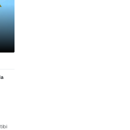
da
tibi