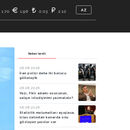
AZ
1.70
1.96
0.03
2.10
TIKASI
BIZ KIMIK
ƏLAQƏ
Xəbər lenti
06.08.2026
İran polisi daha iki bəlucu
güllələyib
06.08.2026
Yazı, fikir adamı oxucunun,
xalqın istədiyinimi yazmalıdır?
06.08.2026
Statistik məlumatları açıqlasa,
iclas zalından kənarda onu
gözləyən şəxslər var