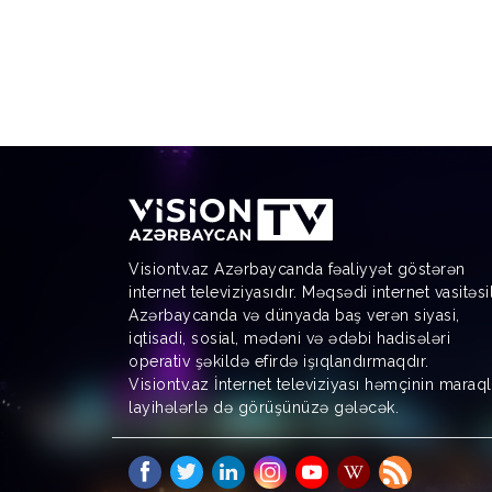
Visiontv.az Azərbaycanda fəaliyyət göstərən
internet televiziyasıdır. Məqsədi internet vasitəsi
Azərbaycanda və dünyada baş verən siyasi,
iqtisadi, sosial, mədəni və ədəbi hadisələri
operativ şəkildə efirdə işıqlandırmaqdır.
Visiontv.az İnternet televiziyası həmçinin maraql
layihələrlə də görüşünüzə gələcək.