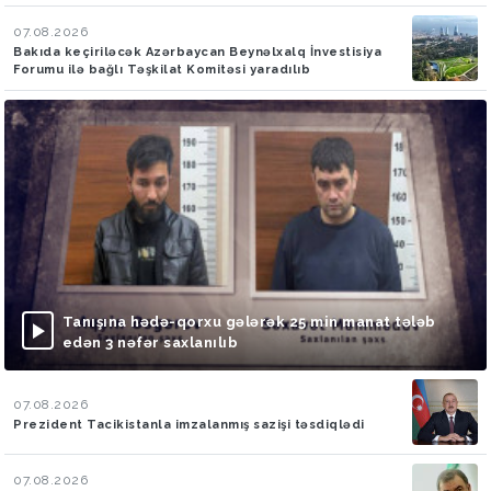
07.08.2026
Bakıda keçiriləcək Azərbaycan Beynəlxalq İnvestisiya
Forumu ilə bağlı Təşkilat Komitəsi yaradılıb
Tanışına hədə-qorxu gələrək 25 min manat tələb
edən 3 nəfər saxlanılıb
07.08.2026
Prezident Tacikistanla imzalanmış sazişi təsdiqlədi
07.08.2026