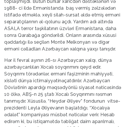
toplaşmışdı. Bütün bunlar xaricdən dəstəklənən və
1988- ci ildə Ermənistanda baş vermiş zəlzələdən
istifadə etməklə, xeyli silah-sursat əldə etmiş erməni
separatçılarının əl-qolunu açdı. Yardım adı altında
ASALA terror təşkilatının üzvləri Ermənistana, daha
sonra Qarabağa göndərildi. Onların arasında xüsusi
qəddarlığı ilə seçilən Monte Melkonyan və digər
erməni cəlladları Azərbaycan xalqına yaxşı tanışdır.
Hər il fevral ayının 26-sı Azərbaycan xalqı, dünya
azərbaycanlıları Xocalı soyqırımını qeyd edir.
Soyqırımı törədənlər, erməni faşizminin mahiyyəti,
xisləti dünya ictimaiyyətinəçatdırılır. Azərbaycan
Dövlətinin apardığı məqsədyönlü siyasət nəticəsində
10 ölkə, ABŞ-n 25 ştatı Xocalı Soyqırımını rəsmən
tanımışdır. Xüsusilə, “Heydər Əliyev” fondunun vitse-
prezidenti Leyla Əliyevanın başlatdığı, “Xocalıya
ədalət” kompaniyası müsbət nəticələr verir. Hesab
edirəm ki, bu istiqamətdə təbliğat daim aparılmalı,