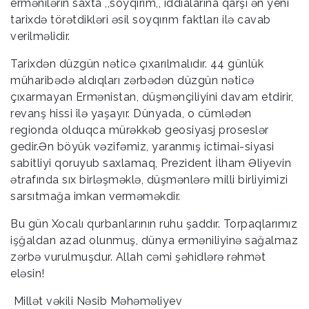
ermənilərin saxta ,,soyqırım,, iddialarına qarşı ən yeni
tarixdə törətdikləri əsil soyqırım faktları ilə cavab
verilməlidir.
Tarixdən düzgün nəticə çıxarılmalıdır. 44 günlük
müharibədə aldıqları zərbədən düzgün nəticə
çıxarmayan Ermənistan, düşmənçiliyini davam etdirir,
revanş hissi ilə yaşayır. Dünyada, o cümlədən
regionda olduqca mürəkkəb geosiyasj proseslər
gedir.Ən böyük vəzifəmiz, yaranmış ictimai-siyasi
sabitliyi qoruyub saxlamaq, Prezident İlham Əliyevin
ətrafında sıx birləşməklə, düşmənlərə milli birliyimizi
sarsıtmağa imkan verməməkdir.
Bu gün Xocalı qurbanlarının ruhu şaddır. Torpaqlarımız
işğaldan azad olunmuş, dünya erməniliyinə sağalmaz
zərbə vurulmuşdur. Allah cəmi şəhidlərə rəhmət
eləsin!
Millət vəkili Nəsib Məhəməliyev