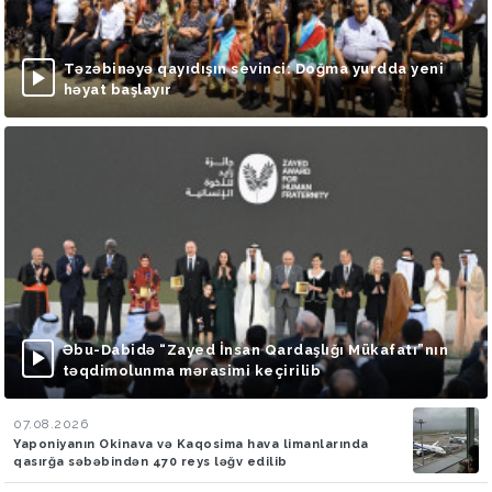
Təzəbinəyə qayıdışın sevinci: Doğma yurdda yeni
həyat başlayır
Əbu-Dabidə “Zayed İnsan Qardaşlığı Mükafatı”nın
təqdimolunma mərasimi keçirilib
07.08.2026
Yaponiyanın Okinava və Kaqosima hava limanlarında
qasırğa səbəbindən 470 reys ləğv edilib