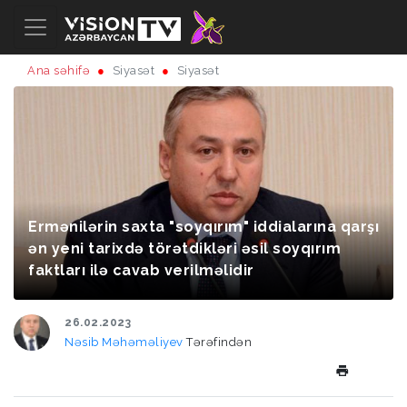
Ana səhifə
Siyasət
Siyasət
Ermənilərin saxta "soyqırım" iddialarına qarşı
ən yeni tarixdə törətdikləri əsil soyqırım
faktları ilə cavab verilməlidir
26.02.2023
Nəsib Məhəməliyev
Tərəfindən