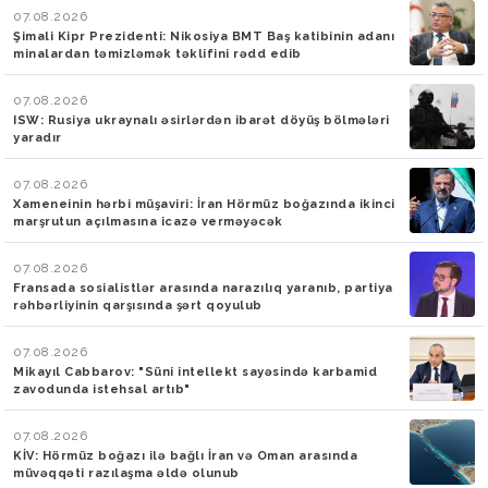
07.08.2026
Şimali Kipr Prezidenti: Nikosiya BMT Baş katibinin adanı
minalardan təmizləmək təklifini rədd edib
07.08.2026
ISW: Rusiya ukraynalı əsirlərdən ibarət döyüş bölmələri
yaradır
07.08.2026
Xameneinin hərbi müşaviri: İran Hörmüz boğazında ikinci
marşrutun açılmasına icazə verməyəcək
07.08.2026
Fransada sosialistlər arasında narazılıq yaranıb, partiya
rəhbərliyinin qarşısında şərt qoyulub
07.08.2026
Mikayıl Cabbarov: "Süni intellekt sayəsində karbamid
zavodunda istehsal artıb"
07.08.2026
KİV: Hörmüz boğazı ilə bağlı İran və Oman arasında
müvəqqəti razılaşma əldə olunub