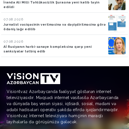
İranda Ali Milli Təhlükəsizlik Şurasına yeni katib təyin
edildi
07.08.2026
Jurnalist vəsiqəsinin verilməsinə və dəyişdirilməsinə görə
ödəniş ləğv edilib
07.08.2026
Aİ Rusiyanın hərbi-sənaye kompleksinə qarşı yeni
sanksiyalar tətbiq edib
Visiontv.az Azərbaycanda fəaliyyət göstərən internet
televiziyasıdır. Məqsədi internet vasitəsilə Azərbaycanda
və dünyada baş verən siyasi, iqtisadi, sosial, mədəni və
ədəbi hadisələri operativ şəkildə efirdə işıqlandırmaqdır.
Visiontv.az İnternet televiziyası həmçinin maraqlı
layihələrlə də görüşünüzə gələcək.