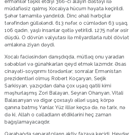
ermənilər təşkil etdiyi 366-cı alayın dəstəyi ilə
müdafiəsiz qalmış Xocalıya hücum həyata keçirildi.
Şəhər tamamilə yandırıldı. Dinc əhali hərbçilər
tərəfindən güllələndi. 613 nəfər, o cümlədən 63 uşaq,
106 qadın, yaşlı insanlar qətlə yetirildi. 1275 nəfər əsir
düşdü. O dövrün valyutası ilə milyardlarla rubl dövlət
əmlakına ziyan dəydi.
Xocalı faciəsindən danışdıqda, mütləq onu yaradan
səbəbləri və günahkarları qeyd etmək lazımdır. Əsas
cinayəti-soyqırımı törədənlər; sonralar Ermənistan
prezidentləri olmuş Robert Koçaryan, Serjik
Sarkisyan, yazıçıdan daha çox uşaq qatili kimi
məşhurlaşmış Zori Balayan, Seyran Ohanyan, Vitali
Balasanyan və digər çoxsaylı əlləri uşaq, körpə
qanına batmış Yanlar. Yüz illlər keçsə də, nə tarix, nə
də ki, Allah o cəlladların etdiklərini heç zaman
bağışlamayacaqdır.
Qarabağda separatçıların aktiv fazaya keçidi, Heydər