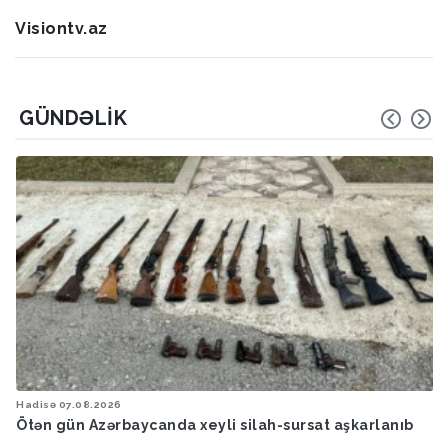
Visiontv.az
GÜNDƏLIK
Hadisə
07.08.2026
eyli silah-sursat aşkarlanıb
Ötən ay 13 stomatoloq məsu