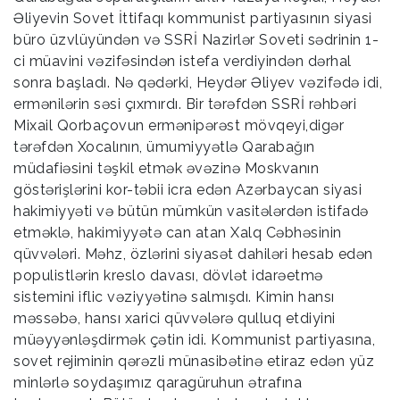
Əliyevin Sovet İttifaqı kommunist partiyasının siyasi
büro üzvlüyündən və SSRİ Nazirlər Soveti sədrinin 1-
ci müavini vəzifəsindən istefa verdiyindən dərhal
sonra başladı. Nə qədərki, Heydər Əliyev vəzifədə idi,
ermənilərin səsi çıxmırdı. Bir tərəfdən SSRİ rəhbəri
Mixail Qorbaçovun ermənipərəst mövqeyi,digər
tərəfdən Xocalının, ümumiyyətlə Qarabağın
müdafiəsini təşkil etmək əvəzinə Moskvanın
göstərişlərini kor-təbii icra edən Azərbaycan siyasi
hakimiyyəti və bütün mümkün vasitələrdən istifadə
etməklə, hakimiyyətə can atan Xalq Cəbhəsinin
qüvvələri. Məhz, özlərini siyasət dahiləri hesab edən
populistlərin kreslo davası, dövlət idarəetmə
sistemini iflic vəziyyətinə salmışdı. Kimin hansı
məssəbə, hansı xarici qüvvələrə qulluq etdiyini
müəyyənləşdirmək çətin idi. Kommunist partiyasına,
sovet rejiminin qərəzli münasibətinə etiraz edən yüz
minlərlə soydaşımız qaragüruhun ətrafına