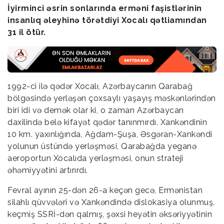
İyirminci əsrin sonlarında erməni faşistlərinin
insanlıq əleyhinə törətdiyi Xocalı qətliamından
31 il ötür.
1992-ci ilə qədər Xocalı, Azərbaycanın Qarabağ
bölgəsində yerləşən çoxsaylı yaşayış məskənlərindən
biri idi və demək olar ki, o zaman Azərbaycan
daxilində belə kifayət qədər tanınmırdı. Xankəndinin
10 km. yaxınlığında, Ağdam-Şuşa, Əsgəran-Xankəndi
yolunun üstündə yerləşməsi, Qarabağda yeganə
aeroportun Xocalıda yerləşməsi, onun strateji
əhəmiyyətini artırırdı.
Fevral ayının 25-dən 26-a keçən gecə, Ermənistan
silahlı qüvvələri və Xankəndində dislokasiya olunmuş,
keçmiş SSRİ-dən qalmış, şəxsi heyətin əksəriyyətinin