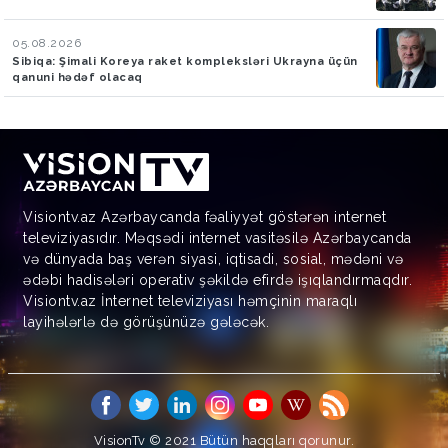
05.08.2026
Sibiqa: Şimali Koreya raket kompleksləri Ukrayna üçün
qanuni hədəf olacaq
Visiontv.az Azərbaycanda fəaliyyət göstərən internet
televiziyasıdır. Məqsədi internet vasitəsilə Azərbaycanda
və dünyada baş verən siyasi, iqtisadi, sosial, mədəni və
ədəbi hadisələri operativ şəkildə efirdə işıqlandırmaqdır.
Visiontv.az İnternet televiziyası həmçinin maraqlı
layihələrlə də görüşünüzə gələcək.
VisionTv © 2021
Bütün haqqları qorunur.