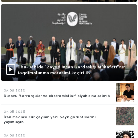
Əbu-Dabidə “Zayed İnsan Qardaşlığı Mükafatı”nın
təqdimolunma mərasimi keçirilib
05.08.2026
Durovu "terrorçular və ekstremistlər" siyahısına salınıb
05.08.2026
İran mediası Kür çayının yeni peyk görüntülərini
yayımlayıb
05.08.2026