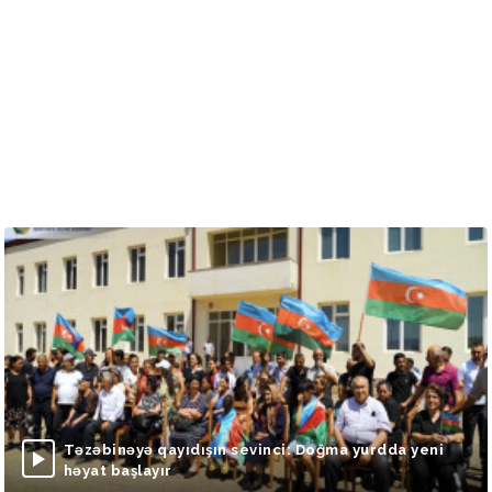
Təzəbinəyə qayıdışın sevinci: Doğma yurdda yeni
həyat başlayır