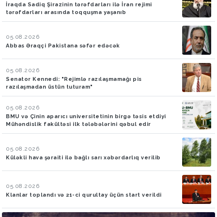
İraqda Sadiq Şirazinin tərəfdarları ilə İran rejimi
tərəfdarları arasında toqquşma yaşanıb
05.08.2026
Abbas Əraqçi Pakistana səfər edəcək
05.08.2026
Senator Kennedi: "Rejimlə razılaşmamağı pis
razılaşmadan üstün tuturam"
05.08.2026
BMU və Çinin aparıcı universitetinin birgə təsis etdiyi
Mühəndislik fakültəsi ilk tələbələrini qəbul edir
05.08.2026
Küləkli hava şəraiti ilə bağlı sarı xəbərdarlıq verilib
05.08.2026
Klanlar toplandı və 21-ci qurultay üçün start verildi