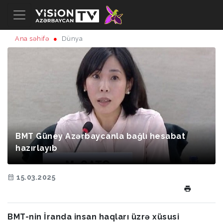
Ana səhifə
Dünya
BMT Güney Azərbaycanla bağlı hesabat
hazırlayıb
15.03.2025
BMT-nin İranda insan haqları üzrə xüsusi