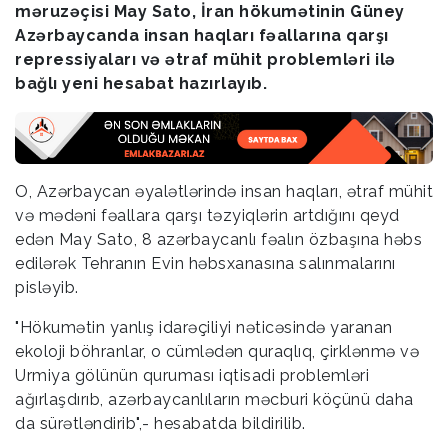
məruzəçisi May Sato, İran hökumətinin Güney
Azərbaycanda insan haqları fəallarına qarşı
repressiyaları və ətraf mühit problemləri ilə
bağlı yeni hesabat hazırlayıb.
O, Azərbaycan əyalətlərində insan haqları, ətraf mühit
və mədəni fəallara qarşı təzyiqlərin artdığını qeyd
edən May Sato, 8 azərbaycanlı fəalın özbaşına həbs
edilərək Tehranın Evin həbsxanasına salınmalarını
pisləyib.
"Hökumətin yanlış idarəçiliyi nəticəsində yaranan
ekoloji böhranlar, o cümlədən quraqlıq, çirklənmə və
Urmiya gölünün quruması iqtisadi problemləri
ağırlaşdırıb, azərbaycanlıların məcburi köçünü daha
da sürətləndirib",- hesabatda bildirilib.