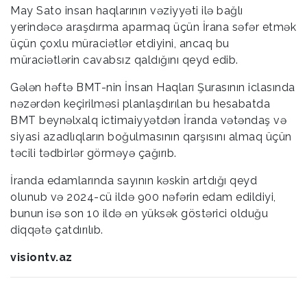
May Sato insan haqlarının vəziyyəti ilə bağlı
yerindəcə araşdırma aparmaq üçün İrana səfər etmək
üçün çoxlu müraciətlər etdiyini, ancaq bu
müraciətlərin cavabsız qaldığını qeyd edib.
Gələn həftə BMT-nin İnsan Haqları Şurasının iclasında
nəzərdən keçirilməsi planlaşdırılan bu hesabatda
BMT beynəlxalq ictimaiyyətdən İranda vətəndaş və
siyasi azadlıqların boğulmasının qarşısını almaq üçün
təcili tədbirlər görməyə çağırıb.
İranda edamlarında sayının kəskin artdığı qeyd
olunub və 2024-cü ildə 900 nəfərin edam edildiyi,
bunun isə son 10 ildə ən yüksək göstərici olduğu
diqqətə çatdırılıb.
visiontv.az