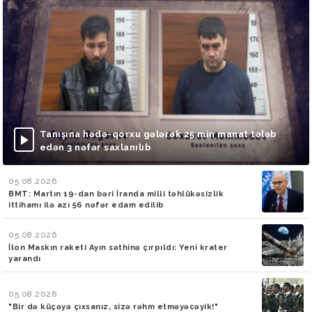
Tanışına hədə-qorxu gələrək 25 min manat tələb
edən 3 nəfər saxlanılıb
05.08.2026
BMT: Martın 19-dan bəri İranda milli təhlükəsizlik
ittihamı ilə azı 56 nəfər edam edilib
05.08.2026
İlon Maskın raketi Ayın səthinə çırpıldı: Yeni krater
yarandı
05.08.2026
"Bir də küçəyə çıxsanız, sizə rəhm etməyəcəyik!"