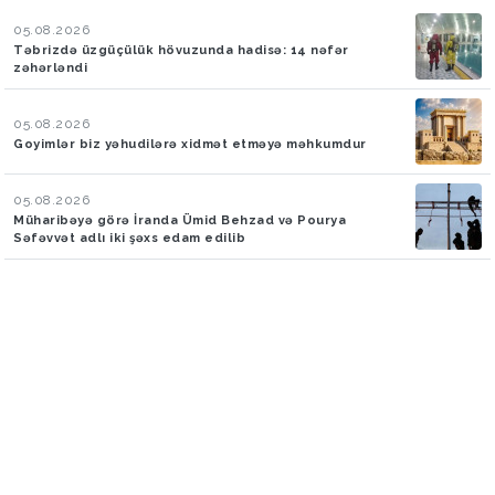
05.08.2026
Təbrizdə üzgüçülük hövuzunda hadisə: 14 nəfər
zəhərləndi
05.08.2026
Goyimlər biz yəhudilərə xidmət etməyə məhkumdur
05.08.2026
Müharibəyə görə İranda Ümid Behzad və Pourya
Səfəvvət adlı iki şəxs edam edilib