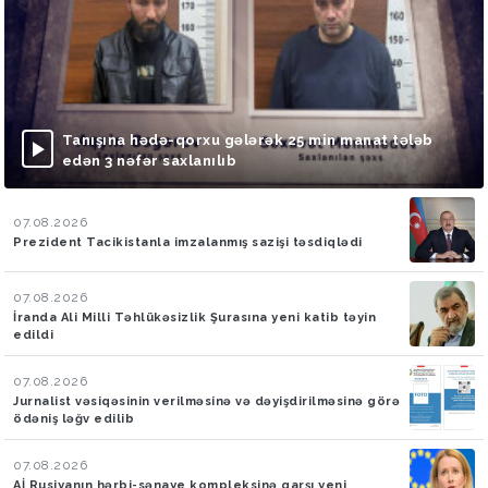
Tanışına hədə-qorxu gələrək 25 min manat tələb
edən 3 nəfər saxlanılıb
07.08.2026
Prezident Tacikistanla imzalanmış sazişi təsdiqlədi
07.08.2026
İranda Ali Milli Təhlükəsizlik Şurasına yeni katib təyin
edildi
07.08.2026
Jurnalist vəsiqəsinin verilməsinə və dəyişdirilməsinə görə
ödəniş ləğv edilib
07.08.2026
Aİ Rusiyanın hərbi-sənaye kompleksinə qarşı yeni