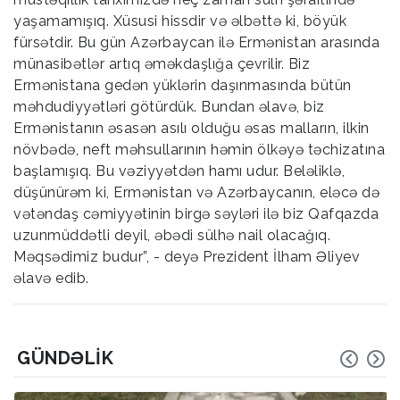
yaşamamışıq. Xüsusi hissdir və əlbəttə ki, böyük
fürsətdir. Bu gün Azərbaycan ilə Ermənistan arasında
münasibətlər artıq əməkdaşlığa çevrilir. Biz
Ermənistana gedən yüklərin daşınmasında bütün
məhdudiyyətləri götürdük. Bundan əlavə, biz
Ermənistanın əsasən asılı olduğu əsas malların, ilkin
növbədə, neft məhsullarının həmin ölkəyə təchizatına
başlamışıq. Bu vəziyyətdən hamı udur. Beləliklə,
düşünürəm ki, Ermənistan və Azərbaycanın, eləcə də
vətəndaş cəmiyyətinin birgə səyləri ilə biz Qafqazda
uzunmüddətli deyil, əbədi sülhə nail olacağıq.
Məqsədimiz budur”, - deyə Prezident İlham Əliyev
əlavə edib.
GÜNDƏLIK