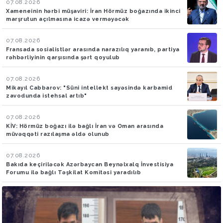
07.08.2026
Xameneinin hərbi müşaviri: İran Hörmüz boğazında ikinci
marşrutun açılmasına icazə verməyəcək
07.08.2026
Fransada sosialistlər arasında narazılıq yaranıb, partiya
rəhbərliyinin qarşısında şərt qoyulub
07.08.2026
Mikayıl Cabbarov: "Süni intellekt sayəsində karbamid
zavodunda istehsal artıb"
07.08.2026
KİV: Hörmüz boğazı ilə bağlı İran və Oman arasında
müvəqqəti razılaşma əldə olunub
07.08.2026
Bakıda keçiriləcək Azərbaycan Beynəlxalq İnvestisiya
Forumu ilə bağlı Təşkilat Komitəsi yaradılıb