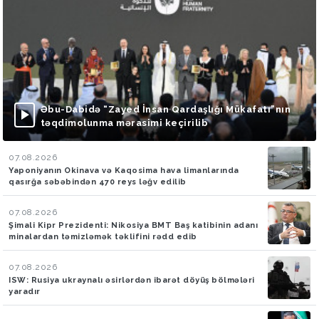
Əbu-Dabidə “Zayed İnsan Qardaşlığı Mükafatı”nın
təqdimolunma mərasimi keçirilib
07.08.2026
Yaponiyanın Okinava və Kaqosima hava limanlarında
qasırğa səbəbindən 470 reys ləğv edilib
07.08.2026
Şimali Kipr Prezidenti: Nikosiya BMT Baş katibinin adanı
minalardan təmizləmək təklifini rədd edib
07.08.2026
ISW: Rusiya ukraynalı əsirlərdən ibarət döyüş bölmələri
yaradır