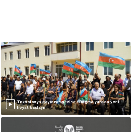
Təzəbinəyə qayıdışın sevinci: Doğma yurdda yeni
həyat başlayır