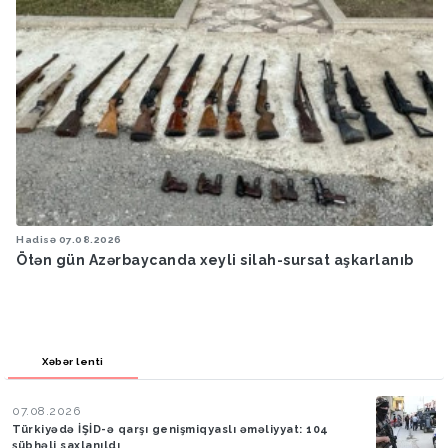
Hadisə
07.08.2026
Ötən gün Azərbaycanda xeyli silah-sursat aşkarlanıb
Xəbər lenti
07.08.2026
Türkiyədə İŞİD-ə qarşı genişmiqyaslı əməliyyat: 104
şübhəli saxlanıldı