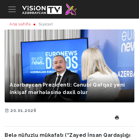
Ana səhifə
Siyasət
Azərbaycan Prezidenti: Cənubi Qafqaz yeni
inkişaf mərhələsinə daxil olur
20.01.2026
Belə nüfuzlu mükafatı (“Zayed İnsan Qardaşlığı