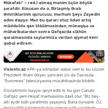
Mükafatı” – red.) almaq mənim üçün böyük
şərəfdir. Xüsusən də o, Birləşmiş Ərəb
Əmirliklərinin qurucusu, mərhum Şeyx Zayedin
adını daşıyır. Mən bu qərarı otuz ildən artıq
müddətdə qan tökülməsindən, münaqişə və
müharibələrdən sonra Qafqazda sülhün
qurulmasında səylərimizə verilən qiymət kimi
qəbul edirəm.
Visiontv.az
APA-ya istinadən xəbər verir ki, bu sözləri
Prezident İlham Əliyev yanvarın 20-də Davosda
“Euronews” televiziyasına müsahibəsində bildirib.
Dövlətimizin başçısı qeyd edib ki, bu gün Cənubi
Qafqaz yeni inkişaf mərhələsinə daxil olur. “Biz beş-
altı aydır sülh şəraitində yaşayırıq. Buna öyrəşirik. Öz
müstəqillik tariximizdə heç zaman sülh şəraitində