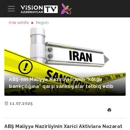
Ana səhifə
Region
ABŞ-nin Maliyyə Nazirliyi İranın “kölgə
bankçılığına” qarşı sanksiyalar tətbiq edib
11.07.2025
ABŞ Maliyyə Nazirliyinin Xarici Aktivlərə Nəzarət