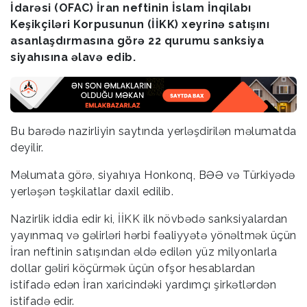
İdarəsi (OFAC) İran neftinin İslam İnqilabı
Keşikçiləri Korpusunun (İİKK) xeyrinə satışını
asanlaşdırmasına görə 22 qurumu sanksiya
siyahısına əlavə edib.
Bu barədə nazirliyin saytında yerləşdirilən məlumatda
deyilir.
Məlumata görə, siyahıya Honkonq, BƏƏ və Türkiyədə
yerləşən təşkilatlar daxil edilib.
Nazirlik iddia edir ki, İİKK ilk növbədə sanksiyalardan
yayınmaq və gəlirləri hərbi fəaliyyətə yönəltmək üçün
İran neftinin satışından əldə edilən yüz milyonlarla
dollar gəliri köçürmək üçün ofşor hesablardan
istifadə edən İran xaricindəki yardımçı şirkətlərdən
istifadə edir.