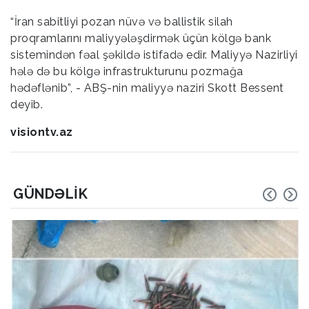
“İran sabitliyi pozan nüvə və ballistik silah
proqramlarını maliyyələşdirmək üçün kölgə bank
sistemindən fəal şəkildə istifadə edir. Maliyyə Nazirliyi
hələ də bu kölgə infrastrukturunu pozmağa
hədəflənib”, - ABŞ-nin maliyyə naziri Skott Bessent
deyib.
visiontv.az
GÜNDƏLIK