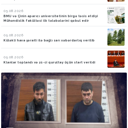
05.08.2026
BMU və Çinin aparıcı universitetinin birgə təsis etdiyi
Mühəndislik fakültəsi ilk tələbələrini qəbul edir
05.08.2026
Küləkli hava şəraiti ilə bağlı sarı xəbərdarlıq verilib
05.08.2026
Klanlar toplandı və 21-ci qurultay üçün start verildi