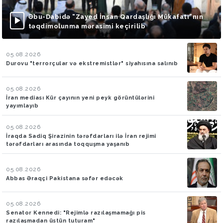
Əbu-Dabidə “Zayed İnsan Qardaşlığı Mükafatı”nın
təqdimolunma mərasimi keçirilib
05.08.2026
Durovu "terrorçular və ekstremistlər" siyahısına salınıb
05.08.2026
İran mediası Kür çayının yeni peyk görüntülərini
yayımlayıb
05.08.2026
İraqda Sadiq Şirazinin tərəfdarları ilə İran rejimi
tərəfdarları arasında toqquşma yaşanıb
05.08.2026
Abbas Əraqçi Pakistana səfər edəcək
05.08.2026
Senator Kennedi: "Rejimlə razılaşmamağı pis
razılaşmadan üstün tuturam"