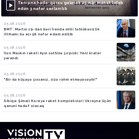
Tanışına hədə-qorxu gələrək 25 min manat tələb
edən 3 nəfər saxlanılıb
05.08.2026
BMT: Martın 19-dan bəri İranda milli təhlükəsizlik
ittihamı ilə azı 56 nəfər edam edilib
05.08.2026
İlon Maskın raketi Ayın səthinə çırpıldı: Yeni krater
yarandı
05.08.2026
"Bir də küçəyə çıxsanız, sizə rəhm etməyəcəyik!"
05.08.2026
Sibiqa: Şimali Koreya raket kompleksləri Ukrayna üçün
qanuni hədəf olacaq