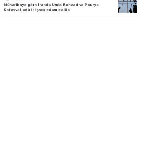
Müharibəyə görə İranda Ümid Behzad və Pourya
Səfəvvət adlı iki şəxs edam edilib