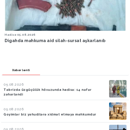
Hadisə
05.08.2026
Digahda məhkuma aid silah-sursat aşkarlanıb
Xəbər lenti
05.08.2026
Təbrizdə üzgüçülük hövuzunda hadisə: 14 nəfər
zəhərləndi
05.08.2026
Goyimlər biz yəhudilərə xidmət etməyə məhkumdur
05.08.2026