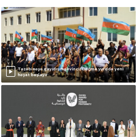
Təzəbinəyə qayıdışın sevinci: Doğma yurdda yeni
həyat başlayır