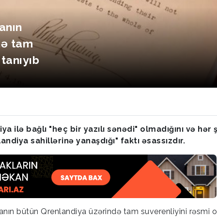
anın
də tam
 tanıyıb
ilə bağlı "heç bir yazılı sənədi" olmadığını və hər 
landiya sahillərinə yanaşdığı" faktı əsassızdır.
anın bütün Qrenlandiya üzərində tam suverenliyini rəsmi o