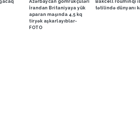
ağacaq
Azərbaycan gömrükçüləri
Bakcell rouminqi i
İrandan Britaniyaya yük
tətilində dünyanı k
aparan maşında 4,5 kq
tiryək aşkarlayıblar-
FOTO