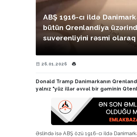
ABŞ 1916-cı ildə Danimark
bütün Qrenlandiya üzərin
suverenliyini rəsmi olaraq
26.01.2026
Donald Tramp Danimarkanın Qrenlandiya 
yalnız "yüz illər əvvəl bir gəminin Qten
Əslində isə ABŞ özü 1916-cı ildə Danimark