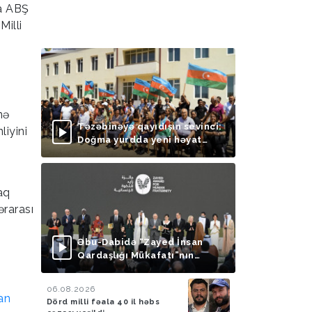
da ABŞ
Milli
nə
Təzəbinəyə qayıdışın sevinci:
iyini
Doğma yurdda yeni həyat
başlayır
aq
ərarası
Əbu-Dabidə “Zayed İnsan
Qardaşlığı Mükafatı”nın
təqdimolunma mərasimi
keçirilib
06.08.2026
Dörd milli fəala 40 il həbs