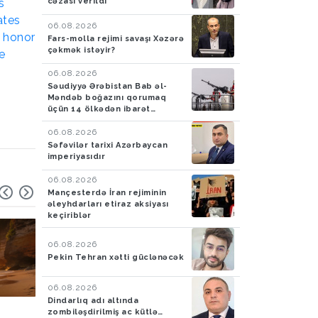
cəzası verildi
06.08.2026
Fars-molla rejimi savaşı Xəzərə
çəkmək istəyir?
06.08.2026
Səudiyyə Ərəbistan Bab əl-
Məndəb boğazını qorumaq
üçün 14 ölkədən ibarət
müdafiə koalisiyası yaradıb
06.08.2026
Səfəvilər tarixi Azərbaycan
imperiyasıdır
06.08.2026
Mançesterdə İran rejiminin
əleyhdarları etiraz aksiyası
keçiriblər
06.08.2026
Pekin Tehran xətti güclənəcək
06.08.2026
Dindarlıq adı altında
Hadisə
03.08.2026
Hadisə
03.08.2026
zombiləşdirilmiş ac kütlə…