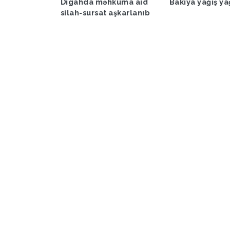
şəraiti ilə
Digahda məhkuma aid
Bakıya yağış y
əbərdarlıq
silah-sursat aşkarlanıb