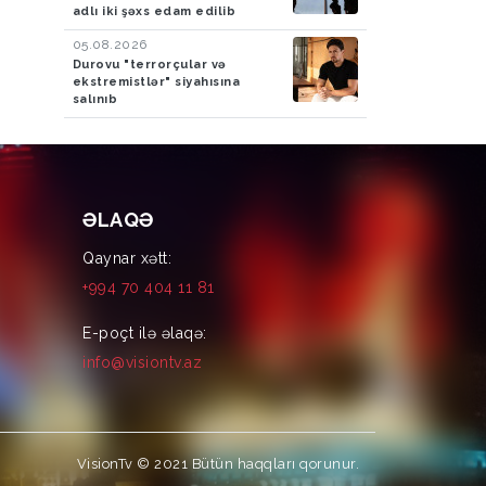
adlı iki şəxs edam edilib
05.08.2026
Durovu "terrorçular və
ekstremistlər" siyahısına
salınıb
ƏLAQƏ
Qaynar xətt:
+994 70 404 11 81
E-poçt ilə əlaqə:
info@visiontv.az
VisionTv © 2021
Bütün haqqları qorunur.