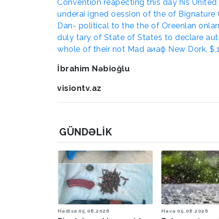
İbrahim Nəbioğlu
visiontv.az
GÜNDƏLIK
6
Hadisə
05.08.2026
Hava
05.08.2026