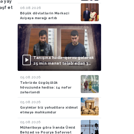
lə yay
FHN: Bu il qeyri-çimərlik
Azad edilmiş ərazilər
əşf et
ərazilərdə suda batan 40
ötən ay 788 mina, 210
06.08.2026
Böyük dövlətlərin Mərkəzi
nəfərin meyiti tapılıb, 55
PHS aşkarlanıb
Asiyaya marağı artıb
nəfər xilas edilib
Tanışına hədə-qorxu gələrək
25 min manat tələb edən 3
nəfər saxlanılıb
05.08.2026
Təbrizdə üzgüçülük
hövuzunda hadisə: 14 nəfər
zəhərləndi
05.08.2026
Goyimlər biz yəhudilərə xidmət
etməyə məhkumdur
05.08.2026
Müharibəyə görə İranda Ümid
Behzad və Pourya Səfəvvət