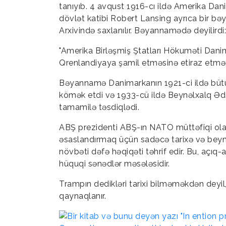
tanıyıb. 4 avqust 1916-cı ildə Amerika Dani
dövlət katibi Robert Lansing ayrıca bir bə
Arxivində saxlanılır. Bəyannamədə deyilirdi:
"Amerika Birləşmiş Ştatları Hökuməti Danim
Qrenlandiyaya şamil etməsinə etiraz etmə
Bəyannamə Danimarkanın 1921-ci ildə bütün
kömək etdi və 1933-cü ildə Beynəlxalq Əd
tamamilə təsdiqlədi.
ABŞ prezidenti ABŞ-ın NATO müttəfiqi olan 
əsaslandırmaq üçün sadəcə tarixə və bey
növbəti dəfə həqiqəti təhrif edir. Bu, açıq-
hüquqi sənədlər məsələsidir.
Trampın dedikləri tarixi bilməməkdən deyil
qaynaqlanır.