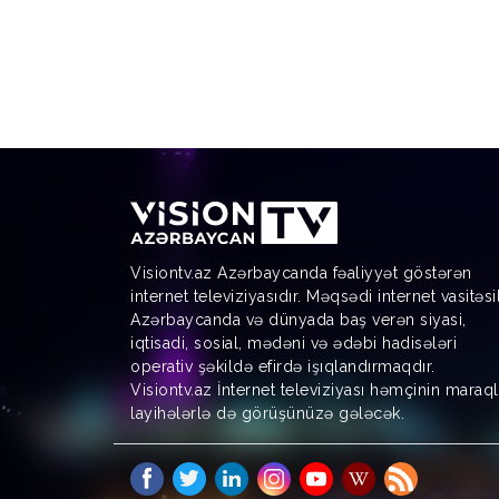
Visiontv.az Azərbaycanda fəaliyyət göstərən
internet televiziyasıdır. Məqsədi internet vasitəsi
Azərbaycanda və dünyada baş verən siyasi,
iqtisadi, sosial, mədəni və ədəbi hadisələri
operativ şəkildə efirdə işıqlandırmaqdır.
Visiontv.az İnternet televiziyası həmçinin maraql
layihələrlə də görüşünüzə gələcək.