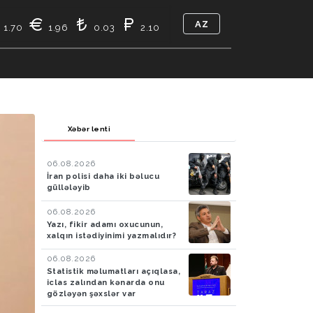
AZ
1.70
1.96
0.03
2.10
TIKASI
BIZ KIMIK
ƏLAQƏ
Xəbər lenti
06.08.2026
İran polisi daha iki bəlucu
güllələyib
06.08.2026
Yazı, fikir adamı oxucunun,
xalqın istədiyinimi yazmalıdır?
06.08.2026
Statistik məlumatları açıqlasa,
iclas zalından kənarda onu
gözləyən şəxslər var