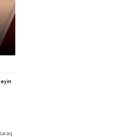
şeyin
laraq