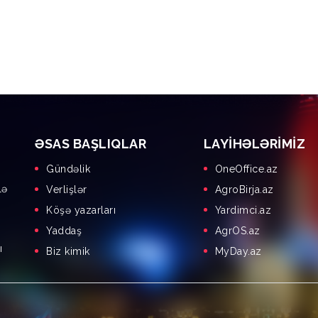
ƏSAS BAŞLIQLAR
LAYIHƏLƏRIMIZ
Gündəlik
OneOffice.az
lə
Verlişlər
AgroBirja.az
Köşə yazarları
Yardimci.az
Yaddaş
AgrOS.az
ı
Biz kimik
MyDay.az