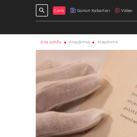
Canlı
Günün Xəbərləri
Video
Ana səhifə
Araşdırma
Araşdırma
GÜNDƏLIK
VERILIŞLƏR