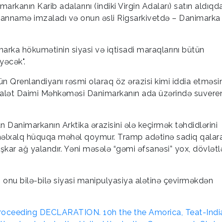
markanın Karib adalarını (indiki Virgin Adaları) satın aldıq
yannamə imzaladı və onun əsli Rigsarkivetdə – Danimarka 
arka hökumətinin siyasi və iqtisadi maraqlarını bütün
yəcək".
 Qrenlandiyanı rəsmi olaraq öz ərazisi kimi iddia etməsi
alət Daimi Məhkəməsi Danimarkanın ada üzərində suverenl
Danimarkanın Arktika ərazisini ələ keçirmək təhdidlərini
nəlxalq hüquqa məhəl qoymur. Tramp adətinə sadiq qalar
aşkar ağ yalandır. Yəni məsələ “gəmi əfsanəsi” yox, dövlətl
, onu bilə-bilə siyasi manipulyasiya alətinə çevirməkdən